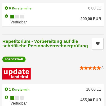
n
b
p
6,00
LE
6 Kurstermine
e
e
r
Kursverfügbarkeit:
Weitere Informationen zum Anmeldestatus "Verfügbar"
r
200,00
EUR
h
Verfügbar
s
i
o
n
n
a
Repetitorium - Vorbereitung auf die
e
u
Kur
schriftliche Personalverrechnerprüfung
n
s
b
e
e
FÖRDERBAR
i
z
n
8
o
e
g
a
e
n
n
g
18,00
LE
1 Kurstermin
e
e
Kursverfügbarkeit:
Weitere Informationen zum Anmeldestatus "Verfügbar"
n
455,00
EUR
n
Verfügbar
D
e