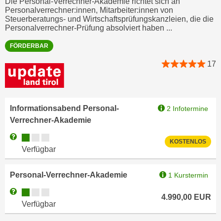
Die Personal-Verrechner-Akademie richtet sich an
u
Personalverrechner:innen, Mitarbeiter:innen von
e
b
Steuerberatungs- und Wirtschaftsprüfungskanzleien, die die
n
i
Personalverrechner-Prüfung absolviert haben ...
i
e
n
FÖRDERBAR
t
d
e
17
e
n
n
,
U
w
S
Informationsabend Personal-
2 Infotermine
e
A
Verrechner-Akademie
r
,
d
Kursverfügbarkeit:
Weitere Informationen zum Anmeldestatus "Verfügbar"
b
KOSTENLOS
e
Verfügbar
e
n
i
w
Personal-Verrechner-Akademie
1 Kurstermin
w
e
e
Kursverfügbarkeit:
Weitere Informationen zum Anmeldestatus "Verfügbar"
i
4.990,00
EUR
l
Verfügbar
t
c
e