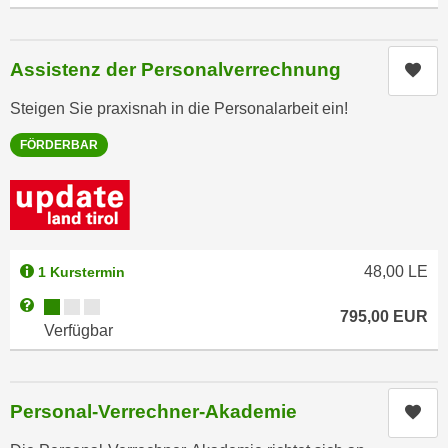
a
h
t
m
e
Assistenz der Personalverrechnung
Kur
e
n
O
Steigen Sie praxisnah in die Personalarbeit ein!
a
n
u
l
FÖRDERBAR
c
i
h
n
a
e
n
-
U
J
48,00
LE
1 Kurstermin
n
o
t
Kursverfügbarkeit:
Weitere Informationen zum Anmeldestatus "Verfügbar"
u
795,00
EUR
e
Verfügbar
r
r
n
n
e
e
y
Personal-Verrechner-Akademie
Kur
h
z
m