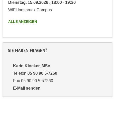
Dienstag,
15.09.2026
,
18:00
-
19:30
n
d
WIFI Innsbruck Campus
E
e
U
n
ALLE ANZEIGEN
-
w
U
i
S
r
A
z
u
i
SIE HABEN FRAGEN?
n
e
t
l
e
Karin Klocker, MSc
o
r
Telefon
05 90 90 5-7260
r
w
i
Fax 05 90 90 5-57260
o
e
E-Mail senden
r
n
an Karin Klocker, MSc: mailto:karin.klocker@wktirol.
f
t
e
i
n
e
h