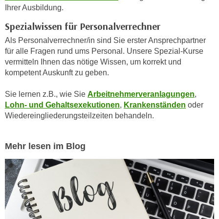
n
Ihrer Ausbildung.
i
S
c
Spezialwissen für Personalverrechner
i
h
e
Als Personalverrechner/in sind Sie erster Ansprechpartner
n
a
für alle Fragen rund ums Personal. Unsere Spezial-Kurse
i
vermitteln Ihnen das nötige Wissen, um korrekt und
u
c
kompetent Auskunft zu geben.
f
h
„
t
Sie lernen z.B., wie Sie
Arbeitnehmerveranlagungen
,
A
Lohn- und Gehaltsexekutionen
,
Krankenständen
oder
d
l
Wiedereingliederungsteilzeiten behandeln.
e
l
m
e
D
a
Mehr lesen im Blog
a
k
t
z
e
e
n
p
s
t
c
i