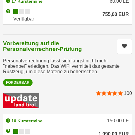
60,00
LE
17 Kurstermine
n
e
Kursverfügbarkeit:
Weitere Informationen zum Anmeldestatus "Verfügbar"
,
l
755,00
EUR
Verfügbar
g
e
e
v
l
a
a
Vorbereitung auf die
n
Kur
n
Personalverrechner-Prüfung
t
g
e
Personalverrechnung lässt sich längst nicht mehr
e
I
"nebenbei" erledigen. Das WIFI vermittelt das gesamte
n
Rüstzeug, um diese Materie zu beherrschen.
n
I
h
FÖRDERBAR
h
a
r
100
l
e
t
d
e
u
a
r
150,00
LE
10 Kurstermine
n
c
z
Kursverfügbarkeit:
Weitere Informationen zum Anmeldestatus "Verfügbar"
1.990,00
EUR
h