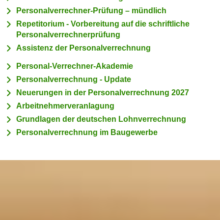
c
Personalverrechner-Prüfung – mündlich
i
h
m
Repetitorium - Vorbereitung auf die schriftliche
t
Personalverrechnerprüfung
m
e
u
Assistenz der Personalverrechnung
n
n
Personal-Verrechner-Akademie
S
g
i
Personalverrechnung - Update
v
e
Neuerungen in der Personalverrechnung 2027
e
,
r
Arbeitnehmerveranlagung
d
w
Grundlagen der deutschen Lohnverrechnung
a
e
Personalverrechnung im Baugewerbe
s
n
s
d
w
e
i
n
r
w
a
i
u
r
c