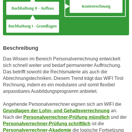
e
e
n
n
e
o
i
t
n
w
s
e
e
Beschreibung
n
t
d
Das Wissen im Bereich Personalverrechnung entwickelt
z
i
sich schnell weiter und bedarf permanenter Auffrischung.
e
g
Das betrifft sowohl die Rechtsmaterie als auch die
n
s
Abrechnungstechniken. Diesem Trend trägt das WIFI Tirol
,
i
Rechnung, indem es ein modulares und somit flexibel
w
anpassbares Ausbildungsprogramm anbietet.
n
e
d
l
Angehende Personalverrechner eignen sich am WIFI die
.
c
Grundlagen der Lohn- und Gehaltsverrechnung
an.
W
Nach der
Personalverrechner-Prüfung mündlich
und der
h
e
Personalverrechner-Prüfung schriftlich
ist die
e
n
Personalverrechner-Akademie
die logische Fortsetzung
s