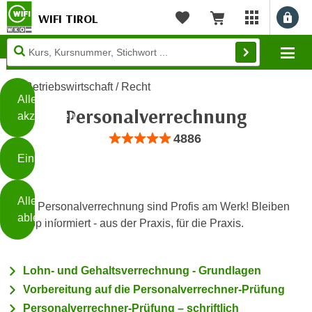
WIFI TIROL
Benu
myWIFI Apps ö
Merkliste
Warenkorb
Diese
Mo
Seite
Zum Inhalt springen
Zur Fußzeile springen
verwendet
Betriebswirtschaft / Recht
Cookies
Alle
Personalverrechnung
akzeptieren
O
Bewertung: Anzahl 4886, Durchschnittli
4886
h
Einstellungen
n
e
B
I
Alle
i
In der Personalverrechnung sind Profis am Werk! Bleiben
h
ablehnen
t
Sie top informiert - aus der Praxis, für die Praxis.
r
t
e
Weiterlesen
e
Z
Lohn- und Gehaltsverrechnung - Grundlagen
b
u
e
Vorbereitung auf die Personalverrechner-Prüfung
s
a
- nur für sichtbaren Text
Personalverrechner-Prüfung – schriftlich
t