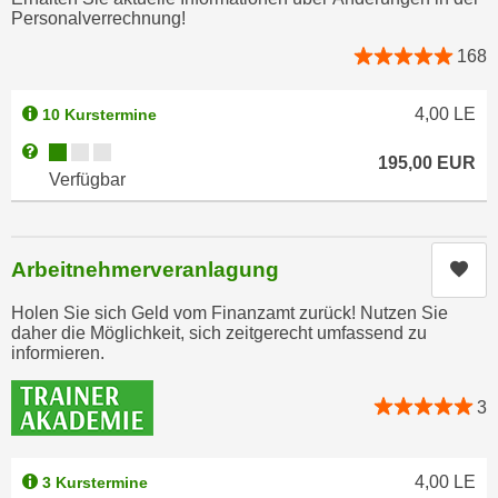
e
Personalverrechnung!
n
m
g
168
E
z
U
w
4,00
LE
10 Kurstermine
-
e
D
Kursverfügbarkeit:
Weitere Informationen zum Anmeldestatus "Verfügbar"
c
195,00
EUR
a
Verfügbar
k
t
e
e
u
n
n
Arbeitnehmerveranlagung
Kur
s
d
c
Holen Sie sich Geld vom Finanzamt zurück! Nutzen Sie
O
daher die Möglichkeit, sich zeitgerecht umfassend zu
h
p
informieren.
u
t
t
i
3
z
m
r
i
e
e
4,00
LE
3 Kurstermine
c