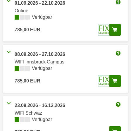
n
01.09.2026
-
22.10.2026
h
Weitere
u
Online
C
r
Kursverfügbarkeit:
Verfügbar
o
C
o
In de
785,00
EUR
o
k
o
i
k
e
i
08.09.2026
-
27.10.2026
s
e
Weitere
WIFI Innsbruck Campus
v
s
Kursverfügbarkeit:
Verfügbar
o
,
n
d
In de
785,00
EUR
U
i
S
e
-
f
a
23.09.2026
-
16.12.2026
ü
Weitere
m
WIFI Schwaz
r
e
Kursverfügbarkeit:
Verfügbar
d
r
i