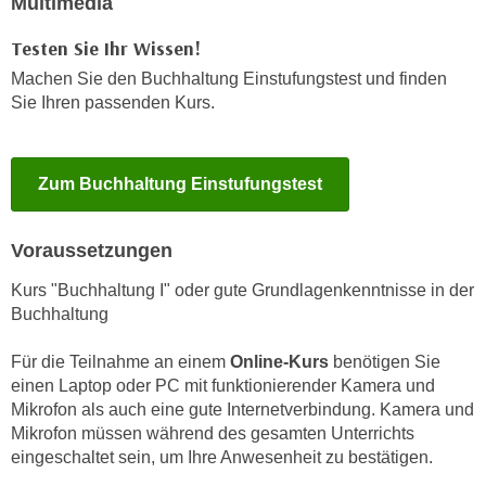
Multimedia
r
a
t
Testen Sie Ihr Wissen!
b
e
e
Machen Sie den Buchhaltung Einstufungstest und finden
C
Sie Ihren passenden Kurs.
n
o
.
o
W
k
e
Zum Buchhaltung Einstufungstest
i
n
e
n
s
Voraussetzungen
S
z
i
Kurs "Buchhaltung I" oder gute Grundlagenkenntnisse in der
u
e
Buchhaltung
A
d
n
Für die Teilnahme an einem
Online-Kurs
benötigen Sie
e
a
einen Laptop oder PC mit funktionierender Kamera und
r
l
Mikrofon als auch eine gute Internetverbindung. Kamera und
C
y
Mikrofon müssen während des gesamten Unterrichts
o
s
eingeschaltet sein, um Ihre Anwesenheit zu bestätigen.
o
e