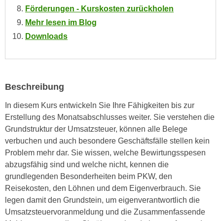
n
Förderungen - Kurskosten zurückholen
i
S
Mehr lesen im Blog
c
i
h
Downloads
e
n
a
i
u
c
f
h
Beschreibung
„
t
A
In diesem Kurs entwickeln Sie Ihre Fähigkeiten bis zur
d
l
Erstellung des Monatsabschlusses weiter. Sie verstehen die
e
l
Grundstruktur der Umsatzsteuer, können alle Belege
m
e
verbuchen und auch besondere Geschäftsfälle stellen kein
D
a
Problem mehr dar. Sie wissen, welche Bewirtungsspesen
a
k
abzugsfähig sind und welche nicht, kennen die
t
z
grundlegenden Besonderheiten beim PKW, den
e
e
Reisekosten, den Löhnen und dem Eigenverbrauch. Sie
n
p
legen damit den Grundstein, um eigenverantwortlich die
s
t
Umsatzsteuervoranmeldung und die Zusammenfassende
c
i