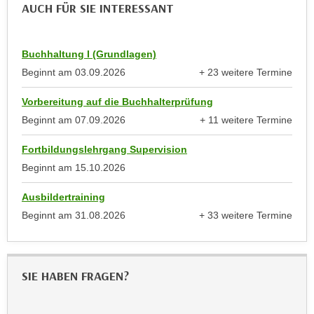
r
AUCH FÜR SIE INTERESSANT
h
u
t
n
a
Buchhaltung I (Grundlagen)
g
n
s
Beginnt am
03.09.2026
+ 23 weitere Termine
g
anzeigen
z
e
Vorbereitung auf die Buchhalterprüfung
w
m
Beginnt am
07.09.2026
+ 11 weitere Termine
e
anzeigen
e
c
Fortbildungslehrgang Supervision
s
k
s
Beginnt am
15.10.2026
e
e
g
Ausbildertraining
n
e
Beginnt am
31.08.2026
+ 33 weitere Termine
e
s
anzeigen
n
e
S
t
c
z
SIE HABEN FRAGEN?
h
t
u
.