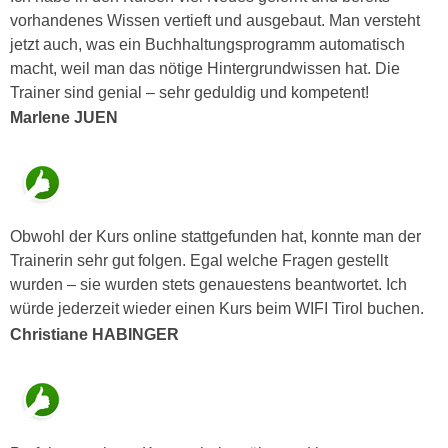
n
b
vorhandenes Wissen vertieft und ausgebaut. Man versteht
p
e
jetzt auch, was ein Buchhaltungsprogramm automatisch
e
r
macht, weil man das nötige Hintergrundwissen hat. Die
r
h
Trainer sind genial – sehr geduldig und kompetent!
s
i
Marlene JUEN
o
n
n
a
e
u
n
s
b
e
Obwohl der Kurs online stattgefunden hat, konnte man der
e
i
Trainerin sehr gut folgen. Egal welche Fragen gestellt
z
n
wurden – sie wurden stets genauestens beantwortet. Ich
o
e
würde jederzeit wieder einen Kurs beim WIFI Tirol buchen.
g
a
Christiane HABINGER
e
n
n
g
e
e
n
n
D
e