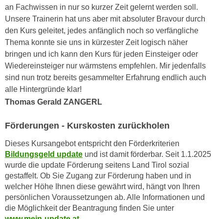
u
an Fachwissen in nur so kurzer Zeit gelernt werden soll.
e
b
Unsere Trainerin hat uns aber mit absoluter Bravour durch
n
i
den Kurs geleitet, jedes anfänglich noch so verfängliche
i
e
Thema konnte sie uns in kürzester Zeit logisch näher
n
t
bringen und ich kann den Kurs für jeden Einsteiger oder
d
e
Wiedereinsteiger nur wärmstens empfehlen. Mir jedenfalls
e
n
sind nun trotz bereits gesammelter Erfahrung endlich auch
n
,
alle Hintergründe klar!
U
w
Thomas Gerald ZANGERL
S
e
A
r
Förderungen - Kurskosten zurückholen
,
d
b
Dieses Kursangebot entspricht den Förderkriterien
e
e
Bildungsgeld update
und ist damit förderbar. Seit 1.1.2025
n
i
wurde die update Förderung seitens Land Tirol sozial
w
w
gestaffelt. Ob Sie Zugang zur Förderung haben und in
e
welcher Höhe Ihnen diese gewährt wird, hängt von Ihren
e
i
persönlichen Voraussetzungen ab. Alle Informationen und
l
t
die Möglichkeit der Beantragung finden Sie unter
c
e
www.mein-update.at
.