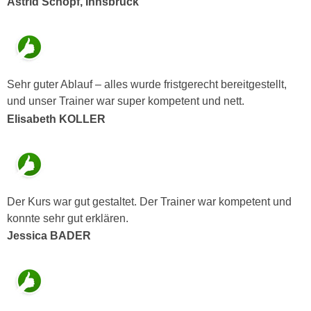
Astrid Schöpf, Innsbruck
n
e
,
l
g
e
e
v
l
a
Sehr guter Ablauf – alles wurde fristgerecht bereitgestellt,
a
n
und unser Trainer war super kompetent und nett.
n
t
Elisabeth KOLLER
g
e
e
I
n
n
I
h
h
a
Der Kurs war gut gestaltet. Der Trainer war kompetent und
r
l
konnte sehr gut erklären.
e
t
Jessica BADER
d
e
u
a
r
n
c
z
h