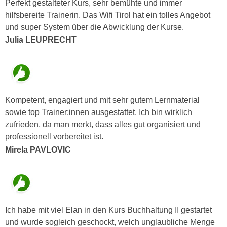
Perfekt gestalteter Kurs, sehr bemühte und immer
a
h
hilfsbereite Trainerin. Das Wifi Tirol hat ein tolles Angebot
t
m
und super System über die Abwicklung der Kurse.
e
e
Julia LEUPRECHT
n
O
a
n
u
l
c
i
h
n
Kompetent, engagiert und mit sehr gutem Lernmaterial
a
e
sowie top Trainer:innen ausgestattet. Ich bin wirklich
n
-
zufrieden, da man merkt, dass alles gut organisiert und
U
J
professionell vorbereitet ist.
n
o
Mirela PAVLOVIC
t
u
e
r
r
n
n
e
e
y
Ich habe mit viel Elan in den Kurs Buchhaltung II gestartet
h
z
und wurde sogleich geschockt, welch unglaubliche Menge
m