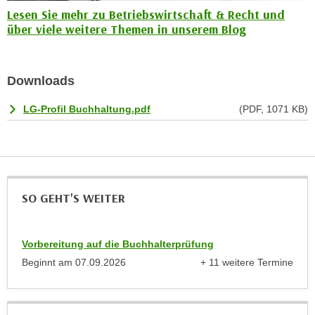
e
Lesen Sie mehr zu Betriebswirtschaft & Recht und
n
m
über viele weitere Themen in unserem Blog
g
E
z
U
w
-
Downloads
e
D
c
LG-Profil Buchhaltung.pdf
(PDF, 1071 KB)
a
k
t
e
e
u
n
n
s
d
c
SO GEHT'S WEITER
O
h
p
u
t
Vorbereitung auf die Buchhalterprüfung
t
i
Beginnt am
07.09.2026
+ 11 weitere Termine
z
m
anzeigen
r
i
e
e
c