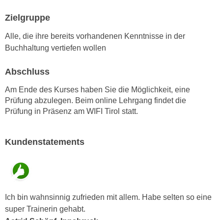
k
z
i
Zielgruppe
w
e
e
Alle, die ihre bereits vorhandenen Kenntnisse in der
-
c
Buchhaltung vertiefen wollen
S
k
e
e
Abschluss
t
n
z
Am Ende des Kurses haben Sie die Möglichkeit, eine
u
u
Prüfung abzulegen. Beim online Lehrgang findet die
n
n
Prüfung in Präsenz am WIFI Tirol statt.
d
g
u
z
m
Kundenstatements
u
f
s
ü
t
r
i
S
m
i
Ich bin wahnsinnig zufrieden mit allem. Habe selten so eine
m
e
super Trainerin gehabt.
e
r