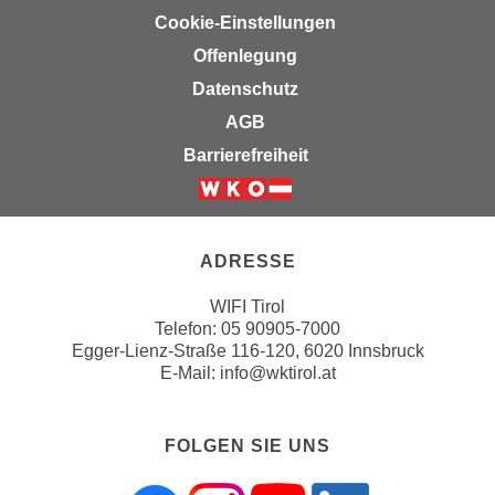
e
Cookie-Einstellungen
t
r
e
Offenlegung
p
,
e
Datenschutz
b
r
AGB
i
s
Barrierefreiheit
s
o
k
n
Weiter zur Website der Wirts
e
e
i
n
ADRESSE
n
b
e
e
WIFI Tirol
d
z
Telefon:
05 90905-7000
a
Egger-Lienz-Straße 116-120, 6020 Innsbruck
o
t
E-Mail:
info@wktirol.at
g
e
e
n
n
FOLGEN SIE UNS
s
e
c
t