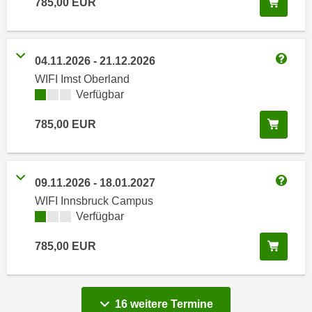
In de
785,00
EUR
i
e
k
F
a
u
n
n
04.11.2026
-
21.12.2026
Weitere
i
k
WIFI Imst Oberland
s
t
Kursverfügbarkeit:
Verfügbar
c
i
h
In de
785,00
EUR
o
e
n
n
d
U
e
09.11.2026
-
18.01.2027
n
Weitere
r
WIFI Innsbruck Campus
t
W
Kursverfügbarkeit:
Verfügbar
e
e
r
b
In de
785,00
EUR
n
s
e
e
h
i
vergange
16 weitere
Termine
m
t