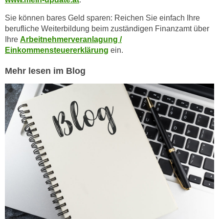
h
r
e
Sie können bares Geld sparen: Reichen Sie einfach Ihre
e
n
berufliche Weiterbildung beim zuständigen Finanzamt über
C
I
Ihre
Arbeitnehmerveranlagung /
o
Einkommensteuererklärung
ein.
h
o
r
k
Mehr lesen im Blog
e
i
D
e
a
s
t
f
e
ü
n
r
k
M
e
a
i
r
n
k
e
e
m
t
d
i