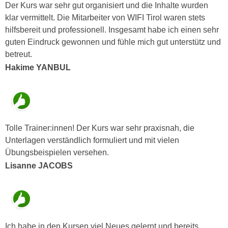
u
Der Kurs war sehr gut organisiert und die Inhalte wurden
d
z
klar vermittelt. Die Mitarbeiter von WIFI Tirol waren stets
i
e
hilfsbereit und professionell. Insgesamt habe ich einen sehr
e
i
guten Eindruck gewonnen und fühle mich gut unterstütz und
C
g
betreut.
o
e
Hakime YANBUL
o
n
k
.
i
U
e
m
s
I
Tolle Trainer:innen! Der Kurs war sehr praxisnah, die
e
h
Unterlagen verständlich formuliert und mit vielen
r
n
Übungsbeispielen versehen.
h
e
Lisanne JACOBS
o
n
b
d
e
a
n
r
e
ü
Ich habe in den Kursen viel Neues gelernt und bereits