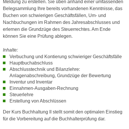
Meldung zu erstellen. Sie üben anhand einer umfassenden
h
e
Belegsammlung Ihre bereits vorhandenen Kenntnisse, das
u
r
Buchen von schwierigen Geschäftsfällen, Um- und
t
e
Nachbuchungen im Rahmen des Jahresabschlusses und
z
n
erlernen die Grundzüge des Steuerrechtes. Am Ende
a
“
können Sie eine Prüfung ablegen.
b
k
k
l
Inhalte:
o
i
Verbuchung und Kontierung schwieriger Geschäftsfälle
m
c
Hauptbuchabschluss
m
k
Abschlusstechnik und Bilanzlehre:
e
e
Anlagenabschreibung, Grundzüge der Bewertung
n
n
Inventur und Inventar
z
,
Einnahmen-Ausgaben-Rechnung
w
v
Steuerlehre
i
Erstellung von Abschlüssen
e
s
r
Der Kurs Buchhaltung II stellt somit den optimalen Einstieg
c
w
für die Vorbereitung auf die Buchhalterprüfung dar.
h
e
e
n