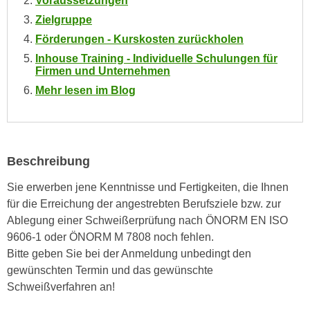
Voraussetzungen
n
i
Zielgruppe
S
c
i
Förderungen - Kurskosten zurückholen
h
e
Inhouse Training - Individuelle Schulungen für
n
Firmen und Unternehmen
a
i
u
Mehr lesen im Blog
c
f
h
„
t
A
d
l
Beschreibung
e
l
m
Sie erwerben jene Kenntnisse und Fertigkeiten, die Ihnen
e
D
für die Erreichung der angestrebten Berufsziele bzw. zur
a
a
Ablegung einer Schweißerprüfung nach ÖNORM EN ISO
k
t
9606-1 oder ÖNORM M 7808 noch fehlen.
z
e
Bitte geben Sie bei der Anmeldung unbedingt den
e
n
gewünschten Termin und das gewünschte
p
s
Schweißverfahren an!
t
c
i