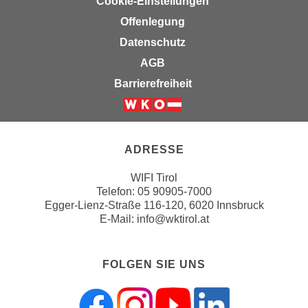
Cookie-Einstellungen
n
b
p
Offenlegung
e
e
Datenschutz
r
r
h
AGB
s
i
Barrierefreiheit
o
n
n
a
Weiter zur Website der Wirts
e
u
n
s
ADRESSE
b
e
e
i
WIFI Tirol
z
Telefon:
05 90905-7000
n
o
Egger-Lienz-Straße 116-120, 6020 Innsbruck
e
E-Mail:
info@wktirol.at
g
a
e
n
n
g
FOLGEN SIE UNS
e
e
n
n
D
e