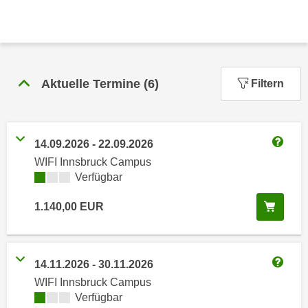
n
h
u
C
r
o
C
o
o
k
Aktuelle Termine
(
6
)
Filtern
o
i
k
e
i
s
e
14.09.2026
-
22.09.2026
v
s
Weitere
WIFI Innsbruck Campus
o
,
Kursverfügbarkeit:
Verfügbar
n
d
U
i
In de
1.140,00
EUR
S
e
-
f
a
ü
m
14.11.2026
-
30.11.2026
r
Weitere
e
WIFI Innsbruck Campus
d
r
Kursverfügbarkeit:
Verfügbar
i