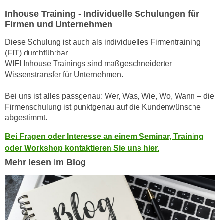
r
a
Inhouse Training - Individuelle Schulungen für
t
b
Firmen und Unternehmen
e
e
C
Diese Schulung ist auch als individuelles Firmentraining
n
o
(FIT) durchführbar.
.
o
WIFI Inhouse Trainings sind maßgeschneiderter
W
k
Wissenstransfer für Unternehmen.
e
i
n
Bei uns ist alles passgenau: Wer, Was, Wie, Wo, Wann – die
e
n
Firmenschulung ist punktgenau auf die Kundenwünsche
s
S
abgestimmt.
z
i
u
Bei Fragen oder Interesse an einem Seminar, Training
e
A
oder Workshop kontaktieren Sie uns hier.
d
n
Mehr lesen im Blog
e
a
r
l
C
y
o
s
o
e