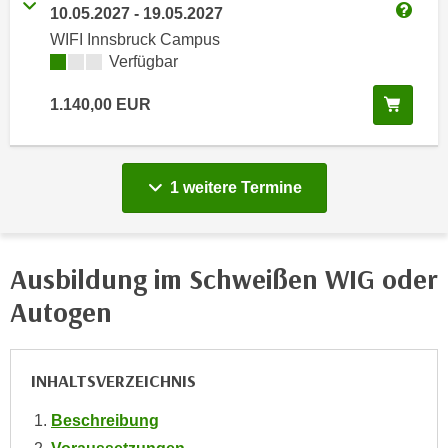
10.05.2027
-
19.05.2027
e
e
Weitere
n
WIFI Innsbruck Campus
n
Kursverfügbarkeit:
Verfügbar
e
o
i
t
In de
1.140,00
EUR
n
w
s
e
e
n
t
vergange
1 weitere
Termine
d
z
i
e
g
n
s
Ausbildung im Schweißen WIG oder
,
i
w
Autogen
n
e
d
l
.
c
INHALTSVERZEICHNIS
W
h
e
Beschreibung
e
n
s