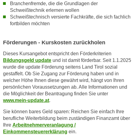
Branchenfremde, die die Grundlagen der
n
d
Schweißtechnik erlernen wollen
E
e
Schweißtechnisch versierte Fachkräfte, die sich fachlich
U
n
fortbilden möchten
-
w
U
i
S
Förderungen - Kurskosten zurückholen
r
A
z
Dieses Kursangebot entspricht den Förderkriterien
u
i
Bildungsgeld update
und ist damit förderbar. Seit 1.1.2025
n
e
wurde die update Förderung seitens Land Tirol sozial
t
l
gestaffelt. Ob Sie Zugang zur Förderung haben und in
e
o
welcher Höhe Ihnen diese gewährt wird, hängt von Ihren
r
persönlichen Voraussetzungen ab. Alle Informationen und
r
w
die Möglichkeit der Beantragung finden Sie unter
i
o
www.mein-update.at
.
e
r
n
Sie können bares Geld sparen: Reichen Sie einfach Ihre
f
t
berufliche Weiterbildung beim zuständigen Finanzamt über
e
i
Ihre
Arbeitnehmerveranlagung /
n
e
Einkommensteuererklärung
ein.
h