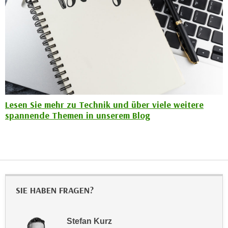
k
z
i
w
e
e
-
c
S
k
e
e
t
n
z
u
u
Lesen Sie mehr zu Technik und über viele weitere
n
n
spannende Themen in unserem Blog
d
g
u
z
m
u
f
s
ü
t
r
i
SIE HABEN FRAGEN?
S
m
i
m
e
Stefan Kurz
e
r