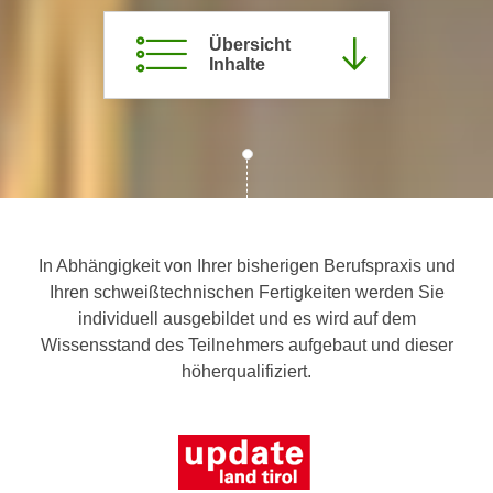
c
i
h
Übersicht
m
Inhalte
t
m
e
u
n
n
S
g
i
v
e
e
,
r
d
w
In Abhängigkeit von Ihrer bisherigen Berufspraxis und
a
e
Ihren schweißtechnischen Fertigkeiten werden Sie
s
n
individuell ausgebildet und es wird auf dem
s
d
Wissensstand des Teilnehmers aufgebaut und dieser
w
e
höherqualifiziert.
i
n
r
w
a
i
u
r
c