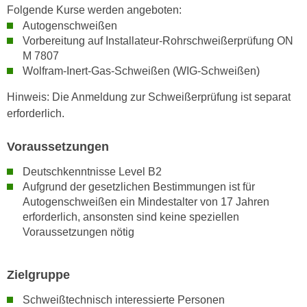
h
Folgende Kurse werden angeboten:
e
u
Autogenschweißen
r
t
Vorbereitung auf Installateur-Rohrschweißerprüfung ON
e
z
M 7807
n
a
Wolfram-Inert-Gas-Schweißen (WIG-Schweißen)
“
b
k
Hinweis: Die Anmeldung zur Schweißerprüfung ist separat
k
l
erforderlich.
o
i
m
c
Voraussetzungen
m
k
e
Deutschkenntnisse Level B2
e
n
Aufgrund der gesetzlichen Bestimmungen ist für
n
Autogenschweißen ein Mindestalter von 17 Jahren
z
,
erforderlich, ansonsten sind keine speziellen
w
v
Voraussetzungen nötig
i
e
s
r
c
w
Zielgruppe
h
e
Schweißtechnisch interessierte Personen
e
n