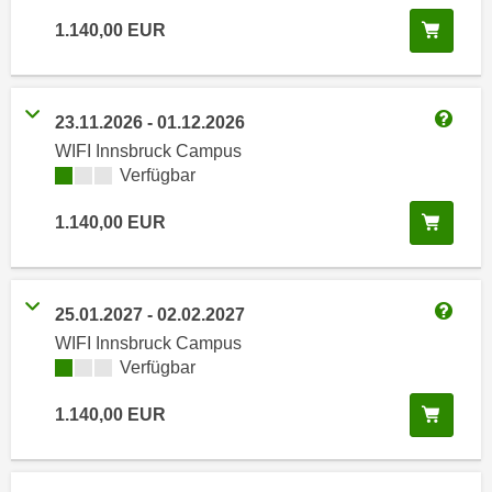
i
e
In de
1.140,00
EUR
k
F
a
u
n
n
i
k
23.11.2026
-
01.12.2026
Weitere
s
t
WIFI Innsbruck Campus
c
i
Kursverfügbarkeit:
Verfügbar
h
o
e
In de
1.140,00
EUR
n
n
d
U
e
n
r
25.01.2027
-
02.02.2027
t
Weitere
W
WIFI Innsbruck Campus
e
e
Kursverfügbarkeit:
Verfügbar
r
b
n
s
In de
1.140,00
EUR
e
e
h
i
m
t