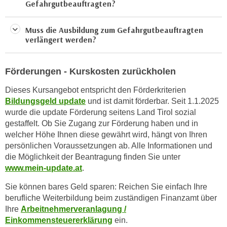
Gefahrgutbeauftragten?
n
d
E
e
Muss die Ausbildung zum Gefahrgutbeauftragten
U
n
verlängert werden?
-
w
U
i
S
Förderungen - Kurskosten zurückholen
r
A
z
Dieses Kursangebot entspricht den Förderkriterien
u
i
Bildungsgeld update
und ist damit förderbar. Seit 1.1.2025
n
e
wurde die update Förderung seitens Land Tirol sozial
t
l
gestaffelt. Ob Sie Zugang zur Förderung haben und in
e
o
welcher Höhe Ihnen diese gewährt wird, hängt von Ihren
r
r
persönlichen Voraussetzungen ab. Alle Informationen und
w
die Möglichkeit der Beantragung finden Sie unter
i
o
www.mein-update.at
.
e
r
n
Sie können bares Geld sparen: Reichen Sie einfach Ihre
f
t
berufliche Weiterbildung beim zuständigen Finanzamt über
e
i
Ihre
Arbeitnehmerveranlagung /
n
e
Einkommensteuererklärung
ein.
h