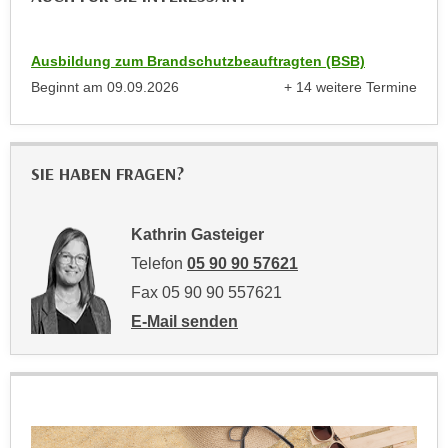
n
e
,
l
Ausbildung zum Brandschutzbeauftragten (BSB)
g
e
e
Beginnt am
09.09.2026
+ 14 weitere Termine
v
anzeigen
l
a
a
n
n
t
SIE HABEN FRAGEN?
g
e
e
I
n
Kathrin Gasteiger
n
I
h
Telefon
05 90 90 57621
h
a
Fax 05 90 90 557621
r
l
E-Mail senden
e
t
an Kathrin Gasteiger: mailto:kathrin.gaste
d
e
u
a
r
n
c
z
h