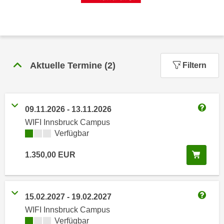
n
h
u
C
r
o
C
o
o
k
o
Aktuelle Termine
(
2
)
Filtern
i
k
e
i
s
e
v
09.11.2026
-
13.11.2026
s
Weitere
o
WIFI Innsbruck Campus
,
n
Kursverfügbarkeit:
Verfügbar
d
U
i
In de
1.350,00
EUR
S
e
-
f
a
ü
m
r
15.02.2027
-
19.02.2027
e
Weitere
d
WIFI Innsbruck Campus
r
i
Kursverfügbarkeit:
Verfügbar