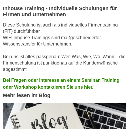
r
a
Inhouse Training - Individuelle Schulungen für
t
b
Firmen und Unternehmen
e
e
C
Diese Schulung ist auch als individuelles Firmentraining
n
o
(FIT) durchführbar.
.
o
WIFI Inhouse Trainings sind maßgeschneiderter
W
k
Wissenstransfer für Unternehmen.
e
i
n
Bei uns ist alles passgenau: Wer, Was, Wie, Wo, Wann – die
e
n
Firmenschulung ist punktgenau auf die Kundenwünsche
s
S
abgestimmt.
z
i
u
Bei Fragen oder Interesse an einem Seminar, Training
e
A
oder Workshop kontaktieren Sie uns hier.
d
n
Mehr lesen im Blog
e
a
r
l
C
y
o
s
o
e