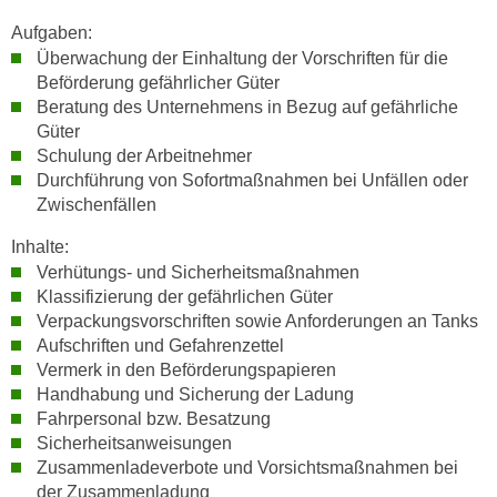
n
i
Aufgaben:
S
c
Überwachung der Einhaltung der Vorschriften für die
i
h
Beförderung gefährlicher Güter
e
n
Beratung des Unternehmens in Bezug auf gefährliche
a
Güter
i
u
Schulung der Arbeitnehmer
c
f
Durchführung von Sofortmaßnahmen bei Unfällen oder
h
„
Zwischenfällen
t
A
d
Inhalte:
l
e
Verhütungs- und Sicherheitsmaßnahmen
l
m
Klassifizierung der gefährlichen Güter
e
D
Verpackungsvorschriften sowie Anforderungen an Tanks
a
a
Aufschriften und Gefahrenzettel
k
Vermerk in den Beförderungspapieren
t
z
Handhabung und Sicherung der Ladung
e
e
Fahrpersonal bzw. Besatzung
n
p
Sicherheitsanweisungen
s
t
Zusammenladeverbote und Vorsichtsmaßnahmen bei
c
i
der Zusammenladung