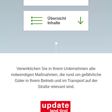
c
i
h
m
t
m
Übersicht
e
Inhalte
u
n
n
S
g
i
v
e
e
,
r
d
w
a
e
Verwirklichen Sie in Ihrem Unternehmen alle
s
n
notwendigen Maßnahmen, die rund um gefährliche
s
d
Güter in Ihrem Betrieb und im Transport auf der
w
e
Straße relevant sind.
i
n
r
w
a
i
u
r
c