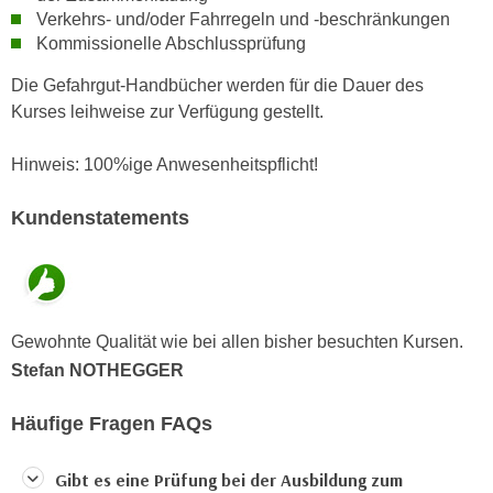
h
e
Verkehrs- und/oder Fahrregeln und -beschränkungen
u
r
Kommissionelle Abschlussprüfung
t
e
Die Gefahrgut-Handbücher werden für die Dauer des
z
n
Kurses leihweise zur Verfügung gestellt.
a
“
b
k
Hinweis: 100%ige Anwesenheitspflicht!
k
l
o
i
Kundenstatements
m
c
m
k
e
e
n
n
z
,
Gewohnte Qualität wie bei allen bisher besuchten Kursen.
w
v
Stefan NOTHEGGER
i
e
s
r
Häufige Fragen FAQs
c
w
h
e
Gibt es eine Prüfung bei der Ausbildung zum
e
n