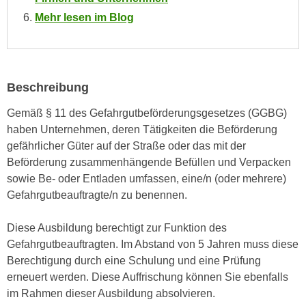
e
e
Mehr lesen im Blog
n
n
e
o
i
t
n
w
Beschreibung
s
e
e
Gemäß § 11 des Gefahrgutbeförderungsgesetzes (GGBG)
n
t
haben Unternehmen, deren Tätigkeiten die Beförderung
d
z
gefährlicher Güter auf der Straße oder das mit der
i
e
Beförderung zusammenhängende Befüllen und Verpacken
g
n
sowie Be- oder Entladen umfassen, eine/n (oder mehrere)
s
,
Gefahrgutbeauftragte/n zu benennen.
i
w
n
e
Diese Ausbildung berechtigt zur Funktion des
d
l
Gefahrgutbeauftragten. Im Abstand von 5 Jahren muss diese
.
c
Berechtigung durch eine Schulung und eine Prüfung
W
h
erneuert werden. Diese Auffrischung können Sie ebenfalls
e
e
im Rahmen dieser Ausbildung absolvieren.
n
s