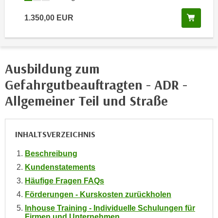
i
e
k
In de
1.350,00
EUR
F
a
u
n
n
i
k
s
Ausbildung zum
t
c
i
Gefahrgutbeauftragten - ADR -
h
o
e
Allgemeiner Teil und Straße
n
n
d
U
e
n
INHALTSVERZEICHNIS
r
t
W
Beschreibung
e
e
r
Kundenstatements
b
n
Häufige Fragen FAQs
s
e
e
Förderungen - Kurskosten zurückholen
h
i
Inhouse Training - Individuelle Schulungen für
m
Firmen und Unternehmen
t