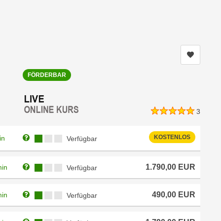
Kurs me
FÖRDERBAR
3
Weitere Informationen zum Anmeldestatus "Verfügbar"
Kursverfügbarkeit:
KOSTENLOS
in
Verfügbar
Weitere Informationen zum Anmeldestatus "Verfügbar"
Kursverfügbarkeit:
1.790,00
EUR
min
Verfügbar
Weitere Informationen zum Anmeldestatus "Verfügbar"
Kursverfügbarkeit:
490,00
EUR
min
Verfügbar