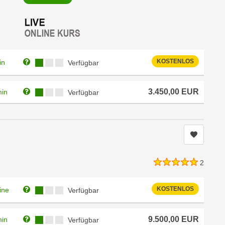
Weitere Informationen zum Anmeldestatus "Verfügbar"
Kursverfügbarkeit:
KOSTENLOS
in
Verfügbar
Weitere Informationen zum Anmeldestatus "Verfügbar"
Kursverfügbarkeit:
3.450,00
EUR
min
Verfügbar
Kurs me
2
Weitere Informationen zum Anmeldestatus "Verfügbar"
Kursverfügbarkeit:
KOSTENLOS
ine
Verfügbar
Weitere Informationen zum Anmeldestatus "Verfügbar"
Kursverfügbarkeit:
9.500,00
EUR
min
Verfügbar