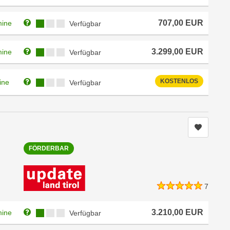
Weitere Informationen zum Anmeldestatus "Verfügbar"
Kursverfügbarkeit:
707,00
EUR
mine
Verfügbar
Weitere Informationen zum Anmeldestatus "Verfügbar"
Kursverfügbarkeit:
3.299,00
EUR
mine
Verfügbar
Weitere Informationen zum Anmeldestatus "Verfügbar"
Kursverfügbarkeit:
KOSTENLOS
ine
Verfügbar
Kurs me
FÖRDERBAR
7
Weitere Informationen zum Anmeldestatus "Verfügbar"
Kursverfügbarkeit:
3.210,00
EUR
mine
Verfügbar