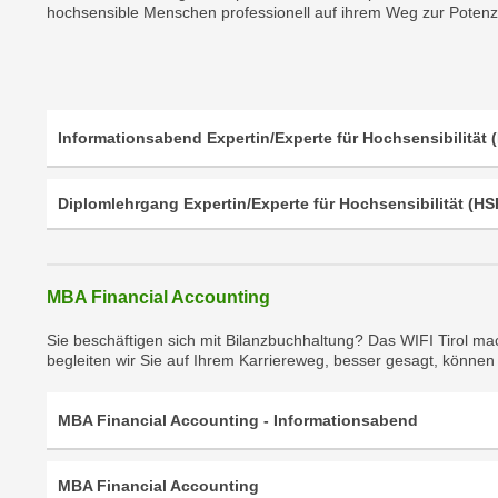
e
hochsensible Menschen professionell auf ihrem Weg zur Potenzi
n
n
d
E
e
U
n
-
w
Informationsabend Expertin/Experte für Hochsensibilität 
U
i
S
r
A
Diplomlehrgang Expertin/Experte für Hochsensibilität (HS
z
u
i
n
e
t
l
MBA Financial Accounting
e
o
r
Sie beschäftigen sich mit Bilanzbuchhaltung? Das WIFI Tirol m
r
w
begleiten wir Sie auf Ihrem Karriereweg, besser gesagt, können 
i
o
e
r
MBA Financial Accounting - Informationsabend
n
f
t
e
i
MBA Financial Accounting
n