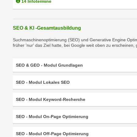
r
14 Infotermine
i
i
e
k
F
a
u
SEO & KI -Gesamtausbildung
n
n
i
Suchmaschinenoptimierung (SEO) und Generative Engine Optimiz
k
s
früher 'nur' das Ziel hatte, bei Google weit oben zu erscheinen, 
t
c
i
h
o
SEO & GEO - Modul Grundlagen
e
n
n
d
U
SEO - Modul Lokales SEO
e
n
r
t
W
SEO - Modul Keyword-Recherche
e
e
r
b
SEO - Modul On-Page Optimierung
n
s
e
e
h
SEO - Modul Off-Page Optimierung
i