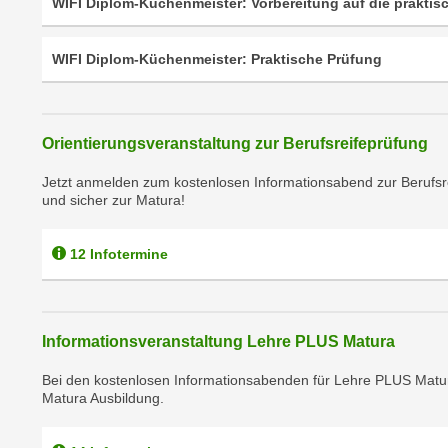
r
WIFI Diplom-Küchenmeister: Vorbereitung auf die praktis
c
n
h
u
WIFI Diplom-Küchenmeister: Praktische Prüfung
C
r
o
C
o
o
k
Orientierungsveranstaltung zur Berufsreifeprüfung
o
i
k
Jetzt anmelden zum kostenlosen Informationsabend zur Berufsr
e
i
und sicher zur Matura!
s
e
v
s
12 Infotermine
o
,
n
d
U
i
S
e
Informationsveranstaltung Lehre PLUS Matura
-
f
a
Bei den kostenlosen Informationsabenden für Lehre PLUS Matur
ü
Matura Ausbildung.
m
r
e
d