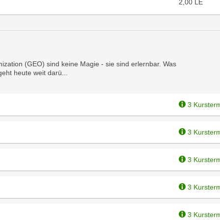
2,00
LE
ation (GEO) sind keine Magie - sie sind erlernbar. Was
geht heute weit darü...
3 Kurster
3 Kurster
3 Kurster
3 Kurster
3 Kurster