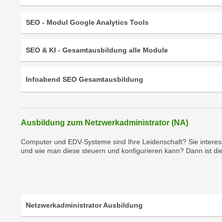
m
t
e
e
SEO - Modul Google Analytics Tools
n
n
e
o
SEO & KI - Gesamtausbildung alle Module
i
t
n
w
s
Infoabend SEO Gesamtausbildung
e
e
n
t
d
z
i
Ausbildung zum Netzwerkadministrator (NA)
e
g
n
s
Computer und EDV-Systeme sind Ihre Leidenschaft? Sie interessie
,
und wie man diese steuern und konfigurieren kann? Dann ist di
i
w
n
e
d
l
.
c
W
Netzwerkadministrator Ausbildung
h
e
e