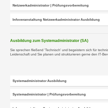
n
s
Netzwerkadministrator | Prüfungsvorbereitung
n
i
S
c
i
Infoveranstaltung Netzwerkadministrator Ausbildung
h
e
n
a
i
u
c
Ausbildung zum Systemadministrator (SA)
f
h
„
Sie sprechen fließend 'Technisch' und begeistern sich für tech
t
A
Leidenschaft und Sie planen und strukturieren gerne den IT-Berei
d
l
e
l
m
e
D
a
a
Systemadministrator Ausbildung
k
t
z
e
e
Systemadministrator | Prüfungsvorbereitung
n
p
s
t