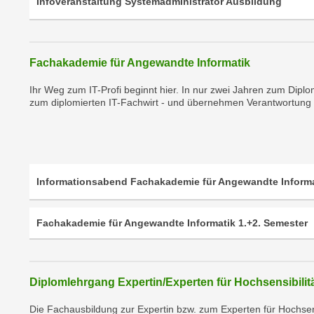
Infoveranstaltung Systemadministrator Ausbildung
c
i
h
e
u
r
t
e
Fachakademie für Angewandte Informatik
z
n
a
Ihr Weg zum IT-Profi beginnt hier. In nur zwei Jahren zum Diplo
“
zum diplomierten IT-Fachwirt - und übernehmen Verantwortung fü
b
k
k
l
o
i
m
c
m
k
Informationsabend Fachakademie für Angewandte Informa
e
e
n
n
z
Fachakademie für Angewandte Informatik 1.+2. Semester
,
w
v
i
e
s
r
Diplomlehrgang Expertin/Experten für Hochsensibilit
c
w
h
Die Fachausbildung zur Expertin bzw. zum Experten für Hochsens
e