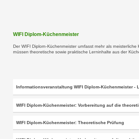
a
- nur für sichtbaren Text
t
c
i
h
m
t
m
e
WIFI Diplom-Küchenmeister
u
n
n
Der WIFI Diplom-Küchenmeister umfasst mehr als meisterliche K
S
g
müssen theoretische sowie praktische Lerninhalte aus der Küc
i
v
e
e
,
r
d
w
a
Informationsveranstaltung WIFI Diplom-Küchenmeister - L
e
s
n
s
d
WIFI Diplom-Küchenmeister: Vorbereitung auf die theoret
w
e
i
n
r
WIFI Diplom-Küchenmeister: Theoretische Prüfung
w
a
i
u