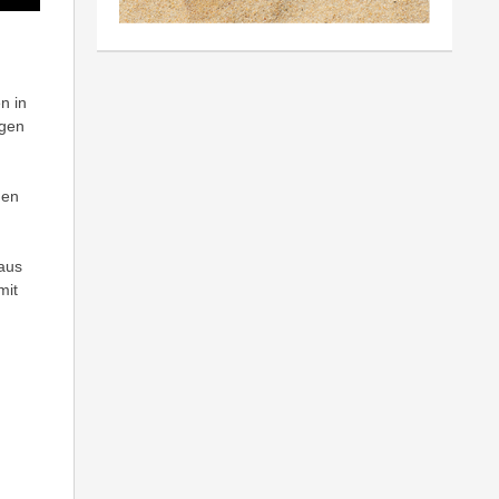
n in
agen
nen
 aus
mit