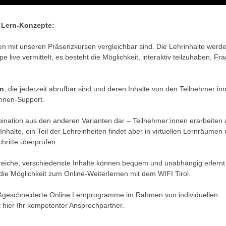
e Lern-Konzepte:
en mit unseren Präsenzkursen vergleichbar sind. Die Lehrinhalte werde
live vermittelt, es besteht die Möglichkeit, interaktiv teilzuhaben, Fr
en
, die jederzeit abrufbar sind und deren Inhalte von den Teilnehmer:in
innen-Support.
mbination aus den anderen Varianten dar – Teilnehmer:innen erarbeiten
halte, ein Teil der Lehreinheiten findet aber in virtuellen Lernräumen 
hritte überprüfen.
ereiche, verschiedenste Inhalte können bequem und unabhängig erlernt
die Möglichkeit zum Online-Weiterlernen mit dem WIFI Tirol.
aßgeschneiderte Online Lernprogramme im Rahmen von individuellen
 hier Ihr kompetenter Ansprechpartner.