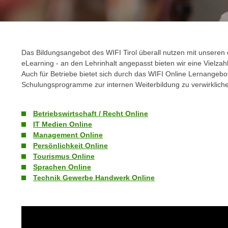
a
- nur für sichtbaren Text
t
c
i
h
m
t
m
Das Bildungsangebot des WIFI Tirol überall nutzen mit unseren 
e
u
eLearning - an den Lehrinhalt angepasst bieten wir eine Vielzah
n
n
Auch für Betriebe bietet sich durch das WIFI Online Lernangebot 
S
g
Schulungsprogramme zur internen Weiterbildung zu verwirklich
i
v
e
e
Betriebswirtschaft / Recht Online
,
r
IT Medien Online
d
w
Management Online
a
e
Persönlichkeit Online
s
n
Tourismus Online
s
Sprachen Online
d
w
Technik Gewerbe Handwerk Online
e
i
n
r
w
a
i
u