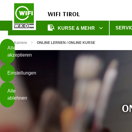
WIFI TIROL
Diese
SERVI
KURSE & MEHR
Seite
Zum Inhalt springen
Zur Fußzeile springen
verwendet
Karriere
ONLINE LERNEN / ONLINE KURSE
Cookies
Alle
akzeptieren
O
h
Einstellungen
n
e
B
I
Alle
i
h
ablehnen
t
r
O
t
e
Weiterlesen
e
Z
b
u
e
s