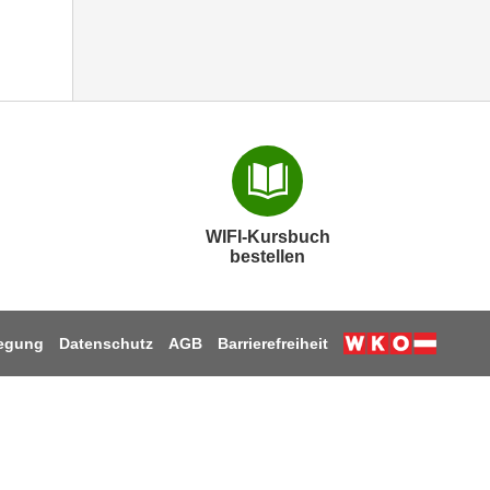
WIFI-Kursbuch
bestellen
legung
Datenschutz
AGB
Barrierefreiheit
Weiter zur W