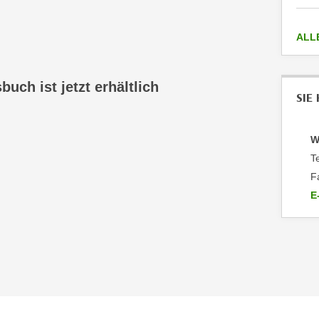
ALL
uch ist jetzt erhältlich
SIE
W
T
F
E
a