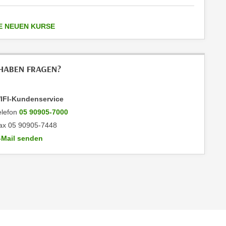
anzeigen
E NEUEN KURSE
 HABEN FRAGEN?
IFI-Kundenservice
elefon
05 90905-7000
ax 05 90905-7448
-Mail senden
n WIFI-Kundenservice: mailto:info@wktirol.at