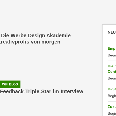
NEU
: Die Werbe Design Akademie
Kreativprofis von morgen
Empl
Begi
Die 
Cont
Begi
 WIFI BLOG
Digi
 Feedback-Triple-Star im Interview
Begi
Zuku
Begi