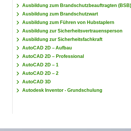
a
- nur für sichtbaren Text
Ausbildung zum Brandschutzbeauftragten (BSB
t
c
i
Ausbildung zum Brandschutzwart
h
m
Ausbildung zum Führen von Hubstaplern
t
m
Ausbildung zur Sicherheitsvertrauensperson
e
u
n
Ausbildung zur Sicherheitsfachkraft
n
S
g
AutoCAD 2D – Aufbau
i
v
AutoCAD 2D – Professional
e
e
AutoCAD 2D – 1
,
r
AutoCAD 2D – 2
d
w
a
AutoCAD 3D
e
s
n
Autodesk Inventor - Grundschulung
s
d
w
e
i
n
r
w
a
i
u