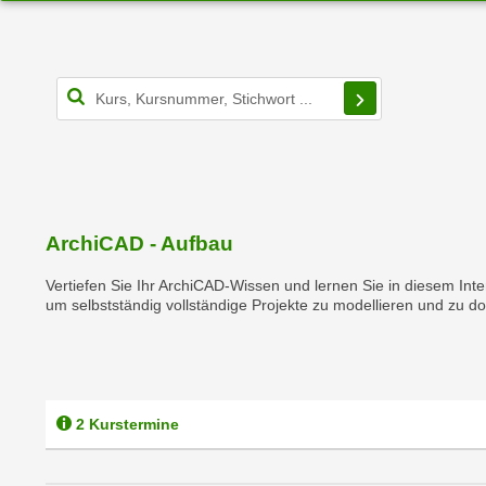
r
i
i
e
k
F
a
u
Filterbereich s
n
n
i
k
s
t
c
i
h
o
e
ArchiCAD - Aufbau
n
n
d
Vertiefen Sie Ihr ArchiCAD-Wissen und lernen Sie in diesem In
U
e
um selbstständig vollständige Projekte zu modellieren und zu d
n
r
t
W
e
e
r
b
n
2 Kurstermine
s
e
e
h
i