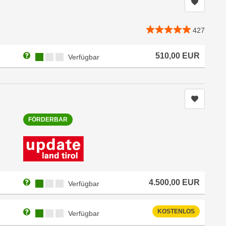
Kurs me
427
Weitere Informationen zum Anmeldestatus "Verfügbar"
Kursverfügbarkeit:
510,00
EUR
Verfügbar
Kurs me
FÖRDERBAR
Weitere Informationen zum Anmeldestatus "Verfügbar"
Kursverfügbarkeit:
4.500,00
EUR
Verfügbar
Weitere Informationen zum Anmeldestatus "Verfügbar"
Kursverfügbarkeit:
KOSTENLOS
Verfügbar