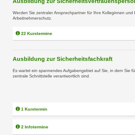
Ausbildung zur Sicherheitsvertrauensperso
e
n
n
Werden Sie zentraler Ansprechpartner für Ihre Kolleginnen und 
d
E
Arbeitnehmerschutz.
e
U
n
-
22 Kurstermine
w
U
i
S
r
A
z
Ausbildung zur Sicherheitsfachkraft
u
i
n
Es wartet ein spannendes Aufgabengebiet auf Sie, in dem Sie f
e
t
zentrale Schnittstelle verantwortlich sind.
l
e
o
r
r
w
i
o
e
1 Kurstermin
r
n
f
t
e
2 Infotermine
i
n