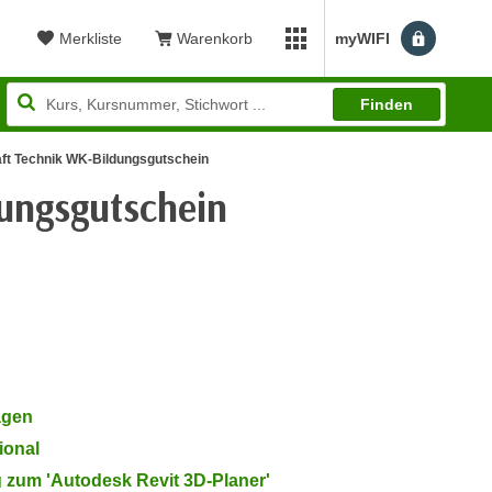
Merkliste
Warenkorb
myWIFI
Benutzerm
myWIFI Apps öffnen
Finden
ft Technik WK-Bildungsgutschein
ungsgutschein
ewertung: 4,90
agen
ional
g zum 'Autodesk Revit 3D-Planer'