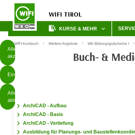
WIFI TIROL
Diese
SERVI
KURSE & MEHR
Seite
Zum Inhalt springen
Zur Fußzeile springen
verwendet
WIFI-Kursbuch
Weitere Angebote
WK-Bildungsgutscheine I
Cookies
Alle
Buch- & Medi
akzeptieren
O
h
Einstellungen
n
e
B
I
Alle
i
h
ablehnen
t
r
ArchiCAD - Aufbau
t
e
ArchiCAD - Basis
Weiterlesen
e
Z
ArchiCAD - Vertiefung
b
u
e
Ausbildung für Planungs- und Baustellenkoordi
s