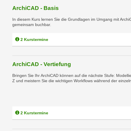
m
t
ArchiCAD - Basis
e
e
n
In diesem Kurs lernen Sie die Grundlagen im Umgang mit Archi
n
e
gemeinsam buchbar.
o
i
t
n
2 Kurstermine
w
s
e
e
n
t
d
ArchiCAD - Vertiefung
z
i
e
Bringen Sie Ihr ArchiCAD können auf die nächste Stufe: Modellie
g
n
Z und meistern Sie die wichtigen Workflows während der einzeln
s
,
i
w
n
e
d
l
.
2 Kurstermine
c
W
h
e
e