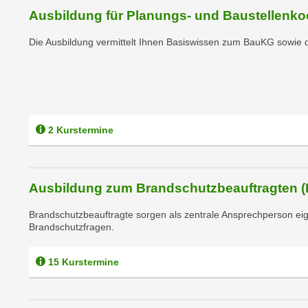
n
s
Ausbildung für Planungs- und Baustellenko
n
i
S
Die Ausbildung vermittelt Ihnen Basiswissen zum BauKG sowie 
c
i
h
e
n
a
i
u
c
f
h
2 Kurstermine
„
t
A
d
l
e
l
Ausbildung zum Brandschutzbeauftragten 
m
e
D
Brandschutzbeauftragte sorgen als zentrale Ansprechperson eige
a
Brandschutzfragen.
a
k
t
z
e
15 Kurstermine
e
n
p
s
t