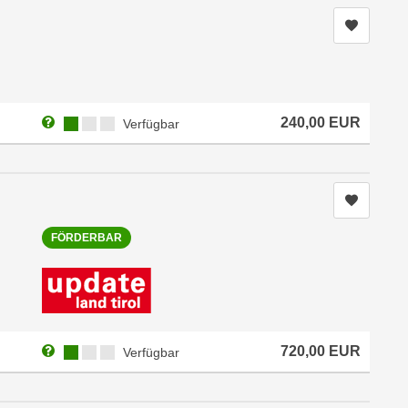
Kurs me
Weitere Informationen zum Anmeldestatus "Verfügbar"
Kursverfügbarkeit:
240,00
EUR
Verfügbar
Kurs me
FÖRDERBAR
Weitere Informationen zum Anmeldestatus "Verfügbar"
Kursverfügbarkeit:
720,00
EUR
Verfügbar