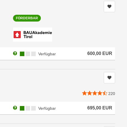
Kurs me
FÖRDERBAR
Weitere Informationen zum Anmeldestatus "Verfügbar"
Kursverfügbarkeit:
600,00
EUR
Verfügbar
Kurs me
220
Weitere Informationen zum Anmeldestatus "Verfügbar"
Kursverfügbarkeit:
695,00
EUR
Verfügbar