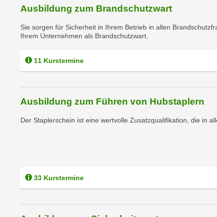
c
i
Ausbildung zum Brandschutzwart
h
e
u
Sie sorgen für Sicherheit in Ihrem Betrieb in allen Brandschut
r
Ihrem Unternehmen als Brandschutzwart.
t
e
z
n
a
11 Kurstermine
“
b
k
k
l
o
i
Ausbildung zum Führen von Hubstaplern
m
c
m
Der Staplerschein ist eine wertvolle Zusatzqualifikation, die in a
k
e
e
n
n
z
,
w
v
i
33 Kurstermine
e
s
r
c
w
h
e