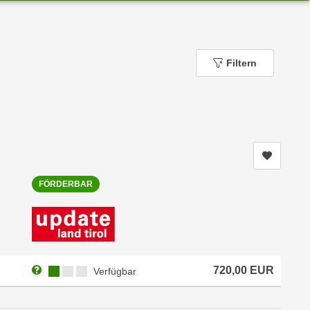
Filtern
Kurs me
FÖRDERBAR
Weitere Informationen zum Anmeldestatus "Verfügbar"
Kursverfügbarkeit:
720,00
EUR
Verfügbar