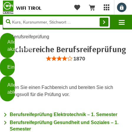
WIFI TIROL
Benu
myWIFI Apps ö
Merkliste
Warenkorb
Diese
Mo
Seite
Zum Inhalt springen
Zur Fußzeile springen
verwendet
Berufsreifeprüfung
Cookies
Alle
Fachbereiche Berufsreifeprüfung
akzeptieren
O
Bewertung: Anzahl 1870, Durchschnittli
1870
h
Einstellungen
n
e
B
I
Alle
i
Wählen Sie einen Fachbereich und bereiten Sie sich
h
ablehnen
t
wirkungsvoll für die Prüfung vor.
r
t
e
Weiterlesen
e
Z
Berufsreifeprüfung Elektrotechnik – 1. Semester
b
u
e
Berufsreifeprüfung Gesundheit und Soziales – 1.
s
Semester
a
- nur für sichtbaren Text
t