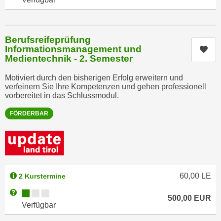
u
e
b
n
i
i
Berufsreifeprüfung
e
n
Informationsmanagement und
Kur
t
Medientechnik - 2. Semester
d
e
e
n
Motiviert durch den bisherigen Erfolg erweitern und
n
,
verfeinern Sie Ihre Kompetenzen und gehen professionell
U
vorbereitet in das Schlussmodul.
w
S
e
FÖRDERBAR
A
r
,
d
b
e
e
n
i
w
60,00
LE
2 Kurstermine
w
e
e
Kursverfügbarkeit:
Weitere Informationen zum Anmeldestatus "Verfügbar"
i
500,00
EUR
l
t
Verfügbar
c
e