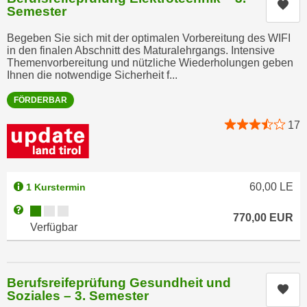
Kur
Semester
e
n
m
g
Begeben Sie sich mit der optimalen Vorbereitung des WIFI
E
z
in den finalen Abschnitt des Maturalehrgangs. Intensive
U
Themenvorbereitung und nützliche Wiederholungen geben
w
Ihnen die notwendige Sicherheit f...
-
e
D
c
FÖRDERBAR
a
k
17
t
e
e
u
n
n
s
d
60,00
LE
1 Kurstermin
c
O
h
Kursverfügbarkeit:
Weitere Informationen zum Anmeldestatus "Verfügbar"
p
770,00
EUR
u
Verfügbar
t
t
i
z
m
r
i
Berufsreifeprüfung Gesundheit und
Kur
e
Soziales – 3. Semester
e
c