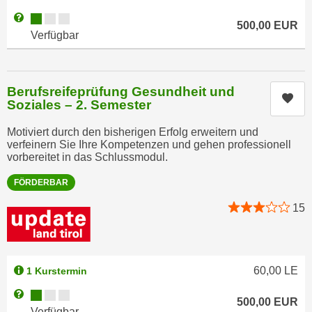
a
h
Kursverfügbarkeit:
Weitere Informationen zum Anmeldestatus "Verfügbar"
500,00
EUR
t
m
Verfügbar
e
e
n
O
a
n
Berufsreifeprüfung Gesundheit und
u
Kur
l
Soziales – 2. Semester
c
i
h
Motiviert durch den bisherigen Erfolg erweitern und
n
a
verfeinern Sie Ihre Kompetenzen und gehen professionell
e
vorbereitet in das Schlussmodul.
n
-
U
J
FÖRDERBAR
n
o
15
t
u
e
r
r
n
n
e
60,00
LE
1 Kurstermin
e
y
Kursverfügbarkeit:
Weitere Informationen zum Anmeldestatus "Verfügbar"
h
z
500,00
EUR
m
Verfügbar