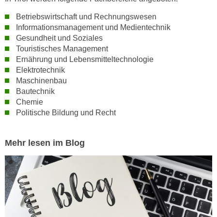
n
i
S
Betriebswirtschaft und Rechnungswesen
c
i
Informationsmanagement und Medientechnik
h
Gesundheit und Soziales
e
n
Touristisches Management
a
i
Ernährung und Lebensmitteltechnologie
u
c
Elektrotechnik
f
Maschinenbau
h
„
Bautechnik
t
A
Chemie
d
l
Politische Bildung und Recht
e
l
m
e
D
Mehr lesen im Blog
a
a
k
t
z
e
e
n
p
s
t
c
i