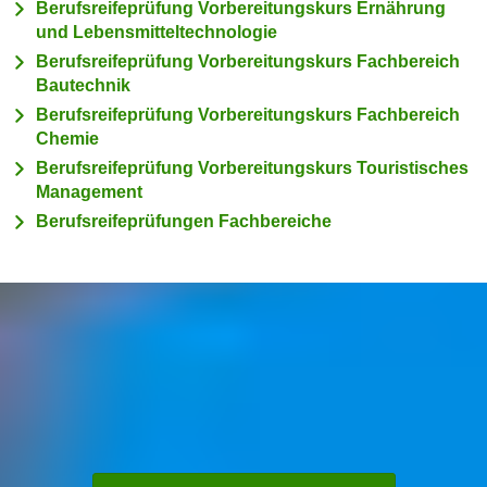
n
Berufsreifeprüfung Vorbereitungskurs Ernährung
h
und Lebensmitteltechnologie
u
C
r
Berufsreifeprüfung Vorbereitungskurs Fachbereich
o
Bautechnik
C
o
o
Berufsreifeprüfung Vorbereitungskurs Fachbereich
k
o
Chemie
i
k
Berufsreifeprüfung Vorbereitungskurs Touristisches
e
i
Management
s
e
Berufsreifeprüfungen Fachbereiche
v
s
o
,
n
d
U
i
S
e
-
f
a
ü
m
r
e
d
r
i