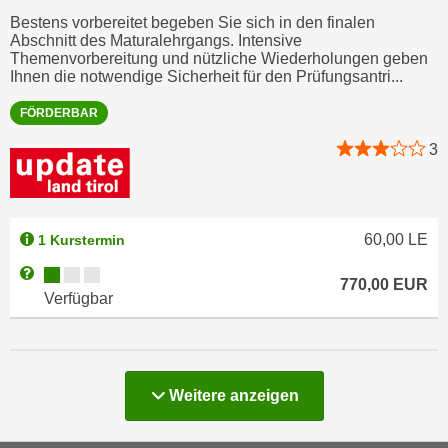
r
Bestens vorbereitet begeben Sie sich in den finalen
h
u
Abschnitt des Maturalehrgangs. Intensive
t
n
Themenvorbereitung und nützliche Wiederholungen geben
a
Ihnen die notwendige Sicherheit für den Prüfungsantri...
g
n
s
FÖRDERBAR
g
z
e
3
w
m
e
e
c
s
k
s
60,00
LE
1 Kurstermin
e
e
g
Kursverfügbarkeit:
Weitere Informationen zum Anmeldestatus "Verfügbar"
770,00
EUR
n
e
Verfügbar
e
s
n
e
S
t
c
z
Kurse
Weitere
anzeigen
h
t
u
.