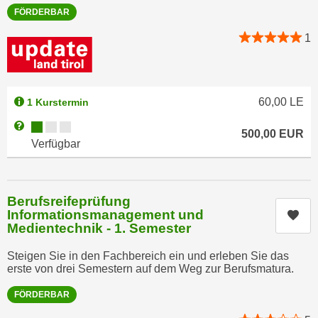
n
FÖRDERBAR
e
,
l
1
g
e
e
v
l
a
a
n
60,00
LE
1 Kurstermin
n
t
Kursverfügbarkeit:
Weitere Informationen zum Anmeldestatus "Verfügbar"
g
500,00
EUR
e
Verfügbar
e
I
n
n
I
h
h
Berufsreifeprüfung
a
Informationsmanagement und
Kur
r
l
Medientechnik - 1. Semester
e
t
d
e
Steigen Sie in den Fachbereich ein und erleben Sie das
u
erste von drei Semestern auf dem Weg zur Berufsmatura.
a
r
n
FÖRDERBAR
c
z
h