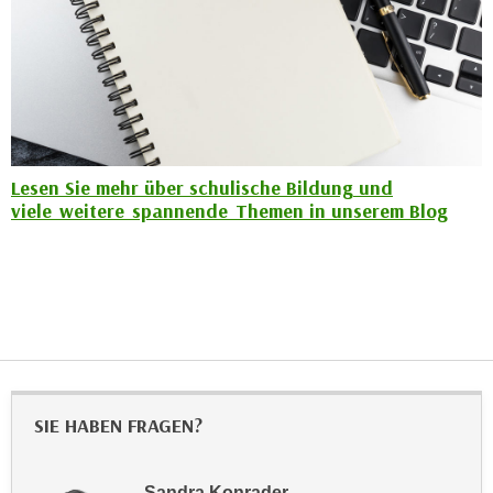
h
e
u
r
t
e
z
n
a
“
b
k
k
l
Lesen Sie mehr über schulische Bildung und
o
i
viele weitere spannende Themen in unserem Blog
m
c
m
k
e
e
n
n
z
,
w
v
i
e
s
r
SIE HABEN FRAGEN?
c
w
h
e
e
n
Sandra Konrader