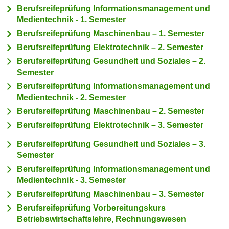
c
Berufsreifeprüfung Informationsmanagement und
i
Medientechnik - 1. Semester
h
m
t
Berufsreifeprüfung Maschinenbau – 1. Semester
m
e
Berufsreifeprüfung Elektrotechnik – 2. Semester
u
n
n
Berufsreifeprüfung Gesundheit und Soziales – 2.
S
Semester
g
i
v
Berufsreifeprüfung Informationsmanagement und
e
Medientechnik - 2. Semester
e
,
r
Berufsreifeprüfung Maschinenbau – 2. Semester
d
w
Berufsreifeprüfung Elektrotechnik – 3. Semester
a
e
s
Berufsreifeprüfung Gesundheit und Soziales – 3.
n
s
Semester
d
w
Berufsreifeprüfung Informationsmanagement und
e
i
Medientechnik - 3. Semester
n
r
Berufsreifeprüfung Maschinenbau – 3. Semester
w
a
Berufsreifeprüfung Vorbereitungskurs
i
u
Betriebswirtschaftslehre, Rechnungswesen
r
c