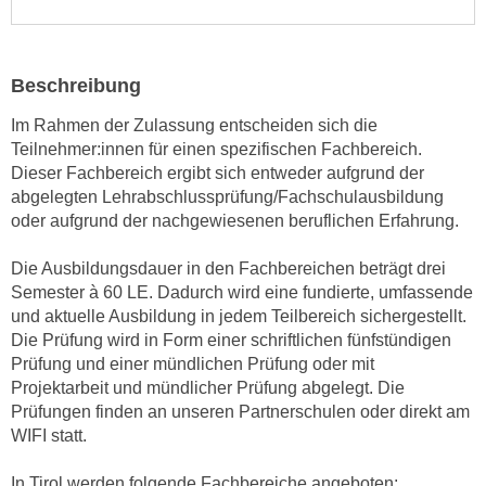
e
e
n
n
e
o
Beschreibung
i
t
n
Im Rahmen der Zulassung entscheiden sich die
w
s
Teilnehmer:innen für einen spezifischen Fachbereich.
e
e
Dieser Fachbereich ergibt sich entweder aufgrund der
n
abgelegten Lehrabschlussprüfung/Fachschulausbildung
t
d
oder aufgrund der nachgewiesenen beruflichen Erfahrung.
z
i
e
g
Die Ausbildungsdauer in den Fachbereichen beträgt drei
n
s
Semester à 60 LE. Dadurch wird eine fundierte, umfassende
,
i
und aktuelle Ausbildung in jedem Teilbereich sichergestellt.
w
n
Die Prüfung wird in Form einer schriftlichen fünfstündigen
e
d
Prüfung und einer mündlichen Prüfung oder mit
l
Projektarbeit und mündlicher Prüfung abgelegt. Die
.
c
Prüfungen finden an unseren Partnerschulen oder direkt am
W
h
WIFI statt.
e
e
n
In Tirol werden folgende Fachbereiche angeboten:
s