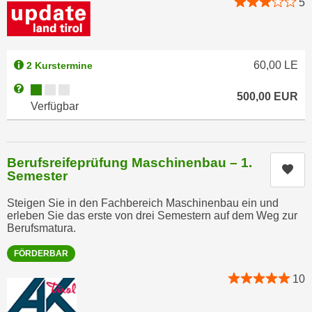
5
u
d
z
i
e
e
i
60,00
LE
2 Kurstermine
C
g
o
Kursverfügbarkeit:
e
Weitere Informationen zum Anmeldestatus "Verfügbar"
500,00
EUR
o
n
Verfügbar
k
.
i
U
e
m
Berufsreifeprüfung Maschinenbau – 1.
s
Kur
I
Semester
e
h
r
Steigen Sie in den Fachbereich Maschinenbau ein und
n
erleben Sie das erste von drei Semestern auf dem Weg zur
h
e
Berufsmatura.
o
n
b
FÖRDERBAR
d
e
a
10
n
r
e
ü