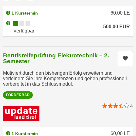
n
b
p
e
60,00
LE
1 Kurstermin
e
r
Kursverfügbarkeit:
Weitere Informationen zum Anmeldestatus "Verfügbar"
r
h
500,00
EUR
Verfügbar
s
i
o
n
n
a
e
Berufsreifeprüfung Elektrotechnik – 2.
u
Kur
n
Semester
s
b
e
Motiviert durch den bisherigen Erfolg erweitern und
e
i
verfeinern Sie Ihre Kompetenzen und gehen professionell
z
vorbereitet in das Schlussmodul.
n
o
e
FÖRDERBAR
g
a
e
4
n
n
g
e
e
n
n
D
60,00
LE
1 Kurstermin
e