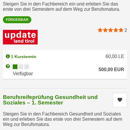
k
Steigen Sie in den Fachbereich ein und erleben Sie das
z
i
erste von drei Semestern auf dem Weg zur Berufsmatura.
w
e
e
FÖRDERBAR
-
c
S
2
k
e
e
t
n
z
u
60,00
LE
1 Kurstermin
u
n
n
Kursverfügbarkeit:
Weitere Informationen zum Anmeldestatus "Verfügbar"
d
500,00
EUR
g
Verfügbar
u
z
m
u
f
s
ü
Berufsreifeprüfung Gesundheit und
t
Kur
r
Soziales – 1. Semester
i
S
m
Steigen Sie in den Fachbereich Gesundheit und Soziales
i
ein und erleben Sie das erste von drei Semestern auf dem
m
e
Weg zur Berufsmatura.
e
r