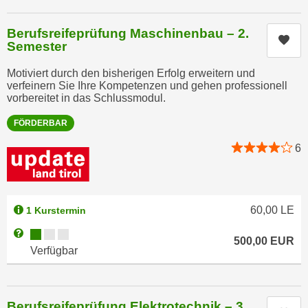
h
r
e
e
Berufsreifeprüfung Maschinenbau – 2.
n
Kur
C
Semester
I
o
h
Motiviert durch den bisherigen Erfolg erweitern und
o
verfeinern Sie Ihre Kompetenzen und gehen professionell
r
k
vorbereitet in das Schlussmodul.
e
i
D
FÖRDERBAR
e
a
s
6
t
f
e
ü
n
r
k
M
60,00
LE
1 Kurstermin
e
a
Kursverfügbarkeit:
Weitere Informationen zum Anmeldestatus "Verfügbar"
i
500,00
EUR
r
Verfügbar
n
k
e
e
m
t
d
Berufsreifeprüfung Elektrotechnik – 3.
i