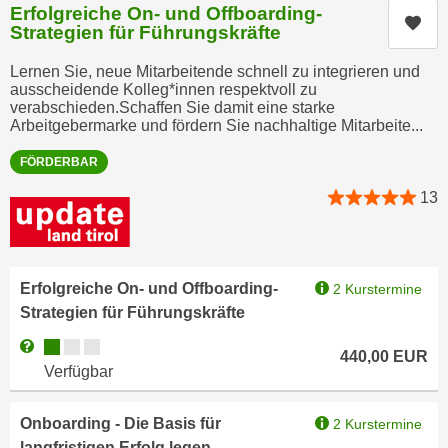
n
Erfolgreiche On- und Offboarding-
b
Kur
Strategien für Führungskräfte
p
e
e
r
Lernen Sie, neue Mitarbeitende schnell zu integrieren und
r
h
ausscheidende Kolleg*innen respektvoll zu
s
verabschieden.Schaffen Sie damit eine starke
i
Arbeitgebermarke und fördern Sie nachhaltige Mitarbeite...
o
n
n
a
FÖRDERBAR
e
u
13
n
s
b
e
e
i
z
n
Erfolgreiche On- und Offboarding-
2 Kurstermine
o
e
Strategien für Führungskräfte
g
a
e
Kursverfügbarkeit:
Weitere Informationen zum Anmeldestatus "Verfügbar"
n
440,00
EUR
n
Verfügbar
g
e
e
n
n
Onboarding - Die Basis für
2 Kurstermine
D
e
langfristigen Erfolg legen