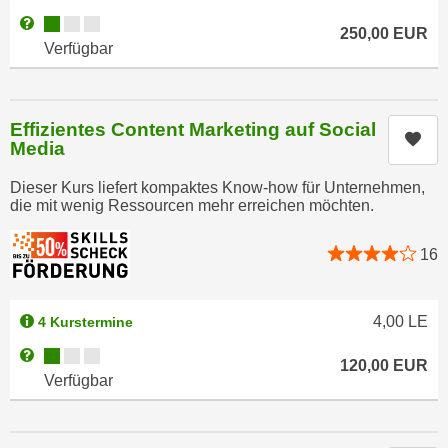
u
Kursverfügbarkeit:
d
Weitere Informationen zum Anmeldestatus "Verfügbar"
z
250,00
EUR
i
Verfügbar
e
e
i
C
g
o
e
Effizientes Content Marketing auf Social
Kur
o
Media
n
k
.
Dieser Kurs liefert kompaktes Know-how für Unternehmen,
i
U
die mit wenig Ressourcen mehr erreichen möchten.
e
m
s
I
16
e
h
r
n
h
e
4,00
LE
4 Kurstermine
o
n
Kursverfügbarkeit:
Weitere Informationen zum Anmeldestatus "Verfügbar"
b
120,00
EUR
d
Verfügbar
e
a
n
r
e
ü