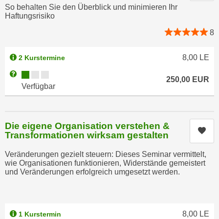
So behalten Sie den Überblick und minimieren Ihr
n
e
Haftungsrisiko
,
l
g
8
e
e
v
l
8,00
LE
a
2 Kurstermine
a
n
Kursverfügbarkeit:
Weitere Informationen zum Anmeldestatus "Verfügbar"
n
250,00
EUR
t
Verfügbar
g
e
e
I
n
n
I
Die eigene Organisation verstehen &
h
Kur
Transformationen wirksam gestalten
h
a
r
l
Veränderungen gezielt steuern: Dieses Seminar vermittelt,
e
wie Organisationen funktionieren, Widerstände gemeistert
t
d
und Veränderungen erfolgreich umgesetzt werden.
e
u
a
r
n
c
z
8,00
LE
1 Kurstermin
h