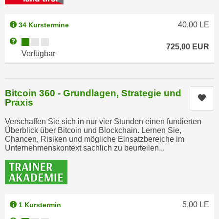
h
e
u
r
40,00
LE
34 Kurstermine
t
e
z
Kursverfügbarkeit:
Weitere Informationen zum Anmeldestatus "Verfügbar"
n
725,00
EUR
a
Verfügbar
“
b
k
k
l
o
i
Bitcoin 360 - Grundlagen, Strategie und
m
Kur
c
Praxis
m
k
e
Verschaffen Sie sich in nur vier Stunden einen fundierten
e
Überblick über Bitcoin und Blockchain. Lernen Sie,
n
n
Chancen, Risiken und mögliche Einsatzbereiche im
z
Unternehmenskontext sachlich zu beurteilen...
,
w
v
i
e
s
r
c
w
h
5,00
LE
1 Kurstermin
e
e
n