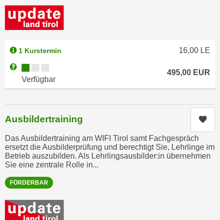
n
i
S
c
i
h
e
n
16,00
LE
a
1 Kurstermin
i
u
Kursverfügbarkeit:
Weitere Informationen zum Anmeldestatus "Verfügbar"
c
495,00
EUR
f
Verfügbar
h
„
t
A
d
l
e
Ausbildertraining
Kur
l
m
e
Das Ausbildertraining am WIFI Tirol samt Fachgespräch
D
a
ersetzt die Ausbilderprüfung und berechtigt Sie, Lehrlinge im
a
Betrieb auszubilden. Als Lehrlingsausbilder:in übernehmen
k
t
Sie eine zentrale Rolle in...
z
e
e
FÖRDERBAR
n
p
s
t
c
i