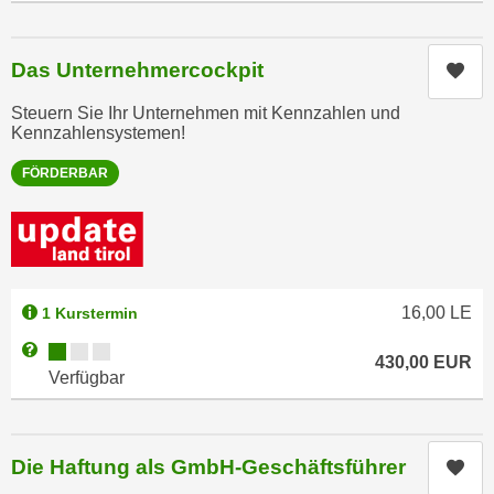
k
z
i
w
e
Das Unternehmercockpit
e
Kur
-
c
Steuern Sie Ihr Unternehmen mit Kennzahlen und
S
k
Kennzahlensystemen!
e
e
t
FÖRDERBAR
n
z
u
u
n
n
d
g
u
z
m
16,00
LE
1 Kurstermin
u
f
Kursverfügbarkeit:
Weitere Informationen zum Anmeldestatus "Verfügbar"
s
ü
430,00
EUR
Verfügbar
t
r
i
S
m
i
m
Die Haftung als GmbH-Geschäftsführer
e
Kur
e
r