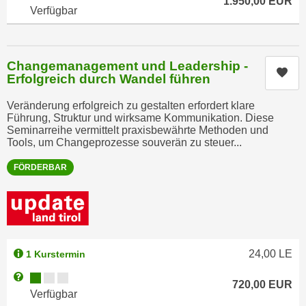
1.950,00
EUR
r
Verfügbar
a
t
b
e
e
C
Changemanagement und Leadership -
n
o
Kur
Erfolgreich durch Wandel führen
.
o
W
k
Veränderung erfolgreich zu gestalten erfordert klare
e
Führung, Struktur und wirksame Kommunikation. Diese
i
Seminarreihe vermittelt praxisbewährte Methoden und
n
e
Tools, um Changeprozesse souverän zu steuer...
n
s
S
FÖRDERBAR
z
i
u
e
A
d
n
e
a
r
l
24,00
LE
1 Kurstermin
C
y
Kursverfügbarkeit:
Weitere Informationen zum Anmeldestatus "Verfügbar"
o
s
720,00
EUR
Verfügbar
o
e