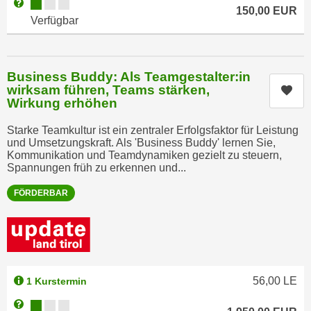
Kursverfügbarkeit:
Weitere Informationen zum Anmeldestatus "Verfügbar"
n
150,00
EUR
d
Verfügbar
E
e
U
n
-
w
Business Buddy: Als Teamgestalter:in
U
i
wirksam führen, Teams stärken,
Kur
S
r
Wirkung erhöhen
A
z
u
Starke Teamkultur ist ein zentraler Erfolgsfaktor für Leistung
i
und Umsetzungskraft. Als 'Business Buddy' lernen Sie,
n
e
Kommunikation und Teamdynamiken gezielt zu steuern,
t
l
Spannungen früh zu erkennen und...
e
o
r
FÖRDERBAR
r
w
i
o
e
r
n
f
t
e
56,00
LE
1 Kurstermin
i
n
e
Kursverfügbarkeit:
Weitere Informationen zum Anmeldestatus "Verfügbar"
h