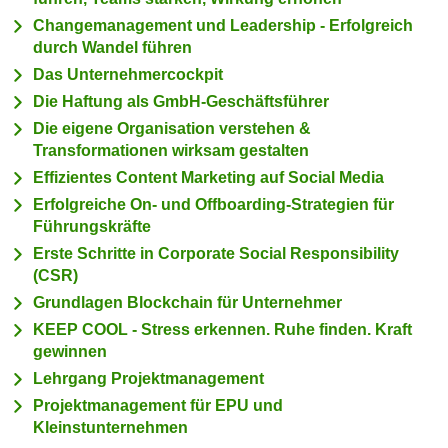
c
i
Changemanagement und Leadership - Erfolgreich
h
m
durch Wandel führen
t
m
Das Unternehmercockpit
e
u
Die Haftung als GmbH-Geschäftsführer
n
n
Die eigene Organisation verstehen &
S
g
Transformationen wirksam gestalten
i
v
Effizientes Content Marketing auf Social Media
e
e
Erfolgreiche On- und Offboarding-Strategien für
,
r
Führungskräfte
d
w
Erste Schritte in Corporate Social Responsibility
a
e
(CSR)
s
n
Grundlagen Blockchain für Unternehmer
s
d
w
KEEP COOL - Stress erkennen. Ruhe finden. Kraft
e
i
gewinnen
n
r
Lehrgang Projektmanagement
w
a
Projektmanagement für EPU und
i
u
Kleinstunternehmen
r
c