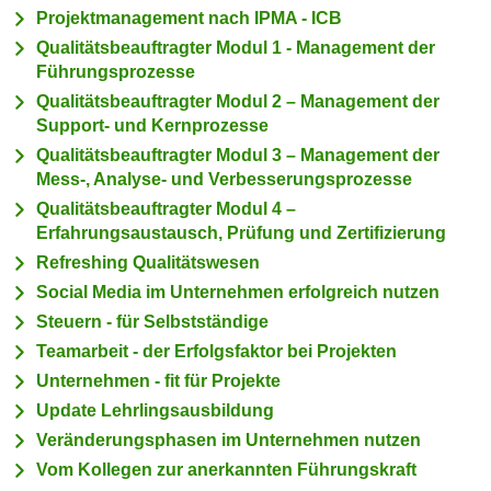
n
Projektmanagement nach IPMA - ICB
h
u
Qualitätsbeauftragter Modul 1 - Management der
C
r
Führungsprozesse
o
C
Qualitätsbeauftragter Modul 2 – Management der
o
o
Support- und Kernprozesse
k
o
Qualitätsbeauftragter Modul 3 – Management der
i
k
Mess-, Analyse- und Verbesserungsprozesse
e
i
Qualitätsbeauftragter Modul 4 –
s
e
Erfahrungsaustausch, Prüfung und Zertifizierung
v
s
o
Refreshing Qualitätswesen
,
n
Social Media im Unternehmen erfolgreich nutzen
d
U
Steuern - für Selbstständige
i
S
e
Teamarbeit - der Erfolgsfaktor bei Projekten
-
f
Unternehmen - fit für Projekte
a
ü
Update Lehrlingsausbildung
m
r
Veränderungsphasen im Unternehmen nutzen
e
d
Vom Kollegen zur anerkannten Führungskraft
r
i