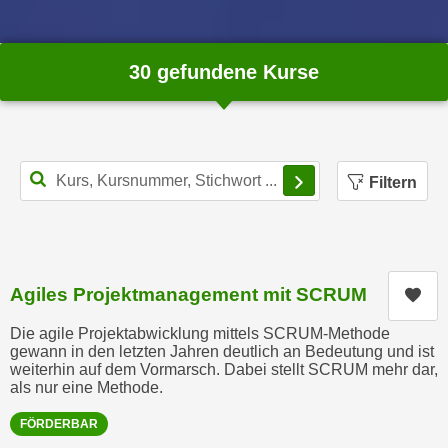
e
e
n
n
e
30 gefundene Kurse
o
i
t
n
w
s
e
e
n
Filterbereich schl
Filtern
t
d
z
i
e
g
n
s
,
i
Agiles Projektmanagement mit SCRUM
Kur
w
n
e
Die agile Projektabwicklung mittels SCRUM-Methode
d
l
gewann in den letzten Jahren deutlich an Bedeutung und ist
.
weiterhin auf dem Vormarsch. Dabei stellt SCRUM mehr dar,
c
W
als nur eine Methode.
h
e
e
FÖRDERBAR
n
s