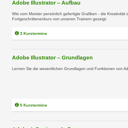
Adobe Illustrator – Aufbau
m
t
e
e
Wie vom Meister persönlich gefertigte Grafiken - die Kreativit
n
Fortgeschrittenenkurs von unseren Trainern gezeigt.
n
e
o
i
t
3 Kurstermine
n
w
s
e
e
n
Adobe Illustrator – Grundlagen
t
d
z
i
Lernen Sie die wesentlichen Grundlagen und Funktionen von Ado
e
g
n
s
,
i
w
n
e
d
5 Kurstermine
l
.
c
W
h
e
e