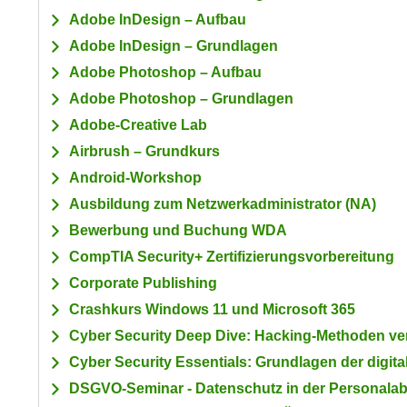
a
- nur für sichtbaren Text
t
Adobe InDesign – Aufbau
c
i
Adobe InDesign – Grundlagen
h
m
Adobe Photoshop – Aufbau
t
m
e
Adobe Photoshop – Grundlagen
u
n
Adobe-Creative Lab
n
S
g
Airbrush – Grundkurs
i
v
Android-Workshop
e
e
Ausbildung zum Netzwerkadministrator (NA)
,
r
d
Bewerbung und Buchung WDA
w
a
CompTIA Security+ Zertifizierungsvorbereitung
e
s
n
Corporate Publishing
s
d
Crashkurs Windows 11 und Microsoft 365
w
e
Cyber Security Deep Dive: Hacking-Methoden v
i
n
r
Cyber Security Essentials: Grundlagen der digita
w
a
i
DSGVO-Seminar - Datenschutz in der Personalab
u