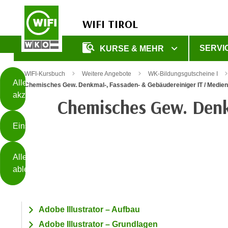
WIFI TIROL
Diese
SERVI
KURSE & MEHR
Seite
Zum Inhalt springen
Zur Fußzeile springen
verwendet
WIFI-Kursbuch
Weitere Angebote
WK-Bildungsgutscheine I
Cookies
Alle
Chemisches Gew. Denkmal-, Fassaden- & Gebäudereiniger IT / Medie
akzeptieren
Chemisches Gew. Denk
O
h
Einstellungen
n
e
B
I
Alle
i
h
ablehnen
t
r
t
e
Weiterlesen
e
Z
b
Adobe Illustrator – Aufbau
u
e
Adobe Illustrator – Grundlagen
s