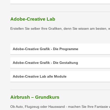
e
n
n
d
E
e
Adobe-Creative Lab
U
n
-
w
Erstellen Sie selber Ihre Grafiken, denn Sie wissen am besten,
U
i
S
r
A
z
Adobe-Creative Grafik - Die Programme
u
i
n
e
t
Adobe-Creative Grafik - Die Gestaltung
l
e
o
r
r
Adobe-Creative Lab alle Module
w
i
o
e
r
n
Airbrush – Grundkurs
f
t
e
i
Ob Auto, Flugzeug oder Hauswand - machen Sie Ihre Fantasie 
n