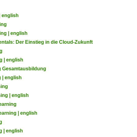
| english
ing
ng | english
tals: Der Einstieg in die Cloud-Zukunft
ng
 | english
ng Gesamtausbildung
 | english
ning
ing | english
earning
arning | english
g
 | english