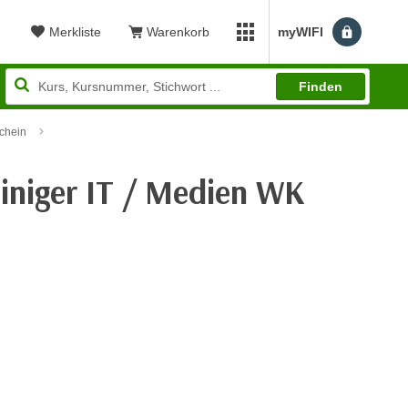
Merkliste
Warenkorb
myWIFI
Benutzerm
myWIFI Apps öffnen
Finden
chein
iniger IT / Medien WK
ewertung: 4,66