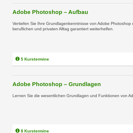
c
i
h
e
Adobe Photoshop – Aufbau
u
r
t
Vertiefen Sie Ihre Grundlagenkenntnisse von Adobe Photoshop 
e
beruflichen und privaten Alltag garantiert weiterhelfen.
z
n
a
“
b
k
k
l
o
5 Kurstermine
i
m
c
m
k
e
e
Adobe Photoshop – Grundlagen
n
n
z
Lernen Sie die wesentlichen Grundlagen und Funktionen von 
,
w
v
i
e
s
r
c
w
h
8 Kurstermine
e