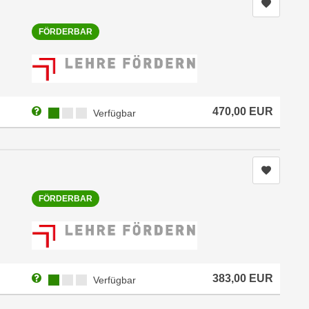
Kurs me
FÖRDERBAR
Weitere Informationen zum Anmeldestatus "Verfügbar"
Kursverfügbarkeit:
470,00
EUR
Verfügbar
Kurs me
FÖRDERBAR
Weitere Informationen zum Anmeldestatus "Verfügbar"
Kursverfügbarkeit:
383,00
EUR
Verfügbar