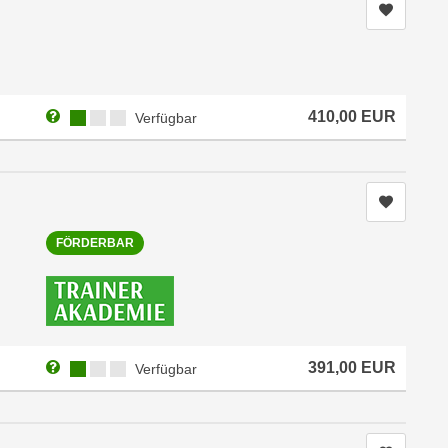
Kurs me
Weitere Informationen zum Anmeldestatus "Verfügbar"
Kursverfügbarkeit:
410,00
EUR
Verfügbar
Kurs me
FÖRDERBAR
Weitere Informationen zum Anmeldestatus "Verfügbar"
Kursverfügbarkeit:
391,00
EUR
Verfügbar