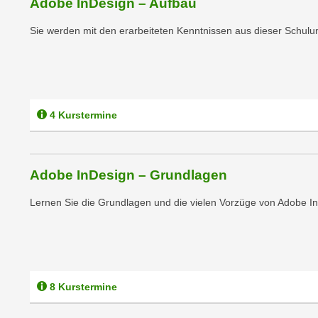
Adobe InDesign – Aufbau
n
s
n
i
Sie werden mit den erarbeiteten Kenntnissen aus dieser Schulun
S
c
i
h
e
n
a
i
u
4 Kurstermine
c
f
h
„
t
A
d
l
Adobe InDesign – Grundlagen
e
l
m
Lernen Sie die Grundlagen und die vielen Vorzüge von Adobe I
e
D
a
a
k
t
z
e
e
n
8 Kurstermine
p
s
t