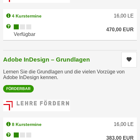
u
e
b
n
16,00
LE
4 Kurstermine
i
i
e
Kursverfügbarkeit:
Weitere Informationen zum Anmeldestatus "Verfügbar"
n
470,00
EUR
t
Verfügbar
d
e
e
n
n
,
Adobe InDesign – Grundlagen
Kur
U
w
S
e
Lernen Sie die Grundlagen und die vielen Vorzüge von
A
r
Adobe InDesign kennen.
,
d
FÖRDERBAR
b
e
e
n
i
w
w
e
e
i
16,00
LE
8 Kurstermine
l
t
Kursverfügbarkeit:
c
Weitere Informationen zum Anmeldestatus "Verfügbar"
e
383,00
EUR