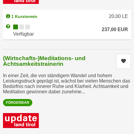
n
e
,
l
20,00
LE
1 Kurstermin
g
e
e
Kursverfügbarkeit:
Weitere Informationen zum Anmeldestatus "Verfügbar"
v
237,00
EUR
l
Verfügbar
a
a
n
n
t
g
e
(Wirtschafts-)Meditations- und
Kur
e
Achtsamkeitstrainerin
I
n
n
In einer Zeit, die von ständigem Wandel und hohem
I
h
Leistungsdruck geprägt ist, wächst bei vielen Menschen das
h
a
Bedürfnis nach innerer Ruhe und Klarheit. Achtsamkeit und
r
Meditation gewinnen dabei zunehme...
l
e
t
FÖRDERBAR
d
e
u
a
r
n
c
z
h