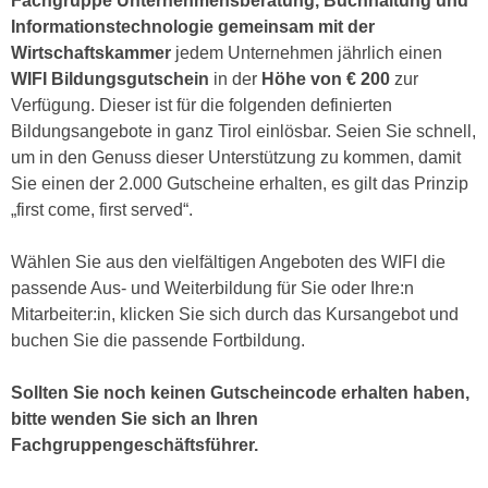
Fachgruppe Unternehmensberatung, Buchhaltung und
e
e
Informationstechnologie
gemeinsam mit der
n
n
Wirtschaftskammer
jedem Unternehmen jährlich einen
e
o
WIFI Bildungsgutschein
in der
Höhe von € 200
zur
i
t
Verfügung. Dieser ist für die folgenden definierten
n
w
Bildungsangebote in ganz Tirol einlösbar. Seien Sie schnell,
s
e
um in den Genuss dieser Unterstützung zu kommen, damit
e
n
Sie einen der 2.000 Gutscheine erhalten, es gilt das Prinzip
t
d
„first come, first served“.
z
i
e
g
Wählen Sie aus den vielfältigen Angeboten des WIFI die
n
s
passende Aus- und Weiterbildung für Sie oder Ihre:n
,
i
Mitarbeiter:in, klicken Sie sich durch das Kursangebot und
w
n
buchen Sie die passende Fortbildung.
e
d
l
.
Sollten Sie noch keinen Gutscheincode erhalten haben,
c
W
bitte wenden Sie sich an Ihren
h
e
Fachgruppengeschäftsführer.
e
n
s