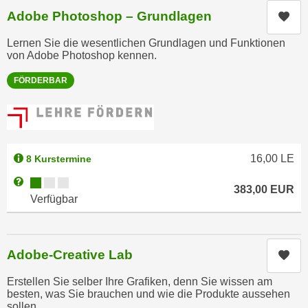
e
Adobe Photoshop – Grundlagen
n
Kur
m
g
E
Lernen Sie die wesentlichen Grundlagen und Funktionen
z
von Adobe Photoshop kennen.
U
w
-
e
FÖRDERBAR
D
c
a
k
t
e
e
u
16,00
LE
n
8 Kurstermine
n
s
d
Kursverfügbarkeit:
Weitere Informationen zum Anmeldestatus "Verfügbar"
383,00
EUR
c
O
Verfügbar
h
p
u
t
t
i
Adobe-Creative Lab
Kur
z
m
r
i
Erstellen Sie selber Ihre Grafiken, denn Sie wissen am
e
besten, was Sie brauchen und wie die Produkte aussehen
e
sollen.
c