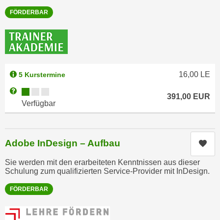
a
h
FÖRDERBAR
t
m
e
e
n
O
a
n
u
l
16,00
LE
5 Kurstermine
c
i
h
Kursverfügbarkeit:
Weitere Informationen zum Anmeldestatus "Verfügbar"
n
391,00
EUR
a
Verfügbar
e
n
-
U
J
n
o
Adobe InDesign – Aufbau
Kur
t
u
e
Sie werden mit den erarbeiteten Kenntnissen aus dieser
r
Schulung zum qualifizierten Service-Provider mit InDesign.
r
n
n
e
FÖRDERBAR
e
y
h
z
m