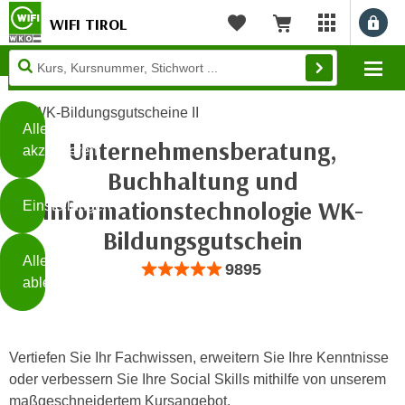
WIFI TIROL
Benu
myWIFI Apps ö
Merkliste
Warenkorb
Diese
Mo
Seite
Zum Inhalt springen
Zur Fußzeile springen
verwendet
WK-Bildungsgutscheine II
Cookies
Alle
Unternehmensberatung,
akzeptieren
O
Buchhaltung und
h
Informationstechnologie WK-
Einstellungen
n
e
Bildungsgutschein
B
I
Alle
i
Bewertung: Anzahl 9895, Durchschnittli
9895
h
ablehnen
t
r
t
e
Weiterlesen
e
Z
b
Vertiefen Sie Ihr Fachwissen, erweitern Sie Ihre Kenntnisse
u
e
oder verbessern Sie Ihre Social Skills mithilfe von unserem
s
a
- nur für sichtbaren Text
maßgeschneidertem Kursangebot.
t