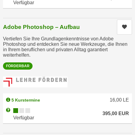
h
Verfügbar
r
e
e
n
C
I
o
Adobe Photoshop – Aufbau
Kur
h
o
r
Vertiefen Sie Ihre Grundlagenkenntnisse von Adobe
k
Photoshop und entdecken Sie neue Werkzeuge, die Ihnen
e
i
in Ihrem beruflichen und privaten Alltag garantiert
D
weiterhelfen.
e
a
s
FÖRDERBAR
t
f
e
ü
n
r
k
M
e
a
16,00
LE
5 Kurstermine
i
r
Kursverfügbarkeit:
Weitere Informationen zum Anmeldestatus "Verfügbar"
n
k
395,00
EUR
e
Verfügbar
e
m
t
d
i