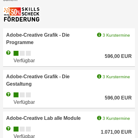
r
h
u
t
n
a
g
n
s
Adobe-Creative Grafik - Die
3 Kurstermine
g
z
Programme
e
w
m
Kursverfügbarkeit:
Weitere Informationen zum Anmeldestatus "Verfügbar"
e
596,00
EUR
e
Verfügbar
c
s
k
s
e
Adobe-Creative Grafik - Die
3 Kurstermine
e
g
Gestaltung
n
e
Kursverfügbarkeit:
Weitere Informationen zum Anmeldestatus "Verfügbar"
e
596,00
EUR
s
Verfügbar
n
e
S
t
c
Adobe-Creative Lab alle Module
3 Kurstermine
z
h
t
Kursverfügbarkeit:
Weitere Informationen zum Anmeldestatus "Verfügbar"
1.071,00
EUR
u
.
Verfügbar