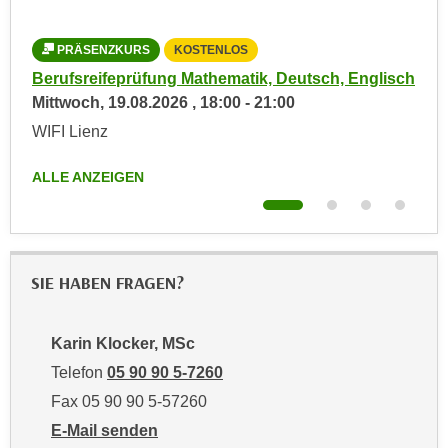
n
d
E
e
PRÄSENZKURS
KOSTENLOS
L
U
n
Berufsreifeprüfung Mathematik, Deutsch, Englisch
Aus
-
w
Mittwoch,
19.08.2026
,
18:00
-
21:00
Don
U
i
WIFI Lienz
Onl
S
r
A
z
ALLE ANZEIGEN
ALL
u
i
n
e
t
l
e
o
r
SIE HABEN FRAGEN?
r
w
i
o
e
Karin Klocker, MSc
r
n
Telefon
05 90 90 5-7260
f
t
e
Fax 05 90 90 5-57260
i
n
E-Mail senden
e
h