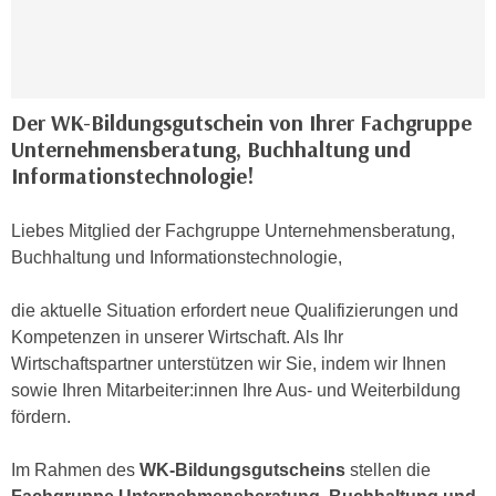
i
e
k
F
a
u
n
n
i
Der WK-Bildungsgutschein von Ihrer Fachgruppe
k
s
Unternehmensberatung, Buchhaltung und
t
c
Informationstechnologie!
i
h
o
e
n
Liebes Mitglied der Fachgruppe Unternehmensberatung,
n
d
Buchhaltung und Informationstechnologie,
U
e
n
r
die aktuelle Situation erfordert neue Qualifizierungen und
t
W
Kompetenzen in unserer Wirtschaft. Als Ihr
e
e
Wirtschaftspartner unterstützen wir Sie, indem wir Ihnen
r
b
sowie Ihren Mitarbeiter:innen Ihre Aus- und Weiterbildung
n
s
fördern.
e
e
h
i
Im Rahmen des
WK-Bildungsgutscheins
stellen die
m
t