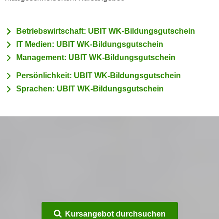
c
i
h
m
t
Betriebswirtschaft: UBIT WK-Bildungsgutschein
m
e
IT Medien: UBIT WK-Bildungsgutschein
u
n
Management: UBIT WK-Bildungsgutschein
n
S
g
Persönlichkeit: UBIT WK-Bildungsgutschein
i
v
Sprachen: UBIT WK-Bildungsgutschein
e
e
,
r
d
w
a
e
s
n
s
d
w
e
i
n
r
w
a
i
u
r
Kursangebot durchsuchen
c