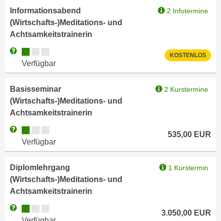
u
Informationsabend
2 Infotermine
d
z
(Wirtschafts-)Meditations- und
i
e
Achtsamkeitstrainerin
e
i
C
Kursverfügbarkeit:
g
Weitere Informationen zum Anmeldestatus "Verfügbar"
KOSTENLOS
o
e
Verfügbar
o
n
k
.
Basisseminar
2 Kurstermine
i
U
(Wirtschafts-)Meditations- und
e
m
Achtsamkeitstrainerin
s
I
Kursverfügbarkeit:
Weitere Informationen zum Anmeldestatus "Verfügbar"
e
h
535,00
EUR
r
Verfügbar
n
h
e
o
Diplomlehrgang
1 Kurstermin
n
b
(Wirtschafts-)Meditations- und
d
e
Achtsamkeitstrainerin
a
n
r
Kursverfügbarkeit:
Weitere Informationen zum Anmeldestatus "Verfügbar"
e
3.050,00
EUR
ü
Verfügbar