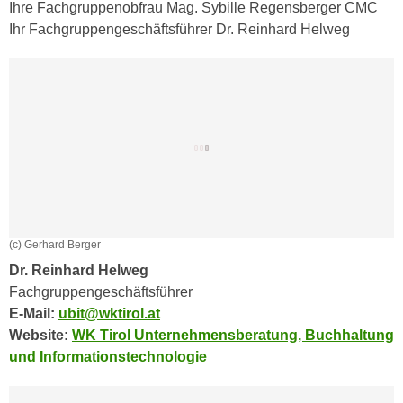
n
Ihre Fachgruppenobfrau Mag. Sybille Regensberger CMC
i
S
Ihr Fachgruppengeschäftsführer Dr. Reinhard Helweg
c
i
h
e
n
a
i
u
c
f
h
„
t
A
d
l
e
l
m
e
(c) Gerhard Berger
D
a
Dr. Reinhard Helweg
a
k
Fachgruppengeschäftsführer
t
z
E-Mail:
ubit@wktirol.at
e
e
Website:
WK Tirol Unternehmensberatung, Buchhaltung
n
p
und Informationstechnologie
s
t
c
i