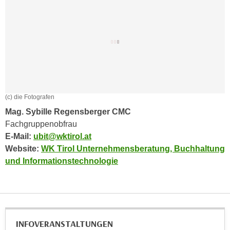
h
e
u
r
t
e
z
n
a
“
b
k
k
l
o
i
(c) die Fotografen
m
c
Mag. Sybille Regensberger CMC
m
k
Fachgruppenobfrau
e
e
E-Mail:
ubit@wktirol.at
n
n
Website:
WK Tirol Unternehmensberatung, Buchhaltung
z
,
und Informationstechnologie
w
v
i
e
s
r
c
w
h
e
INFOVERANSTALTUNGEN
e
n