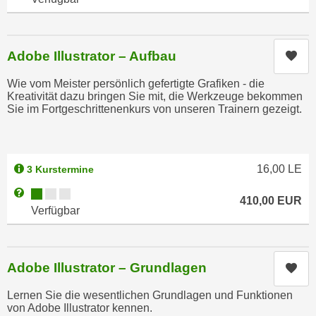
n
b
p
e
e
r
Adobe Illustrator – Aufbau
r
Kur
h
s
i
Wie vom Meister persönlich gefertigte Grafiken - die
o
n
Kreativität dazu bringen Sie mit, die Werkzeuge bekommen
n
Sie im Fortgeschrittenenkurs von unseren Trainern gezeigt.
a
e
u
n
s
b
e
16,00
LE
3 Kurstermine
e
i
z
Kursverfügbarkeit:
Weitere Informationen zum Anmeldestatus "Verfügbar"
n
410,00
EUR
o
Verfügbar
e
g
a
e
n
n
g
Adobe Illustrator – Grundlagen
Kur
e
e
n
Lernen Sie die wesentlichen Grundlagen und Funktionen
n
von Adobe Illustrator kennen.
D
e