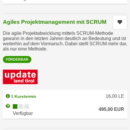
t
D
z
a
n
z
Agiles Projektmanagement mit SCRUM
Kur
i
u
v
v
Die agile Projektabwicklung mittels SCRUM-Methode
e
gewann in den letzten Jahren deutlich an Bedeutung und ist
e
weiterhin auf dem Vormarsch. Dabei stellt SCRUM mehr dar,
a
r
als nur eine Methode.
u
a
u
FÖRDERBAR
r
n
b
t
e
e
i
r
t
l
e
16,00
LE
1 Kurstermin
i
n
Kursverfügbarkeit:
Weitere Informationen zum Anmeldestatus "Verfügbar"
e
w
495,00
EUR
Verfügbar
g
i
e
r
n
u