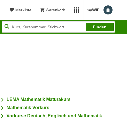
Merkliste
Warenkorb
myWIFI
Benutzerm
myWIFI Apps öffnen
Finden
e
wertung: 4,07
LEMA Mathematik Maturakurs
Mathematik Vorkurs
Vorkurse Deutsch, Englisch und Mathematik