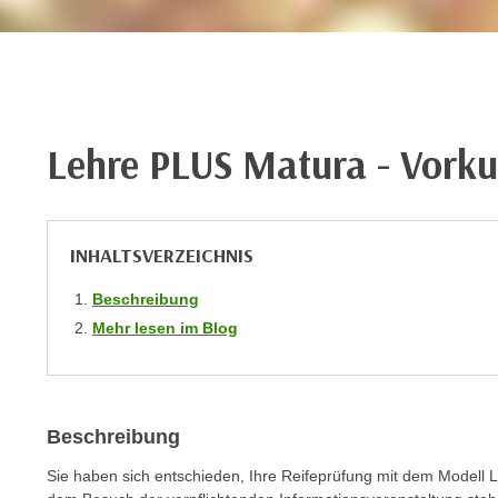
r
c
n
h
u
C
r
o
C
o
o
Lehre PLUS Matura - Vorku
k
o
i
k
e
i
s
e
INHALTSVERZEICHNIS
v
s
o
,
Beschreibung
n
d
Mehr lesen im Blog
U
i
S
e
-
f
a
ü
Beschreibung
m
r
e
Sie haben sich entschieden, Ihre Reifeprüfung mit dem Model
d