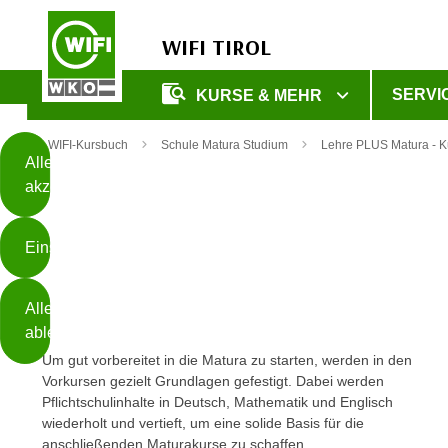
WIFI TIROL
Diese
SERVI
KURSE & MEHR
Seite
Zum Inhalt springen
Zur Fußzeile springen
verwendet
WIFI-Kursbuch
Schule Matura Studium
Lehre PLUS Matura - K
Cookies
Alle
akzeptieren
O
h
Einstellungen
n
e
B
I
Alle
i
h
ablehnen
t
r
Um gut vorbereitet in die Matura zu starten, werden in den
t
e
Vorkursen gezielt Grundlagen gefestigt. Dabei werden
Weiterlesen
e
Z
Pflichtschulinhalte in Deutsch, Mathematik und Englisch
b
u
wiederholt und vertieft, um eine solide Basis für die
e
s
anschließenden Maturakurse zu schaffen.