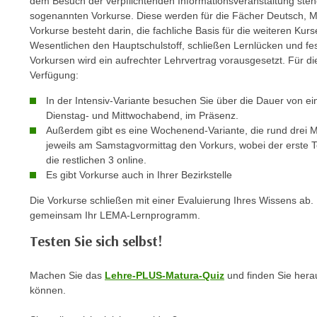
dem Besuch der verpflichtenden Informationsveranstaltung steh
r
i
sogenannten Vorkurse. Diese werden für die Fächer Deutsch, M
i
e
Vorkurse besteht darin, die fachliche Basis für die weiteren Kur
k
F
Wesentlichen den Hauptschulstoff, schließen Lernlücken und fes
a
u
Vorkursen wird ein aufrechter Lehrvertrag vorausgesetzt. Für d
n
Verfügung:
n
i
k
In der Intensiv-Variante besuchen Sie über die Dauer von e
s
t
Dienstag- und Mittwochabend, im Präsenz.
c
i
Außerdem gibt es eine Wochenend-Variante, die rund drei M
h
o
jeweils am Samstagvormittag den Vorkurs, wobei der erste T
e
die restlichen 3 online.
n
n
Es gibt Vorkurse auch in Ihrer Bezirkstelle
d
U
e
Die Vorkurse schließen mit einer Evaluierung Ihres Wissens ab.
n
r
gemeinsam Ihr LEMA-Lernprogramm.
t
W
Testen Sie sich selbst!
e
e
r
b
n
Machen Sie das
Lehre-PLUS-Matura-Quiz
und finden Sie her
s
können.
e
e
h
i