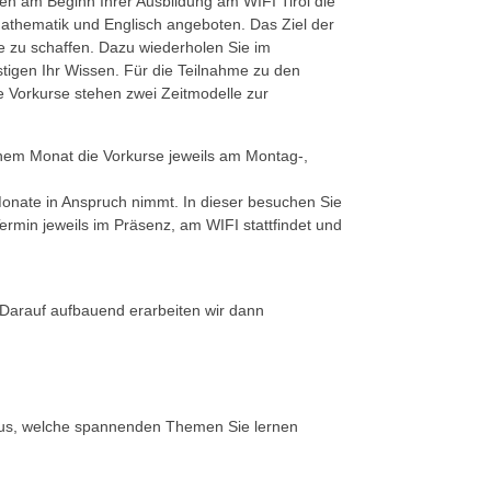
en am Beginn Ihrer Ausbildung am WIFI Tirol die
athematik und Englisch angeboten. Das Ziel der
se zu schaffen. Dazu wiederholen Sie im
tigen Ihr Wissen. Für die Teilnahme zu den
ie Vorkurse stehen zwei Zeitmodelle zur
inem Monat die Vorkurse jeweils am Montag-,
onate in Anspruch nimmt. In dieser besuchen Sie
ermin jeweils im Präsenz, am WIFI stattfindet und
 Darauf aufbauend erarbeiten wir dann
aus, welche spannenden Themen Sie lernen