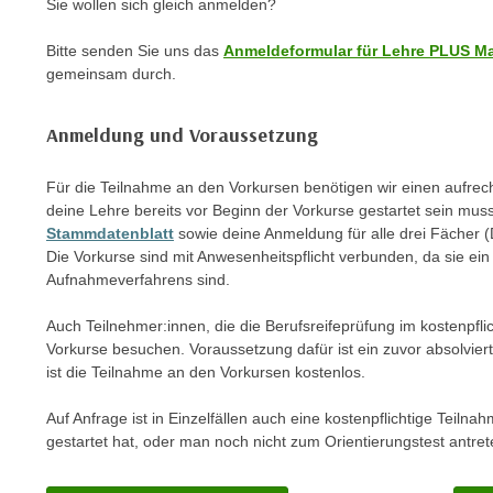
Sie wollen sich gleich anmelden?
m
t
e
e
Bitte senden Sie uns das
Anmeldeformular für Lehre PLUS M
n
n
gemeinsam durch.
e
o
i
t
Anmeldung und Voraussetzung
n
w
s
e
Für die Teilnahme an den Vorkursen benötigen wir einen aufrech
e
n
deine Lehre bereits vor Beginn der Vorkurse gestartet sein muss
t
d
Stammdatenblatt
sowie deine Anmeldung für alle drei Fächer 
z
Die Vorkurse sind mit Anwesenheitspflicht verbunden, da sie ein
i
e
Aufnahmeverfahrens sind.
g
n
s
Auch Teilnehmer:innen, die die Berufsreifeprüfung im kostenpfl
,
i
Vorkurse besuchen. Voraussetzung dafür ist ein zuvor absolviert
w
n
ist die Teilnahme an den Vorkursen kostenlos.
e
d
l
.
Auf Anfrage ist in Einzelfällen auch eine kostenpflichtige Teilna
c
gestartet hat, oder man noch nicht zum Orientierungstest antrete
W
h
e
e