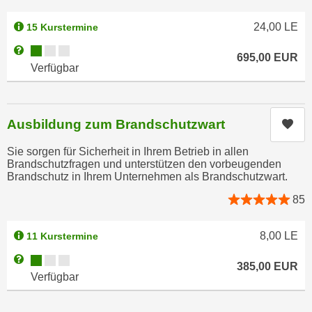
r
a
t
24,00
LE
15 Kurstermine
b
e
e
Kursverfügbarkeit:
Weitere Informationen zum Anmeldestatus "Verfügbar"
C
695,00
EUR
n
Verfügbar
o
.
o
W
k
e
i
Ausbildung zum Brandschutzwart
Kur
n
e
n
Sie sorgen für Sicherheit in Ihrem Betrieb in allen
s
Brandschutzfragen und unterstützen den vorbeugenden
S
z
Brandschutz in Ihrem Unternehmen als Brandschutzwart.
i
u
e
85
A
d
n
e
8,00
LE
11 Kurstermine
a
r
l
Kursverfügbarkeit:
Weitere Informationen zum Anmeldestatus "Verfügbar"
C
385,00
EUR
y
Verfügbar
o
s
o
e