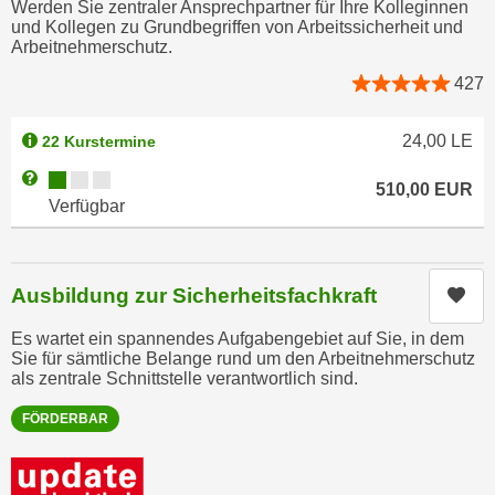
Werden Sie zentraler Ansprechpartner für Ihre Kolleginnen
n
e
und Kollegen zu Grundbegriffen von Arbeitssicherheit und
,
Arbeitnehmerschutz.
l
g
e
427
e
v
l
a
24,00
LE
22 Kurstermine
a
n
n
Kursverfügbarkeit:
Weitere Informationen zum Anmeldestatus "Verfügbar"
t
510,00
EUR
g
Verfügbar
e
e
I
n
n
I
h
Ausbildung zur Sicherheitsfachkraft
Kur
h
a
r
Es wartet ein spannendes Aufgabengebiet auf Sie, in dem
l
Sie für sämtliche Belange rund um den Arbeitnehmerschutz
e
t
als zentrale Schnittstelle verantwortlich sind.
d
e
u
FÖRDERBAR
a
r
n
c
z
h