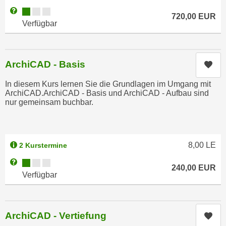
n
Kursverfügbarkeit:
Weitere Informationen zum Anmeldestatus "Verfügbar"
i
S
720,00
EUR
Verfügbar
c
i
h
e
n
a
i
ArchiCAD - Basis
u
Kur
c
f
In diesem Kurs lernen Sie die Grundlagen im Umgang mit
h
„
ArchiCAD.ArchiCAD - Basis und ArchiCAD - Aufbau sind
t
A
nur gemeinsam buchbar.
d
l
e
l
m
e
D
8,00
LE
2 Kurstermine
a
a
k
Kursverfügbarkeit:
Weitere Informationen zum Anmeldestatus "Verfügbar"
240,00
EUR
t
z
Verfügbar
e
e
n
p
s
t
ArchiCAD - Vertiefung
Kur
c
i