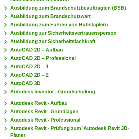
c
i
Ausbildung zum Brandschutzbeauftragten (BSB)
h
m
Ausbildung zum Brandschutzwart
t
m
Ausbildung zum Führen von Hubstaplern
e
u
Ausbildung zur Sicherheitsvertrauensperson
n
n
Ausbildung zur Sicherheitsfachkraft
S
g
i
AutoCAD 2D – Aufbau
v
e
AutoCAD 2D – Professional
e
,
AutoCAD 2D – 1
r
d
w
AutoCAD 2D – 2
a
e
AutoCAD 3D
s
n
Autodesk Inventor - Grundschulung
s
d
w
Autodesk Revit - Aufbau
e
i
n
Autodesk Revit - Grundlagen
r
w
Autodesk Revit - Professional
a
i
Autodesk Revit - Prüfung zum 'Autodesk Revit 3D-
u
r
Planer'
c