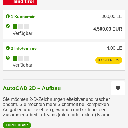
u
d
z
i
e
300,00
LE
1 Kurstermin
e
i
Kursverfügbarkeit:
Weitere Informationen zum Anmeldestatus "Verfügbar"
C
4.500,00
EUR
g
Verfügbar
o
e
o
n
k
4,00
LE
2 Infotermine
.
i
U
Kursverfügbarkeit:
Weitere Informationen zum Anmeldestatus "Verfügbar"
KOSTENLOS
e
m
Verfügbar
s
I
e
h
r
n
AutoCAD 2D – Aufbau
Kur
h
e
o
n
Sie möchten 2-D-Zeichnungen effektiver und rascher
b
ändern. Sie möchten mehr Sicherheit bei komplexen
d
e
Aufgaben und Befehlen gewinnen und sich bei der
a
Zusammenarbeit in Teams (intern oder extern) Klarhe...
n
r
e
ü
FÖRDERBAR