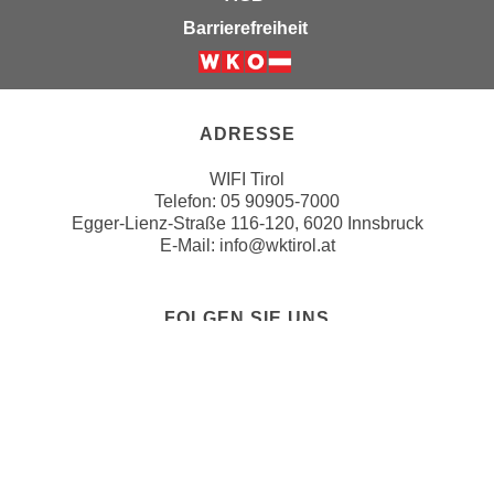
a
h
Barrierefreiheit
t
m
e
e
Weiter zur Website der Wirts
n
O
a
n
ADRESSE
u
l
c
WIFI Tirol
i
Telefon:
05 90905-7000
h
n
Egger-Lienz-Straße 116-120, 6020 Innsbruck
a
e
E-Mail:
info@wktirol.at
n
-
U
J
n
o
FOLGEN SIE UNS
t
u
e
r
r
n
n
e
e
y
h
ZAHLUNGSMÖGLICHKEITEN
z
m