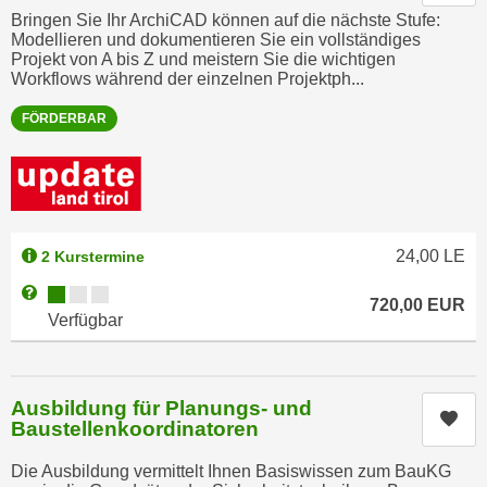
h
e
Bringen Sie Ihr ArchiCAD können auf die nächste Stufe:
u
Modellieren und dokumentieren Sie ein vollständiges
r
t
Projekt von A bis Z und meistern Sie die wichtigen
e
Workflows während der einzelnen Projektph...
z
n
a
“
FÖRDERBAR
b
k
k
l
o
i
m
c
m
k
24,00
LE
2 Kurstermine
e
e
Kursverfügbarkeit:
Weitere Informationen zum Anmeldestatus "Verfügbar"
n
n
720,00
EUR
z
Verfügbar
,
w
v
i
e
s
Ausbildung für Planungs- und
r
Kur
c
Baustellenkoordinatoren
w
h
e
Die Ausbildung vermittelt Ihnen Basiswissen zum BauKG
e
n