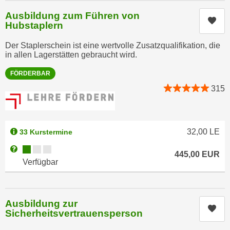
k
z
Ausbildung zum Führen von
i
w
Kur
Hubstaplern
e
e
-
c
Der Staplerschein ist eine wertvolle Zusatzqualifikation, die
S
in allen Lagerstätten gebraucht wird.
k
e
e
FÖRDERBAR
t
n
315
z
u
u
n
n
d
g
u
32,00
LE
33 Kurstermine
z
m
Kursverfügbarkeit:
Weitere Informationen zum Anmeldestatus "Verfügbar"
u
445,00
EUR
f
Verfügbar
s
ü
t
r
i
S
m
Ausbildung zur
i
Kur
Sicherheitsvertrauensperson
m
e
e
r