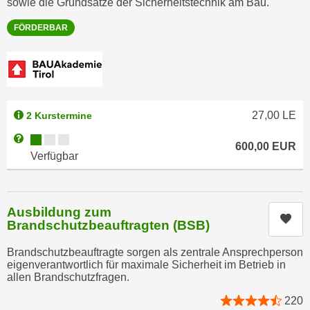
sowie die Grundsätze der Sicherheitstechnik am Bau.
n
d
E
FÖRDERBAR
e
U
n
-
w
U
i
S
r
A
z
27,00
LE
2 Kurstermine
u
i
Kursverfügbarkeit:
Weitere Informationen zum Anmeldestatus "Verfügbar"
n
600,00
EUR
e
Verfügbar
t
l
e
o
r
r
w
Ausbildung zum
i
Kur
Brandschutzbeauftragten (BSB)
o
e
r
n
Brandschutzbeauftragte sorgen als zentrale Ansprechperson
f
t
eigenverantwortlich für maximale Sicherheit im Betrieb in
e
allen Brandschutzfragen.
i
n
e
220
h