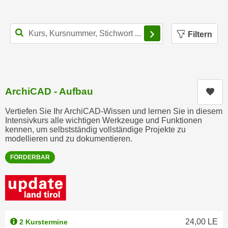
e
e
n
n
Filterbereich schl
e
Filtern
o
i
t
n
w
s
e
e
n
ArchiCAD - Aufbau
Kur
t
d
z
i
Vertiefen Sie Ihr ArchiCAD-Wissen und lernen Sie in diesem
e
Intensivkurs alle wichtigen Werkzeuge und Funktionen
g
kennen, um selbstständig vollständige Projekte zu
n
s
modellieren und zu dokumentieren.
,
i
w
FÖRDERBAR
n
e
d
l
.
c
W
h
e
e
n
24,00
LE
2 Kurstermine
s