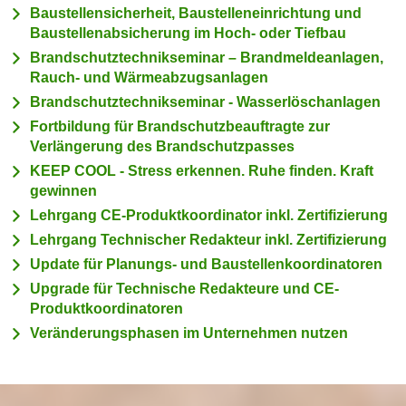
n
Baustellensicherheit, Baustelleneinrichtung und
h
u
Baustellenabsicherung im Hoch- oder Tiefbau
C
r
Brandschutztechnikseminar – Brandmeldeanlagen,
o
C
Rauch- und Wärmeabzugsanlagen
o
o
Brandschutztechnikseminar - Wasserlöschanlagen
k
o
Fortbildung für Brandschutzbeauftragte zur
i
k
Verlängerung des Brandschutzpasses
e
i
KEEP COOL - Stress erkennen. Ruhe finden. Kraft
s
e
gewinnen
v
s
Lehrgang CE-Produktkoordinator inkl. Zertifizierung
o
,
n
Lehrgang Technischer Redakteur inkl. Zertifizierung
d
U
Update für Planungs- und Baustellenkoordinatoren
i
S
Upgrade für Technische Redakteure und CE-
e
-
Produktkoordinatoren
f
a
ü
Veränderungsphasen im Unternehmen nutzen
m
r
e
d
r
i