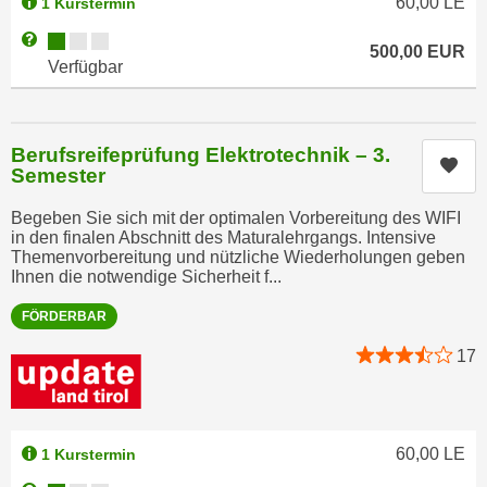
60,00
LE
1 Kurstermin
u
e
b
Kursverfügbarkeit:
Weitere Informationen zum Anmeldestatus "Verfügbar"
n
500,00
EUR
i
Verfügbar
i
e
n
t
d
e
Berufsreifeprüfung Elektrotechnik – 3.
e
n
Kur
Semester
n
,
U
w
Begeben Sie sich mit der optimalen Vorbereitung des WIFI
S
in den finalen Abschnitt des Maturalehrgangs. Intensive
e
Themenvorbereitung und nützliche Wiederholungen geben
A
r
Ihnen die notwendige Sicherheit f...
,
d
b
FÖRDERBAR
e
e
n
17
i
w
w
e
e
i
l
t
60,00
LE
1 Kurstermin
c
e