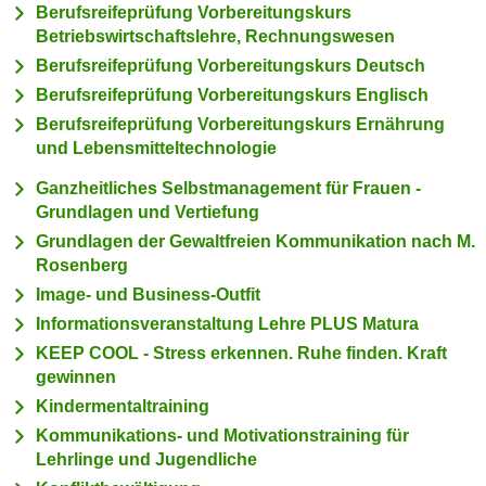
n
Berufsreifeprüfung Vorbereitungskurs
h
u
Betriebswirtschaftslehre, Rechnungswesen
C
r
Berufsreifeprüfung Vorbereitungskurs Deutsch
o
C
Berufsreifeprüfung Vorbereitungskurs Englisch
o
o
Berufsreifeprüfung Vorbereitungskurs Ernährung
k
o
und Lebensmitteltechnologie
i
k
e
Ganzheitliches Selbstmanagement für Frauen -
i
s
Grundlagen und Vertiefung
e
v
Grundlagen der Gewaltfreien Kommunikation nach M.
s
o
Rosenberg
,
n
d
Image- und Business-Outfit
U
i
Informationsveranstaltung Lehre PLUS Matura
S
e
KEEP COOL - Stress erkennen. Ruhe finden. Kraft
-
f
gewinnen
a
ü
Kindermentaltraining
m
r
Kommunikations- und Motivationstraining für
e
d
Lehrlinge und Jugendliche
r
i