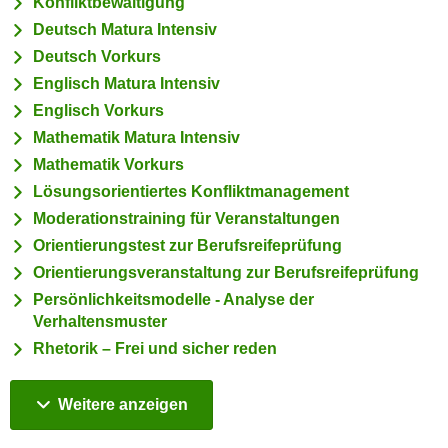
Konfliktbewältigung
i
e
Deutsch Matura Intensiv
k
F
a
Deutsch Vorkurs
u
n
Englisch Matura Intensiv
n
i
Englisch Vorkurs
k
s
t
Mathematik Matura Intensiv
c
i
Mathematik Vorkurs
h
o
Lösungsorientiertes Konfliktmanagement
e
n
Moderationstraining für Veranstaltungen
n
d
Orientierungstest zur Berufsreifeprüfung
U
e
n
Orientierungsveranstaltung zur Berufsreifeprüfung
r
t
Persönlichkeitsmodelle - Analyse der
W
e
Verhaltensmuster
e
r
Rhetorik – Frei und sicher reden
b
n
s
e
e
Kurse
Weitere
anzeigen
h
i
m
t