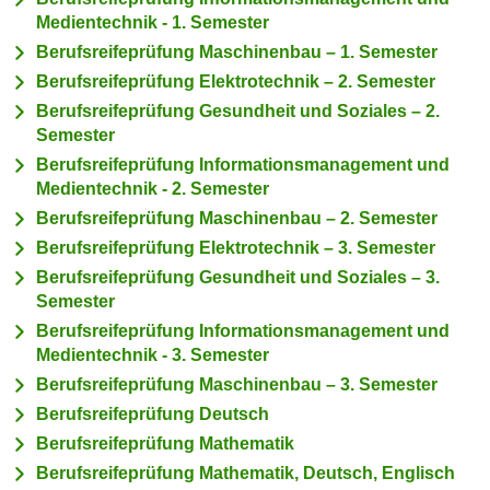
c
Medientechnik - 1. Semester
i
h
m
Berufsreifeprüfung Maschinenbau – 1. Semester
t
m
Berufsreifeprüfung Elektrotechnik – 2. Semester
e
u
Berufsreifeprüfung Gesundheit und Soziales – 2.
n
n
Semester
S
g
Berufsreifeprüfung Informationsmanagement und
i
v
Medientechnik - 2. Semester
e
e
Berufsreifeprüfung Maschinenbau – 2. Semester
,
r
Berufsreifeprüfung Elektrotechnik – 3. Semester
d
w
Berufsreifeprüfung Gesundheit und Soziales – 3.
a
e
Semester
s
n
Berufsreifeprüfung Informationsmanagement und
s
d
Medientechnik - 3. Semester
w
e
i
Berufsreifeprüfung Maschinenbau – 3. Semester
n
r
Berufsreifeprüfung Deutsch
w
a
Berufsreifeprüfung Mathematik
i
u
r
Berufsreifeprüfung Mathematik, Deutsch, Englisch
c