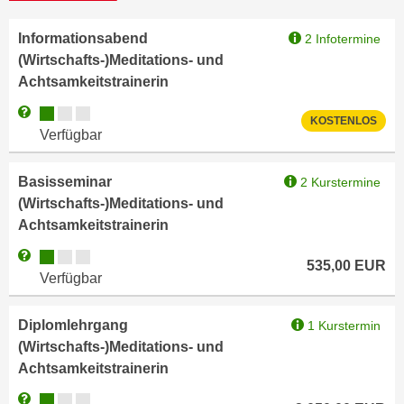
h
e
u
r
Informationsabend
2 Infotermine
t
e
(Wirtschafts-)Meditations- und
z
n
Achtsamkeitstrainerin
a
“
Kursverfügbarkeit:
Weitere Informationen zum Anmeldestatus "Verfügbar"
b
k
KOSTENLOS
Verfügbar
k
l
o
i
m
Basisseminar
2 Kurstermine
c
m
(Wirtschafts-)Meditations- und
k
e
Achtsamkeitstrainerin
e
n
n
Kursverfügbarkeit:
Weitere Informationen zum Anmeldestatus "Verfügbar"
535,00
EUR
z
,
Verfügbar
w
v
i
e
Diplomlehrgang
1 Kurstermin
s
r
(Wirtschafts-)Meditations- und
c
w
Achtsamkeitstrainerin
h
e
e
Kursverfügbarkeit:
Weitere Informationen zum Anmeldestatus "Verfügbar"
n