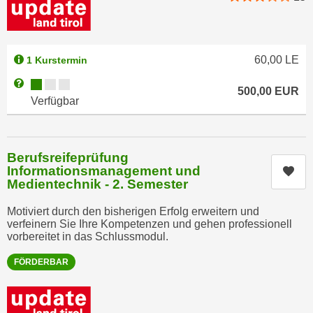
n
b
p
e
e
r
r
60,00
LE
1 Kurstermin
h
s
i
Kursverfügbarkeit:
Weitere Informationen zum Anmeldestatus "Verfügbar"
o
500,00
EUR
n
Verfügbar
n
a
e
u
n
s
b
Berufsreifeprüfung
e
Informationsmanagement und
Kur
e
i
Medientechnik - 2. Semester
z
n
o
Motiviert durch den bisherigen Erfolg erweitern und
e
g
verfeinern Sie Ihre Kompetenzen und gehen professionell
a
vorbereitet in das Schlussmodul.
e
n
n
g
FÖRDERBAR
e
e
n
n
D
e