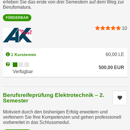
erleben Sie das erste von drei Semestern auf dem Weg zur
n
e
Berufsmatura.
,
l
FÖRDERBAR
g
e
e
v
10
l
a
a
n
n
t
g
60,00
LE
1 Kurstermin
e
e
I
Kursverfügbarkeit:
Weitere Informationen zum Anmeldestatus "Verfügbar"
n
500,00
EUR
n
Verfügbar
I
h
h
a
r
l
Berufsreifeprüfung Elektrotechnik – 2.
e
t
Kur
Semester
d
e
u
a
Motiviert durch den bisherigen Erfolg erweitern und
r
verfeinern Sie Ihre Kompetenzen und gehen professionell
n
vorbereitet in das Schlussmodul.
c
z
h