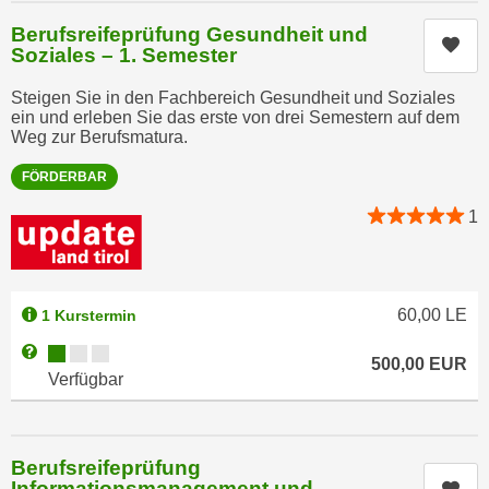
r
a
Berufsreifeprüfung Gesundheit und
t
Kur
b
Soziales – 1. Semester
e
e
C
Steigen Sie in den Fachbereich Gesundheit und Soziales
n
o
ein und erleben Sie das erste von drei Semestern auf dem
.
Weg zur Berufsmatura.
o
W
k
FÖRDERBAR
e
i
n
1
e
n
s
S
z
i
u
e
60,00
LE
1 Kurstermin
A
d
n
Kursverfügbarkeit:
Weitere Informationen zum Anmeldestatus "Verfügbar"
500,00
EUR
e
a
Verfügbar
r
l
C
y
o
s
Berufsreifeprüfung
o
e
Informationsmanagement und
Kur