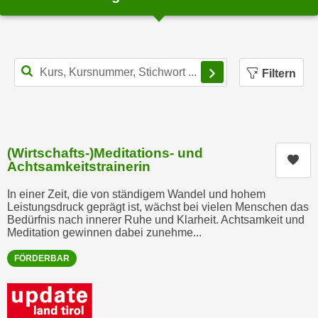
n
i
S
c
i
h
e
Filterbereich schl
n
a
Filtern
i
u
c
f
h
„
t
A
(Wirtschafts-)Meditations- und
d
l
Kur
Achtsamkeitstrainerin
e
l
m
e
In einer Zeit, die von ständigem Wandel und hohem
D
Leistungsdruck geprägt ist, wächst bei vielen Menschen das
a
Bedürfnis nach innerer Ruhe und Klarheit. Achtsamkeit und
a
k
Meditation gewinnen dabei zunehme...
t
z
e
FÖRDERBAR
e
n
p
s
t
c
i