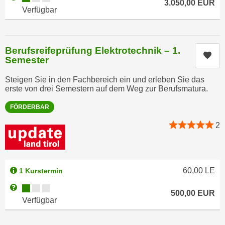
3.050,00
EUR
n
Verfügbar
d
E
e
U
n
-
w
Berufsreifeprüfung Elektrotechnik – 1.
Kur
U
Semester
i
S
r
Steigen Sie in den Fachbereich ein und erleben Sie das
A
z
erste von drei Semestern auf dem Weg zur Berufsmatura.
u
i
n
FÖRDERBAR
e
t
l
2
e
o
r
r
w
i
o
e
60,00
LE
1 Kurstermin
r
n
Kursverfügbarkeit:
Weitere Informationen zum Anmeldestatus "Verfügbar"
f
t
500,00
EUR
Verfügbar
e
i
n
e
h