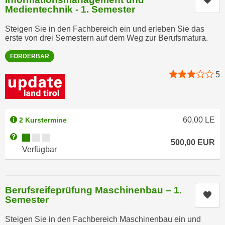
k
z
Medientechnik - 1. Semester
i
w
e
Steigen Sie in den Fachbereich ein und erleben Sie das
e
erste von drei Semestern auf dem Weg zur Berufsmatura.
-
c
S
k
FÖRDERBAR
e
e
5
t
n
z
u
u
n
n
d
60,00
LE
2 Kurstermine
g
u
z
Kursverfügbarkeit:
Weitere Informationen zum Anmeldestatus "Verfügbar"
m
500,00
EUR
u
Verfügbar
f
s
ü
t
r
i
S
Berufsreifeprüfung Maschinenbau – 1.
Kur
m
Semester
i
m
e
Steigen Sie in den Fachbereich Maschinenbau ein und
e
r