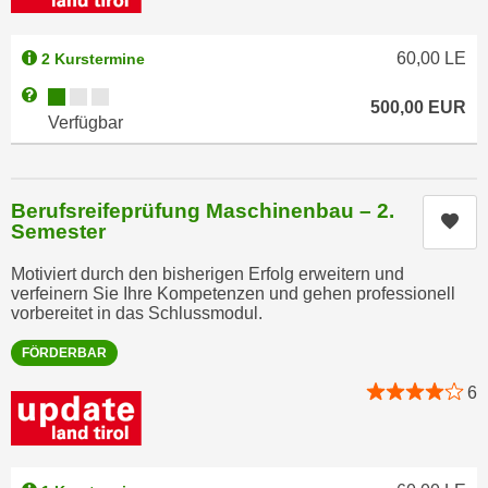
a
h
t
m
60,00
LE
2 Kurstermine
e
e
Kursverfügbarkeit:
n
Weitere Informationen zum Anmeldestatus "Verfügbar"
O
500,00
EUR
a
Verfügbar
n
u
l
c
i
h
n
Berufsreifeprüfung Maschinenbau – 2.
Kur
a
Semester
e
n
-
Motiviert durch den bisherigen Erfolg erweitern und
U
J
verfeinern Sie Ihre Kompetenzen und gehen professionell
n
o
vorbereitet in das Schlussmodul.
t
u
FÖRDERBAR
e
r
r
n
6
n
e
e
y
h
z
m