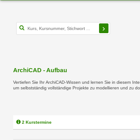
r
i
i
e
k
F
a
u
Filterbereich s
n
n
i
k
s
t
c
i
h
o
e
ArchiCAD - Aufbau
n
n
d
Vertiefen Sie Ihr ArchiCAD-Wissen und lernen Sie in diesem In
U
e
um selbstständig vollständige Projekte zu modellieren und zu d
n
r
t
W
e
e
r
b
n
2 Kurstermine
s
e
e
h
i