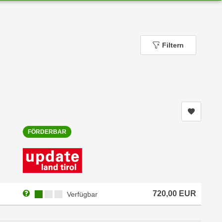
Filtern
Kurs me
FÖRDERBAR
Weitere Informationen zum Anmeldestatus "Verfügbar"
Kursverfügbarkeit:
720,00
EUR
Verfügbar