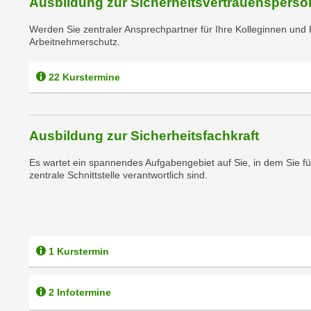
Ausbildung zur Sicherheitsvertrauensperso
e
n
n
Werden Sie zentraler Ansprechpartner für Ihre Kolleginnen und 
d
E
Arbeitnehmerschutz.
e
U
n
-
22 Kurstermine
w
U
i
S
r
A
z
Ausbildung zur Sicherheitsfachkraft
u
i
n
Es wartet ein spannendes Aufgabengebiet auf Sie, in dem Sie f
e
t
zentrale Schnittstelle verantwortlich sind.
l
e
o
r
r
w
i
o
e
1 Kurstermin
r
n
f
t
e
2 Infotermine
i
n