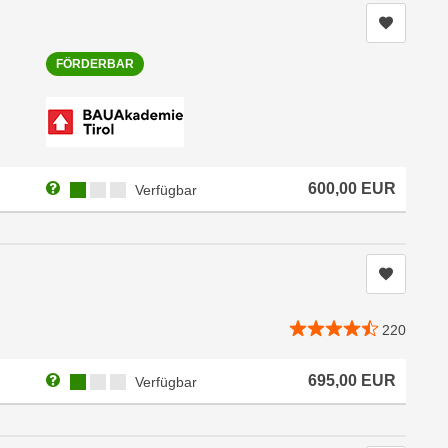
Kurs me
FÖRDERBAR
Weitere Informationen zum Anmeldestatus "Verfügbar"
Kursverfügbarkeit:
600,00
EUR
Verfügbar
Kurs me
220
Weitere Informationen zum Anmeldestatus "Verfügbar"
Kursverfügbarkeit:
695,00
EUR
Verfügbar