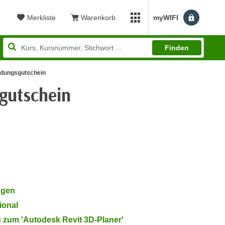
Merkliste
Warenkorb
myWIFI
Benutzerm
myWIFI Apps öffnen
Finden
ldungsgutschein
gutschein
ewertung: 4,90
agen
ional
g zum 'Autodesk Revit 3D-Planer'