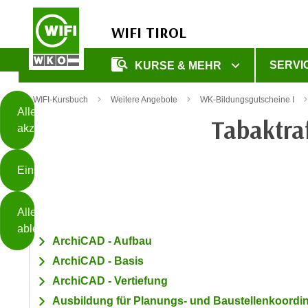
WIFI TIROL
Diese
SERVI
KURSE & MEHR
Seite
Zum Inhalt springen
Zur Fußzeile springen
verwendet
WIFI-Kursbuch
Weitere Angebote
WK-Bildungsgutscheine I
Cookies
Alle
Tabaktra
akzeptieren
O
h
Einstellungen
n
e
B
I
Alle
i
h
ablehnen
t
r
ArchiCAD - Aufbau
t
e
ArchiCAD - Basis
Weiterlesen
e
Z
ArchiCAD - Vertiefung
b
u
e
Ausbildung für Planungs- und Baustellenkoordi
s