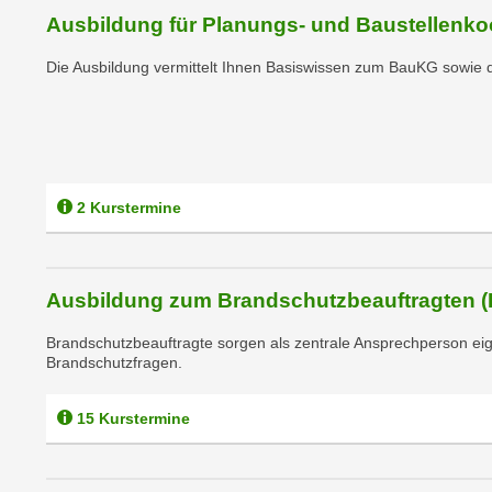
n
s
Ausbildung für Planungs- und Baustellenko
n
i
S
Die Ausbildung vermittelt Ihnen Basiswissen zum BauKG sowie 
c
i
h
e
n
a
i
u
c
f
h
2 Kurstermine
„
t
A
d
l
e
l
Ausbildung zum Brandschutzbeauftragten 
m
e
D
Brandschutzbeauftragte sorgen als zentrale Ansprechperson eige
a
Brandschutzfragen.
a
k
t
z
e
15 Kurstermine
e
n
p
s
t