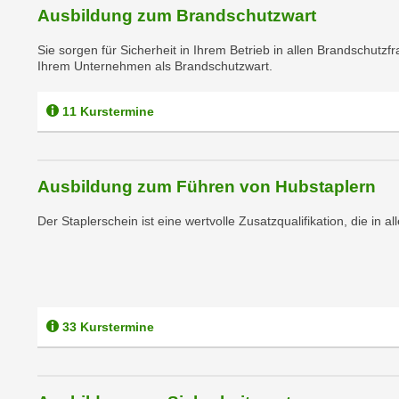
c
i
Ausbildung zum Brandschutzwart
h
e
u
Sie sorgen für Sicherheit in Ihrem Betrieb in allen Brandschut
r
Ihrem Unternehmen als Brandschutzwart.
t
e
z
n
a
11 Kurstermine
“
b
k
k
l
o
i
Ausbildung zum Führen von Hubstaplern
m
c
m
Der Staplerschein ist eine wertvolle Zusatzqualifikation, die in a
k
e
e
n
n
z
,
w
v
i
33 Kurstermine
e
s
r
c
w
h
e