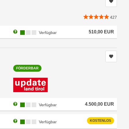
Kurs me
427
Weitere Informationen zum Anmeldestatus "Verfügbar"
Kursverfügbarkeit:
510,00
EUR
Verfügbar
Kurs me
FÖRDERBAR
Weitere Informationen zum Anmeldestatus "Verfügbar"
Kursverfügbarkeit:
4.500,00
EUR
Verfügbar
Weitere Informationen zum Anmeldestatus "Verfügbar"
Kursverfügbarkeit:
KOSTENLOS
Verfügbar