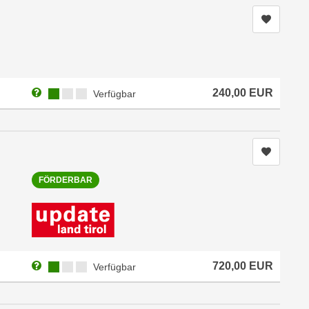
Kurs me
Weitere Informationen zum Anmeldestatus "Verfügbar"
Kursverfügbarkeit:
240,00
EUR
Verfügbar
Kurs me
FÖRDERBAR
Weitere Informationen zum Anmeldestatus "Verfügbar"
Kursverfügbarkeit:
720,00
EUR
Verfügbar