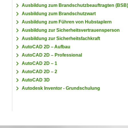
a
- nur für sichtbaren Text
Ausbildung zum Brandschutzbeauftragten (BSB
t
c
i
Ausbildung zum Brandschutzwart
h
m
Ausbildung zum Führen von Hubstaplern
t
m
Ausbildung zur Sicherheitsvertrauensperson
e
u
n
Ausbildung zur Sicherheitsfachkraft
n
S
g
AutoCAD 2D – Aufbau
i
v
AutoCAD 2D – Professional
e
e
AutoCAD 2D – 1
,
r
AutoCAD 2D – 2
d
w
a
AutoCAD 3D
e
s
n
Autodesk Inventor - Grundschulung
s
d
w
e
i
n
r
w
a
i
u