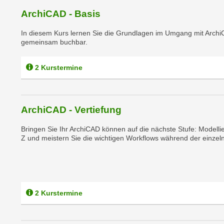
m
t
ArchiCAD - Basis
e
e
n
In diesem Kurs lernen Sie die Grundlagen im Umgang mit Archi
n
e
gemeinsam buchbar.
o
i
t
n
2 Kurstermine
w
s
e
e
n
t
d
ArchiCAD - Vertiefung
z
i
e
Bringen Sie Ihr ArchiCAD können auf die nächste Stufe: Modellie
g
n
Z und meistern Sie die wichtigen Workflows während der einzeln
s
,
i
w
n
e
d
l
.
2 Kurstermine
c
W
h
e
e