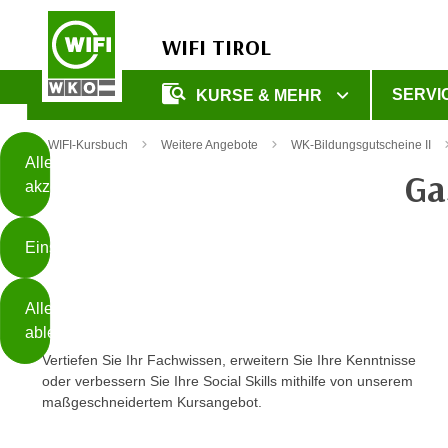
WIFI TIROL
Diese
SERVI
KURSE & MEHR
Seite
Zum Inhalt springen
Zur Fußzeile springen
verwendet
WIFI-Kursbuch
Weitere Angebote
WK-Bildungsgutscheine II
Cookies
Alle
Ga
akzeptieren
O
h
Einstellungen
n
e
B
I
Alle
i
h
ablehnen
t
r
Vertiefen Sie Ihr Fachwissen, erweitern Sie Ihre Kenntnisse
t
e
oder verbessern Sie Ihre Social Skills mithilfe von unserem
Weiterlesen
e
Z
maßgeschneidertem Kursangebot.
b
u
e
s