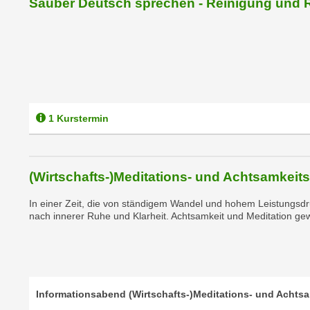
Sauber Deutsch sprechen - Reinigung und 
e
n
n
d
E
e
U
n
-
w
U
i
S
r
1 Kurstermin
A
z
u
i
n
e
t
(Wirtschafts-)Meditations- und Achtsamkeits
l
e
o
In einer Zeit, die von ständigem Wandel und hohem Leistungsdr
r
r
nach innerer Ruhe und Klarheit. Achtsamkeit und Meditation ge
w
i
o
e
r
n
f
t
e
Informationsabend (Wirtschafts-)Meditations- und Achtsa
i
n