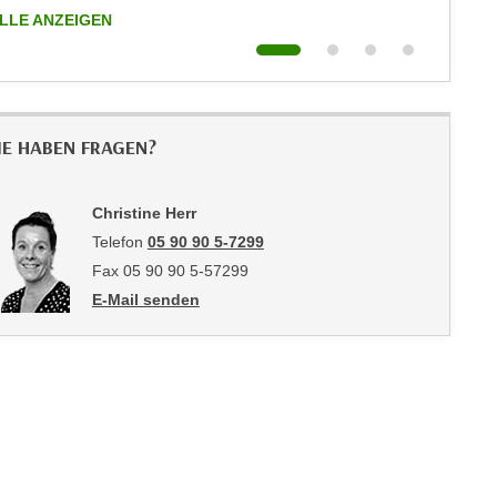
LLE ANZEIGEN
ALLE AN
IE HABEN FRAGEN?
Christine Herr
Telefon
05 90 90 5-7299
Fax 05 90 90 5-57299
E-Mail senden
an Christine Herr: mailto:christine.herr@wktirol.at; c