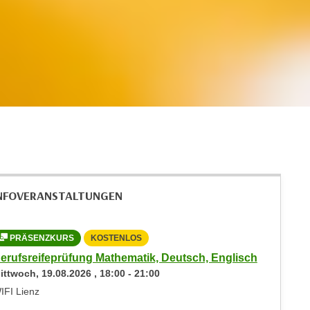
NFOVERANSTALTUNGEN
PRÄSENZKURS
KOSTENLOS
LIVE 
erufsreifeprüfung Mathematik, Deutsch, Englisch
Ausbild
ittwoch,
19.08.2026
,
18:00
-
21:00
Donners
IFI Lienz
Online