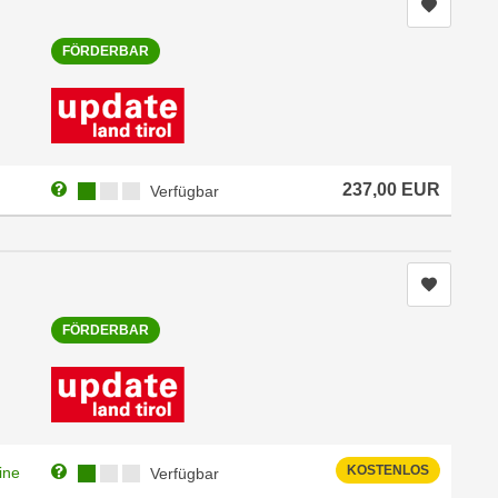
Kurs me
FÖRDERBAR
Weitere Informationen zum Anmeldestatus "Verfügbar"
Kursverfügbarkeit:
237,00
EUR
Verfügbar
Kurs me
FÖRDERBAR
Weitere Informationen zum Anmeldestatus "Verfügbar"
Kursverfügbarkeit:
KOSTENLOS
ine
Verfügbar