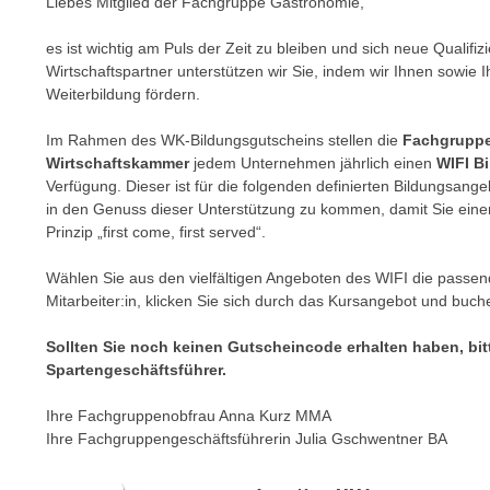
r
Liebes Mitglied der Fachgruppe Gastronomie,
i
i
e
es ist wichtig am Puls der Zeit zu bleiben und sich neue Qualif
k
F
Wirtschaftspartner unterstützen wir Sie, indem wir Ihnen sowie I
a
u
Weiterbildung fördern.
n
n
i
Im Rahmen des WK-Bildungsgutscheins stellen die
Fachgruppe
k
s
Wirtschaftskammer
jedem Unternehmen jährlich einen
WIFI B
t
c
Verfügung. Dieser ist für die folgenden definierten Bildungsangeb
i
in den Genuss dieser Unterstützung zu kommen, damit Sie einen 
h
o
Prinzip „first come, first served“.
e
n
n
d
Wählen Sie aus den vielfältigen Angeboten des WIFI die passend
U
e
Mitarbeiter:in, klicken Sie sich durch das Kursangebot und buch
n
r
t
Sollten Sie noch keinen Gutscheincode erhalten haben, bit
W
e
Spartengeschäftsführer.
e
r
b
Ihre Fachgruppenobfrau Anna Kurz MMA
n
s
Ihre Fachgruppengeschäftsführerin Julia Gschwentner BA
e
e
h
i