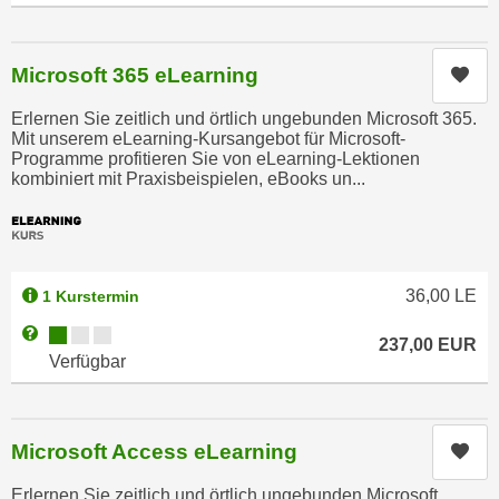
n
e
,
l
g
Microsoft 365 eLearning
Kur
e
e
v
Erlernen Sie zeitlich und örtlich ungebunden Microsoft 365.
l
a
Mit unserem eLearning-Kursangebot für Microsoft-
a
Programme profitieren Sie von eLearning-Lektionen
n
n
kombiniert mit Praxisbeispielen, eBooks un...
t
g
e
e
I
n
n
I
h
36,00
LE
1 Kurstermin
h
a
Kursverfügbarkeit:
Weitere Informationen zum Anmeldestatus "Verfügbar"
r
237,00
EUR
l
Verfügbar
e
t
d
e
u
a
r
Microsoft Access eLearning
Kur
n
c
z
Erlernen Sie zeitlich und örtlich ungebunden Microsoft
h