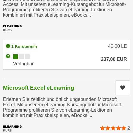
u
Access. Mit unserem eLearning-Kursangebot für Microsoft-
d
z
Programme profitieren Sie von eLearning-Lektionen
i
kombiniert mit Praxisbeispielen, eBooks...
e
e
i
C
g
o
e
o
n
40,00
LE
1 Kurstermin
k
.
Kursverfügbarkeit:
Weitere Informationen zum Anmeldestatus "Verfügbar"
i
U
237,00
EUR
Verfügbar
e
m
s
I
e
h
r
Microsoft Excel eLearning
n
Kur
h
e
Erlernen Sie zeitlich und örtlich ungebunden Microsoft
o
n
Excel. Mit unserem eLearning-Kursangebot für Microsoft-
b
d
Programme profitieren Sie von eLearning-Lektionen
e
kombiniert mit Praxisbeispielen, eBooks ...
a
n
r
e
2
ü