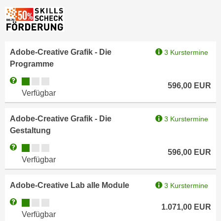
k
z
i
w
e
e
-
c
S
Adobe-Creative Grafik - Die
3 Kurstermine
k
e
Programme
e
t
n
Kursverfügbarkeit:
Weitere Informationen zum Anmeldestatus "Verfügbar"
596,00
EUR
z
u
Verfügbar
u
n
n
d
Adobe-Creative Grafik - Die
3 Kurstermine
g
u
Gestaltung
z
m
u
Kursverfügbarkeit:
Weitere Informationen zum Anmeldestatus "Verfügbar"
f
596,00
EUR
s
Verfügbar
ü
t
r
i
S
Adobe-Creative Lab alle Module
3 Kurstermine
m
i
Kursverfügbarkeit:
Weitere Informationen zum Anmeldestatus "Verfügbar"
m
1.071,00
EUR
e
Verfügbar
e
r