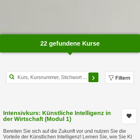
i
e
k
F
a
u
n
n
i
k
s
t
22 gefundene Kurse
c
i
h
o
e
n
n
d
Filterbereich schl
U
Filtern
e
n
r
t
W
e
e
r
b
Intensivkurs: Künstliche Intelligenz in
n
Kur
s
der Wirtschaft (Modul 1)
e
e
h
Bereiten Sie sich auf die Zukunft vor und nutzen Sie die
i
Vorteile der Künstlichen Intelligenz! Lernen Sie, wie Sie KI
m
t