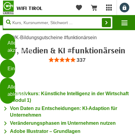
WIFI TIROL
Benu
myWIFI Apps ö
Merkliste
Warenkorb
Diese
Mo
Seite
Zum Inhalt springen
Zur Fußzeile springen
verwendet
WK-Bildungsgutscheine #funktionärsein
Cookies
Alle
IT, Medien & KI #funktionärsein
akzeptieren
O
Bewertung: Anzahl 337, Durchschnittlic
337
h
Einstellungen
n
e
B
I
Alle
i
h
Intensivkurs: Künstliche Intelligenz in der Wirtschaft
ablehnen
t
r
(Modul 1)
t
e
Von Daten zu Entscheidungen: KI-Adaption für
Weiterlesen
e
Z
Unternehmen
b
u
Veränderungsphasen im Unternehmen nutzen
e
s
Adobe Illustrator – Grundlagen
a
- nur für sichtbaren Text
t