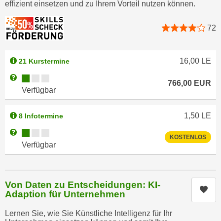
effizient einsetzen und zu Ihrem Vorteil nutzen können.
e
e
n
n
72
e
o
i
t
n
w
16,00
LE
21 Kurstermine
s
e
Kursverfügbarkeit:
Weitere Informationen zum Anmeldestatus "Verfügbar"
e
n
766,00
EUR
Verfügbar
t
d
z
i
e
1,50
LE
8 Infotermine
g
n
s
Kursverfügbarkeit:
Weitere Informationen zum Anmeldestatus "Verfügbar"
,
KOSTENLOS
i
Verfügbar
w
n
e
d
l
.
Von Daten zu Entscheidungen: KI-
c
W
Kur
Adaption für Unternehmen
h
e
e
n
Lernen Sie, wie Sie Künstliche Intelligenz für Ihr
s