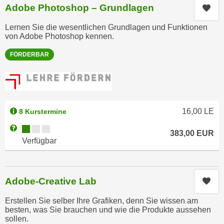
r
Adobe Photoshop – Grundlagen
Kur
a
t
b
Lernen Sie die wesentlichen Grundlagen und Funktionen
e
e
von Adobe Photoshop kennen.
C
n
o
FÖRDERBAR
.
o
W
k
e
i
n
e
n
16,00
LE
s
8 Kurstermine
S
z
Kursverfügbarkeit:
Weitere Informationen zum Anmeldestatus "Verfügbar"
i
383,00
EUR
u
Verfügbar
e
A
d
n
e
a
r
Adobe-Creative Lab
Kur
l
C
y
Erstellen Sie selber Ihre Grafiken, denn Sie wissen am
o
s
besten, was Sie brauchen und wie die Produkte aussehen
o
sollen.
e