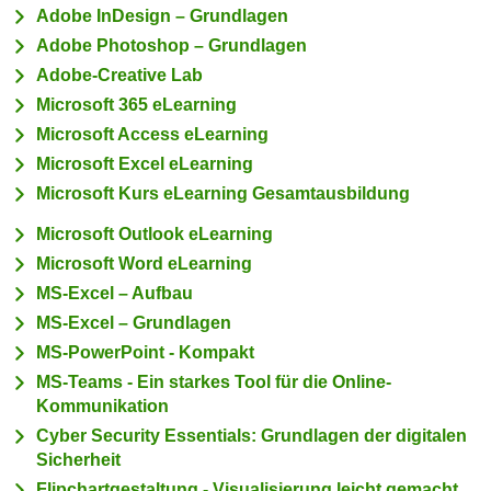
Adobe InDesign – Grundlagen
c
i
h
Adobe Photoshop – Grundlagen
m
t
Adobe-Creative Lab
m
e
u
Microsoft 365 eLearning
n
n
Microsoft Access eLearning
S
g
Microsoft Excel eLearning
i
v
Microsoft Kurs eLearning Gesamtausbildung
e
e
,
Microsoft Outlook eLearning
r
d
w
Microsoft Word eLearning
a
e
MS-Excel – Aufbau
s
n
MS-Excel – Grundlagen
s
d
MS-PowerPoint - Kompakt
w
e
MS-Teams - Ein starkes Tool für die Online-
i
n
Kommunikation
r
w
Cyber Security Essentials: Grundlagen der digitalen
a
i
Sicherheit
u
r
Flipchartgestaltung - Visualisierung leicht gemacht
c