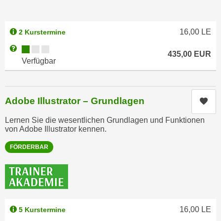
h
e
u
r
t
e
16,00
LE
2 Kurstermine
z
n
Kursverfügbarkeit:
Weitere Informationen zum Anmeldestatus "Verfügbar"
a
435,00
EUR
“
Verfügbar
b
k
k
l
o
i
m
Adobe Illustrator – Grundlagen
Kur
c
m
k
Lernen Sie die wesentlichen Grundlagen und Funktionen
e
e
von Adobe Illustrator kennen.
n
n
z
FÖRDERBAR
,
w
v
i
e
s
r
c
w
h
e
16,00
LE
5 Kurstermine
e
n