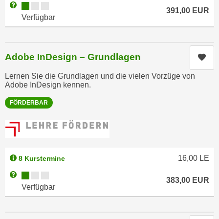
Kursverfügbarkeit:
Weitere Informationen zum Anmeldestatus "Verfügbar"
n
391,00
EUR
d
Verfügbar
E
e
U
n
-
w
U
Adobe InDesign – Grundlagen
Kur
i
S
r
Lernen Sie die Grundlagen und die vielen Vorzüge von
A
z
Adobe InDesign kennen.
u
i
n
FÖRDERBAR
e
t
l
e
o
r
r
w
i
16,00
LE
8 Kurstermine
o
e
r
Kursverfügbarkeit:
Weitere Informationen zum Anmeldestatus "Verfügbar"
n
383,00
EUR
f
Verfügbar
t
e
i
n
e
h