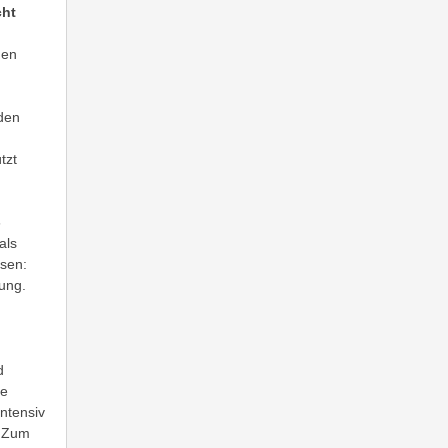
cht
nen
 den
tzt
-
als
ssen:
gung.
d
se
Intensiv
. Zum