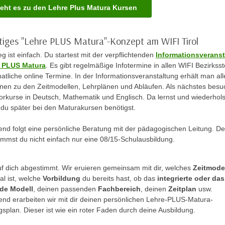
geht es zu den Lehre Plus Matura Kursen
rtiges "Lehre PLUS Matura"-Konzept am WIFI Tirol
eg ist einfach. Du startest mit der verpflichtenden
Informationsverans
e PLUS Matura
. Es gibt regelmäßige Infotermine in allen WIFI Bezirksst
tliche online Termine. In der Informationsveranstaltung erhält man all
onen zu den Zeitmodellen, Lehrplänen und Abläufen. Als nächstes besu
orkurse in Deutsch, Mathematik und Englisch. Da lernst und wiederhols
 du später bei den Maturakursen benötigst.
end folgt eine persönliche Beratung mit der pädagogischen Leitung. 
mmst du nicht einfach nur eine 08/15-Schulausbildung.
auf dich abgestimmt. Wir eruieren gemeinsam mit dir, welches
Zeitmode
al ist, welche
Vorbildung
du bereits hast, ob das
integrierte oder das
nde Modell
, deinen passenden
Fachbereich
, deinen
Zeitplan
usw.
end erarbeiten wir mit dir deinen persönlichen Lehre-PLUS-Matura-
splan. Dieser ist wie ein roter Faden durch deine Ausbildung.