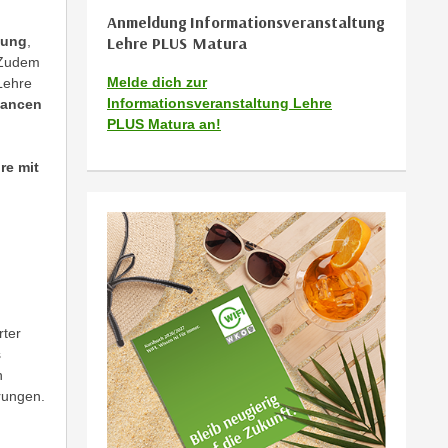
Anmeldung Informationsveranstaltung
dung
,
Lehre PLUS Matura
Zudem
Melde dich zur
ehre
Informationsveranstaltung Lehre
hancen
PLUS Matura an!
re mit
rter
s
n
rungen.