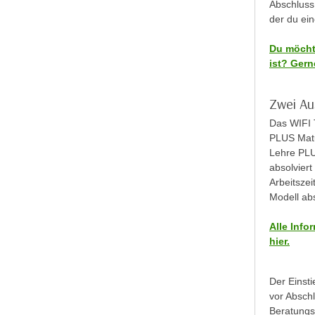
n
Abschluss
s
n
der du ein
i
S
c
Du möcht
i
ist? Gerne
h
e
n
a
i
Zwei Au
u
c
f
Das WIFI T
h
„
PLUS Matur
t
Lehre PLU
A
d
absolviert
l
e
Arbeitszei
l
Modell ab
m
e
D
a
Alle
Info
a
k
hier.
t
z
e
e
Der Einsti
n
p
vor Abschl
s
t
Beratungs