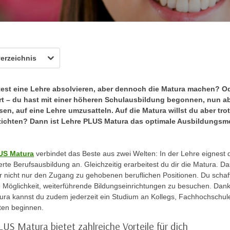
verzeichnis
est eine Lehre absolvieren, aber dennoch die Matura machen? Od
t – du hast mit einer höheren Schulausbildung begonnen, nun a
en, auf eine Lehre umzusatteln. Auf die Matura willst du aber tr
rzichten? Dann ist Lehre PLUS Matura das optimale Ausbildungsm
US Matura
verbindet das Beste aus zwei Welten: In der Lehre eignest d
erte Berufsausbildung an. Gleichzeitig erarbeitest du dir die Matura. Da
ir nicht nur den Zugang zu gehobenen beruflichen Positionen. Du schaff
 Möglichkeit, weiterführende Bildungseinrichtungen zu besuchen. Dan
ra kannst du zudem jederzeit ein Studium an Kollegs, Fachhochschul
äten beginnen.
LUS Matura bietet zahlreiche Vorteile für dich