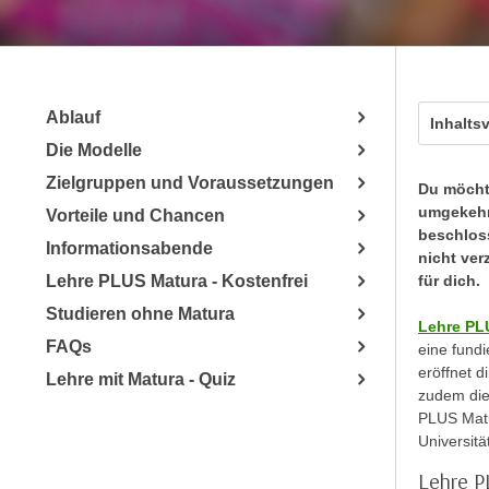
a
- nur für sichtbaren Text
t
c
i
h
m
t
m
e
Ablauf
Inhalts
u
n
Die Modelle
n
S
g
Zielgruppen und Voraussetzungen
Du möcht
i
v
umgekehr
Vorteile und Chancen
e
e
beschloss
,
Informationsabende
r
nicht ve
d
Lehre PLUS Matura - Kostenfrei
für dich.
w
a
e
Studieren ohne Matura
s
Lehre PL
n
FAQs
eine fundi
s
d
eröffnet d
w
Lehre mit Matura - Quiz
e
zudem die
i
n
PLUS Matu
r
w
Universit
a
i
Lehre P
u