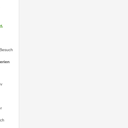
e
r.
 Besuch
erien
iv
er
och