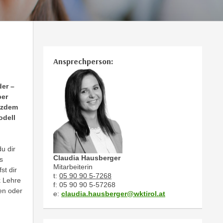
Ansprechperson:
er –
ber
otzdem
odell
u dir
Claudia Hausberger
s
Mitarbeiterin
st dir
t:
05 90 90 5-7268
k Lehre
f: 05 90 90 5-57268
en oder
e:
claudia.hausberger@wktirol.at