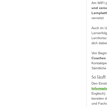
m
Am WIFI pr
t
und vers
e
e
Lernplatt
n
n
vernetzt.
e
o
i
t
Auch im U
n
Lernerfolg
w
s
Lernfortsc
e
e
dich dabei
n
t
d
Von Begin
z
i
Coaches
e
g
Kontaktper
n
s
Sämtliche 
,
i
So läuf
w
n
e
Den Einsti
d
Informat
l
.
Englisch)
c
W
bereiten d
h
e
und Fachco
e