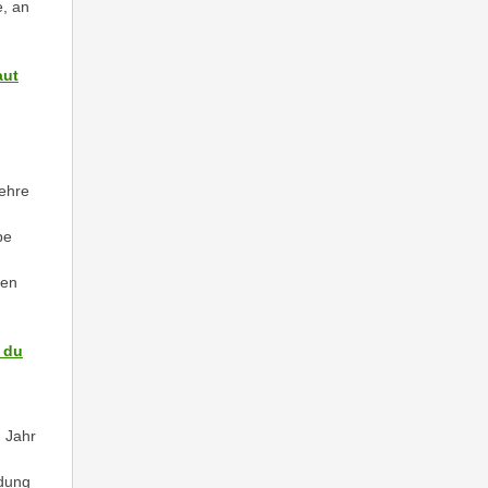
, an
aut
Lehre
be
den
 du
n Jahr
ldung