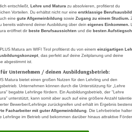
ich entschließt,
Lehre und Matura
zu absolvieren, profitierst du
ichen Vorteilen. Du erhältst nicht nur eine
erstklassige Berufsausbil
uch eine
gute Allgemeinbildung
sowie
Zugang zu einem Studium.
du bereits während deiner Ausbildung über dein
eigenes Einkommen.
L
ra eröffnet dir
beste Berufsaussichten
und die
besten Aufstiegsc
 PLUS Matura am WIFI Tirol profitierst du von einem
einzigartigen Leh
usbildungskonzept
, das perfekt auf deine Zeitplanung und deine
se abgestimmt ist.
e für Unternehmen / deinen Ausbildungsbetrieb:
S Matura bietet einen großen Nutzen für den Lehrling und den
gsbetrieb. Unternehmen können durch die Unterstützung für „Lehre
ra" begabte Lehrlinge fördern. Ein Ausbildungsbetrieb, der "Lehre
a" unterstützt, kann somit aber auch auf eine größere Anzahl talentie
ierter Bewerber/Lehrlinge zurückgreifen und erhält im Ergebnis besten
erte Facharbeiter mit guter Allgemeinbildung
. Die Lehrbetriebe halte
e Lehrlinge im Betrieb und bekommen darüber hinaus attraktive Förde