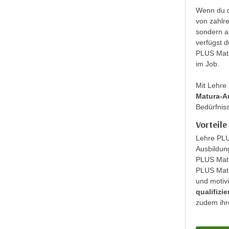
r
c
Wenn du d
n
von zahlre
h
u
sondern a
C
r
verfügst 
o
C
PLUS Matu
o
o
im Job.
k
o
i
Mit Lehre
k
e
Matura-A
i
Bedürfnis
s
e
v
Vorteil
s
o
,
Lehre PLU
n
d
Ausbildun
U
PLUS Matu
i
S
PLUS Matur
e
und motiv
-
f
qualifizi
a
ü
zudem ihr
m
r
e
d