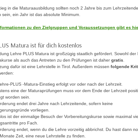
tieg in die Maturaausbildung sollten noch 2 Jahre bis zum Lehrzeitend
 sein, ein Jahr ist das absolute Minimum.
formationen zu den Zielgruppen und Voraussetzungen gibt es hie
LUS Matura ist für dich kostenlos
ldung Lehre PLUS Matura ist großzügig staatlich gefördert. Sowohl der
akurse als auch das Antreten zu den Prüfungen ist daher
gratis
.
zung dafür ist eine Lehrstelle in Tirol. Außerdem müssen
folgende Krit
werden:
ehre-PLUS -Matura-Einstieg erfolgt vor oder nach der Lehrzeit.
tens eine der Maturaprüfungen muss vor dem Ende der Lehrzeit posit
gt worden sein.
rderung endet drei Jahre nach Lehrzeitende, sofern keine
gerungsgründe vorliegen.
los ist der einmalige Besuch der Vorbereitungskurse sowie maximal vi
gsantritte pro Fach.
rderung endet, wenn du die Lehre vorzeitig abbrichst. Du hast dann n
Monate Zeit, eine neue Lehrstelle zu finden.