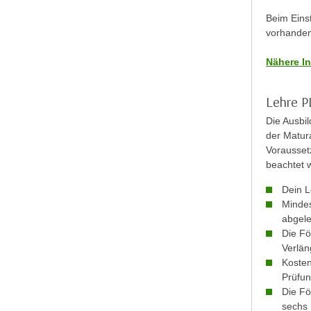
e
n
Beim Eins
n
d
vorhanden
E
e
U
Nähere In
n
-
w
U
i
Lehre P
S
r
Die Ausbi
A
z
der Matur
u
i
Vorausset
n
e
beachtet 
t
l
Dein L
e
o
Mindes
r
r
abgele
w
i
Die Fö
o
e
Verlän
r
n
Kosten
f
Prüfun
t
e
Die Fö
i
sechs 
n