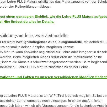
 von Lehre PLUS Matura erhältst du das Maturazeugnis von der Schule
e der vier Reifeprüfungen ablegst.
est einen genaueren Einblick, wie die Lehre PLUS Matura aufgeb
! Hier findest du alles im Details.
sbildungsmodelle, zwei Zeitmodelle
irol bietet
zwei grundlegende Ausbildungsmodelle
, mit denen du 
a optimal in deinen Zeitplan integrieren kannst:
S Matura kann entweder begleitend zur Lehre oder integriert in diesel
 werden. Beim integrierten Modell reduzieren die Maturakurse deine
t, indem die Kurse als Arbeitszeit angerechnet werden. Beim begleiten
solvierst du Lehre PLUS Matura zusätzlich zu deiner Lehre.
rmationen und Fakten zu unseren verschiedenen Modellen findest
eg zu Lehre PLUS Matura ist am WIFI Tirol jederzeit möglich. Selbst ei
uss deiner Lehre kannst du noch einsteigen. In einem ausführlichen
gespräch klären wir, ob alle Voraussetzungen für die kostenlose Ausbi