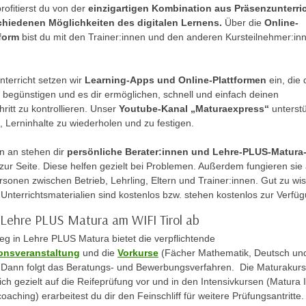
ofitierst du von der
einzigartigen Kombination aus Präsenzunterri
chiedenen Möglichkeiten des digitalen Lernens.
Über die
Online-
form
bist du mit den Trainer:innen und den anderen Kursteilnehmer:in
nterricht setzen wir
Learning-Apps und Online-Plattformen
ein, die
 begünstigen und es dir ermöglichen, schnell und einfach deinen
hritt zu kontrollieren. Unser
Youtube-Kanal „Maturaexpress“
unterstü
, Lerninhalte zu wiederholen und zu festigen.
n an stehen dir
persönliche Berater:innen und Lehre-PLUS-Matura
zur Seite. Diese helfen gezielt bei Problemen. Außerdem fungieren sie 
sonen zwischen Betrieb, Lehrling, Eltern und Trainer:innen. Gut zu wi
Unterrichtsmaterialien sind kostenlos bzw. stehen kostenlos zur Verfü
t Lehre PLUS Matura am WIFI Tirol ab
eg in Lehre PLUS Matura bietet die verpflichtende
ionsveranstaltung
und die
Vorkurse
(Fächer Mathematik, Deutsch un
. Dann folgt das Beratungs- und Bewerbungsverfahren. Die Maturakur
ich gezielt auf die Reifeprüfung vor und in den Intensivkursen (Matura 
aching) erarbeitest du dir den Feinschliff für weitere Prüfungsantritte