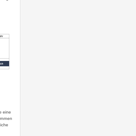
e eine
kommen
liche