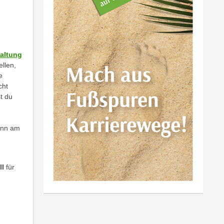
taltung
ellen,
e
cht
t du
Denn am
ll
für