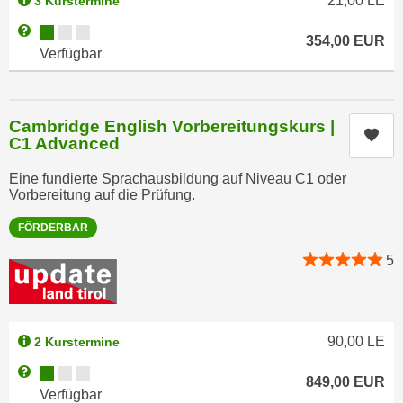
21,00
LE
3 Kurstermine
h
e
u
Kursverfügbarkeit:
Weitere Informationen zum Anmeldestatus "Verfügbar"
c
354,00
EUR
t
Verfügbar
h
z
n
r
i
e
s
Cambridge English Vorbereitungskurs |
Kur
c
C1 Advanced
c
h
h
Eine fundierte Sprachausbildung auf Niveau C1 oder
t
e
Vorbereitung auf die Prüfung.
l
D
i
FÖRDERBAR
a
c
t
5
h
e
e
n
n
.
R
E
90,00
LE
2 Kurstermine
e
i
Kursverfügbarkeit:
Weitere Informationen zum Anmeldestatus "Verfügbar"
c
n
849,00
EUR
Verfügbar
h
e