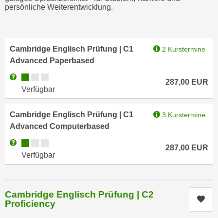
t
D
persönliche Weiterentwicklung.
z
a
n
z
i
u
Cambridge Englisch Prüfung | C1
2 Kurstermine
v
v
Advanced Paperbased
e
e
a
Kursverfügbarkeit:
Weitere Informationen zum Anmeldestatus "Verfügbar"
r
287,00
EUR
u
a
Verfügbar
u
r
n
b
Cambridge Englisch Prüfung | C1
3 Kurstermine
t
e
Advanced Computerbased
e
i
Kursverfügbarkeit:
Weitere Informationen zum Anmeldestatus "Verfügbar"
r
t
287,00
EUR
Verfügbar
l
e
i
n
e
w
g
Cambridge Englisch Prüfung | C2
i
Kur
e
Proficiency
r
n
u