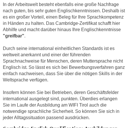
n
In der Arbeitswelt besteht ebenfalls eine große Nachfrage
i
S
nach guten, bis sehr guten Englischkenntnissen. Deshalb ist
c
i
es ein großer Vorteil, einen Beleg für Ihre Sprachkompetenz
h
e
in Händen zu halten. Das Cambridge-Zertifikat schafft hier
n
a
Abhilfe und macht darüber hinaus Ihre Englischkenntnisse
i
"greifbar"
.
u
c
f
h
Durch seine international einheitlichen Standards ist es
„
t
weltweit anerkannt und einer der führenden
A
Sprachnachweise für Menschen, deren Muttersprache nicht
d
l
Englisch ist. So lässt es sich bei Bewerbungsverfahren ganz
e
l
einfach nachweisen, dass Sie über die nötigen Skills in der
m
e
Weltsprache verfügen.
D
a
a
k
Insofern können Sie bei Betrieben, deren Geschäftsfelder
t
z
international ausgelegt sind, punkten. Überdies erlangen
e
e
Sie im Laufe der Ausbildung am WIFI Tirol auch die
n
notwendige sprachliche Sicherheit. So können Sie sich in
p
s
jeder Alltagssituation passend ausdrücken.
t
c
i