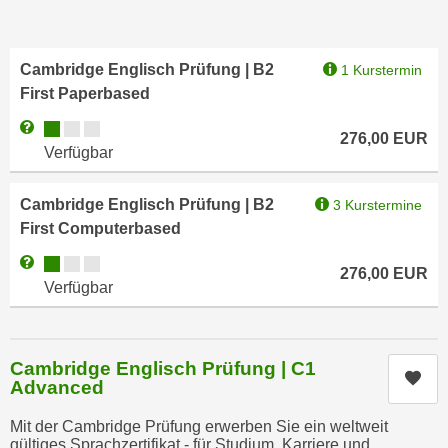
r
h
u
t
n
Cambridge Englisch Prüfung | B2
a
1 Kurstermin
g
First Paperbased
n
s
g
z
Kursverfügbarkeit:
Weitere Informationen zum Anmeldestatus "Verfügbar"
276,00
EUR
e
w
Verfügbar
m
e
e
c
Cambridge Englisch Prüfung | B2
3 Kurstermine
s
k
First Computerbased
s
e
Kursverfügbarkeit:
e
Weitere Informationen zum Anmeldestatus "Verfügbar"
g
276,00
EUR
n
Verfügbar
e
e
s
n
e
S
t
Cambridge Englisch Prüfung | C1
Kur
c
Advanced
z
h
t
Mit der Cambridge Prüfung erwerben Sie ein weltweit
u
.
gültiges Sprachzertifikat - für Studium, Karriere und