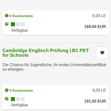
h
r
e
e
n
C
6,00
LE
5 Kurstermine
I
o
Kursverfügbarkeit:
Weitere Informationen zum Anmeldestatus "Verfügbar"
h
169,00
EUR
o
Verfügbar
r
k
e
i
D
e
a
Cambridge Englisch Prüfung | B1 PET
s
Kur
for Schools
t
f
e
ü
Die Chance für Jugendliche, ihr erstes Universitätszertifikat
n
r
zu erlangen.
k
M
e
a
i
r
8,00
LE
5 Kurstermine
n
k
e
Kursverfügbarkeit:
Weitere Informationen zum Anmeldestatus "Verfügbar"
e
181,00
EUR
m
t
Verfügbar
d
i