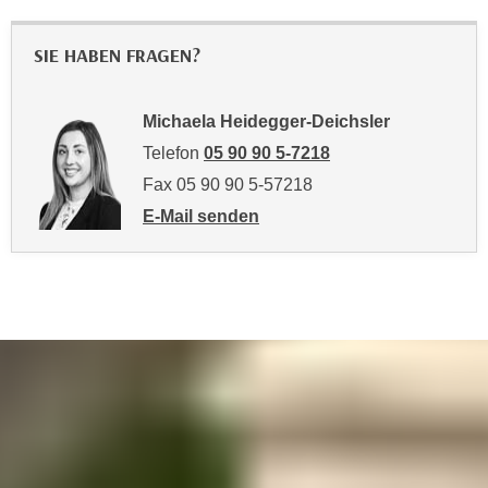
n
b
p
e
SIE HABEN FRAGEN?
e
r
r
h
s
i
Michaela Heidegger-Deichsler
o
n
Telefon
05 90 90 5-7218
n
a
Fax 05 90 90 5-57218
e
u
E-Mail senden
n
s
an Michaela Heidegger-Deichsler: mailto:
b
e
e
i
z
n
o
e
g
a
e
n
n
g
e
e
n
n
D
e