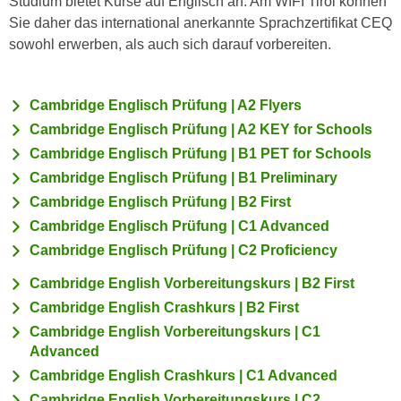
Studium bietet Kurse auf Englisch an. Am WIFI Tirol können
c
i
Sie daher das international anerkannte Sprachzertifikat CEQ
h
m
sowohl erwerben, als auch sich darauf vorbereiten.
t
m
e
u
n
Cambridge Englisch Prüfung | A2 Flyers
n
S
g
Cambridge Englisch Prüfung | A2 KEY for Schools
i
v
Cambridge Englisch Prüfung | B1 PET for Schools
e
e
Cambridge Englisch Prüfung | B1 Preliminary
,
r
Cambridge Englisch Prüfung | B2 First
d
w
Cambridge Englisch Prüfung | C1 Advanced
a
e
s
Cambridge Englisch Prüfung | C2 Proficiency
n
s
d
Cambridge English Vorbereitungskurs | B2 First
w
e
Cambridge English Crashkurs | B2 First
i
n
Cambridge English Vorbereitungskurs | C1
r
w
Advanced
a
i
Cambridge English Crashkurs | C1 Advanced
u
r
Cambridge English Vorbereitungskurs | C2
c