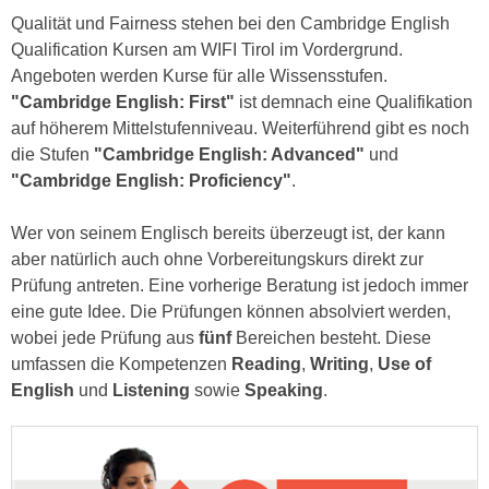
r
Qualität und Fairness stehen bei den Cambridge English
a
t
Qualification Kursen am WIFI Tirol im Vordergrund.
b
e
Angeboten werden Kurse für alle Wissensstufen.
e
C
"Cambridge English: First"
ist demnach eine Qualifikation
n
o
auf höherem Mittelstufenniveau. Weiterführend gibt es noch
.
o
die Stufen
"Cambridge English: Advanced"
und
W
k
"Cambridge English: Proficiency"
.
e
i
n
e
Wer von seinem Englisch bereits überzeugt ist, der kann
n
s
aber natürlich auch ohne Vorbereitungskurs direkt zur
S
z
Prüfung antreten. Eine vorherige Beratung ist jedoch immer
i
u
eine gute Idee. Die Prüfungen können absolviert werden,
e
A
wobei jede Prüfung aus
fünf
Bereichen besteht. Diese
d
n
umfassen die Kompetenzen
Reading
,
Writing
,
Use of
e
a
English
und
Listening
sowie
Speaking
.
r
l
C
y
o
s
o
e