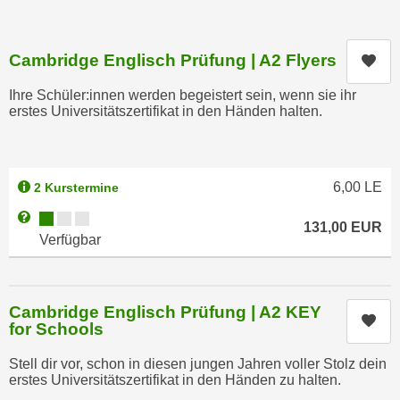
u
e
b
n
i
Cambridge Englisch Prüfung | A2 Flyers
Kur
i
e
n
t
Ihre Schüler:innen werden begeistert sein, wenn sie ihr
d
erstes Universitätszertifikat in den Händen halten.
e
e
n
n
,
U
w
6,00
LE
2 Kurstermine
S
e
A
Kursverfügbarkeit:
Weitere Informationen zum Anmeldestatus "Verfügbar"
r
131,00
EUR
,
Verfügbar
d
b
e
e
n
i
w
Cambridge Englisch Prüfung | A2 KEY
w
Kur
e
for Schools
e
i
l
Stell dir vor, schon in diesen jungen Jahren voller Stolz dein
t
erstes Universitätszertifikat in den Händen zu halten.
c
e