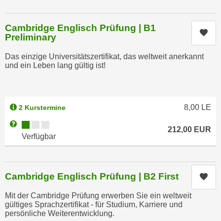
e
n
m
g
Cambridge Englisch Prüfung | B1
E
Kur
z
Preliminary
U
w
-
Das einzige Universitätszertifikat, das weltweit anerkannt
e
und ein Leben lang gültig ist!
D
c
a
k
t
e
e
u
8,00
LE
2 Kurstermine
n
n
Kursverfügbarkeit:
Weitere Informationen zum Anmeldestatus "Verfügbar"
s
212,00
EUR
d
Verfügbar
c
O
h
p
u
t
t
Cambridge Englisch Prüfung | B2 First
Kur
i
z
m
Mit der Cambridge Prüfung erwerben Sie ein weltweit
r
i
gültiges Sprachzertifikat - für Studium, Karriere und
e
e
persönliche Weiterentwicklung.
c