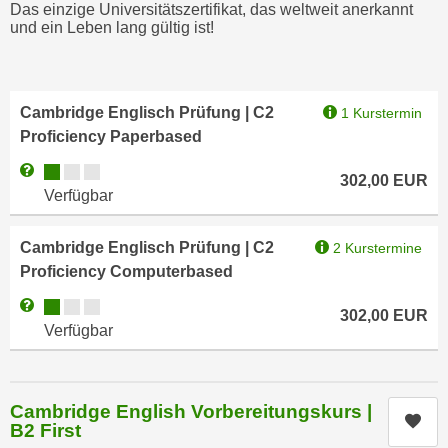
Das einzige Universitätszertifikat, das weltweit anerkannt
,
n
und ein Leben lang gültig ist!
S
d
i
a
e
u
n
Cambridge Englisch Prüfung | C2
1 Kurstermin
s
u
Proficiency Paperbased
g
r
e
Kursverfügbarkeit:
Weitere Informationen zum Anmeldestatus "Verfügbar"
302,00
EUR
e
w
Verfügbar
i
ä
n
h
Cambridge Englisch Prüfung | C2
2 Kurstermine
g
l
Proficiency Computerbased
e
t
s
Kursverfügbarkeit:
Weitere Informationen zum Anmeldestatus "Verfügbar"
e
302,00
EUR
c
Verfügbar
P
h
a
r
r
ä
t
Cambridge English Vorbereitungskurs |
Kur
n
B2 First
n
k