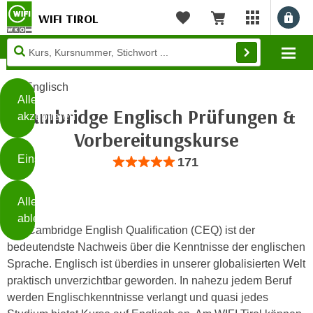
WIFI TIROL
Benu
myWIFI Apps ö
Merkliste
Warenkorb
Diese
Mo
Seite
Zum Inhalt springen
Zur Fußzeile springen
verwendet
Englisch
Cookies
Alle
Cambridge Englisch Prüfungen &
akzeptieren
O
Vorbereitungskurse
h
Einstellungen
Bewertung: Anzahl 171, Durchschnittlic
171
n
e
B
I
Alle
i
h
ablehnen
t
r
Die Cambridge English Qualification (CEQ) ist der
t
e
bedeutendste Nachweis über die Kenntnisse der englischen
Weiterlesen
e
Z
Sprache. Englisch ist überdies in unserer globalisierten Welt
b
u
praktisch unverzichtbar geworden. In nahezu jedem Beruf
e
s
werden Englischkenntnisse verlangt und quasi jedes
a
- nur für sichtbaren Text
t