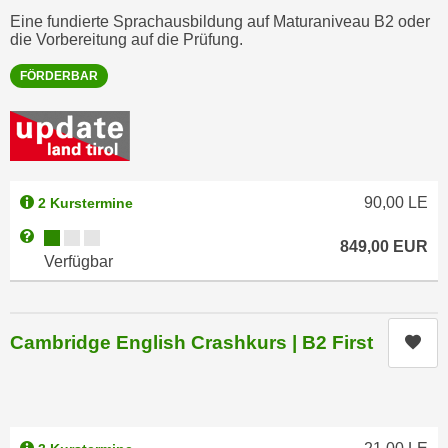
e
Eine fundierte Sprachausbildung auf Maturaniveau B2 oder
t
r
die Vorbereitung auf die Prüfung.
e
p
,
FÖRDERBAR
e
b
r
i
s
s
o
k
n
e
e
90,00
LE
2 Kurstermine
i
n
Kursverfügbarkeit:
Weitere Informationen zum Anmeldestatus "Verfügbar"
n
b
849,00
EUR
Verfügbar
e
e
d
z
a
o
t
Cambridge English Crashkurs | B2 First
Kur
g
e
e
n
n
s
e
c
t