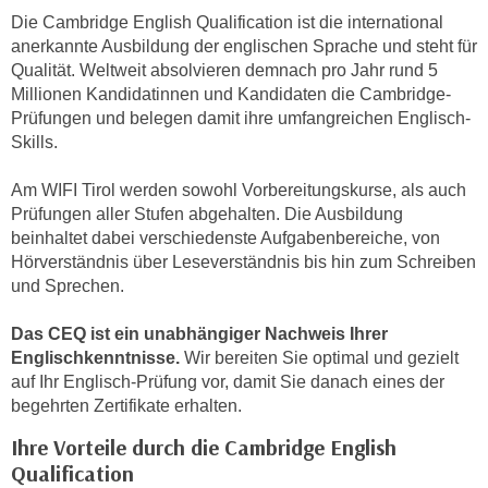
e
Die Cambridge English Qualification ist die international
e
n
anerkannte Ausbildung der englischen Sprache und steht für
n
e
Qualität. Weltweit absolvieren demnach pro Jahr rund 5
o
Millionen Kandidatinnen und Kandidaten die Cambridge-
i
t
Prüfungen und belegen damit ihre umfangreichen Englisch-
n
w
Skills.
s
e
e
n
Am WIFI Tirol werden sowohl Vorbereitungskurse, als auch
t
d
Prüfungen aller Stufen abgehalten. Die Ausbildung
z
i
beinhaltet dabei verschiedenste Aufgabenbereiche, von
e
g
Hörverständnis über Leseverständnis bis hin zum Schreiben
n
und Sprechen.
s
,
i
w
Das CEQ ist ein unabhängiger Nachweis Ihrer
n
e
Englischkenntnisse.
Wir bereiten Sie optimal und gezielt
d
auf Ihr Englisch-Prüfung vor, damit Sie danach eines der
l
.
begehrten Zertifikate erhalten.
c
W
h
e
Ihre Vorteile durch die Cambridge English
e
n
Qualification
s