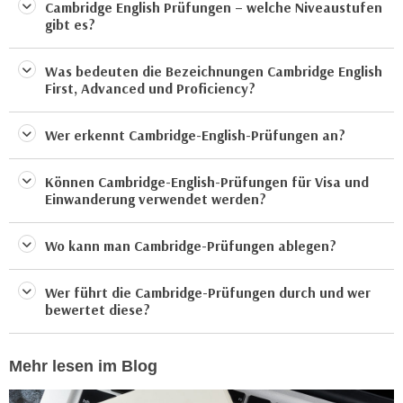
Cambridge English Prüfungen – welche Niveaustufen
n
e
gibt es?
,
l
g
e
Was bedeuten die Bezeichnungen Cambridge English
e
v
First, Advanced und Proficiency?
l
a
a
n
Wer erkennt Cambridge-English-Prüfungen an?
n
t
g
e
Können Cambridge-English-Prüfungen für Visa und
e
I
Einwanderung verwendet werden?
n
n
I
h
Wo kann man Cambridge-Prüfungen ablegen?
h
a
r
l
Wer führt die Cambridge-Prüfungen durch und wer
e
t
bewertet diese?
d
e
u
a
r
Mehr lesen im Blog
n
c
z
h