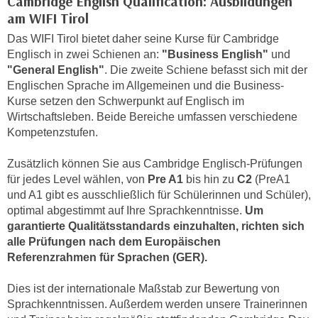
Cambridge English Qualification: Ausbildungen
h
e
am WIFI Tirol
u
r
Das WIFI Tirol bietet daher seine Kurse für Cambridge
t
e
Englisch in zwei Schienen an:
"Business English"
und
z
n
"General English"
. Die zweite Schiene befasst sich mit der
a
“
Englischen Sprache im Allgemeinen und die Business-
b
k
Kurse setzen den Schwerpunkt auf Englisch im
k
l
Wirtschaftsleben. Beide Bereiche umfassen verschiedene
o
i
Kompetenzstufen.
m
c
m
Zusätzlich können Sie aus Cambridge Englisch-Prüfungen
k
e
für jedes Level wählen, von
Pre A1
bis hin zu
C2
(PreA1
e
n
und A1 gibt es ausschließlich für Schülerinnen und Schüler),
n
z
optimal abgestimmt auf Ihre Sprachkenntnisse.
Um
,
garantierte Qualitätsstandards einzuhalten, richten sich
w
v
alle Prüfungen nach dem Europäischen
i
e
Referenzrahmen für Sprachen (GER).
s
r
c
w
Dies ist der internationale Maßstab zur Bewertung von
h
e
Sprachkenntnissen. Außerdem werden unsere Trainerinnen
e
n