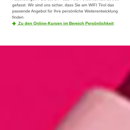
a
- nur für sichtbaren Text
gefasst. Wir sind uns sicher, dass Sie am WIFI Tirol das
t
c
passende Angebot für Ihre persönliche Weiterentwicklung
i
h
finden.
m
Zu den Online-Kursen im Bereich Persönlichkeit
t
m
e
u
n
n
S
g
i
v
e
e
,
r
d
w
a
e
s
n
s
d
w
e
i
n
r
w
a
i
u