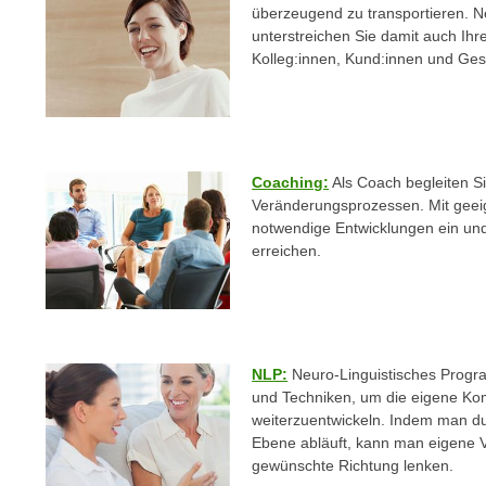
m
überzeugend zu transportieren. N
t
unterstreichen Sie damit auch Ih
e
e
Kolleg:innen, Kund:innen und Ges
n
n
e
o
i
t
n
w
s
e
Coaching:
Als Coach begleiten S
e
n
Veränderungsprozessen. Mit geei
t
notwendige Entwicklungen ein und 
d
z
erreichen.
i
e
g
n
s
,
i
w
n
NLP:
Neuro-Linguistisches Progr
e
d
und Techniken, um die eigene Ko
l
.
weiterzuentwickeln. Indem man d
c
W
Ebene abläuft, kann man eigene V
h
e
gewünschte Richtung lenken.
e