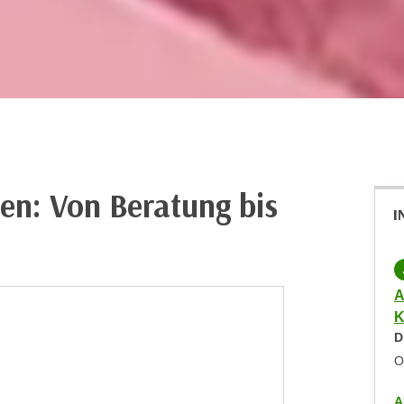
en: Von Beratung bis
I
PRÄSENZKURS
KOSTENLOS
(Wirtschafts-)Meditations- und
A
Achtsamkeitstrainerin
K
Dienstag,
20.10.2026
,
18:00
-
19:00
D
WIFI Innsbruck Campus
O
ALLE ANZEIGEN
A