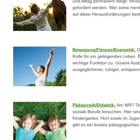
c
und Alltag permanent steigt. Hin
i
gefordert werden. Wer seine menta
h
e
auf diese Herausforderungen best
u
r
t
e
z
n
a
“
b
k
Bewegung/Fitness/Energetik:
De
k
l
Rolle für ein gelingendes Leben.
o
wichtige Funktion zu. Unsere Ausb
i
m
ausgeglichener, ruhiger, entspan
c
m
k
e
e
n
n
z
,
Pädagogik/Didaktik:
Am WIFI Tir
w
v
soziale Berufe besuchen. Hier sind
i
e
Kindergarten, Hort sowie im Jug
s
r
gibt es ein breites pädagogisches
c
w
h
e