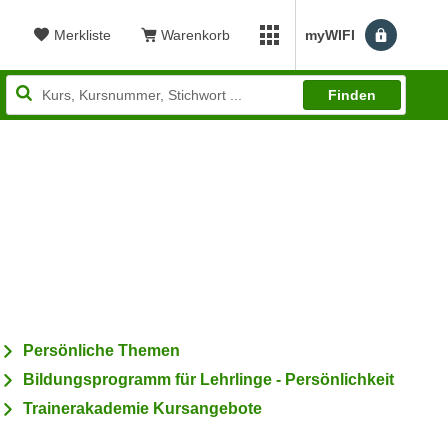
Merkliste
Warenkorb
myWIFI
Benutzerm
myWIFI Apps öffnen
Finden
ewertung: 4,82
Persönliche Themen
Bildungsprogramm für Lehrlinge - Persönlichkeit
Trainerakademie Kursangebote