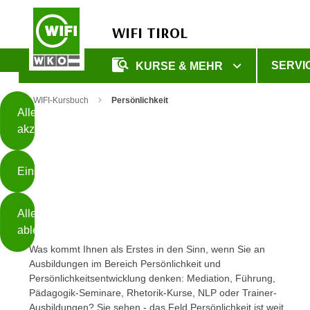
WIFI TIROL
Diese
SERVI
KURSE & MEHR
Seite
Zum Inhalt springen
Zur Fußzeile springen
verwendet
WIFI-Kursbuch
Persönlichkeit
Cookies
Alle
akzeptieren
O
h
Einstellungen
n
e
B
I
Alle
i
h
ablehnen
t
r
Was kommt Ihnen als Erstes in den Sinn, wenn Sie an
t
e
Ausbildungen im Bereich Persönlichkeit und
Weiterlesen
e
Z
Persönlichkeitsentwicklung denken: Mediation, Führung,
b
u
Pädagogik-Seminare, Rhetorik-Kurse, NLP oder Trainer-
e
s
Ausbildungen? Sie sehen - das Feld Persönlichkeit ist weit