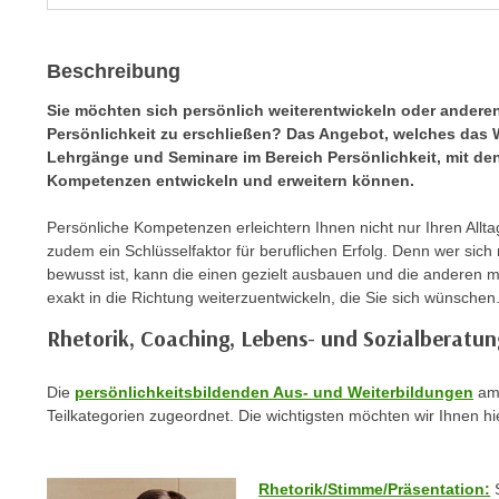
r
i
i
e
k
F
Beschreibung
a
u
n
Sie möchten sich persönlich weiterentwickeln oder anderen 
n
Persönlichkeit zu erschließen? Das Angebot, welches das WI
i
k
Lehrgänge und Seminare im Bereich Persönlichkeit, mit den
s
t
Kompetenzen entwickeln und erweitern können.
c
i
h
o
Persönliche Kompetenzen erleichtern Ihnen nicht nur Ihren Alltag 
e
zudem ein Schlüsselfaktor für beruflichen Erfolg. Denn wer sic
n
n
bewusst ist, kann die einen gezielt ausbauen und die anderen 
d
U
exakt in die Richtung weiterzuentwickeln, die Sie sich wünschen
e
n
r
Rhetorik, Coaching, Lebens- und Sozialberatu
t
W
e
e
Die
persönlichkeitsbildenden Aus- und Weiterbildungen
am 
r
b
Teilkategorien zugeordnet. Die wichtigsten möchten wir Ihnen hie
n
s
e
e
h
Rhetorik/Stimme/Präsentation:
S
i