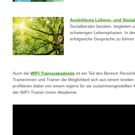
e
n
n
d
E
Ausbildung Lebens- und Sozial
e
U
Sozialberater beraten, begleiten 
n
-
schwierigen Lebensphasen. In den
w
erfolgreiche Gespräche zu führen 
U
i
S
r
A
z
u
i
n
e
Auch die
WIFI-Trainerakademie
ist ein Teil des Bereich Persön
t
l
Trainerinnen und Trainer die Möglichkeit sich aus einem breiten
e
o
profitieren dabei von einem eigens für sie zusammengestellten
r
der WIFI-Trainer:innen-Akademie.
r
w
i
o
e
r
n
f
t
e
i
n