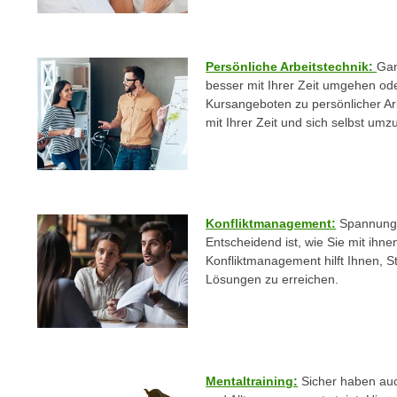
n
s
n
i
S
c
i
Persönliche Arbeitstechnik:
Gan
h
besser mit Ihrer Zeit umgehen od
e
n
Kursangeboten zu persönlicher Arb
a
mit Ihrer Zeit und sich selbst um
i
u
c
f
h
„
t
A
d
l
Konfliktmanagement:
Spannunge
e
l
Entscheidend ist, wie Sie mit ihn
m
e
Konfliktmanagement hilft Ihnen, St
D
a
Lösungen zu erreichen.
a
k
t
z
e
e
n
p
s
Mentaltraining:
Sicher haben auc
t