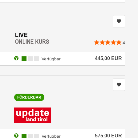
Kurs me
4
Weitere Informationen zum Anmeldestatus "Verfügbar"
Kursverfügbarkeit:
445,00
EUR
Verfügbar
Kurs me
FÖRDERBAR
Weitere Informationen zum Anmeldestatus "Verfügbar"
Kursverfügbarkeit:
575,00
EUR
Verfügbar