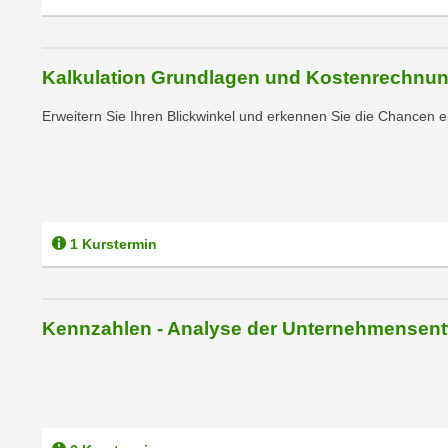
m
t
e
e
n
n
Kalkulation Grundlagen und Kostenrechnu
e
o
i
t
Erweitern Sie Ihren Blickwinkel und erkennen Sie die Chancen e
n
w
s
e
e
n
t
d
z
i
1 Kurstermin
e
g
n
s
,
i
w
Kennzahlen - Analyse der Unternehmensent
n
e
d
l
.
c
W
h
e
e