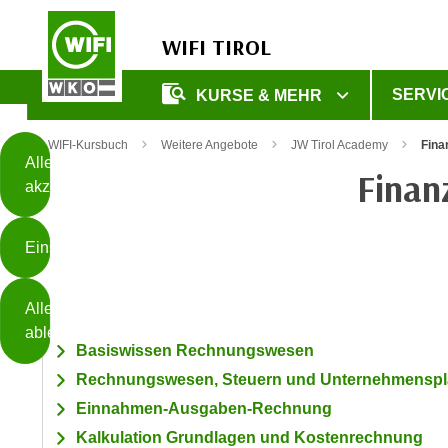
WIFI TIROL
Diese
SERVI
KURSE & MEHR
Seite
Zum Inhalt springen
Zur Fußzeile springen
verwendet
WIFI-Kursbuch
Weitere Angebote
JW Tirol Academy
Fina
Cookies
Alle
Finan
akzeptieren
O
h
Einstellungen
n
e
B
I
Alle
i
h
ablehnen
t
r
Basiswissen Rechnungswesen
t
e
Rechnungswesen, Steuern und Unternehmenspl
Weiterlesen
e
Z
Einnahmen-Ausgaben-Rechnung
b
u
e
Kalkulation Grundlagen und Kostenrechnung
s