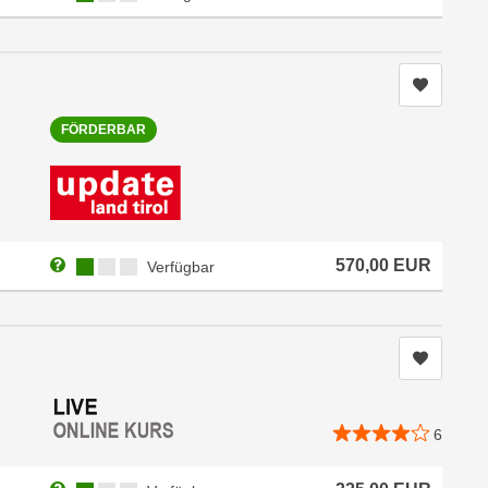
Kurs me
FÖRDERBAR
Weitere Informationen zum Anmeldestatus "Verfügbar"
Kursverfügbarkeit:
570,00
EUR
Verfügbar
Kurs me
6