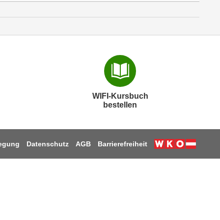
WIFI-Kursbuch
bestellen
legung
Datenschutz
AGB
Barrierefreiheit
Weiter zur W