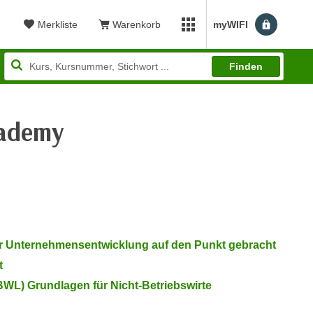
Merkliste
Warenkorb
myWIFI
Benutzerm
myWIFI Apps öffnen
Finden
cademy
wertung: 4,54
r Unternehmensentwicklung auf den Punkt gebracht
t
(BWL) Grundlagen für Nicht-Betriebswirte