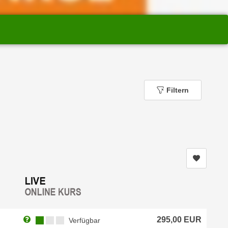
Filtern
Kurs me
Weitere Informationen zum Anmeldestatus "Verfügbar"
Kursverfügbarkeit:
295,00
EUR
Verfügbar