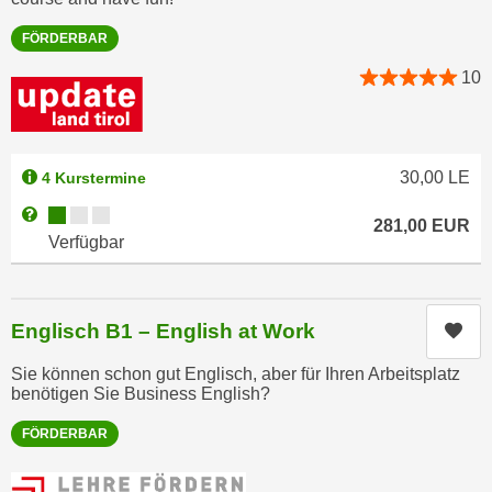
r
a
t
FÖRDERBAR
b
e
10
e
C
n
o
.
o
W
k
30,00
LE
4 Kurstermine
e
i
n
Kursverfügbarkeit:
Weitere Informationen zum Anmeldestatus "Verfügbar"
e
281,00
EUR
n
Verfügbar
s
S
z
i
u
e
A
Englisch B1 – English at Work
Kur
d
n
e
Sie können schon gut Englisch, aber für Ihren Arbeitsplatz
a
benötigen Sie Business English?
r
l
C
y
FÖRDERBAR
o
s
o
e