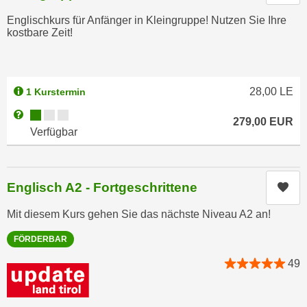
h
e
Englischkurs für Anfänger in Kleingruppe! Nutzen Sie Ihre
u
r
kostbare Zeit!
t
e
z
n
a
“
b
28,00
LE
1 Kurstermin
k
k
l
Kursverfügbarkeit:
Weitere Informationen zum Anmeldestatus "Verfügbar"
o
279,00
EUR
i
Verfügbar
m
c
m
k
e
e
n
Englisch A2 - Fortgeschrittene
Kur
n
z
,
Mit diesem Kurs gehen Sie das nächste Niveau A2 an!
w
v
i
FÖRDERBAR
e
s
r
49
c
w
h
e
e
n