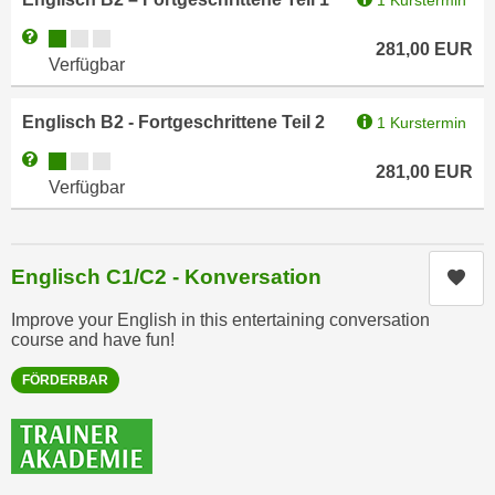
1 Kurstermin
n
b
p
Kursverfügbarkeit:
Weitere Informationen zum Anmeldestatus "Verfügbar"
e
281,00
EUR
e
Verfügbar
r
r
h
s
i
Englisch B2 - Fortgeschrittene Teil 2
1 Kurstermin
o
n
Kursverfügbarkeit:
Weitere Informationen zum Anmeldestatus "Verfügbar"
n
281,00
EUR
a
Verfügbar
e
u
n
s
b
e
e
Englisch C1/C2 - Konversation
Kur
i
z
n
Improve your English in this entertaining conversation
o
e
course and have fun!
g
a
e
FÖRDERBAR
n
n
g
e
e
n
n
D
e