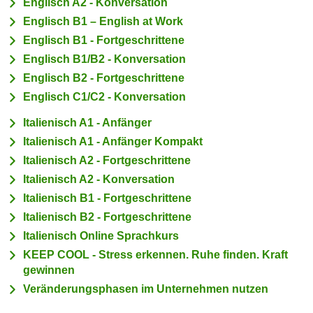
Englisch A2 - Konversation
c
i
Englisch B1 – English at Work
h
m
Englisch B1 - Fortgeschrittene
t
m
Englisch B1/B2 - Konversation
e
u
n
Englisch B2 - Fortgeschrittene
n
S
Englisch C1/C2 - Konversation
g
i
v
Italienisch A1 - Anfänger
e
e
Italienisch A1 - Anfänger Kompakt
,
r
Italienisch A2 - Fortgeschrittene
d
w
a
Italienisch A2 - Konversation
e
s
Italienisch B1 - Fortgeschrittene
n
s
Italienisch B2 - Fortgeschrittene
d
w
e
Italienisch Online Sprachkurs
i
n
KEEP COOL - Stress erkennen. Ruhe finden. Kraft
r
w
gewinnen
a
i
Veränderungsphasen im Unternehmen nutzen
u
r
c