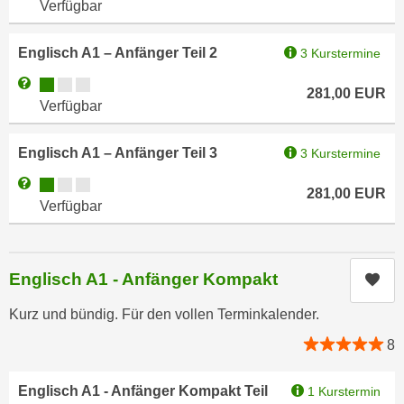
Verfügbar
e
e
n
n
Englisch A1 – Anfänger Teil 2
3 Kurstermine
e
o
i
Kursverfügbarkeit:
Weitere Informationen zum Anmeldestatus "Verfügbar"
t
281,00
EUR
n
Verfügbar
w
s
e
e
n
Englisch A1 – Anfänger Teil 3
3 Kurstermine
t
d
Kursverfügbarkeit:
Weitere Informationen zum Anmeldestatus "Verfügbar"
z
281,00
EUR
i
Verfügbar
e
g
n
s
,
i
w
Englisch A1 - Anfänger Kompakt
Kur
n
e
d
Kurz und bündig. Für den vollen Terminkalender.
l
.
c
8
W
h
e
e
n
Englisch A1 - Anfänger Kompakt Teil
1 Kurstermin
s