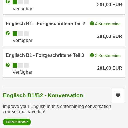
Kursverfügbarkeit:
Weitere Informationen zum Anmeldestatus "Verfügbar"
n
281,00
EUR
e
Verfügbar
,
l
g
e
Englisch B1 – Fortgeschrittene Teil 2
4 Kurstermine
e
v
l
Kursverfügbarkeit:
Weitere Informationen zum Anmeldestatus "Verfügbar"
a
281,00
EUR
a
Verfügbar
n
n
t
g
e
Englisch B1 - Fortgeschrittene Teil 3
3 Kurstermine
e
I
Kursverfügbarkeit:
Weitere Informationen zum Anmeldestatus "Verfügbar"
n
281,00
EUR
n
Verfügbar
I
h
h
a
r
l
e
Englisch B1/B2 - Konversation
Kur
t
d
e
Improve your English in this entertaining conversation
u
a
course and have fun!
r
n
c
FÖRDERBAR
z
h