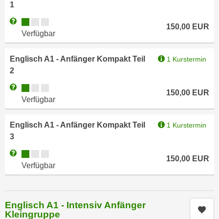
n
1
i
S
Kursverfügbarkeit:
Weitere Informationen zum Anmeldestatus "Verfügbar"
c
150,00
EUR
i
Verfügbar
h
e
n
a
i
Englisch A1 - Anfänger Kompakt Teil
1 Kurstermin
u
c
2
f
h
„
Kursverfügbarkeit:
Weitere Informationen zum Anmeldestatus "Verfügbar"
150,00
EUR
t
A
Verfügbar
d
l
e
l
Englisch A1 - Anfänger Kompakt Teil
1 Kurstermin
m
e
3
D
a
a
Kursverfügbarkeit:
Weitere Informationen zum Anmeldestatus "Verfügbar"
k
150,00
EUR
t
Verfügbar
z
e
e
n
p
s
t
Englisch A1 - Intensiv Anfänger
Kur
c
Kleingruppe
i