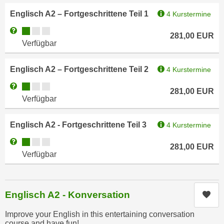
n
d
Englisch A2 – Fortgeschrittene Teil 1
4 Kurstermine
E
e
Kursverfügbarkeit:
Weitere Informationen zum Anmeldestatus "Verfügbar"
U
n
281,00
EUR
Verfügbar
-
w
U
i
S
Englisch A2 – Fortgeschrittene Teil 2
4 Kurstermine
r
A
z
Kursverfügbarkeit:
Weitere Informationen zum Anmeldestatus "Verfügbar"
281,00
EUR
u
i
Verfügbar
n
e
t
l
Englisch A2 - Fortgeschrittene Teil 3
4 Kurstermine
e
o
r
Kursverfügbarkeit:
Weitere Informationen zum Anmeldestatus "Verfügbar"
r
281,00
EUR
w
Verfügbar
i
o
e
r
n
f
t
Englisch A2 - Konversation
Kur
e
i
n
Improve your English in this entertaining conversation
e
course and have fun!
h