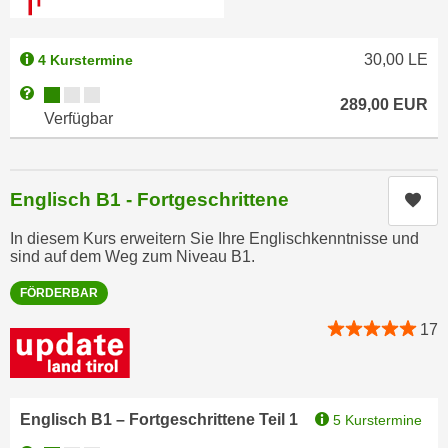
k
z
i
w
e
30,00
LE
4 Kurstermine
e
-
c
Kursverfügbarkeit:
Weitere Informationen zum Anmeldestatus "Verfügbar"
S
289,00
EUR
k
Verfügbar
e
e
t
n
z
u
Englisch B1 - Fortgeschrittene
u
Kur
n
n
d
In diesem Kurs erweitern Sie Ihre Englischkenntnisse und
g
u
sind auf dem Weg zum Niveau B1.
z
m
u
FÖRDERBAR
f
s
ü
17
t
r
i
S
m
i
m
Englisch B1 – Fortgeschrittene Teil 1
5 Kurstermine
e
e
r