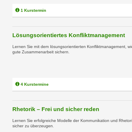
m
t
e
1 Kurstermin
e
n
n
e
o
i
t
Lösungsorientiertes Konfliktmanagement
n
w
s
Lernen Sie mit dem lösungsorientierten Konfliktmanagement, wi
e
gute Zusammenarbeit sichern.
e
n
t
d
z
i
e
g
n
s
4 Kurstermine
,
i
w
n
e
d
Rhetorik – Frei und sicher reden
l
.
c
W
Lernen Sie erfolgreiche Modelle der Kommunikation und Rhetor
h
e
sicher zu überzeugen.
e