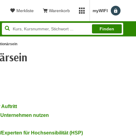
Merkliste
Warenkorb
myWIFI
Benutzerm
myWIFI Apps öffnen
Finden
tionärsein
ärsein
wertung: 4,90
Auftritt
 Unternehmen nutzen
Experten für Hochsensibilität (HSP)