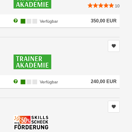
10
Weitere Informationen zum Anmeldestatus "Verfügbar"
Kursverfügbarkeit:
350,00
EUR
Verfügbar
Kurs me
Weitere Informationen zum Anmeldestatus "Verfügbar"
Kursverfügbarkeit:
240,00
EUR
Verfügbar
Kurs me