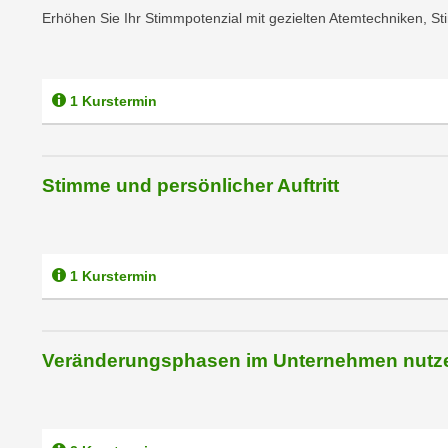
c
i
Erhöhen Sie Ihr Stimmpotenzial mit gezielten Atemtechniken, St
h
e
u
r
t
e
z
1 Kurstermin
n
a
“
b
k
k
l
Stimme und persönlicher Auftritt
o
i
m
c
m
k
e
e
1 Kurstermin
n
n
z
,
w
v
Veränderungsphasen im Unternehmen nutz
i
e
s
r
c
w
h
e