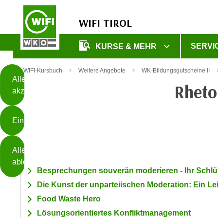
WIFI TIROL
Diese
SERVI
KURSE & MEHR
Seite
Zum Inhalt springen
Zur Fußzeile springen
verwendet
WIFI-Kursbuch
Weitere Angebote
WK-Bildungsgutscheine II
Cookies
Alle
Rheto
akzeptieren
O
h
Einstellungen
n
e
B
I
Alle
i
h
ablehnen
t
r
Besprechungen souverän moderieren - Ihr Schlüs
t
e
Die Kunst der unparteiischen Moderation: Ein Lei
Weiterlesen
e
Z
Food Waste Hero
b
u
e
Lösungsorientiertes Konfliktmanagement
s