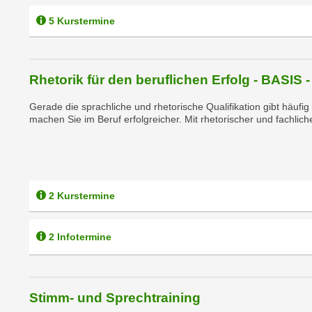
n
s
n
5 Kurstermine
i
S
c
i
h
e
Rhetorik für den beruflichen Erfolg - BASIS -
n
a
i
u
Gerade die sprachliche und rhetorische Qualifikation gibt häu
c
f
machen Sie im Beruf erfolgreicher. Mit rhetorischer und fachlich
h
„
t
A
d
l
e
l
2 Kurstermine
m
e
D
a
a
k
2 Infotermine
t
z
e
e
n
p
Stimm- und Sprechtraining
s
t