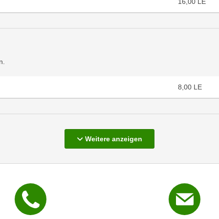
16,00
LE
n.
8,00
LE
Kurse
Weitere
anzeigen