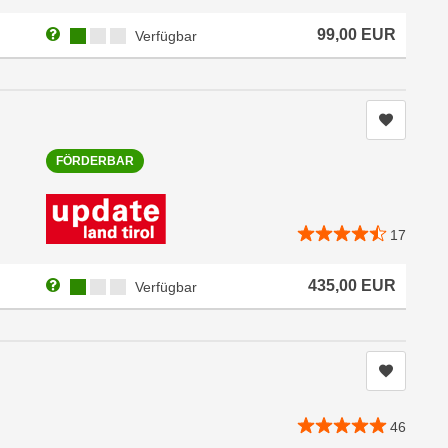
Weitere Informationen zum Anmeldestatus "Verfügbar"
Kursverfügbarkeit:
99,00
EUR
Verfügbar
Kurs me
FÖRDERBAR
17
Weitere Informationen zum Anmeldestatus "Verfügbar"
Kursverfügbarkeit:
435,00
EUR
Verfügbar
Kurs me
46