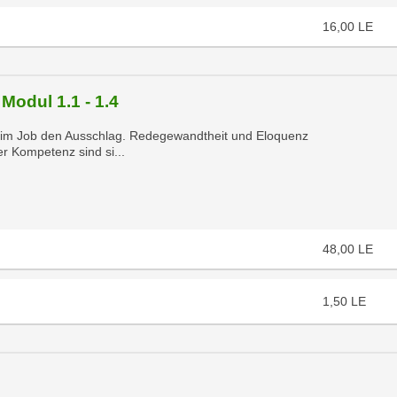
16,00
LE
 Modul 1.1 - 1.4
fig im Job den Ausschlag. Redegewandtheit und Eloquenz
er Kompetenz sind si...
48,00
LE
1,50
LE