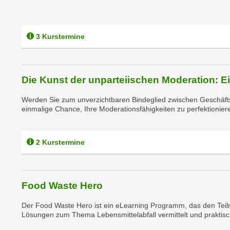
r
i
i
e
k
F
3 Kurstermine
a
u
n
n
i
k
s
Die Kunst der unparteiischen Moderation: Ein
t
c
i
Werden Sie zum unverzichtbaren Bindeglied zwischen Geschäfts
h
o
einmalige Chance, Ihre Moderationsfähigkeiten zu perfektioniere
e
n
n
d
U
e
2 Kurstermine
n
r
t
W
e
e
Food Waste Hero
r
b
n
s
Der Food Waste Hero ist ein eLearning Programm, das den Teiln
e
Lösungen zum Thema Lebensmittelabfall vermittelt und praktisch
e
h
i