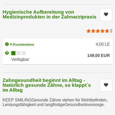
n
e
,
Hygienische Aufbereitung von
l
Kur
g
Medizinprodukten in der Zahnarztpraxis
e
e
v
l
a
2
a
n
n
t
4,00
LE
4 Kurstermine
g
e
Kursverfügbarkeit:
Weitere Informationen zum Anmeldestatus "Verfügbar"
e
I
149,00
EUR
n
Verfügbar
n
I
h
h
a
r
Zahngesundheit beginnt im Alltag -
l
e
Natürlich gesunde Zähne, so klappt´s
Kur
t
im Alltag
d
e
u
a
KEEP SMILINGGesunde Zähne stehen für Wohlbefinden,
r
n
Leistungsfähigkeit und langfristigeGesundheitsvorsorge.
c
z
h