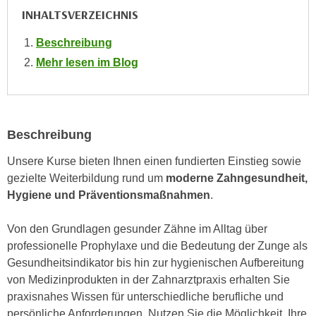
i
e
INHALTSVERZEICHNIS
k
F
a
Beschreibung
u
n
n
Mehr lesen im Blog
i
k
s
t
c
i
h
o
Beschreibung
e
n
n
Unsere Kurse bieten Ihnen einen fundierten Einstieg sowie
d
U
gezielte Weiterbildung rund um
moderne Zahngesundheit,
e
n
Hygiene und Präventionsmaßnahmen
.
r
t
W
e
Von den Grundlagen gesunder Zähne im Alltag über
e
r
professionelle Prophylaxe und die Bedeutung der Zunge als
b
n
Gesundheitsindikator bis hin zur hygienischen Aufbereitung
s
e
von Medizinprodukten in der Zahnarztpraxis erhalten Sie
e
h
praxisnahes Wissen für unterschiedliche berufliche und
i
m
persönliche Anforderungen. Nutzen Sie die Möglichkeit, Ihre
t