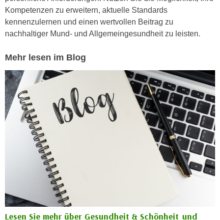
e
Kompetenzen zu erweitern, aktuelle Standards
e
n
kennenzulernen und einen wertvollen Beitrag zu
n
e
nachhaltiger Mund- und Allgemeingesundheit zu leisten.
o
i
t
n
Mehr lesen im Blog
w
s
e
e
n
t
d
z
i
e
g
n
s
,
i
w
n
e
d
l
.
c
W
h
e
e
n
Lesen Sie mehr über Gesundheit & Schönheit und
s