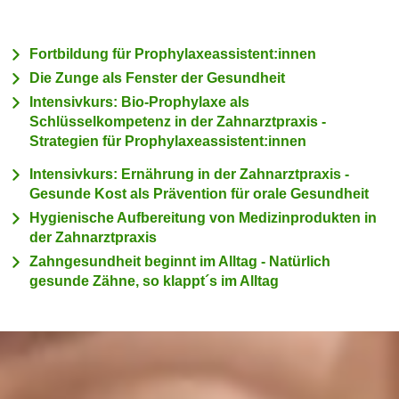
c
i
h
m
Fortbildung für Prophylaxeassistent:innen
t
m
e
Die Zunge als Fenster der Gesundheit
u
n
Intensivkurs: Bio-Prophylaxe als
n
S
Schlüsselkompetenz in der Zahnarztpraxis -
g
Strategien für Prophylaxeassistent:innen
i
v
e
e
Intensivkurs: Ernährung in der Zahnarztpraxis -
,
r
Gesunde Kost als Prävention für orale Gesundheit
d
w
Hygienische Aufbereitung von Medizinprodukten in
a
e
der Zahnarztpraxis
s
n
Zahngesundheit beginnt im Alltag - Natürlich
s
d
gesunde Zähne, so klappt´s im Alltag
w
e
i
n
r
w
a
i
u
r
c