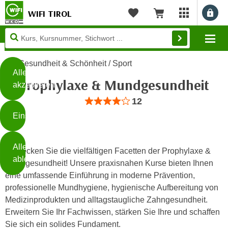
WIFI TIROL
Benu
myWIFI Apps ö
Merkliste
Warenkorb
Diese
Mo
Seite
Zum Inhalt springen
Zur Fußzeile springen
verwendet
Gesundheit & Schönheit / Sport
Cookies
Alle
Prophylaxe & Mundgesundheit
akzeptieren
O
Bewertung: Anzahl 12, Durchschnittlic
12
h
Einstellungen
n
e
B
I
Alle
i
Entdecken Sie die vielfältigen Facetten der Prophylaxe &
h
ablehnen
t
Mundgesundheit! Unsere praxisnahen Kurse bieten Ihnen
r
t
eine umfassende Einführung in moderne Prävention,
e
Weiterlesen
e
professionelle Mundhygiene, hygienische Aufbereitung von
Z
b
Medizinprodukten und alltagstaugliche Zahngesundheit.
u
e
Erweitern Sie Ihr Fachwissen, stärken Sie Ihre und schaffen
s
a
Sie sich ein solides Fundament.
- nur für sichtbaren Text
t