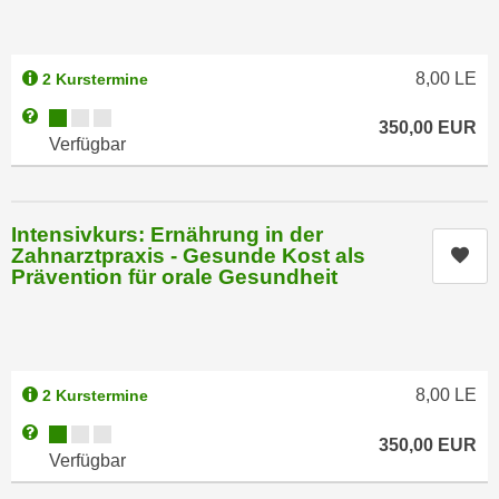
k
z
i
w
e
e
8,00
LE
2 Kurstermine
-
c
S
Kursverfügbarkeit:
Weitere Informationen zum Anmeldestatus "Verfügbar"
k
350,00
EUR
e
Verfügbar
e
t
n
z
u
u
n
Intensivkurs: Ernährung in der
n
Zahnarztpraxis - Gesunde Kost als
Kur
d
Prävention für orale Gesundheit
g
u
z
m
u
f
s
ü
t
r
8,00
LE
2 Kurstermine
i
S
Kursverfügbarkeit:
Weitere Informationen zum Anmeldestatus "Verfügbar"
m
i
350,00
EUR
Verfügbar
m
e
e
r