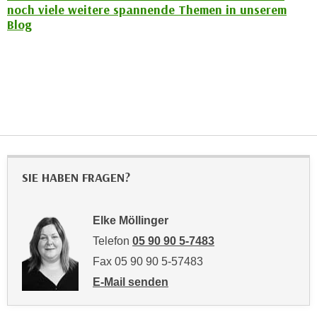
n
noch viele weitere spannende Themen in unserem
i
S
Blog
c
i
h
e
n
a
i
u
c
f
h
„
t
A
d
l
e
l
SIE HABEN FRAGEN?
m
e
D
a
a
Elke Möllinger
k
t
Telefon
05 90 90 5-7483
z
e
e
Fax 05 90 90 5-57483
n
p
E-Mail senden
s
t
an Elke Möllinger: mailto:elke.moellinger@
c
i