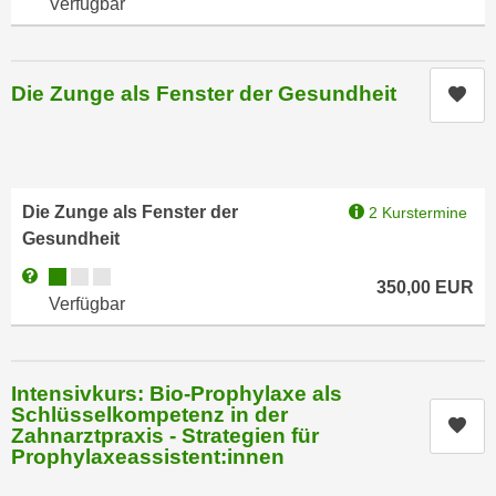
Verfügbar
r
a
t
b
e
e
C
Die Zunge als Fenster der Gesundheit
Kur
n
o
.
o
W
k
e
i
n
Die Zunge als Fenster der
2 Kurstermine
e
n
Gesundheit
s
S
z
Kursverfügbarkeit:
Weitere Informationen zum Anmeldestatus "Verfügbar"
350,00
EUR
i
u
Verfügbar
e
A
d
n
e
a
Intensivkurs: Bio-Prophylaxe als
r
l
Schlüsselkompetenz in der
C
Kur
y
Zahnarztpraxis - Strategien für
o
Prophylaxeassistent:innen
s
o
e