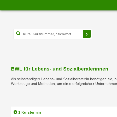
r
c
n
h
u
C
r
o
C
o
Filterbereich s
o
k
o
i
k
e
i
s
e
v
s
o
BWL für Lebens- und Sozialberaterinnen
,
n
d
Als selbständige:r Lebens- und Sozialberater:in benötigen sie, n
U
i
Werkzeuge und Methoden, um ein:e erfolgreiche:r Unternehmer:
S
e
-
f
a
ü
m
r
e
1 Kurstermin
d