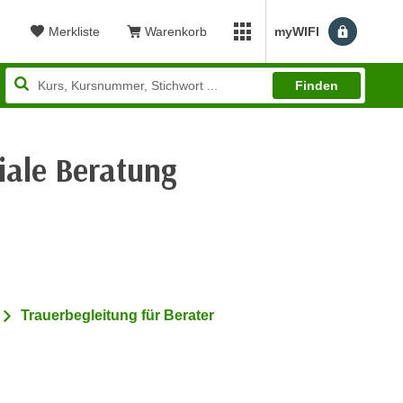
Merkliste
Warenkorb
myWIFI
Benutzerm
myWIFI Apps öffnen
Finden
iale Beratung
ewertung: 4,87
Trauerbegleitung für Berater