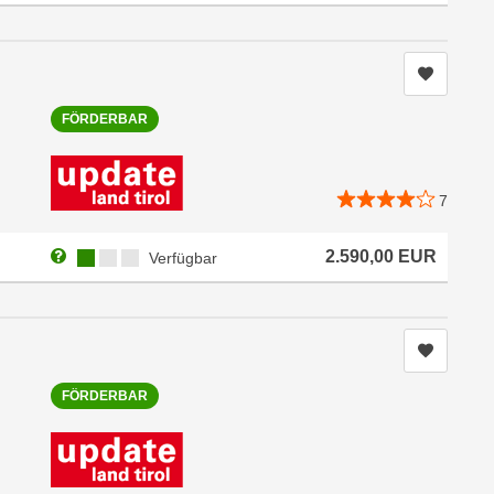
Kurs me
FÖRDERBAR
7
Weitere Informationen zum Anmeldestatus "Verfügbar"
Kursverfügbarkeit:
2.590,00
EUR
Verfügbar
Kurs me
FÖRDERBAR