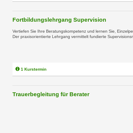
r
i
i
e
k
F
Fortbildungslehrgang Supervision
a
u
n
Vertiefen Sie Ihre Beratungskompetenz und lernen Sie, Einzelpe
n
i
Der praxisorientierte Lehrgang vermittelt fundierte Supervisions
k
s
t
c
i
h
o
e
n
1 Kurstermin
n
d
U
e
n
r
t
Trauerbegleitung für Berater
W
e
e
r
b
n
s
e
e
h
i