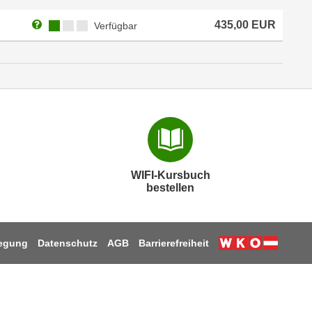
Weitere Informationen zum Anmeldestatus "Verfügbar"
Kursverfügbarkeit:
435,00
EUR
Verfügbar
WIFI-Kursbuch
bestellen
legung
Datenschutz
AGB
Barrierefreiheit
Weiter zur W