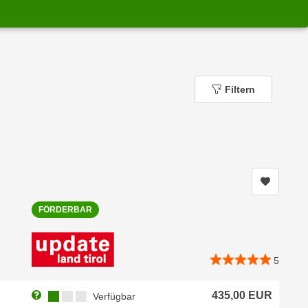
Filtern
Kurs me
FÖRDERBAR
5
Weitere Informationen zum Anmeldestatus "Verfügbar"
Kursverfügbarkeit:
435,00
EUR
Verfügbar