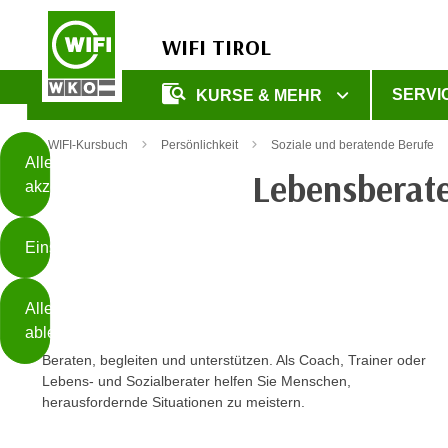
WIFI TIROL
Diese
SERVI
KURSE & MEHR
Seite
Zum Inhalt springen
Zur Fußzeile springen
verwendet
WIFI-Kursbuch
Persönlichkeit
Soziale und beratende Berufe
Cookies
Alle
Lebensberate
akzeptieren
O
h
Einstellungen
n
e
B
I
Alle
i
h
ablehnen
t
r
Beraten, begleiten und unterstützen. Als Coach, Trainer oder
t
e
Lebens- und Sozialberater helfen Sie Menschen,
Weiterlesen
e
Z
herausfordernde Situationen zu meistern.
b
u
e
s