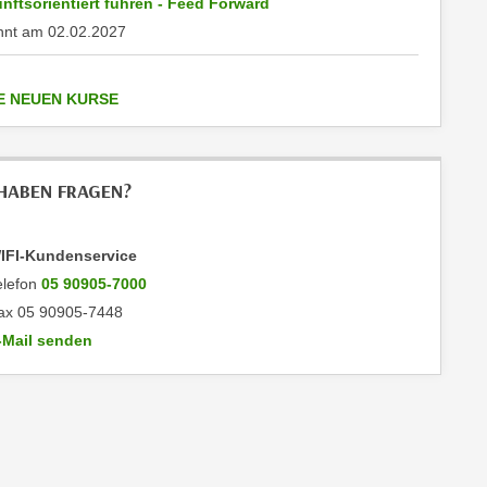
nftsorientiert führen - Feed Forward
nnt am
02.02.2027
anzeigen
E NEUEN KURSE
 HABEN FRAGEN?
IFI-Kundenservice
elefon
05 90905-7000
ax 05 90905-7448
-Mail senden
n WIFI-Kundenservice: mailto:info@wktirol.at