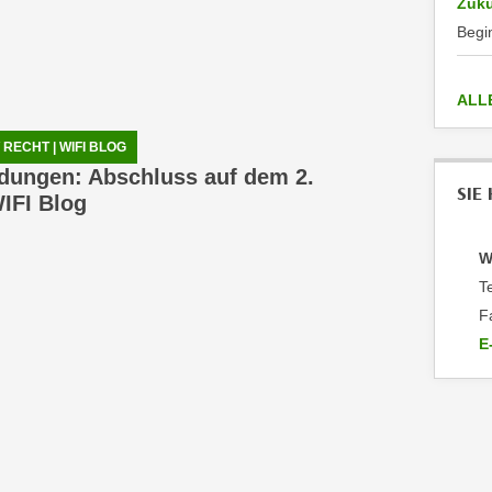
Zuku
Begi
ALL
RECHT | WIFI BLOG
dungen: Abschluss auf dem 2.
SIE
IFI Blog
W
T
F
E
a