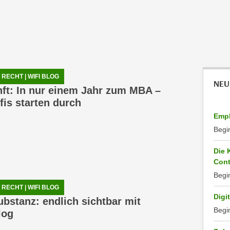
RECHT | WIFI BLOG
NEU
nft: In nur einem Jahr zum MBA –
fis starten durch
Empl
Begi
Die 
Cont
Begi
RECHT | WIFI BLOG
Digi
ubstanz: endlich sichtbar mit
Begi
log