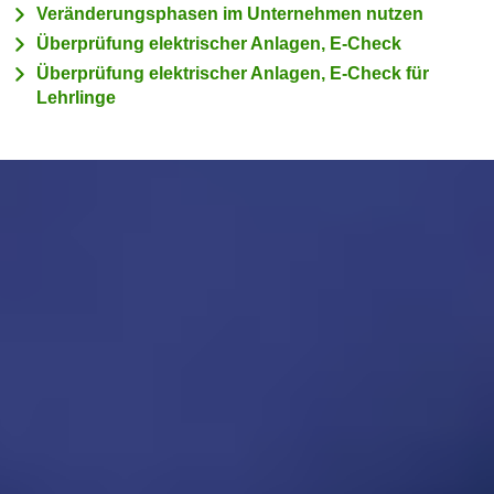
Veränderungsphasen im Unternehmen nutzen
e
e
n
Überprüfung elektrischer Anlagen, E-Check
n
e
Überprüfung elektrischer Anlagen, E-Check für
o
i
Lehrlinge
t
n
w
s
e
e
n
t
d
z
i
e
g
n
s
,
i
w
n
e
d
l
.
c
W
h
e
e
n
s