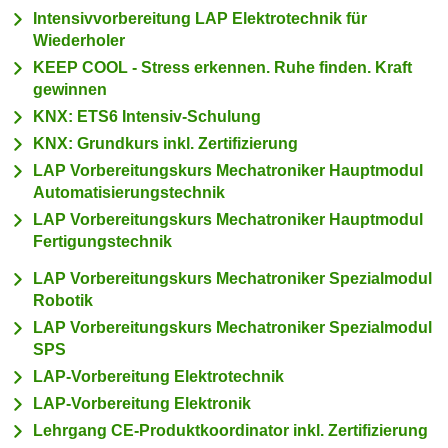
n
Intensivvorbereitung LAP Elektrotechnik für
h
u
Wiederholer
C
r
KEEP COOL - Stress erkennen. Ruhe finden. Kraft
o
C
gewinnen
o
o
KNX: ETS6 Intensiv-Schulung
k
o
i
KNX: Grundkurs inkl. Zertifizierung
k
e
LAP Vorbereitungskurs Mechatroniker Hauptmodul
i
s
Automatisierungstechnik
e
v
LAP Vorbereitungskurs Mechatroniker Hauptmodul
s
o
Fertigungstechnik
,
n
d
LAP Vorbereitungskurs Mechatroniker Spezialmodul
U
i
Robotik
S
e
LAP Vorbereitungskurs Mechatroniker Spezialmodul
-
f
SPS
a
ü
LAP-Vorbereitung Elektrotechnik
m
r
LAP-Vorbereitung Elektronik
e
d
Lehrgang CE-Produktkoordinator inkl. Zertifizierung
r
i