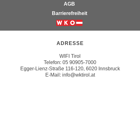
u
AGB
e
b
Barrierefreiheit
n
i
i
e
Weiter zur Website der Wirts
n
t
d
e
ADRESSE
e
n
n
,
WIFI Tirol
U
w
Telefon:
05 90905-7000
S
Egger-Lienz-Straße 116-120, 6020 Innsbruck
e
A
E-Mail:
info@wktirol.at
r
,
d
b
e
FOLGEN SIE UNS
e
n
i
w
w
e
e
i
l
t
c
e
ZAHLUNGSMÖGLICHKEITEN