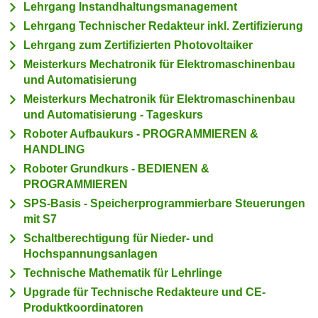
i
Lehrgang Instandhaltungsmanagement
e
k
Lehrgang Technischer Redakteur inkl. Zertifizierung
F
a
u
Lehrgang zum Zertifizierten Photovoltaiker
n
n
Meisterkurs Mechatronik für Elektromaschinenbau
i
k
und Automatisierung
s
t
Meisterkurs Mechatronik für Elektromaschinenbau
c
i
und Automatisierung - Tageskurs
h
o
Roboter Aufbaukurs - PROGRAMMIEREN &
e
n
HANDLING
n
d
Roboter Grundkurs - BEDIENEN &
U
e
PROGRAMMIEREN
n
r
SPS-Basis - Speicherprogrammierbare Steuerungen
t
W
mit S7
e
e
Schaltberechtigung für Nieder- und
r
b
Hochspannungsanlagen
n
s
Technische Mathematik für Lehrlinge
e
e
Upgrade für Technische Redakteure und CE-
h
i
Produktkoordinatoren
m
t