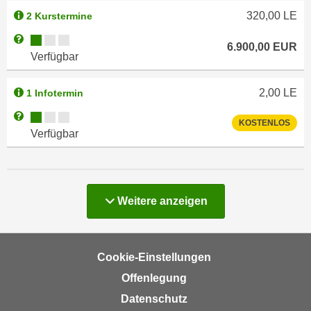
a
320,00
LE
h
2 Kurstermine
t
m
Kursverfügbarkeit:
Weitere Informationen zum Anmeldestatus "Verfügbar"
e
6.900,00
EUR
e
Verfügbar
n
O
a
n
2,00
LE
1 Infotermin
u
l
c
Kursverfügbarkeit:
i
Weitere Informationen zum Anmeldestatus "Verfügbar"
KOSTENLOS
h
n
Verfügbar
a
e
n
-
U
J
n
o
Kurse
Weitere
anzeigen
t
u
e
r
r
n
Cookie-Einstellungen
n
e
e
Offenlegung
y
h
Datenschutz
z
m