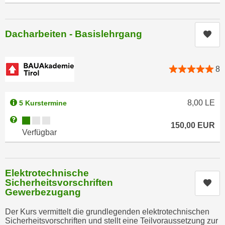
k
z
i
w
e
e
Dacharbeiten - Basislehrgang
Kur
-
c
S
k
e
e
8
t
n
z
u
u
8,00
LE
5 Kurstermine
n
n
d
Kursverfügbarkeit:
Weitere Informationen zum Anmeldestatus "Verfügbar"
g
150,00
EUR
u
Verfügbar
z
m
u
f
s
ü
Elektrotechnische
t
r
Sicherheitsvorschriften
Kur
i
S
Gewerbezugang
m
i
m
Der Kurs vermittelt die grundlegenden elektrotechnischen
e
e
Sicherheitsvorschriften und stellt eine Teilvoraussetzung zur
r