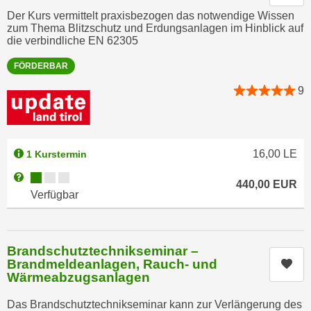
n
Der Kurs vermittelt praxisbezogen das notwendige Wissen
d
E
zum Thema Blitzschutz und Erdungsanlagen im Hinblick auf
e
die verbindliche EN 62305
U
n
-
w
FÖRDERBAR
U
i
9
S
r
A
z
u
i
n
e
16,00
LE
1 Kurstermin
t
l
Kursverfügbarkeit:
e
Weitere Informationen zum Anmeldestatus "Verfügbar"
o
440,00
EUR
r
Verfügbar
r
w
i
o
e
r
n
Brandschutztechnikseminar –
f
Brandmeldeanlagen, Rauch- und
Kur
t
Wärmeabzugsanlagen
e
i
n
e
Das Brandschutztechnikseminar kann zur Verlängerung des
h