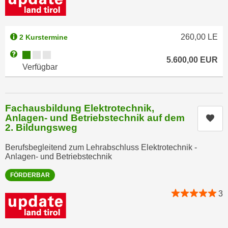
n
b
p
e
e
r
260,00
LE
2 Kurstermine
r
h
s
Kursverfügbarkeit:
Weitere Informationen zum Anmeldestatus "Verfügbar"
i
5.600,00
EUR
o
Verfügbar
n
n
a
e
u
n
s
Fachausbildung Elektrotechnik,
b
Anlagen- und Betriebstechnik auf dem
e
Kur
e
2. Bildungsweg
i
z
n
Berufsbegleitend zum Lehrabschluss Elektrotechnik -
o
e
Anlagen- und Betriebstechnik
g
a
e
FÖRDERBAR
n
n
g
3
e
e
n
n
D
e