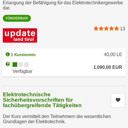
Erlangung der Befähigung für das Elektrotechnikergewerbe
n
e
dar.
,
l
g
FÖRDERBAR
e
e
v
13
l
a
a
n
n
t
g
40,00
LE
e
1 Kurstermin
e
I
Kursverfügbarkeit:
Weitere Informationen zum Anmeldestatus "Verfügbar"
n
1.090,00
EUR
n
Verfügbar
I
h
h
a
r
l
e
Elektrotechnische
t
Sicherheitsvorschriften für
Kur
d
e
fachübergreifende Tätigkeiten
u
a
r
n
Der Kurs vermittelt den Teilnehmern die wesentlichen
c
Grundlagen der Elektrotechnik.
z
h