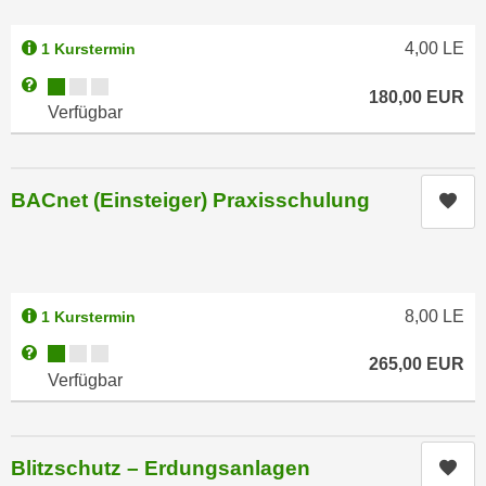
h
e
u
r
4,00
LE
1 Kurstermin
t
e
Kursverfügbarkeit:
z
Weitere Informationen zum Anmeldestatus "Verfügbar"
n
180,00
EUR
a
Verfügbar
“
b
k
k
l
o
i
BACnet (Einsteiger) Praxisschulung
Kur
m
c
m
k
e
e
n
n
8,00
LE
1 Kurstermin
z
,
w
Kursverfügbarkeit:
Weitere Informationen zum Anmeldestatus "Verfügbar"
v
265,00
EUR
i
Verfügbar
e
s
r
c
w
h
e
Blitzschutz – Erdungsanlagen
Kur
e
n