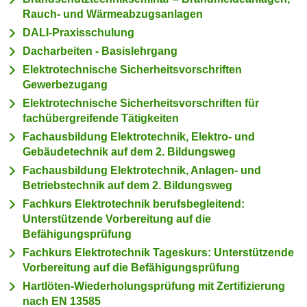
c
Rauch- und Wärmeabzugsanlagen
i
h
m
DALI-Praxisschulung
t
m
Dacharbeiten - Basislehrgang
e
u
Elektrotechnische Sicherheitsvorschriften
n
n
Gewerbezugang
S
g
Elektrotechnische Sicherheitsvorschriften für
i
v
fachübergreifende Tätigkeiten
e
e
Fachausbildung Elektrotechnik, Elektro- und
,
r
Gebäudetechnik auf dem 2. Bildungsweg
d
w
Fachausbildung Elektrotechnik, Anlagen- und
a
e
Betriebstechnik auf dem 2. Bildungsweg
s
n
Fachkurs Elektrotechnik berufsbegleitend:
s
d
Unterstützende Vorbereitung auf die
w
e
Befähigungsprüfung
i
n
Fachkurs Elektrotechnik Tageskurs: Unterstützende
r
w
Vorbereitung auf die Befähigungsprüfung
a
i
Hartlöten-Wiederholungsprüfung mit Zertifizierung
u
r
nach EN 13585
c