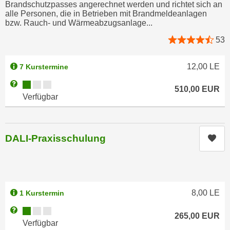
r
Brandschutzpasses angerechnet werden und richtet sich an
a
alle Personen, die in Betrieben mit Brandmeldeanlagen
t
bzw. Rauch- und Wärmeabzugsanlage...
b
e
e
53
C
n
o
.
o
12,00
LE
7 Kurstermine
W
k
Kursverfügbarkeit:
Weitere Informationen zum Anmeldestatus "Verfügbar"
e
510,00
EUR
i
Verfügbar
n
e
n
s
S
z
i
DALI-Praxisschulung
Kur
u
e
A
d
n
e
a
r
l
8,00
LE
1 Kurstermin
C
y
o
Kursverfügbarkeit:
Weitere Informationen zum Anmeldestatus "Verfügbar"
s
265,00
EUR
o
Verfügbar
e