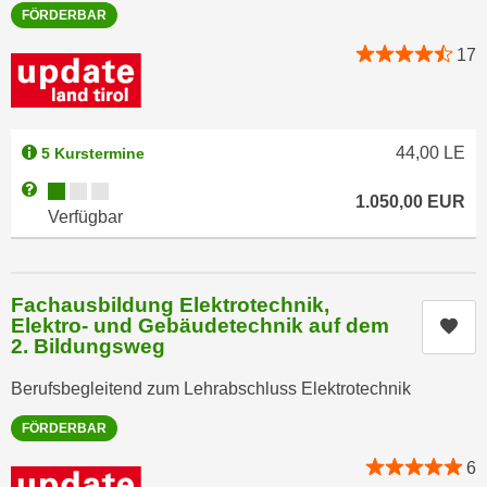
u
FÖRDERBAR
d
z
i
17
e
e
i
C
g
o
e
44,00
LE
5 Kurstermine
o
n
k
Kursverfügbarkeit:
Weitere Informationen zum Anmeldestatus "Verfügbar"
.
1.050,00
EUR
i
U
Verfügbar
e
m
s
I
e
h
Fachausbildung Elektrotechnik,
r
n
Elektro- und Gebäudetechnik auf dem
Kur
h
2. Bildungsweg
e
o
n
Berufsbegleitend zum Lehrabschluss Elektrotechnik
b
d
e
a
FÖRDERBAR
n
r
6
e
ü