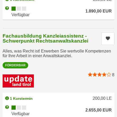
e
e
Kursverfügbarkeit:
Weitere Informationen zum Anmeldestatus "Verfügbar"
n
1.890,00
EUR
n
Verfügbar
e
o
i
t
n
w
s
Fachausbildung Kanzleiassistenz -
e
Kur
Schwerpunkt Rechtsanwaltskanzlei
e
n
t
d
Alles, was Recht ist! Erwerben Sie wertvolle Kompetenzen
z
für Ihre Arbeit in einer Anwaltskanzlei.
i
e
g
FÖRDERBAR
n
s
,
8
i
w
n
e
d
l
.
c
200,00
LE
1 Kurstermin
W
h
e
Kursverfügbarkeit:
Weitere Informationen zum Anmeldestatus "Verfügbar"
2.655,00
EUR
e
n
Verfügbar
s