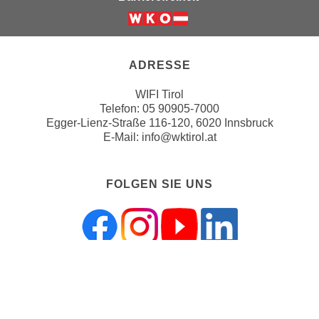
n
d
E
Weiter zur Website der Wirts
e
U
n
-
ADRESSE
w
U
i
WIFI Tirol
S
r
Telefon:
05 90905-7000
A
z
Egger-Lienz-Straße 116-120, 6020 Innsbruck
u
i
E-Mail:
info@wktirol.at
n
e
t
l
e
FOLGEN SIE UNS
o
r
r
w
i
o
e
r
n
f
t
e
ZAHLUNGSMÖGLICHKEITEN
i
n
e
h