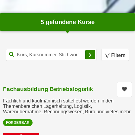
n
h
u
C
r
5 gefundene Kurse
o
C
o
o
k
o
i
k
e
Filterbereich schl
i
Filtern
s
e
v
s
o
,
n
d
U
Fachausbildung Betriebslogistik
i
Kur
S
e
Fachlich und kaufmännisch sattelfest werden in den
-
f
Themenbereichen Lagerhaltung, Logistik,
a
ü
Warenübernahme, Rechnungswesen, Büro und vieles mehr.
m
r
e
FÖRDERBAR
d
r
i