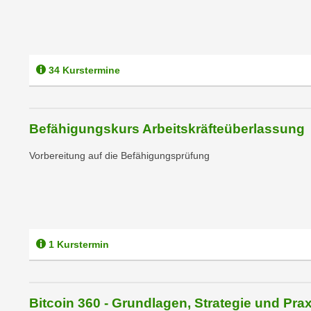
c
i
h
e
u
r
t
e
z
34 Kurstermine
n
a
“
b
k
k
l
Befähigungskurs Arbeitskräfteüberlassung
o
i
m
Vorbereitung auf die Befähigungsprüfung
c
m
k
e
e
n
n
z
,
w
v
1 Kurstermin
i
e
s
r
c
w
Bitcoin 360 - Grundlagen, Strategie und Prax
h
e