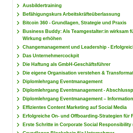
a
- nur für sichtbaren Text
Ausbildertraining
t
c
i
Befähigungskurs Arbeitskräfteüberlassung
h
m
Bitcoin 360 - Grundlagen, Strategie und Praxis
t
m
Business Buddy: Als Teamgestalter:in wirksam f
e
u
Wirkung erhöhen
n
n
S
Changemanagement und Leadership - Erfolgreic
g
i
v
Das Unternehmercockpit
e
e
Die Haftung als GmbH-Geschäftsführer
,
r
Die eigene Organisation verstehen & Transforma
d
w
Diplomlehrgang Eventmanagement
a
e
s
Diplomlehrgang Eventmanagement - Abschluss
n
s
d
Diplomlehrgang Eventmanagement – Information
w
e
Effizientes Content Marketing auf Social Media
i
n
Erfolgreiche On- und Offboarding-Strategien für
r
w
a
Erste Schritte in Corporate Social Responsibility
i
u