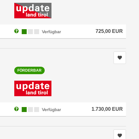
Weitere Informationen zum Anmeldestatus "Verfügbar"
Kursverfügbarkeit:
725,00
EUR
Verfügbar
Kurs me
FÖRDERBAR
Weitere Informationen zum Anmeldestatus "Verfügbar"
Kursverfügbarkeit:
1.730,00
EUR
Verfügbar
Kurs me