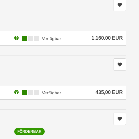
Kurs me
Weitere Informationen zum Anmeldestatus "Verfügbar"
Kursverfügbarkeit:
1.160,00
EUR
Verfügbar
Kurs me
Weitere Informationen zum Anmeldestatus "Verfügbar"
Kursverfügbarkeit:
435,00
EUR
Verfügbar
Kurs me
FÖRDERBAR