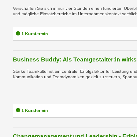
e
n
Verschaffen Sie sich in nur vier Stunden einen fundierten Überb
n
d
und mögliche Einsatzbereiche im Unternehmenskontext sachlich 
E
e
U
n
-
1 Kurstermin
w
U
i
S
r
A
z
Business Buddy: Als Teamgestalter:in wirk
u
i
n
Starke Teamkultur ist ein zentraler Erfolgsfaktor für Leistung u
e
t
Kommunikation und Teamdynamiken gezielt zu steuern, Spannun
l
e
o
r
r
w
i
o
e
1 Kurstermin
r
n
f
t
e
i
n
Changemanagement und Leadership - Erfolg