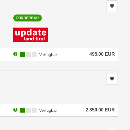
Kurs me
FÖRDERBAR
Weitere Informationen zum Anmeldestatus "Verfügbar"
Kursverfügbarkeit:
495,00
EUR
Verfügbar
Kurs me
Weitere Informationen zum Anmeldestatus "Verfügbar"
Kursverfügbarkeit:
2.850,00
EUR
Verfügbar