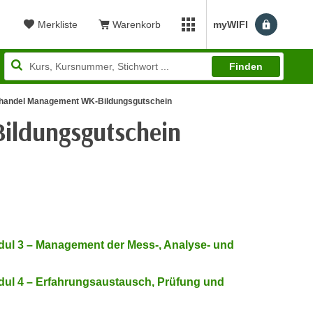
Merkliste
Warenkorb
myWIFI
Benutzerm
myWIFI Apps öffnen
Finden
nhandel Management WK-Bildungsgutschein
ildungsgutschein
ewertung: 4,85
odul 3 – Management der Mess-, Analyse- und
odul 4 – Erfahrungsaustausch, Prüfung und