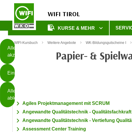
WIFI TIROL
Diese
SERVI
KURSE & MEHR
Seite
Zum Inhalt springen
Zur Fußzeile springen
verwendet
WIFI-Kursbuch
Weitere Angebote
WK-Bildungsgutscheine I
Cookies
Alle
Papier- & Spiel
akzeptieren
O
h
Einstellungen
n
e
B
I
Alle
i
h
ablehnen
t
r
Agiles Projektmanagement mit SCRUM
t
e
Angewandte Qualitätstechnik - Qualitätsfachkraft
Weiterlesen
e
Z
Angewandte Qualitätstechnik - Vertiefung Qualitä
b
u
e
Assessment Center Training
s