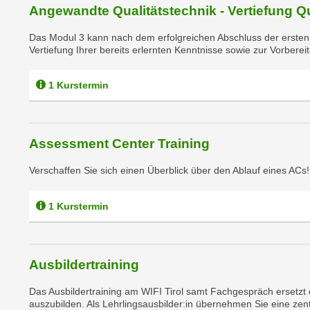
n
Angewandte Qualitätstechnik - Vertiefung Qu
s
n
i
S
Das Modul 3 kann nach dem erfolgreichen Abschluss der ersten
c
Vertiefung Ihrer bereits erlernten Kenntnisse sowie zur Vorberei
i
h
e
n
a
1 Kurstermin
i
u
c
f
h
„
Assessment Center Training
t
A
d
l
Verschaffen Sie sich einen Überblick über den Ablauf eines ACs!
e
l
m
e
1 Kurstermin
D
a
a
k
t
z
e
Ausbildertraining
e
n
p
Das Ausbildertraining am WIFI Tirol samt Fachgespräch ersetzt d
s
t
auszubilden. Als Lehrlingsausbilder:in übernehmen Sie eine zentr