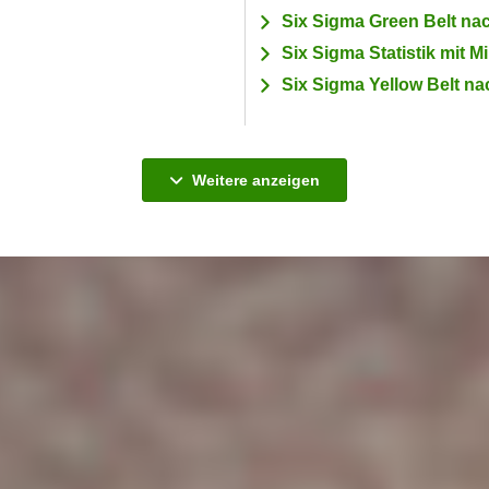
Six Sigma Green Belt na
Six Sigma Statistik mit M
Six Sigma Yellow Belt n
Kurse
Weitere
anzeigen