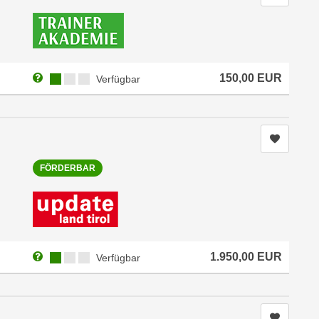
Weitere Informationen zum Anmeldestatus "Verfügbar"
Kursverfügbarkeit:
150,00
EUR
Verfügbar
Kurs me
FÖRDERBAR
Weitere Informationen zum Anmeldestatus "Verfügbar"
Kursverfügbarkeit:
1.950,00
EUR
Verfügbar
Kurs me