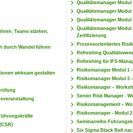
Qualitätsmanager Modu
Qualitätsmanager Modu
Qualitätsmanager Modul
Qualitätsmanager Modul 
ühren, Teams stärken,
Zertifizierung
Prozessorientiertes Ri
h durch Wandel führen
Refreshing Qualitätswes
Refreshing für IFS-Mana
Risikomanager Modul 1 
tionen wirksam gestalten
Risikomanager Modul 3 
Risikomanager – Worksho
prüfung
Senior Risk Manager - Wo
sveranstaltung
Risikomanagement – Wor
Risikomanager - Modul 2
 Führungskräfte
Seminarreihe Führungs
 (CSR)
Six Sigma Black Belt na