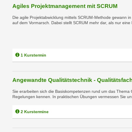
m
Agiles Projektmanagement mit SCRUM
t
e
e
n
Die agile Projektabwicklung mittels SCRUM-Methode gewann in d
n
auf dem Vormarsch. Dabei stellt SCRUM mehr dar, als nur eine
e
o
i
t
n
w
s
e
e
n
1 Kurstermin
t
d
z
i
e
g
Angewandte Qualitätstechnik - Qualitätsfach
n
s
,
i
Sie erarbeiten sich die Basiskompetenzen rund um das Thema Q
w
Regelungen kennen. In praktischen Übungen vermessen Sie unter
n
e
d
l
.
2 Kurstermine
c
W
h
e
e