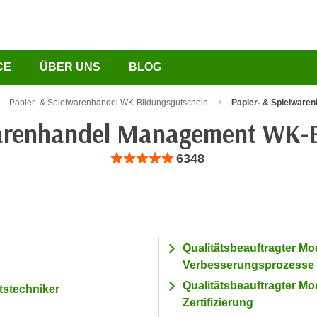
CE
ÜBER UNS
BLOG
Papier- & Spielwarenhandel WK-Bildungsgutschein
Papier- & Spielware
warenhandel Management WK-B
Bewertung: Anzahl 6348, Durchschnittliche B
6348
Qualitätsbeauftragter M
Verbesserungsprozesse
Qualitätsbeauftragter M
tstechniker
Zertifizierung