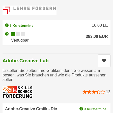
t
D
z
a
n
z
i
u
16,00
LE
8 Kurstermine
v
v
e
Kursverfügbarkeit:
Weitere Informationen zum Anmeldestatus "Verfügbar"
e
383,00
EUR
a
r
Verfügbar
u
a
u
r
n
b
Adobe-Creative Lab
Kur
t
e
e
i
Erstellen Sie selber Ihre Grafiken, denn Sie wissen am
r
besten, was Sie brauchen und wie die Produkte aussehen
t
sollen.
l
e
i
n
13
e
w
g
i
e
r
Adobe-Creative Grafik - Die
3 Kurstermine
n
u