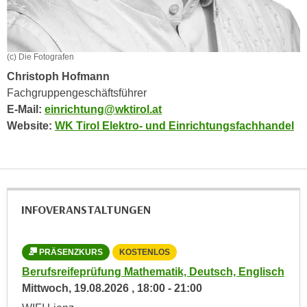
r
a
t
b
e
e
C
(c) Die Fotografen
n
o
Christoph Hofmann
.
o
Fachgruppengeschäftsführer
W
k
E-Mail:
einrichtung@wktirol.at
e
i
Website:
WK Tirol Elektro- und Einrichtungsfachhandel
n
e
n
s
S
z
i
u
e
A
INFOVERANSTALTUNGEN
d
n
e
a
r
l
PRÄSENZKURS
KOSTENLOS
L
C
y
Berufsreifeprüfung Mathematik, Deutsch, Englisch
Aus
o
s
Mittwoch,
19.08.2026
,
18:00
-
21:00
Don
o
e