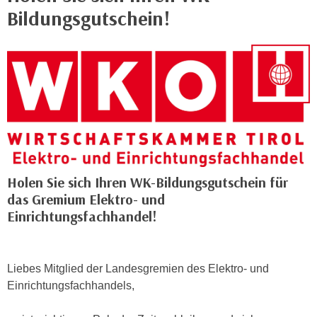
i
e
Bildungsgutschein!
k
F
a
u
n
n
i
k
s
t
c
i
h
o
e
n
n
d
U
Holen Sie sich Ihren WK-Bildungsgutschein für
e
n
das Gremium Elektro- und
r
t
Einrichtungsfachhandel!
W
e
e
r
b
n
s
Liebes Mitglied der Landesgremien des Elektro- und
e
e
Einrichtungsfachhandels,
h
i
m
t