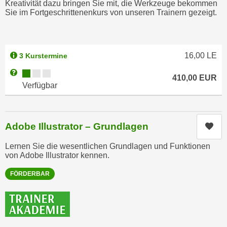
Kreativität dazu bringen Sie mit, die Werkzeuge bekommen
u
e
Sie im Fortgeschrittenenkurs von unseren Trainern gezeigt.
b
n
i
i
e
n
t
16,00
LE
3 Kurstermine
d
e
Kursverfügbarkeit:
e
Weitere Informationen zum Anmeldestatus "Verfügbar"
n
410,00
EUR
n
Verfügbar
,
U
w
S
e
A
r
Adobe Illustrator – Grundlagen
Kur
,
d
b
Lernen Sie die wesentlichen Grundlagen und Funktionen
e
von Adobe Illustrator kennen.
e
n
i
w
FÖRDERBAR
w
e
e
i
l
t
c
e