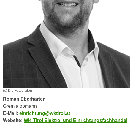
h
e
u
r
t
e
z
n
a
“
b
k
k
l
o
i
m
c
m
k
e
e
n
n
z
,
(c) Die Fotografen
w
v
Roman Eberharter
i
e
Gremialobmann
s
r
E-Mail:
einrichtung@wktirol.at
c
w
Website:
WK Tirol Elektro- und Einrichtungsfachhandel
h
e
e
n