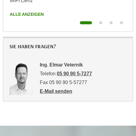
WIFI Lienz
Onl
k
z
i
w
ALLE ANZEIGEN
ALL
e
e
-
c
S
k
e
e
SIE HABEN FRAGEN?
t
n
z
u
u
n
Ing. Elmar Veternik
n
d
Telefon
05 90 90 5-7277
g
u
z
Fax 05 90 90 5-57277
m
u
E-Mail senden
f
s
an Ing. Elmar Veternik: mailto:elmar.vete
ü
t
r
i
S
m
i
m
e
e
r