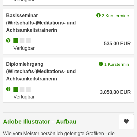
a
h
t
m
Basisseminar
2 Kurstermine
e
e
(Wirtschafts-)Meditations- und
n
O
Achtsamkeitstrainerin
a
n
Kursverfügbarkeit:
Weitere Informationen zum Anmeldestatus "Verfügbar"
u
535,00
EUR
l
Verfügbar
c
i
h
n
a
Diplomlehrgang
1 Kurstermin
e
n
(Wirtschafts-)Meditations- und
-
U
Achtsamkeitstrainerin
J
n
o
Kursverfügbarkeit:
Weitere Informationen zum Anmeldestatus "Verfügbar"
3.050,00
EUR
t
u
Verfügbar
e
r
r
n
n
e
Adobe Illustrator – Aufbau
Kur
e
y
h
z
Wie vom Meister persönlich gefertigte Grafiken - die
m