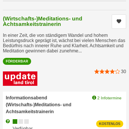
n
b
p
e
e
(Wirtschafts-)Meditations- und
r
Kur
r
Achtsamkeitstrainerin
h
s
i
In einer Zeit, die von ständigem Wandel und hohem
o
n
Leistungsdruck geprägt ist, wächst bei vielen Menschen das
n
Bedürfnis nach innerer Ruhe und Klarheit. Achtsamkeit und
a
e
Meditation gewinnen dabei zunehme...
u
n
s
FÖRDERBAR
b
e
e
30
i
z
n
o
e
g
a
Informationsabend
2 Infotermine
e
n
(Wirtschafts-)Meditations- und
n
g
Achtsamkeitstrainerin
e
e
n
Kursverfügbarkeit:
Weitere Informationen zum Anmeldestatus "Verfügbar"
n
KOSTENLOS
D
Verfügbar
e