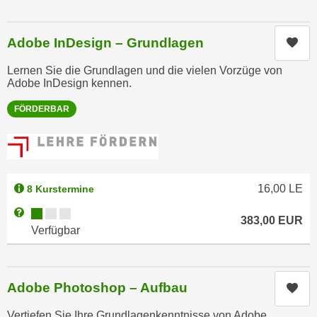
e
n
m
g
Adobe InDesign – Grundlagen
Kur
E
z
U
w
Lernen Sie die Grundlagen und die vielen Vorzüge von
-
Adobe InDesign kennen.
e
D
c
FÖRDERBAR
a
k
t
e
e
u
n
n
s
d
16,00
LE
8 Kurstermine
c
O
Kursverfügbarkeit:
Weitere Informationen zum Anmeldestatus "Verfügbar"
h
p
383,00
EUR
Verfügbar
u
t
t
i
z
m
r
Adobe Photoshop – Aufbau
Kur
i
e
e
Vertiefen Sie Ihre Grundlagenkenntnisse von Adobe
c