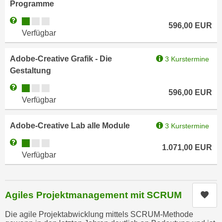
Programme
,
n
S
Kursverfügbarkeit:
Weitere Informationen zum Anmeldestatus "Verfügbar"
d
596,00
EUR
i
Verfügbar
a
e
u
n
Adobe-Creative Grafik - Die
s
3 Kurstermine
u
Gestaltung
g
r
e
Kursverfügbarkeit:
Weitere Informationen zum Anmeldestatus "Verfügbar"
e
596,00
EUR
w
Verfügbar
i
ä
n
h
Adobe-Creative Lab alle Module
3 Kurstermine
g
l
e
Kursverfügbarkeit:
t
Weitere Informationen zum Anmeldestatus "Verfügbar"
1.071,00
EUR
s
e
Verfügbar
c
P
h
a
r
r
Agiles Projektmanagement mit SCRUM
Kur
ä
t
n
n
Die agile Projektabwicklung mittels SCRUM-Methode
k