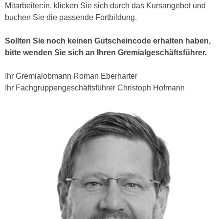
n
Mitarbeiter:in, klicken Sie sich durch das Kursangebot und
i
S
buchen Sie die passende Fortbildung.
c
i
h
e
Sollten Sie noch keinen Gutscheincode erhalten haben,
n
a
bitte wenden Sie sich an Ihren
Gremialgeschäftsführer.
i
u
c
f
Ihr Gremialobmann Roman Eberharter
h
„
Ihr Fachgruppengeschäftsführer Christoph Hofmann
t
A
d
l
e
l
m
e
D
a
a
k
t
z
e
e
n
p
s
t
c
i