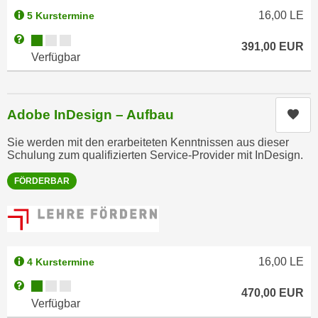
h
r
16,00
LE
5 Kurstermine
e
e
Kursverfügbarkeit:
n
Weitere Informationen zum Anmeldestatus "Verfügbar"
C
391,00
EUR
I
Verfügbar
o
h
o
r
k
e
i
Adobe InDesign – Aufbau
Kur
D
e
a
Sie werden mit den erarbeiteten Kenntnissen aus dieser
s
Schulung zum qualifizierten Service-Provider mit InDesign.
t
f
e
ü
FÖRDERBAR
n
r
k
M
e
a
i
r
n
16,00
LE
4 Kurstermine
k
e
e
Kursverfügbarkeit:
Weitere Informationen zum Anmeldestatus "Verfügbar"
470,00
EUR
m
t
Verfügbar
d
i