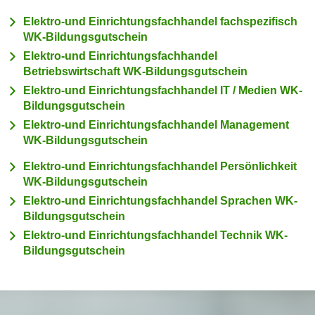
c
i
Elektro-und Einrichtungsfachhandel fachspezifisch
h
m
WK-Bildungsgutschein
t
m
Elektro-und Einrichtungsfachhandel
e
u
Betriebswirtschaft WK-Bildungsgutschein
n
n
Elektro-und Einrichtungsfachhandel IT / Medien WK-
S
g
Bildungsgutschein
i
v
Elektro-und Einrichtungsfachhandel Management
e
e
WK-Bildungsgutschein
,
r
d
Elektro-und Einrichtungsfachhandel Persönlichkeit
w
a
WK-Bildungsgutschein
e
s
Elektro-und Einrichtungsfachhandel Sprachen WK-
n
s
Bildungsgutschein
d
w
Elektro-und Einrichtungsfachhandel Technik WK-
e
i
Bildungsgutschein
n
r
w
a
i
u
r
c