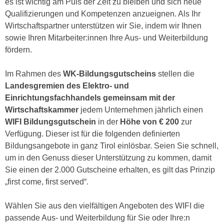
es ist wichtig am Puls der Zeit zu bleiben und sich neue
e
e
Qualifizierungen und Kompetenzen anzueignen. Als Ihr
n
n
Wirtschaftspartner unterstützen wir Sie, indem wir Ihnen
e
o
sowie Ihren Mitarbeiter:innen Ihre Aus- und Weiterbildung
i
t
fördern.
n
w
s
e
Im Rahmen des
WK-Bildungsgutscheins
stellen die
e
n
Landesgremien des Elektro- und
t
d
Einrichtungsfachhandels gemeinsam mit der
z
i
Wirtschaftskammer
jedem Unternehmen jährlich einen
e
g
WIFI Bildungsgutschein
in der
Höhe von € 200
zur
n
s
Verfügung. Dieser ist für die folgenden definierten
,
i
Bildungsangebote in ganz Tirol einlösbar. Seien Sie schnell,
w
n
um in den Genuss dieser Unterstützung zu kommen, damit
e
d
Sie einen der 2.000 Gutscheine erhalten, es gilt das Prinzip
l
.
„first come, first served“.
c
W
h
e
Wählen Sie aus den vielfältigen Angeboten des WIFI die
e
n
passende Aus- und Weiterbildung für Sie oder Ihre:n
s