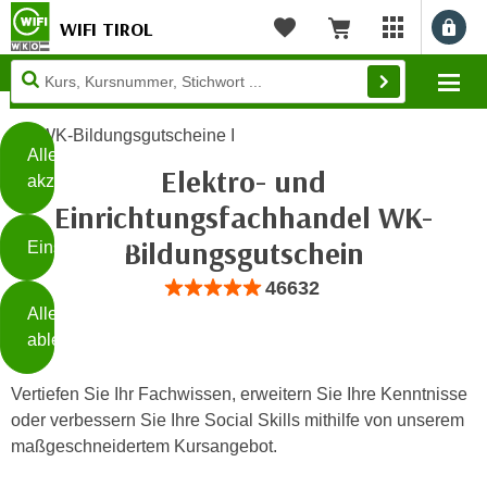
WIFI TIROL
Benu
myWIFI Apps ö
Merkliste
Warenkorb
Diese
Mo
Seite
Zum Inhalt springen
Zur Fußzeile springen
verwendet
WK-Bildungsgutscheine I
Cookies
Alle
Elektro- und
akzeptieren
O
Einrichtungsfachhandel WK-
h
Bildungsgutschein
Einstellungen
n
e
Bewertung: Anzahl 46632, Durchschnittli
46632
B
I
Alle
i
h
ablehnen
t
r
t
e
Vertiefen Sie Ihr Fachwissen, erweitern Sie Ihre Kenntnisse
Weiterlesen
e
Z
oder verbessern Sie Ihre Social Skills mithilfe von unserem
b
u
maßgeschneidertem Kursangebot.
e
s
a
- nur für sichtbaren Text
t