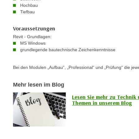
c
i
Hochbau
h
e
Tiefbau
u
r
t
e
Voraussetzungen
z
n
Revit - Grundlagen:
a
“
MS Windows
b
k
grundlegende bautechnische Zeichenkenntnisse
k
l
o
i
Bei den Modulen „Aufbau“, „Professional“ und „Prüfung“ die je
m
c
m
k
e
Mehr lesen im Blog
e
n
n
Lesen Sie mehr zu Technik
z
,
Themen in unserem Blog
w
v
i
e
s
r
c
w
h
e