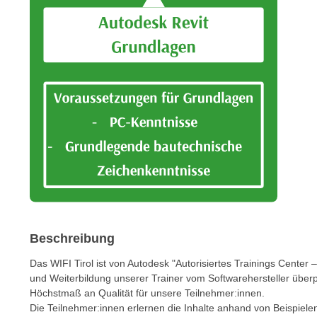
m
t
e
e
n
n
e
o
i
t
n
w
s
e
e
n
t
d
z
i
e
g
n
s
,
i
w
n
Beschreibung
e
d
l
Das WIFI Tirol ist von Autodesk "Autorisiertes Trainings Cente
.
und Weiterbildung unserer Trainer vom Softwarehersteller überpr
c
W
Höchstmaß an Qualität für unsere Teilnehmer:innen.
h
e
Die Teilnehmer:innen erlernen die Inhalte anhand von Beispielen
e