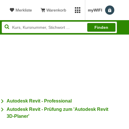
Merkliste
Warenkorb
myWIFI
Benutzerm
myWIFI Apps öffnen
Finden
wertung: 4,92
Autodesk Revit - Professional
Autodesk Revit - Prüfung zum 'Autodesk Revit
3D-Planer'