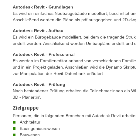
n
s
Autodesk Revit - Grundlagen
n
i
Es wird ein einfaches Neubaugebäude modelliert, beschriftet un
S
Anschließend werden die Pläne als pdf ausgegeben und 2D-dwg
c
i
h
e
Autodesk Revit - Aufbau
n
Es wird ein Bürogebäude modelliert, bei dem die tragende Strukt
a
i
erstellt werden. Anschließend werden Umbaupläne erstellt und 
u
c
f
Autodesk Revit - Professional
h
„
Es werden im Familieneditor anhand von verschiedenen Familienv
t
A
und in ein Projekt geladen. Anschließen wird die Dynamo Skrip
d
zur Manipulation der Revit-Datenbank erläutert.
l
e
l
Autodesk Revit - Prüfung
m
e
Nach bestandener Prüfung erhalten die Teilnehmer:innen ein WI
D
a
3D - Planer:in'.
a
k
Zielgruppe
t
z
e
Personen, die in folgenden Branchen mit Autodesk Revit arbeit
e
Architektur
n
p
Bauingenieurswesen
s
t
Bauwesen