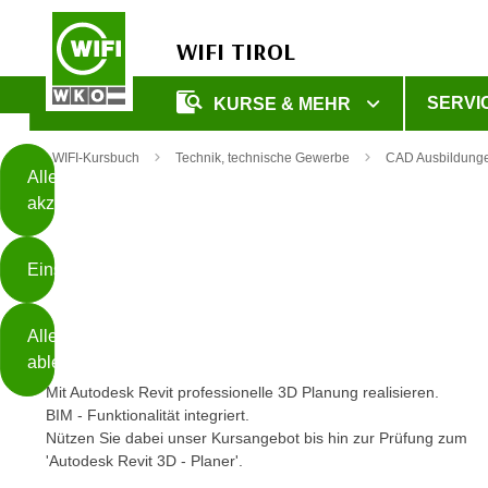
WIFI TIROL
Diese
SERVI
KURSE & MEHR
Seite
Zum Inhalt springen
Zur Fußzeile springen
verwendet
WIFI-Kursbuch
Technik, technische Gewerbe
CAD Ausbildunge
Cookies
Alle
akzeptieren
O
h
Einstellungen
n
e
B
I
Alle
i
h
ablehnen
t
r
Mit Autodesk Revit professionelle 3D Planung realisieren.
t
e
BIM - Funktionalität integriert.
Weiterlesen
e
Z
Nützen Sie dabei unser Kursangebot bis hin zur Prüfung zum
b
u
'Autodesk Revit 3D - Planer'.
e
s