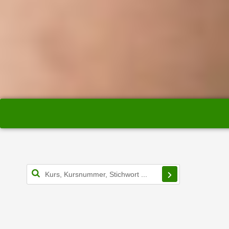
e
n
n
d
E
e
U
n
-
w
U
i
S
r
A
z
u
i
n
e
t
l
e
o
r
r
w
i
Filterbereich s
o
e
r
n
f
t
e
i
n