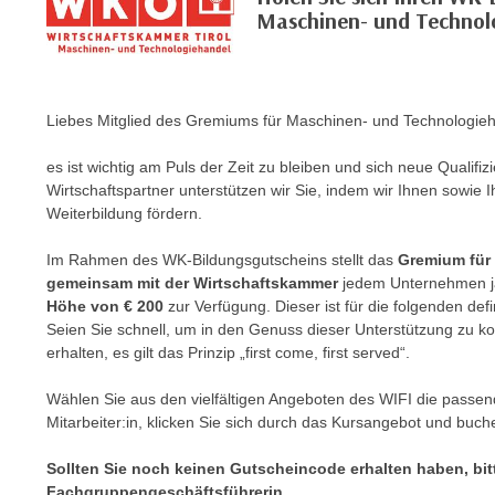
m
Maschinen- und Technol
t
e
e
n
n
e
o
i
Liebes Mitglied des Gremiums für Maschinen- und Technologieh
t
n
w
es ist wichtig am Puls der Zeit zu bleiben und sich neue Qualif
s
e
Wirtschaftspartner unterstützen wir Sie, indem wir Ihnen sowie I
e
n
Weiterbildung fördern.
t
d
z
i
Im Rahmen des WK-Bildungsgutscheins stellt das
Gremium für
e
gemeinsam mit der Wirtschaftskammer
jedem Unternehmen jä
g
n
Höhe von € 200
zur Verfügung. Dieser ist für die folgenden def
s
Seien Sie schnell, um in den Genuss dieser Unterstützung zu 
,
i
erhalten, es gilt das Prinzip „first come, first served“.
w
n
e
d
Wählen Sie aus den vielfältigen Angeboten des WIFI die passend
l
.
Mitarbeiter:in, klicken Sie sich durch das Kursangebot und buch
c
W
h
Sollten Sie noch keinen Gutscheincode erhalten haben, bit
e
e
Fachgruppengeschäftsführerin.