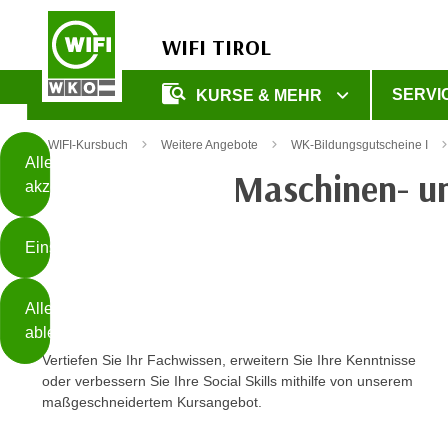
WIFI TIROL
Diese
SERVI
KURSE & MEHR
Seite
Zum Inhalt springen
Zur Fußzeile springen
verwendet
WIFI-Kursbuch
Weitere Angebote
WK-Bildungsgutscheine I
Cookies
Alle
Maschinen- u
akzeptieren
O
h
Einstellungen
n
e
B
I
Alle
i
h
ablehnen
t
r
Vertiefen Sie Ihr Fachwissen, erweitern Sie Ihre Kenntnisse
t
e
oder verbessern Sie Ihre Social Skills mithilfe von unserem
Weiterlesen
e
Z
maßgeschneidertem Kursangebot.
b
u
e
s