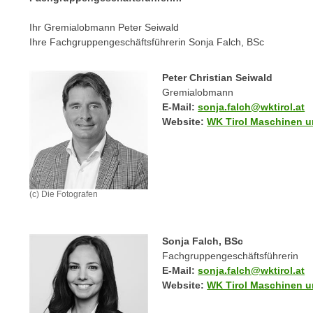
n
s
n
Ihr Gremialobmann Peter Seiwald
i
S
Ihre Fachgruppengeschäftsführerin Sonja Falch, BSc
c
i
h
e
Peter Christian Seiwald
n
a
Gremialobmann
i
u
E-Mail:
sonja.falch@wktirol.at
c
f
Website:
WK Tirol Maschinen u
h
„
t
A
d
l
e
l
(c) Die Fotografen
m
e
D
a
a
k
Sonja Falch, BSc
t
z
Fachgruppengeschäftsführerin
e
e
E-Mail:
sonja.falch@wktirol.at
n
Website:
WK Tirol Maschinen u
p
s
t