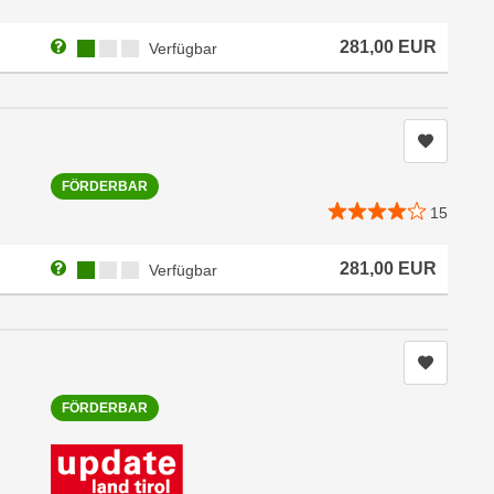
Weitere Informationen zum Anmeldestatus "Verfügbar"
Kursverfügbarkeit:
281,00
EUR
Verfügbar
Kurs me
FÖRDERBAR
15
Weitere Informationen zum Anmeldestatus "Verfügbar"
Kursverfügbarkeit:
281,00
EUR
Verfügbar
Kurs me
FÖRDERBAR