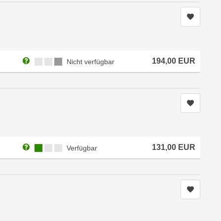
Kurs me
Weitere Informationen zum Anmeldestatus "Nicht verfügbar"
Kursverfügbarkeit:
194,00
EUR
Nicht verfügbar
Kurs me
Weitere Informationen zum Anmeldestatus "Verfügbar"
Kursverfügbarkeit:
131,00
EUR
Verfügbar
Kurs me