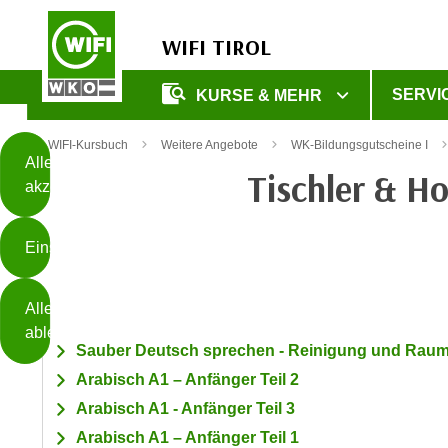
WIFI TIROL
Diese
SERVI
KURSE & MEHR
Seite
Zum Inhalt springen
Zur Fußzeile springen
verwendet
WIFI-Kursbuch
Weitere Angebote
WK-Bildungsgutscheine I
Cookies
Alle
Tischler & H
akzeptieren
O
h
Einstellungen
n
e
B
I
Alle
i
h
ablehnen
t
r
Sauber Deutsch sprechen - Reinigung und Raum
t
e
Arabisch A1 – Anfänger Teil 2
Weiterlesen
e
Z
Arabisch A1 - Anfänger Teil 3
b
u
e
Arabisch A1 – Anfänger Teil 1
s