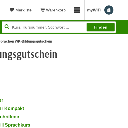
Merkliste
Warenkorb
myWIFI
Benutzerm
myWIFI Apps öffnen
Finden
 Sprachen WK-Bildungsgutschein
ungsgutschein
ewertung: 4,88
er
ger Kompakt
chrittene
ill Sprachkurs