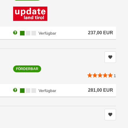
Weitere Informationen zum Anmeldestatus "Verfügbar"
Kursverfügbarkeit:
237,00
EUR
Verfügbar
Kurs me
FÖRDERBAR
1
Weitere Informationen zum Anmeldestatus "Verfügbar"
Kursverfügbarkeit:
281,00
EUR
Verfügbar
Kurs me