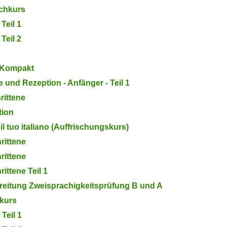
achkurs
Teil 1
Teil 2
r Kompakt
ce und Rezeption - Anfänger - Teil 1
rittene
tion
 il tuo italiano (Auffrischungskurs)
rittene
rittene
rittene Teil 1
ereitung Zweisprachigkeitsprüfung B und A
hkurs
Teil 1