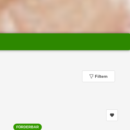
Filtern
Kurs me
FÖRDERBAR