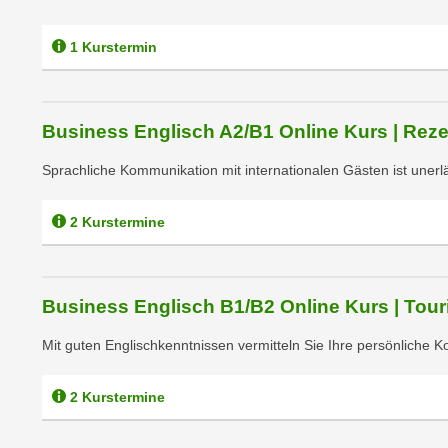
c
i
h
e
1 Kurstermin
u
r
t
e
z
n
a
Business Englisch A2/B1 Online Kurs | Reze
“
b
k
Sprachliche Kommunikation mit internationalen Gästen ist unerlä
k
l
o
i
m
2 Kurstermine
c
m
k
e
e
n
n
Business Englisch B1/B2 Online Kurs | Tou
z
,
w
Mit guten Englischkenntnissen vermitteln Sie Ihre persönlich
v
i
e
s
r
2 Kurstermine
c
w
h
e