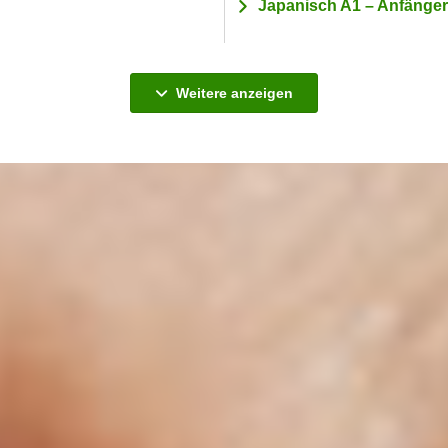
Japanisch A1 – Anfänger 
Kurse
Weitere
anzeigen