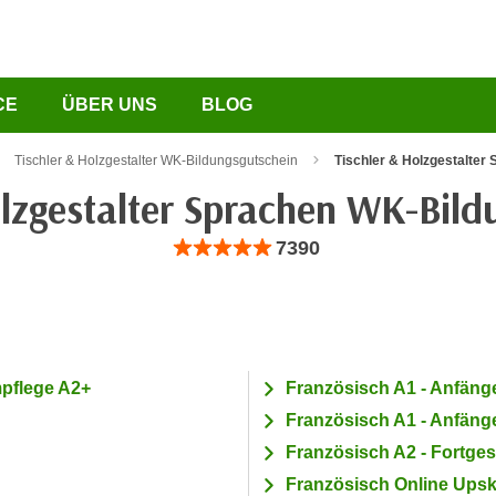
CE
ÜBER UNS
BLOG
Tischler & Holzgestalter WK-Bildungsgutschein
Tischler & Holzgestalter
olzgestalter Sprachen WK-Bild
Bewertung: Anzahl 7390, Durchschnittliche B
7390
pflege A2+
Französisch A1 - Anfäng
Französisch A1 - Anfän
Französisch A2 - Fortges
Französisch Online Upsk