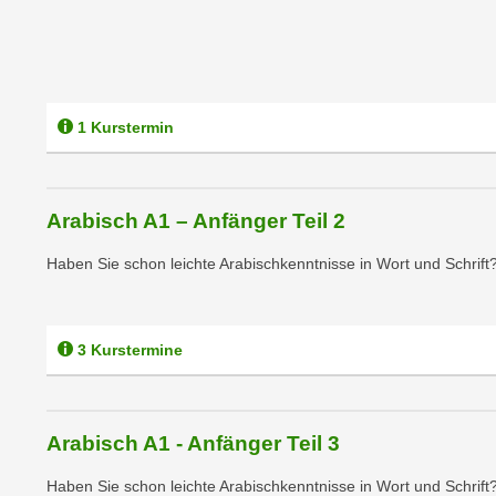
m
t
e
e
n
n
e
o
i
t
1 Kurstermin
n
w
s
e
e
n
Arabisch A1 – Anfänger Teil 2
t
d
z
i
Haben Sie schon leichte Arabischkenntnisse in Wort und Schrift?
e
g
n
s
,
i
3 Kurstermine
w
n
e
d
l
.
c
Arabisch A1 - Anfänger Teil 3
W
h
e
Haben Sie schon leichte Arabischkenntnisse in Wort und Schrift?
e