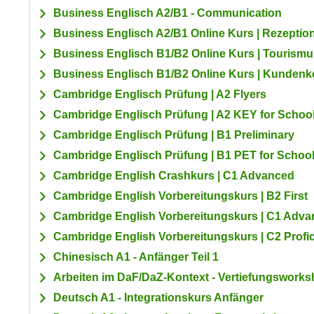
a
- nur für sichtbaren Text
Business Englisch A2/B1 - Communication
t
c
i
Business Englisch A2/B1 Online Kurs | Rezeptio
h
m
Business Englisch B1/B2 Online Kurs | Tourismu
t
m
Business Englisch B1/B2 Online Kurs | Kunden
e
u
n
Cambridge Englisch Prüfung | A2 Flyers
n
S
g
Cambridge Englisch Prüfung | A2 KEY for Schoo
i
v
Cambridge Englisch Prüfung | B1 Preliminary
e
e
Cambridge Englisch Prüfung | B1 PET for Schoo
,
r
Cambridge English Crashkurs | C1 Advanced
d
w
a
Cambridge English Vorbereitungskurs | B2 First
e
s
n
Cambridge English Vorbereitungskurs | C1 Adv
s
d
Cambridge English Vorbereitungskurs | C2 Profi
w
e
Chinesisch A1 - Anfänger Teil 1
i
n
r
Arbeiten im DaF/DaZ-Kontext - Vertiefungswork
w
a
Deutsch A1 - Integrationskurs Anfänger
i
u