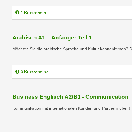
n
s
n
i
1 Kurstermin
S
c
i
h
e
n
a
Arabisch A1 – Anfänger Teil 1
i
u
c
Möchten Sie die arabische Sprache und Kultur kennenlernen? Da
f
h
„
t
A
d
l
3 Kurstermine
e
l
m
e
D
a
Business Englisch A2/B1 - Communication
a
k
t
z
Kommunikation mit internationalen Kunden und Partnern üben!
e
e
n
p
s
t