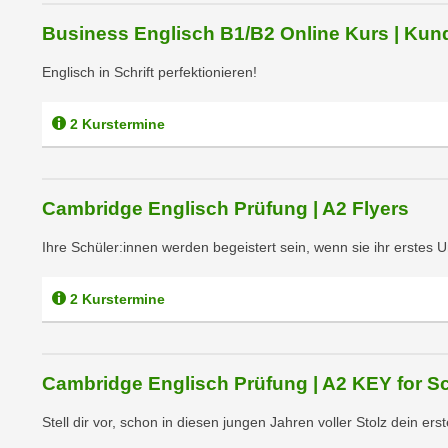
e
n
Business Englisch B1/B2 Online Kurs | Ku
n
d
E
e
Englisch in Schrift perfektionieren!
U
n
-
w
2 Kurstermine
U
i
S
r
A
z
u
Cambridge Englisch Prüfung | A2 Flyers
i
n
e
Ihre Schüler:innen werden begeistert sein, wenn sie ihr erstes Un
t
l
e
o
r
2 Kurstermine
r
w
i
o
e
r
n
Cambridge Englisch Prüfung | A2 KEY for S
f
t
e
Stell dir vor, schon in diesen jungen Jahren voller Stolz dein ers
i
n