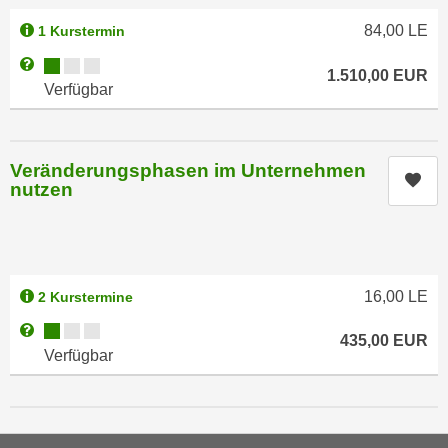
k
z
i
84,00
LE
1 Kurstermin
w
e
e
Kursverfügbarkeit:
Weitere Informationen zum Anmeldestatus "Verfügbar"
1.510,00
EUR
-
c
Verfügbar
S
k
e
e
t
n
Veränderungsphasen im Unternehmen
z
Kur
u
nutzen
u
n
n
d
g
u
z
m
u
16,00
LE
2 Kurstermine
f
s
ü
Kursverfügbarkeit:
Weitere Informationen zum Anmeldestatus "Verfügbar"
435,00
EUR
t
r
Verfügbar
i
S
m
i
m
e
e
r