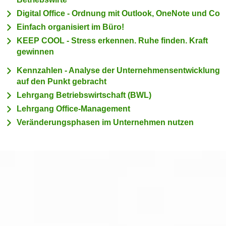
c
i
Digital Office - Ordnung mit Outlook, OneNote und Co
h
m
Einfach organisiert im Büro!
t
m
KEEP COOL - Stress erkennen. Ruhe finden. Kraft
e
u
gewinnen
n
n
S
Kennzahlen - Analyse der Unternehmensentwicklung
g
i
auf den Punkt gebracht
v
e
Lehrgang Betriebswirtschaft (BWL)
e
,
r
Lehrgang Office-Management
d
w
Veränderungsphasen im Unternehmen nutzen
a
e
s
n
s
d
w
e
i
n
r
w
a
i
u
r
c