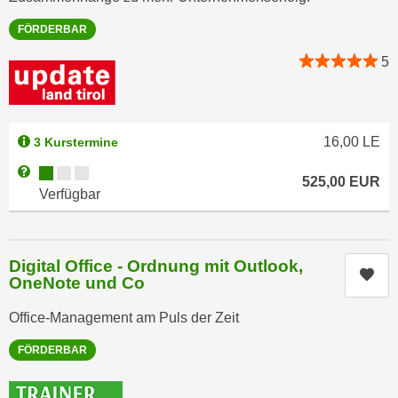
e
e
FÖRDERBAR
n
n
e
5
o
i
t
n
w
s
e
e
16,00
LE
3 Kurstermine
n
t
d
Kursverfügbarkeit:
Weitere Informationen zum Anmeldestatus "Verfügbar"
525,00
EUR
z
i
Verfügbar
e
g
n
s
,
i
Digital Office - Ordnung mit Outlook,
w
Kur
n
OneNote und Co
e
d
l
Office-Management am Puls der Zeit
.
c
W
FÖRDERBAR
h
e
e
n
s