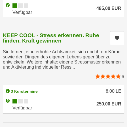
h
e
Kursverfügbarkeit:
Weitere Informationen zum Anmeldestatus "Verfügbar"
485,00
EUR
u
r
Verfügbar
t
e
z
n
a
“
KEEP COOL - Stress erkennen. Ruhe
b
Kur
k
finden. Kraft gewinnen
k
l
o
Sie lernen, eine erhöhte Achtsamkeit sich und ihrem Körper
i
m
sowie den Dingen des eigenen Lebens gegenüber zu
c
entwickeln. Weitere Inhalte: eigene Stressmuster erkennen
m
k
und Aktivierung individueller Ress...
e
e
6
n
n
z
,
w
8,00
LE
3 Kurstermine
v
i
e
Kursverfügbarkeit:
Weitere Informationen zum Anmeldestatus "Verfügbar"
250,00
EUR
s
r
Verfügbar
c
w
h
e
e
n