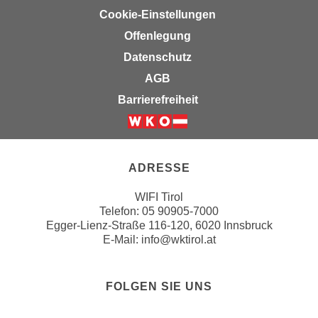
n
Cookie-Einstellungen
e
,
l
Offenlegung
g
e
Datenschutz
e
v
AGB
l
a
a
Barrierefreiheit
n
n
t
g
Weiter zur Website der Wirts
e
e
I
n
ADRESSE
n
I
h
WIFI Tirol
h
a
Telefon:
05 90905-7000
r
l
Egger-Lienz-Straße 116-120, 6020 Innsbruck
e
t
E-Mail:
info@wktirol.at
d
e
u
a
r
FOLGEN SIE UNS
n
c
z
h