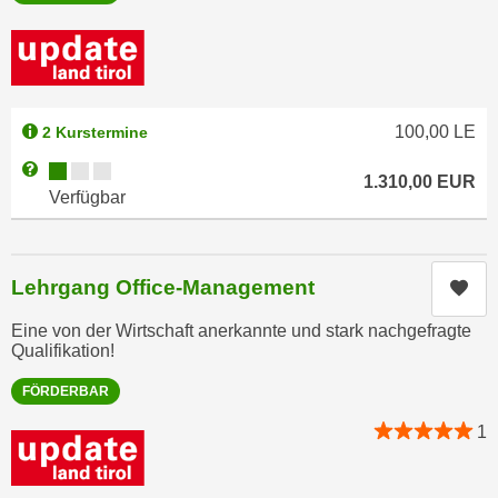
r
a
t
b
e
e
C
n
o
.
100,00
LE
2 Kurstermine
o
W
k
Kursverfügbarkeit:
Weitere Informationen zum Anmeldestatus "Verfügbar"
1.310,00
EUR
e
i
Verfügbar
n
e
n
s
S
z
Lehrgang Office-Management
Kur
i
u
e
A
Eine von der Wirtschaft anerkannte und stark nachgefragte
d
Qualifikation!
n
e
a
FÖRDERBAR
r
l
C
1
y
o
s
o
e