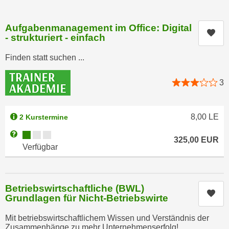
i
e
k
F
Aufgabenmanagement im Office: Digital
a
u
Kur
- strukturiert - einfach
n
n
i
k
Finden statt suchen ...
s
t
c
i
3
h
o
e
n
n
8,00
LE
2 Kurstermine
d
U
e
Kursverfügbarkeit:
Weitere Informationen zum Anmeldestatus "Verfügbar"
n
325,00
EUR
r
Verfügbar
t
W
e
e
r
b
Betriebswirtschaftliche (BWL)
n
s
Kur
Grundlagen für Nicht-Betriebswirte
e
e
h
i
Mit betriebswirtschaftlichem Wissen und Verständnis der
m
Zusammenhänge zu mehr Unternehmenserfolg!
t