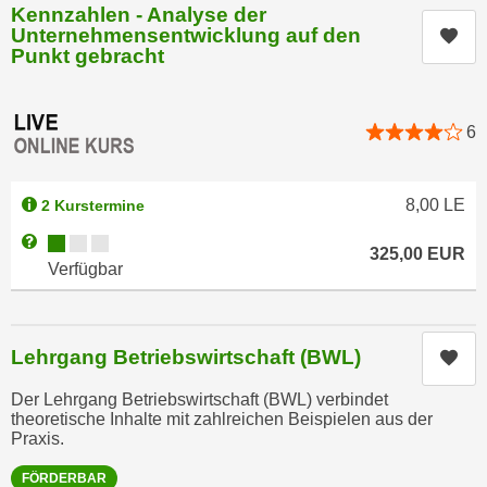
Kennzahlen - Analyse der
n
d
Unternehmensentwicklung auf den
Kur
E
e
Punkt gebracht
U
n
-
w
U
i
6
S
r
A
z
u
8,00
LE
2 Kurstermine
i
n
e
Kursverfügbarkeit:
Weitere Informationen zum Anmeldestatus "Verfügbar"
t
325,00
EUR
l
Verfügbar
e
o
r
r
w
i
o
Lehrgang Betriebswirtschaft (BWL)
Kur
e
r
n
Der Lehrgang Betriebswirtschaft (BWL) verbindet
f
t
theoretische Inhalte mit zahlreichen Beispielen aus der
e
Praxis.
i
n
e
FÖRDERBAR
h