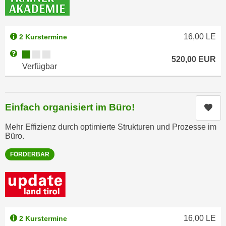
n
i
S
c
i
h
16,00
LE
2 Kurstermine
e
n
a
Kursverfügbarkeit:
Weitere Informationen zum Anmeldestatus "Verfügbar"
520,00
EUR
i
u
Verfügbar
c
f
h
„
t
A
Einfach organisiert im Büro!
Kur
d
l
e
l
Mehr Effizienz durch optimierte Strukturen und Prozesse im
m
Büro.
e
D
a
FÖRDERBAR
a
k
t
z
e
e
n
p
s
t
c
16,00
LE
2 Kurstermine
i