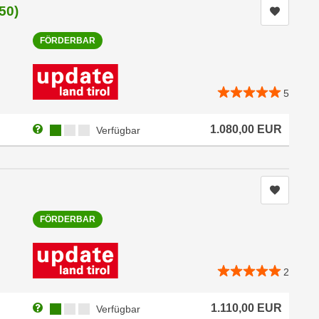
50)
Kurs me
FÖRDERBAR
5
Weitere Informationen zum Anmeldestatus "Verfügbar"
Kursverfügbarkeit:
1.080,00
EUR
Verfügbar
Kurs me
FÖRDERBAR
2
Weitere Informationen zum Anmeldestatus "Verfügbar"
Kursverfügbarkeit:
1.110,00
EUR
Verfügbar