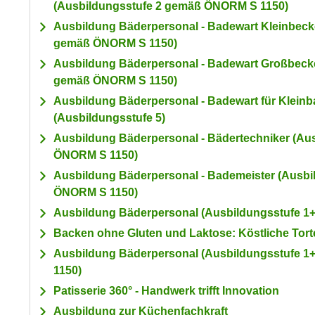
(Ausbildungsstufe 2 gemäß ÖNORM S 1150)
a
- nur für sichtbaren Text
t
c
Ausbildung Bäderpersonal - Badewart Kleinbeck
i
h
gemäß ÖNORM S 1150)
m
t
Ausbildung Bäderpersonal - Badewart Großbeck
m
e
gemäß ÖNORM S 1150)
u
n
n
Ausbildung Bäderpersonal - Badewart für Kleinb
S
g
(Ausbildungsstufe 5)
i
v
Ausbildung Bäderpersonal - Bädertechniker (Au
e
e
ÖNORM S 1150)
,
r
Ausbildung Bäderpersonal - Bademeister (Ausbi
d
w
ÖNORM S 1150)
a
e
s
Ausbildung Bäderpersonal (Ausbildungsstufe 
n
s
d
Backen ohne Gluten und Laktose: Köstliche Torte
w
e
Ausbildung Bäderpersonal (Ausbildungsstufe
i
n
1150)
r
w
Patisserie 360° - Handwerk trifft Innovation
a
i
Ausbildung zur Küchenfachkraft
u