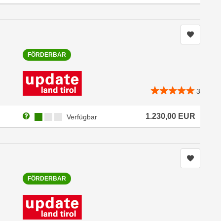
Kurs me
FÖRDERBAR
3
Weitere Informationen zum Anmeldestatus "Verfügbar"
Kursverfügbarkeit:
1.230,00
EUR
Verfügbar
Kurs me
FÖRDERBAR