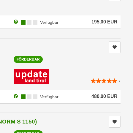
Weitere Informationen zum Anmeldestatus "Verfügbar"
Kursverfügbarkeit:
195,00
EUR
Verfügbar
Kurs me
FÖRDERBAR
7
Weitere Informationen zum Anmeldestatus "Verfügbar"
Kursverfügbarkeit:
480,00
EUR
Verfügbar
ÖNORM S 1150)
Kurs me