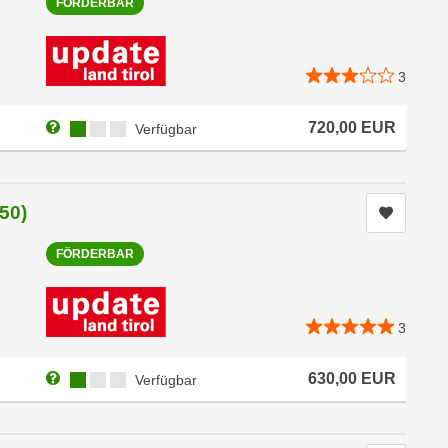
FÖRDERBAR
3
Weitere Informationen zum Anmeldestatus "Verfügbar"
Kursverfügbarkeit:
720,00
EUR
Verfügbar
50)
Kurs me
FÖRDERBAR
3
Weitere Informationen zum Anmeldestatus "Verfügbar"
Kursverfügbarkeit:
630,00
EUR
Verfügbar