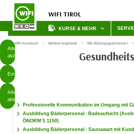
WIFI TIROL
Diese
SERVI
KURSE & MEHR
Seite
Zum Inhalt springen
Zur Fußzeile springen
verwendet
WIFI-Kursbuch
Weitere Angebote
WK-Bildungsgutscheine I
Cookies
Alle
Gesundheits
akzeptieren
O
h
Einstellungen
n
e
B
I
Alle
i
h
ablehnen
t
r
Professionelle Kommunikation im Umgang mit G
t
e
Ausbildung Bäderpersonal - Badeaufsicht (Ausb
Weiterlesen
e
Z
ÖNORM S 1150)
b
u
Ausbildung Bäderpersonal - Saunawart mit Kun
e
s