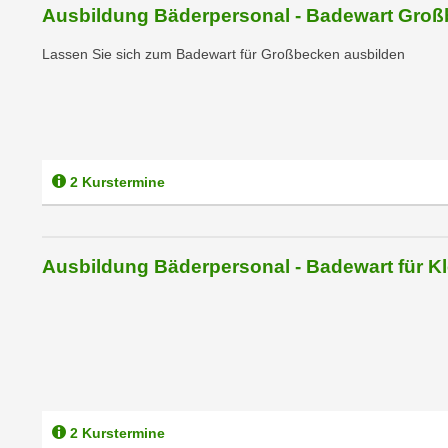
c
i
Ausbildung Bäderpersonal - Badewart Gro
h
e
u
Lassen Sie sich zum Badewart für Großbecken ausbilden
r
t
e
z
n
a
“
b
k
k
l
2 Kurstermine
o
i
m
c
m
k
Ausbildung Bäderpersonal - Badewart für Kl
e
e
n
n
z
,
w
v
i
e
s
r
c
w
2 Kurstermine
h
e