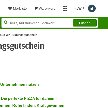
Merkliste
Warenkorb
myWIFI
Benutzerm
myWIFI Apps öffnen
Finden
smus WK-Bildungsgutschein
ngsgutschein
wertung: 4,80
 Unternehmen nutzen
Die perfekte PIZZA für daheim!
nnen. Ruhe finden. Kraft gewinnen