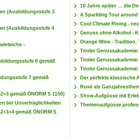
10 Jahre später … die De
en (Ausbildungsstufe 3
A Sparkling Tour around
Cool Climate Rising - ne
en (Ausbildungsstufe 4
Genuss ohne Alkohol - K
Orange Wine - Tradition,
adeteiche -
Tiroler Genussakademie: 
Tiroler Genussakademie
sbildungsstufe 6 gemäß
Tiroler Genussakademie: 
ldungsstufe 7 gemäß
Der perfekte klassische 
Rosé als Ganzjahresthema 
1+2+3 gemäß ÖNORM S 1150)
Show-Aufgüsse mit Erlebn
n bei Unverträglichkeiten
Themenaufgüsse professio
 1+2+3+4 gemäß ÖNORM S