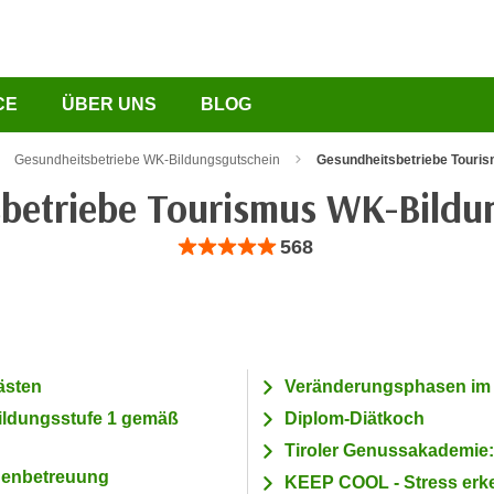
CE
ÜBER UNS
BLOG
Gesundheitsbetriebe WK-Bildungsgutschein
Gesundheitsbetriebe Touri
betriebe Tourismus WK-Bildu
Bewertung: Anzahl 568, Durchschnittliche Be
568
ästen
Veränderungsphasen im
ildungsstufe 1 gemäß
Diplom-Diätkoch
Tiroler Genussakademie: 
denbetreuung
KEEP COOL - Stress erke