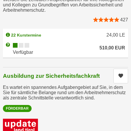
u
und Kollegen zu Grundbegriffen von Arbeitssicherheit und
d
z
Arbeitnehmerschutz.
i
e
427
e
i
C
g
o
24,00
LE
22 Kurstermine
e
o
n
Kursverfügbarkeit:
Weitere Informationen zum Anmeldestatus "Verfügbar"
510,00
EUR
k
.
Verfügbar
i
U
e
m
s
I
Ausbildung zur Sicherheitsfachkraft
Kur
e
h
r
n
Es wartet ein spannendes Aufgabengebiet auf Sie, in dem
h
Sie für sämtliche Belange rund um den Arbeitnehmerschutz
e
als zentrale Schnittstelle verantwortlich sind.
o
n
b
d
FÖRDERBAR
e
a
n
r
e
ü