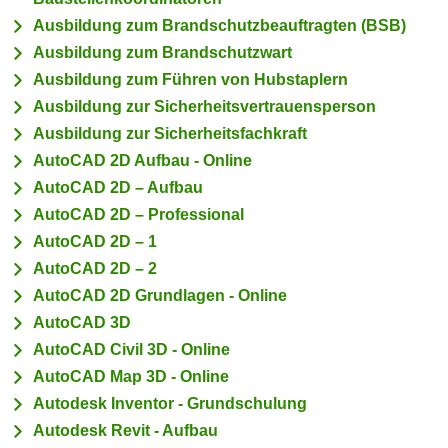
c
i
Ausbildung zum Brandschutzbeauftragten (BSB)
h
m
Ausbildung zum Brandschutzwart
t
m
Ausbildung zum Führen von Hubstaplern
e
u
Ausbildung zur Sicherheitsvertrauensperson
n
n
Ausbildung zur Sicherheitsfachkraft
S
g
i
AutoCAD 2D Aufbau - Online
v
e
AutoCAD 2D – Aufbau
e
,
AutoCAD 2D – Professional
r
d
w
AutoCAD 2D – 1
a
e
AutoCAD 2D – 2
s
n
AutoCAD 2D Grundlagen - Online
s
d
AutoCAD 3D
w
e
AutoCAD Civil 3D - Online
i
n
r
AutoCAD Map 3D - Online
w
a
Autodesk Inventor - Grundschulung
i
u
Autodesk Revit - Aufbau
r
c