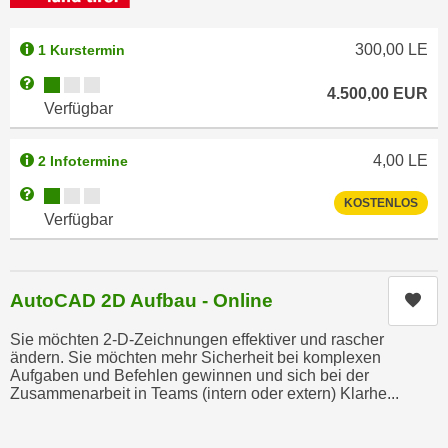
n
b
p
e
300,00
LE
1 Kurstermin
e
r
r
Kursverfügbarkeit:
Weitere Informationen zum Anmeldestatus "Verfügbar"
h
4.500,00
EUR
s
Verfügbar
i
o
n
n
a
4,00
LE
2 Infotermine
e
u
Kursverfügbarkeit:
Weitere Informationen zum Anmeldestatus "Verfügbar"
n
KOSTENLOS
s
Verfügbar
b
e
e
i
z
n
o
AutoCAD 2D Aufbau - Online
Kur
e
g
a
Sie möchten 2-D-Zeichnungen effektiver und rascher
e
n
ändern. Sie möchten mehr Sicherheit bei komplexen
n
g
Aufgaben und Befehlen gewinnen und sich bei der
e
Zusammenarbeit in Teams (intern oder extern) Klarhe...
e
n
n
D
e