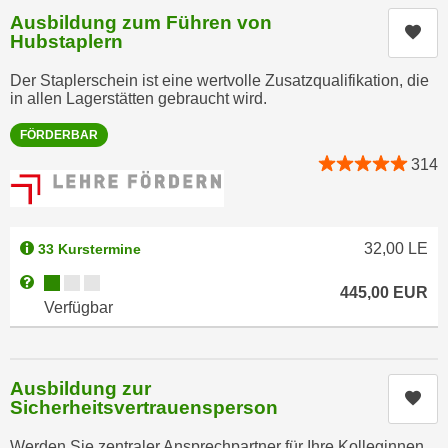
n
Ausbildung zum Führen von
e
Kur
,
Hubstaplern
l
g
e
Der Staplerschein ist eine wertvolle Zusatzqualifikation, die
e
v
in allen Lagerstätten gebraucht wird.
l
a
a
FÖRDERBAR
n
n
314
t
g
e
e
I
n
n
32,00
LE
33 Kurstermine
I
h
h
Kursverfügbarkeit:
Weitere Informationen zum Anmeldestatus "Verfügbar"
a
445,00
EUR
r
Verfügbar
l
e
t
d
e
u
a
Ausbildung zur
Kur
r
Sicherheitsvertrauensperson
n
c
z
Werden Sie zentraler Ansprechpartner für Ihre Kolleginnen
h