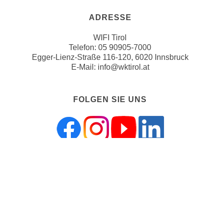
u
e
b
ADRESSE
n
i
i
WIFI Tirol
e
n
Telefon:
05 90905-7000
t
Egger-Lienz-Straße 116-120, 6020 Innsbruck
d
e
E-Mail:
info@wktirol.at
e
n
n
,
U
w
FOLGEN SIE UNS
S
e
A
r
,
d
b
e
e
n
i
w
ZAHLUNGSMÖGLICHKEITEN
w
e
e
i
l
t
c
e