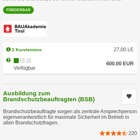
r
a
t
FÖRDERBAR
b
e
e
C
n
o
.
o
W
k
27,00
LE
2 Kurstermine
e
i
n
Kursverfügbarkeit:
Weitere Informationen zum Anmeldestatus "Verfügbar"
e
600,00
EUR
n
Verfügbar
s
S
z
i
u
e
A
Ausbildung zum
Kur
d
Brandschutzbeauftragten (BSB)
n
e
a
Brandschutzbeauftragte sorgen als zentrale Ansprechperson
r
l
eigenverantwortlich für maximale Sicherheit im Betrieb in
C
y
allen Brandschutzfragen.
o
s
220
o
e