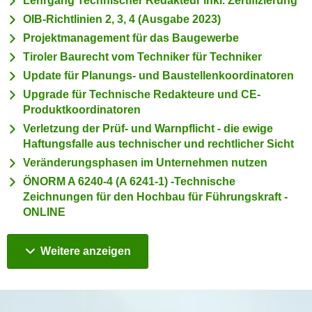
Lehrgang Technischer Redakteur inkl. Zertifizierung
i
e
OIB-Richtlinien 2, 3, 4 (Ausgabe 2023)
k
F
Projektmanagement für das Baugewerbe
a
u
n
Tiroler Baurecht vom Techniker für Techniker
n
i
Update für Planungs- und Baustellenkoordinatoren
k
s
t
Upgrade für Technische Redakteure und CE-
c
Produktkoordinatoren
i
h
o
Verletzung der Prüf- und Warnpflicht - die ewige
e
Haftungsfalle aus technischer und rechtlicher Sicht
n
n
d
Veränderungsphasen im Unternehmen nutzen
U
e
ÖNORM A 6240-4 (A 6241-1) -Technische
n
r
Zeichnungen für den Hochbau für Führungskraft -
t
W
ONLINE
e
e
r
b
Kurse
Weitere
anzeigen
n
s
e
e
h
i
m
t