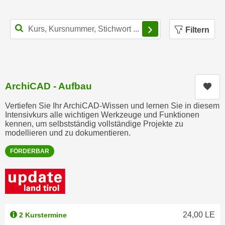
n
i
S
c
Filterbereich schl
i
Filtern
h
e
n
a
i
u
c
f
h
ArchiCAD - Aufbau
Kur
„
t
A
Vertiefen Sie Ihr ArchiCAD-Wissen und lernen Sie in diesem
d
l
Intensivkurs alle wichtigen Werkzeuge und Funktionen
e
kennen, um selbstständig vollständige Projekte zu
l
m
modellieren und zu dokumentieren.
e
D
a
FÖRDERBAR
a
k
t
z
e
e
n
p
s
t
24,00
LE
2 Kurstermine
c
i