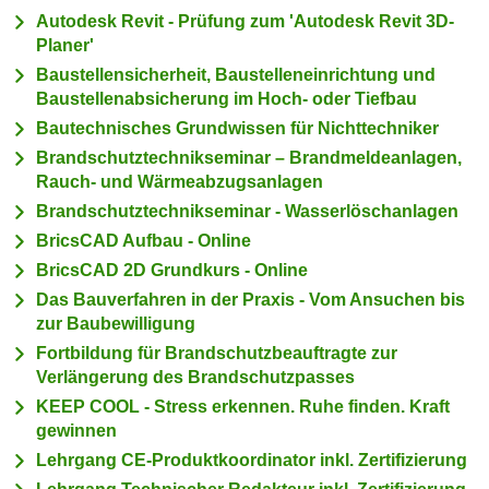
n
Autodesk Revit - Prüfung zum 'Autodesk Revit 3D-
h
u
Planer'
C
r
Baustellensicherheit, Baustelleneinrichtung und
o
C
Baustellenabsicherung im Hoch- oder Tiefbau
o
o
Bautechnisches Grundwissen für Nichttechniker
k
o
i
Brandschutztechnikseminar – Brandmeldeanlagen,
k
Rauch- und Wärmeabzugsanlagen
e
i
s
Brandschutztechnikseminar - Wasserlöschanlagen
e
v
BricsCAD Aufbau - Online
s
o
,
BricsCAD 2D Grundkurs - Online
n
d
Das Bauverfahren in der Praxis - Vom Ansuchen bis
U
i
zur Baubewilligung
S
e
Fortbildung für Brandschutzbeauftragte zur
-
f
Verlängerung des Brandschutzpasses
a
ü
KEEP COOL - Stress erkennen. Ruhe finden. Kraft
m
r
gewinnen
e
d
Lehrgang CE-Produktkoordinator inkl. Zertifizierung
r
i