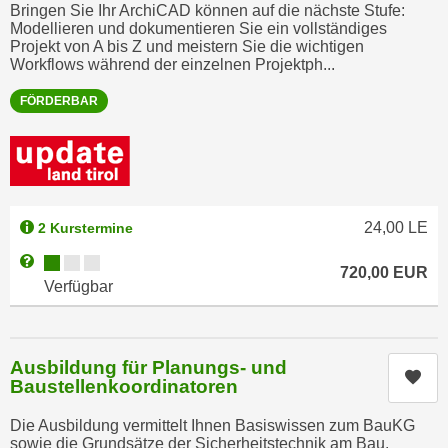
Bringen Sie Ihr ArchiCAD können auf die nächste Stufe:
n
d
Modellieren und dokumentieren Sie ein vollständiges
E
e
Projekt von A bis Z und meistern Sie die wichtigen
U
Workflows während der einzelnen Projektph...
n
-
w
FÖRDERBAR
U
i
S
r
A
z
u
i
n
e
24,00
LE
2 Kurstermine
t
l
e
Kursverfügbarkeit:
Weitere Informationen zum Anmeldestatus "Verfügbar"
o
720,00
EUR
r
r
Verfügbar
w
i
o
e
r
n
Ausbildung für Planungs- und
f
Kur
t
Baustellenkoordinatoren
e
i
n
Die Ausbildung vermittelt Ihnen Basiswissen zum BauKG
e
sowie die Grundsätze der Sicherheitstechnik am Bau.
h