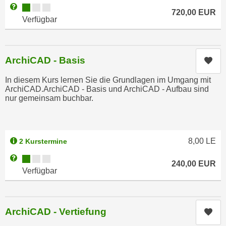
h
Kursverfügbarkeit:
Weitere Informationen zum Anmeldestatus "Verfügbar"
e
720,00
EUR
u
Verfügbar
r
t
e
z
n
a
“
ArchiCAD - Basis
Kur
b
k
k
In diesem Kurs lernen Sie die Grundlagen im Umgang mit
l
o
ArchiCAD.ArchiCAD - Basis und ArchiCAD - Aufbau sind
i
nur gemeinsam buchbar.
m
c
m
k
e
e
n
n
8,00
LE
2 Kurstermine
z
,
Kursverfügbarkeit:
Weitere Informationen zum Anmeldestatus "Verfügbar"
w
240,00
EUR
v
Verfügbar
i
e
s
r
c
w
h
ArchiCAD - Vertiefung
Kur
e
e
n