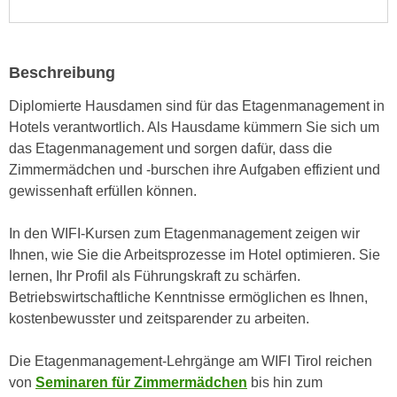
i
e
k
F
a
u
n
Beschreibung
n
i
k
Diplomierte Hausdamen sind für das Etagenmanagement in
s
t
Hotels verantwortlich. Als Hausdame kümmern Sie sich um
c
i
das Etagenmanagement und sorgen dafür, dass die
h
o
Zimmermädchen und -burschen ihre Aufgaben effizient und
e
n
gewissenhaft erfüllen können.
n
d
U
e
In den WIFI-Kursen zum Etagenmanagement zeigen wir
n
r
Ihnen, wie Sie die Arbeitsprozesse im Hotel optimieren. Sie
t
W
lernen, Ihr Profil als Führungskraft zu schärfen.
e
e
Betriebswirtschaftliche Kenntnisse ermöglichen es Ihnen,
r
b
kostenbewusster und zeitsparender zu arbeiten.
n
s
e
e
Die Etagenmanagement-Lehrgänge am WIFI Tirol reichen
h
i
von
Seminaren für Zimmermädchen
bis hin zum
m
t