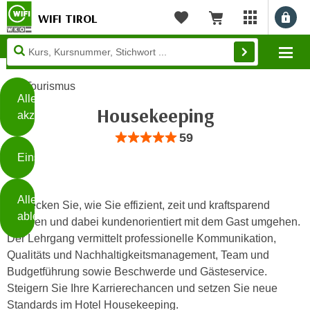
WIFI TIROL
Benu
myWIFI Apps ö
Merkliste
Warenkorb
Diese
Mo
Seite
Zum Inhalt springen
Zur Fußzeile springen
verwendet
Tourismus
Cookies
Alle
Housekeeping
akzeptieren
O
Bewertung: Anzahl 59, Durchschnittlic
59
h
Einstellungen
n
e
B
I
Alle
i
Entdecken Sie, wie Sie effizient, zeit und kraftsparend
h
ablehnen
t
reinigen und dabei kundenorientiert mit dem Gast umgehen.
r
t
Der Lehrgang vermittelt professionelle Kommunikation,
e
Weiterlesen
e
Qualitäts und Nachhaltigkeitsmanagement, Team und
Z
b
Budgetführung sowie Beschwerde und Gästeservice.
u
e
Steigern Sie Ihre Karrierechancen und setzen Sie neue
s
a
Standards im Hotel Housekeeping.
- nur für sichtbaren Text
t