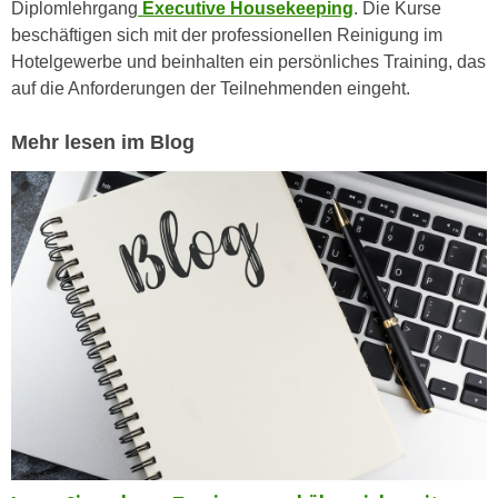
Diplomlehrgang
Executive Housekeeping
. Die Kurse
e
e
beschäftigen sich mit der professionellen Reinigung im
n
n
Hotelgewerbe und beinhalten ein persönliches Training, das
e
o
auf die Anforderungen der Teilnehmenden eingeht.
i
t
n
w
Mehr lesen im Blog
s
e
e
n
t
d
z
i
e
g
n
s
,
i
w
n
e
d
l
.
c
W
h
e
e
n
s