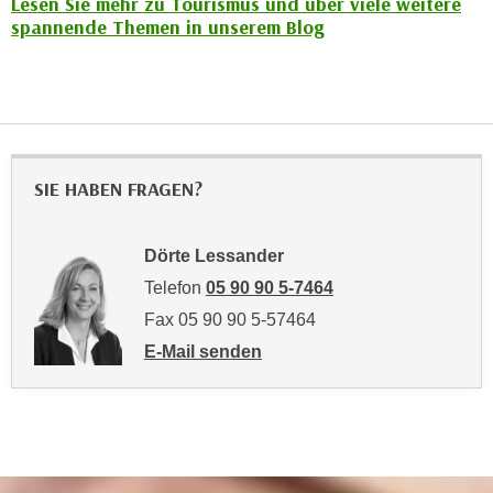
Lesen Sie mehr zu Tourismus und über viele weitere
n
spannende Themen in unserem Blog
i
S
c
i
h
e
n
a
i
u
c
f
h
SIE HABEN FRAGEN?
„
t
A
d
l
Dörte Lessander
e
l
Telefon
05 90 90 5-7464
m
e
D
Fax 05 90 90 5-57464
a
a
k
E-Mail senden
t
an Dörte Lessander: mailto:doerte.lessan
z
e
e
n
p
s
t
c
i