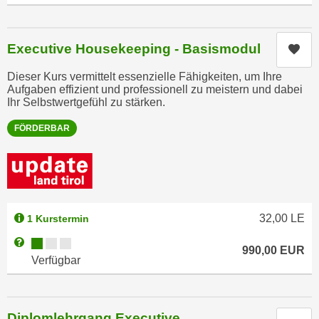
k
z
i
w
e
e
Executive Housekeeping - Basismodul
Kur
-
c
S
Dieser Kurs vermittelt essenzielle Fähigkeiten, um Ihre
k
Aufgaben effizient und professionell zu meistern und dabei
e
e
Ihr Selbstwertgefühl zu stärken.
t
n
z
FÖRDERBAR
u
u
n
n
d
g
u
z
m
u
f
32,00
LE
1 Kurstermin
s
ü
Kursverfügbarkeit:
Weitere Informationen zum Anmeldestatus "Verfügbar"
t
r
990,00
EUR
Verfügbar
i
S
m
i
m
e
e
Diplomlehrgang Executive
r