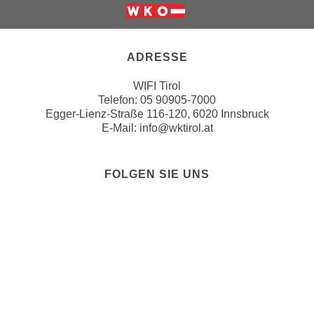
u
d
z
Weiter zur Website der Wirts
i
e
e
i
ADRESSE
C
g
o
WIFI Tirol
e
o
Telefon:
05 90905-7000
n
Egger-Lienz-Straße 116-120, 6020 Innsbruck
k
.
E-Mail:
info@wktirol.at
i
U
e
m
s
I
FOLGEN SIE UNS
e
h
r
n
h
e
o
n
b
d
e
ZAHLUNGSMÖGLICHKEITEN
a
n
r
e
ü