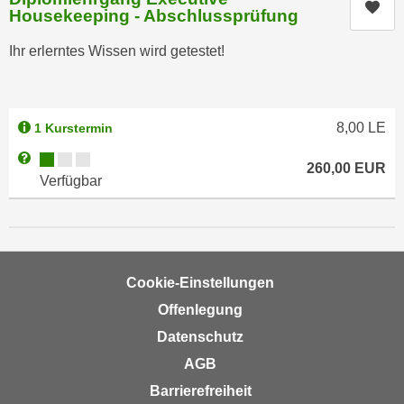
Kur
n
Housekeeping - Abschlussprüfung
e
,
l
Ihr erlerntes Wissen wird getestet!
g
e
e
v
l
a
a
8,00
LE
n
1 Kurstermin
n
t
Kursverfügbarkeit:
Weitere Informationen zum Anmeldestatus "Verfügbar"
g
260,00
EUR
e
Verfügbar
e
I
n
n
I
h
h
a
r
l
Cookie-Einstellungen
e
t
Offenlegung
d
e
Datenschutz
u
a
r
AGB
n
c
z
Barrierefreiheit
h