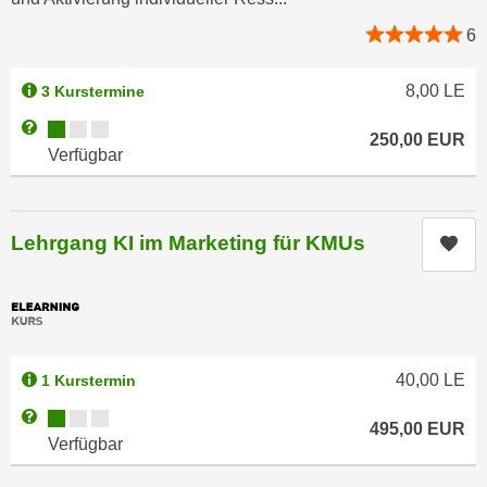
n
e
6
,
l
g
e
8,00
LE
3 Kurstermine
e
v
l
Kursverfügbarkeit:
Weitere Informationen zum Anmeldestatus "Verfügbar"
a
250,00
EUR
a
n
Verfügbar
n
t
g
e
e
I
Lehrgang KI im Marketing für KMUs
Kur
n
n
I
h
h
a
r
l
e
t
40,00
LE
d
1 Kurstermin
e
u
a
Kursverfügbarkeit:
Weitere Informationen zum Anmeldestatus "Verfügbar"
495,00
EUR
r
n
Verfügbar
c
z
h