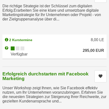
n
d
Die richtige Strategie ist der Schlüssel zum digitalen
E
Erfolg.Erarbeiten Sie eine klare und umsetzbare digitale
e
Marketingstrategie für Ihr Unternehmen oder Projekt - von
U
n
der Zielgruppenanalyse über di...
-
w
U
i
S
r
A
8,00
LE
2 Kurstermine
z
u
i
Kursverfügbarkeit:
Weitere Informationen zum Anmeldestatus "Verfügbar"
n
295,00
EUR
e
Verfügbar
t
l
e
o
r
r
Erfolgreich durchstarten mit Facebook
w
i
Kur
Marketing
o
e
r
n
Unser Workshop zeigt Ihnen, wie Sie Facebook effektiv
f
nutzen, um Ihr Unternehmen voranzubringen. Erfahren Sie
t
die neuesten Strategien zur Steigerung Ihrer Reichweite, zur
e
i
gezielten Kundenansprache und...
n
e
h