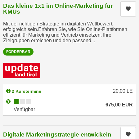
h
e
Das kleine 1x1 im Online-Marketing für
Kur
u
KMUs
r
t
e
Mit der richtigen Strategie im digitalen Wettbewerb
z
n
erfolgreich sein.Erfahren Sie, wie Sie Online-Plattformen
a
“
effizient für Marketing und Vertrieb einsetzen, Ihre
b
Zielgruppen erreichen und den passend...
k
k
l
FÖRDERBAR
o
i
m
c
m
k
e
e
n
n
20,00
LE
2 Kurstermine
z
,
w
Kursverfügbarkeit:
v
Weitere Informationen zum Anmeldestatus "Verfügbar"
675,00
EUR
i
e
Verfügbar
s
r
c
w
h
e
Digitale Marketingstrategie entwickeln
Kur
e
n