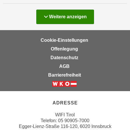
u
d
z
i
e
Kurse
Weitere
anzeigen
e
i
C
g
o
e
Cookie-Einstellungen
o
n
k
Offenlegung
.
i
U
Datenschutz
e
m
AGB
s
I
Barrierefreiheit
e
h
r
n
Weiter zur Website der Wirts
h
e
o
n
ADRESSE
b
d
e
a
WIFI Tirol
n
r
Telefon:
05 90905-7000
e
Egger-Lienz-Straße 116-120, 6020 Innsbruck
ü