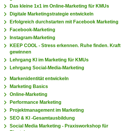
c
Das kleine 1x1 im Online-Marketing für KMUs
i
h
m
Digitale Marketingstrategie entwickeln
t
m
Erfolgreich durchstarten mit Facebook Marketing
e
u
Facebook-Marketing
n
n
Instagram-Marketing
S
g
KEEP COOL - Stress erkennen. Ruhe finden. Kraft
i
v
gewinnen
e
e
Lehrgang KI im Marketing für KMUs
,
r
d
Lehrgang Social-Media-Marketing
w
a
e
Markenidentität entwickeln
s
n
Marketing Basics
s
d
Online-Marketing
w
e
Performance Marketing
i
n
r
Projektmanagement im Marketing
w
a
SEO & KI -Gesamtausbildung
i
u
Social Media Marketing - Praxisworkshop für
r
c