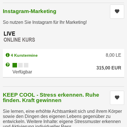
k
z
i
Instagram-Marketing
w
Kur
e
e
So nutzen Sie Instagram für Ihr Marketing!
-
c
S
k
e
e
t
n
z
u
8,00
LE
4 Kurstermine
u
n
n
Kursverfügbarkeit:
Weitere Informationen zum Anmeldestatus "Verfügbar"
d
315,00
EUR
g
Verfügbar
u
z
m
u
f
s
ü
KEEP COOL - Stress erkennen. Ruhe
t
Kur
r
finden. Kraft gewinnen
i
S
m
Sie lernen, eine erhöhte Achtsamkeit sich und ihrem Körper
i
sowie den Dingen des eigenen Lebens gegenüber zu
m
e
entwickeln. Weitere Inhalte: eigene Stressmuster erkennen
e
und Aktivierung individueller Ress...
r