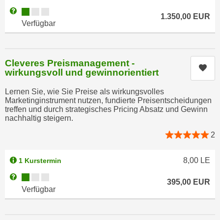
n
Kursverfügbarkeit:
i
Weitere Informationen zum Anmeldestatus "Verfügbar"
S
1.350,00
EUR
c
Verfügbar
i
h
e
n
a
i
u
Cleveres Preismanagement -
Kur
c
wirkungsvoll und gewinnorientiert
f
h
„
Lernen Sie, wie Sie Preise als wirkungsvolles
t
A
Marketinginstrument nutzen, fundierte Preisentscheidungen
d
l
treffen und durch strategisches Pricing Absatz und Gewinn
e
nachhaltig steigern.
l
m
e
2
D
a
a
k
8,00
LE
1 Kurstermin
t
z
e
Kursverfügbarkeit:
Weitere Informationen zum Anmeldestatus "Verfügbar"
e
395,00
EUR
n
Verfügbar
p
s
t
c
i