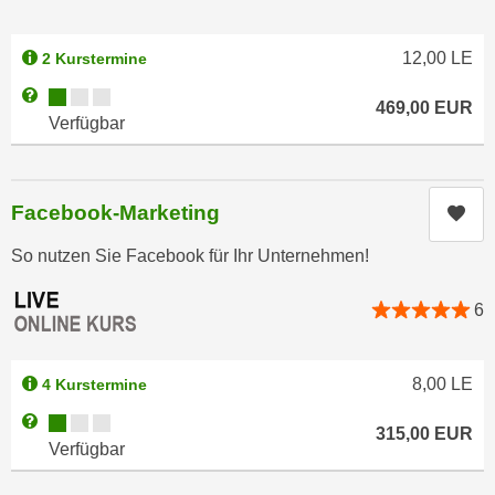
r
a
t
b
12,00
LE
2 Kurstermine
e
e
C
Kursverfügbarkeit:
Weitere Informationen zum Anmeldestatus "Verfügbar"
n
469,00
EUR
o
Verfügbar
.
o
W
k
e
i
Facebook-Marketing
n
Kur
e
n
s
So nutzen Sie Facebook für Ihr Unternehmen!
S
z
i
u
6
e
A
d
n
e
a
8,00
LE
4 Kurstermine
r
l
Kursverfügbarkeit:
Weitere Informationen zum Anmeldestatus "Verfügbar"
C
y
315,00
EUR
Verfügbar
o
s
o
e