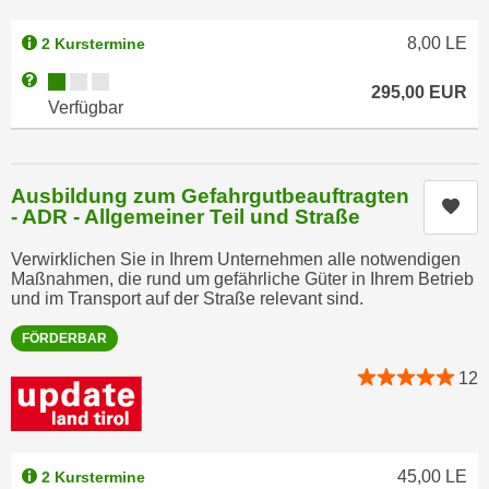
e
e
n
8,00
LE
2 Kurstermine
n
e
o
Kursverfügbarkeit:
Weitere Informationen zum Anmeldestatus "Verfügbar"
295,00
EUR
i
t
Verfügbar
n
w
s
e
e
n
Ausbildung zum Gefahrgutbeauftragten
t
Kur
d
- ADR - Allgemeiner Teil und Straße
z
i
e
Verwirklichen Sie in Ihrem Unternehmen alle notwendigen
g
n
Maßnahmen, die rund um gefährliche Güter in Ihrem Betrieb
s
und im Transport auf der Straße relevant sind.
,
i
w
n
FÖRDERBAR
e
d
12
l
.
c
W
h
e
e
n
45,00
LE
2 Kurstermine
s