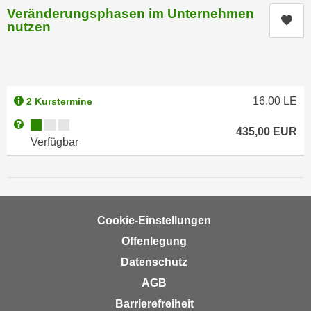
e
Veränderungsphasen im Unternehmen
e
Kur
nutzen
n
n
e
o
i
t
n
w
s
e
16,00
LE
2 Kurstermine
e
n
Kursverfügbarkeit:
Weitere Informationen zum Anmeldestatus "Verfügbar"
t
435,00
EUR
d
Verfügbar
z
i
e
g
n
s
,
i
w
n
Cookie-Einstellungen
e
d
Offenlegung
l
.
c
Datenschutz
W
h
e
AGB
e
n
Barrierefreiheit
s