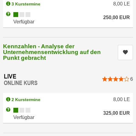
i
8,00
LE
3 Kurstermine
e
k
F
Kursverfügbarkeit:
Weitere Informationen zum Anmeldestatus "Verfügbar"
a
250,00
EUR
u
Verfügbar
n
n
i
k
s
t
c
Kennzahlen - Analyse der
i
Unternehmensentwicklung auf den
Kur
h
o
Punkt gebracht
e
n
n
d
U
e
6
n
r
t
W
e
e
8,00
LE
2 Kurstermine
r
b
Kursverfügbarkeit:
Weitere Informationen zum Anmeldestatus "Verfügbar"
n
325,00
EUR
s
Verfügbar
e
e
h
i
m
t