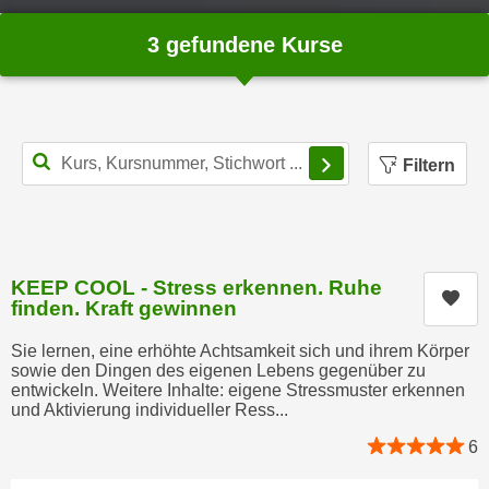
n
h
u
3 gefundene Kurse
C
r
o
C
o
o
k
o
Filterbereich schl
i
k
Filtern
e
i
s
e
v
s
o
,
KEEP COOL - Stress erkennen. Ruhe
n
d
Kur
finden. Kraft gewinnen
U
i
S
e
Sie lernen, eine erhöhte Achtsamkeit sich und ihrem Körper
-
sowie den Dingen des eigenen Lebens gegenüber zu
f
entwickeln. Weitere Inhalte: eigene Stressmuster erkennen
a
ü
und Aktivierung individueller Ress...
m
r
e
6
d
r
i