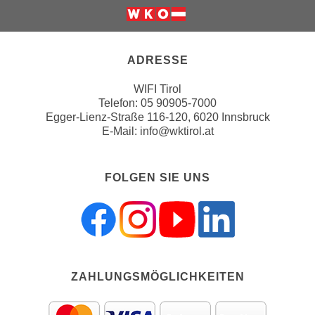
n
i
S
Weiter zur Website der Wirts
c
i
h
e
ADRESSE
n
a
i
WIFI Tirol
u
c
Telefon:
05 90905-7000
f
Egger-Lienz-Straße 116-120, 6020 Innsbruck
h
„
E-Mail:
info@wktirol.at
t
A
d
l
e
l
FOLGEN SIE UNS
m
e
D
a
a
k
t
z
e
e
n
p
ZAHLUNGSMÖGLICHKEITEN
s
t
c
i