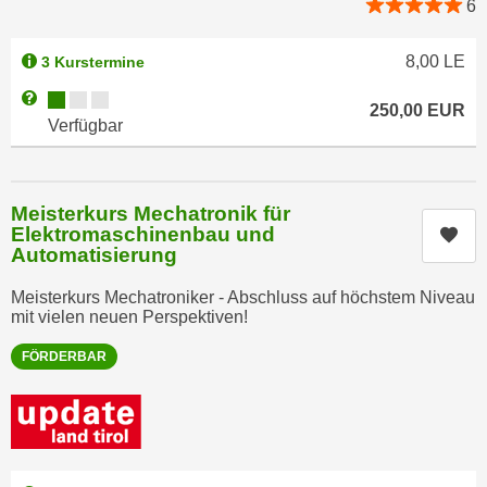
6
k
z
i
w
e
8,00
LE
3 Kurstermine
e
-
c
Kursverfügbarkeit:
Weitere Informationen zum Anmeldestatus "Verfügbar"
250,00
EUR
S
k
Verfügbar
e
e
t
n
z
u
Meisterkurs Mechatronik für
u
n
Elektromaschinenbau und
Kur
n
d
Automatisierung
g
u
z
Meisterkurs Mechatroniker - Abschluss auf höchstem Niveau
m
mit vielen neuen Perspektiven!
u
f
s
ü
FÖRDERBAR
t
r
i
S
m
i
m
e
e
r