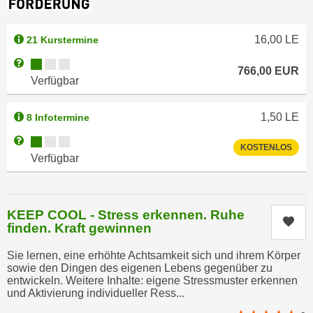
r
a
t
b
e
16,00
LE
21 Kurstermine
e
C
Kursverfügbarkeit:
Weitere Informationen zum Anmeldestatus "Verfügbar"
n
766,00
EUR
o
Verfügbar
.
o
W
k
e
1,50
LE
8 Infotermine
i
n
e
Kursverfügbarkeit:
Weitere Informationen zum Anmeldestatus "Verfügbar"
KOSTENLOS
n
s
Verfügbar
S
z
i
u
e
A
KEEP COOL - Stress erkennen. Ruhe
d
Kur
n
finden. Kraft gewinnen
e
a
r
Sie lernen, eine erhöhte Achtsamkeit sich und ihrem Körper
l
C
sowie den Dingen des eigenen Lebens gegenüber zu
y
entwickeln. Weitere Inhalte: eigene Stressmuster erkennen
o
s
und Aktivierung individueller Ress...
o
e