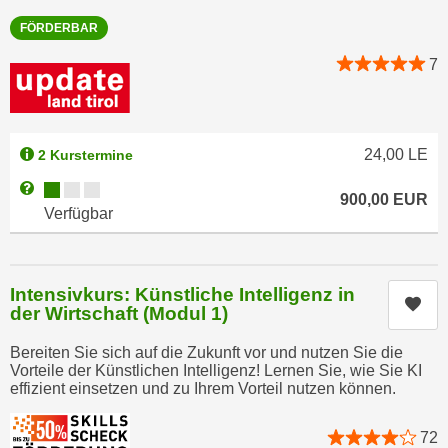
n
d
FÖRDERBAR
E
e
U
7
n
-
w
U
i
S
r
24,00
LE
2 Kurstermine
A
z
u
Kursverfügbarkeit:
Weitere Informationen zum Anmeldestatus "Verfügbar"
i
900,00
EUR
n
Verfügbar
e
t
l
e
o
r
r
Intensivkurs: Künstliche Intelligenz in
w
Kur
i
der Wirtschaft (Modul 1)
o
e
r
Bereiten Sie sich auf die Zukunft vor und nutzen Sie die
n
Vorteile der Künstlichen Intelligenz! Lernen Sie, wie Sie KI
f
t
effizient einsetzen und zu Ihrem Vorteil nutzen können.
e
i
n
e
72
h