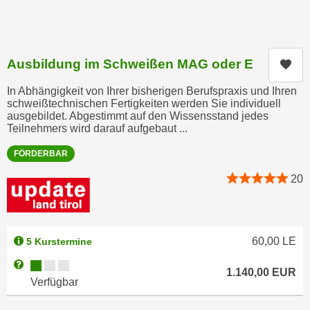
i
e
k
F
a
u
n
n
Ausbildung im Schweißen MAG oder E
Kur
i
k
s
In Abhängigkeit von Ihrer bisherigen Berufspraxis und Ihren
t
schweißtechnischen Fertigkeiten werden Sie individuell
c
i
ausgebildet. Abgestimmt auf den Wissensstand jedes
h
o
Teilnehmers wird darauf aufgebaut ...
e
n
n
FÖRDERBAR
d
U
e
20
n
r
t
W
e
e
r
60,00
LE
5 Kurstermine
b
n
s
Kursverfügbarkeit:
Weitere Informationen zum Anmeldestatus "Verfügbar"
e
1.140,00
EUR
e
Verfügbar
h
i
m
t