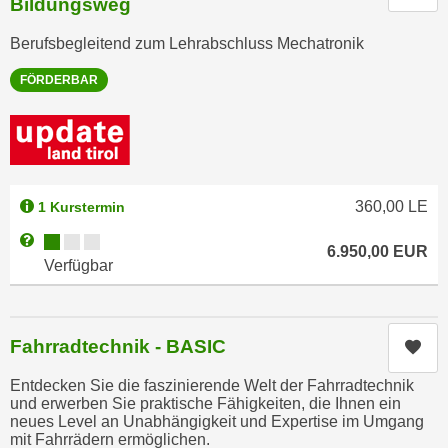
Bildungsweg
h
e
u
r
Berufsbegleitend zum Lehrabschluss Mechatronik
t
e
z
FÖRDERBAR
n
a
“
b
k
k
l
o
i
m
360,00
LE
c
1 Kurstermin
m
k
Kursverfügbarkeit:
Weitere Informationen zum Anmeldestatus "Verfügbar"
e
6.950,00
EUR
e
Verfügbar
n
n
z
,
w
v
i
Fahrradtechnik - BASIC
Kur
e
s
r
Entdecken Sie die faszinierende Welt der Fahrradtechnik
c
w
und erwerben Sie praktische Fähigkeiten, die Ihnen ein
h
neues Level an Unabhängigkeit und Expertise im Umgang
e
e
mit Fahrrädern ermöglichen.
n