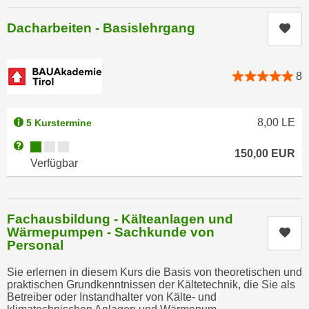
e
e
Dacharbeiten - Basislehrgang
n
Kur
n
e
o
i
t
8
n
w
s
e
e
n
8,00
LE
5 Kurstermine
t
d
z
Kursverfügbarkeit:
Weitere Informationen zum Anmeldestatus "Verfügbar"
i
150,00
EUR
e
Verfügbar
g
n
s
,
i
w
n
Fachausbildung - Kälteanlagen und
e
Wärmepumpen - Sachkunde von
d
Kur
l
Personal
.
c
W
Sie erlernen in diesem Kurs die Basis von theoretischen und
h
e
praktischen Grundkenntnissen der Kältetechnik, die Sie als
e
Betreiber oder Instandhalter von Kälte- und
n
s