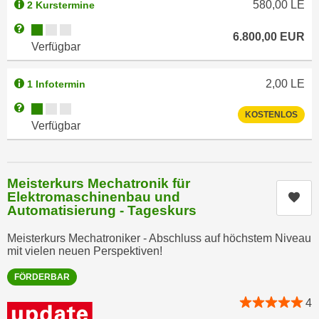
580,00
LE
2 Kurstermine
n
e
,
Kursverfügbarkeit:
Weitere Informationen zum Anmeldestatus "Verfügbar"
l
6.800,00
EUR
g
Verfügbar
e
e
v
l
2,00
LE
a
1 Infotermin
a
n
Kursverfügbarkeit:
Weitere Informationen zum Anmeldestatus "Verfügbar"
n
KOSTENLOS
t
Verfügbar
g
e
e
I
n
n
I
Meisterkurs Mechatronik für
h
Elektromaschinenbau und
Kur
h
a
Automatisierung - Tageskurs
r
l
e
t
Meisterkurs Mechatroniker - Abschluss auf höchstem Niveau
d
mit vielen neuen Perspektiven!
e
u
a
FÖRDERBAR
r
n
c
4
z
h