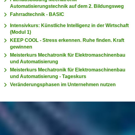
c
Automatisierungstechnik auf dem 2. Bildungsweg
i
h
m
Fahrradtechnik - BASIC
t
m
Intensivkurs: Künstliche Intelligenz in der Wirtschaft
e
u
(Modul 1)
n
n
KEEP COOL - Stress erkennen. Ruhe finden. Kraft
S
g
gewinnen
i
v
Meisterkurs Mechatronik für Elektromaschinenbau
e
e
und Automatisierung
,
r
d
Meisterkurs Mechatronik für Elektromaschinenbau
w
und Automatisierung - Tageskurs
a
e
s
Veränderungsphasen im Unternehmen nutzen
n
s
d
w
e
i
n
r
w
a
i
u
r
c