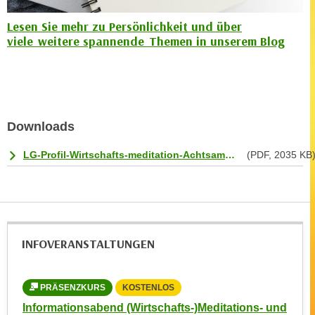
,
n
Lesen Sie mehr zu Persönlichkeit und über
S
d
viele weitere spannende Themen in unserem Blog
i
a
e
u
n
s
u
g
r
e
Downloads
e
w
i
ä
LG-Profil-Wirtschafts-meditation-Achtsamkeitstrainer.pdf
(PDF, 2035 KB
n
h
g
l
e
t
s
e
c
P
INFOVERANSTALTUNGEN
h
a
r
r
ä
t
PRÄSENZKURS
KOSTENLOS
P
n
n
 und
Informationsabend (Wirtschafts-)Meditations- und
Info
k