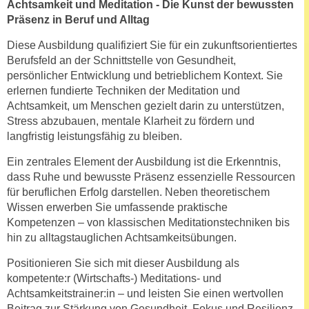
Achtsamkeit und Meditation - Die Kunst der bewussten
n
d
Präsenz in Beruf und Alltag
E
e
U
Diese Ausbildung qualifiziert Sie für ein zukunftsorientiertes
n
-
Berufsfeld an der Schnittstelle von Gesundheit,
w
persönlicher Entwicklung und betrieblichem Kontext. Sie
U
i
erlernen fundierte Techniken der Meditation und
S
r
Achtsamkeit, um Menschen gezielt darin zu unterstützen,
A
z
Stress abzubauen, mentale Klarheit zu fördern und
u
i
langfristig leistungsfähig zu bleiben.
n
e
t
Ein zentrales Element der Ausbildung ist die Erkenntnis,
l
e
dass Ruhe und bewusste Präsenz essenzielle Ressourcen
o
für beruflichen Erfolg darstellen. Neben theoretischem
r
r
Wissen erwerben Sie umfassende praktische
w
i
Kompetenzen – von klassischen Meditationstechniken bis
o
e
hin zu alltagstauglichen Achtsamkeitsübungen.
r
n
f
Positionieren Sie sich mit dieser Ausbildung als
t
e
kompetente:r (Wirtschafts-) Meditations- und
i
n
Achtsamkeitstrainer:in – und leisten Sie einen wertvollen
e
h
Beitrag zur Stärkung von Gesundheit, Fokus und Resilienz