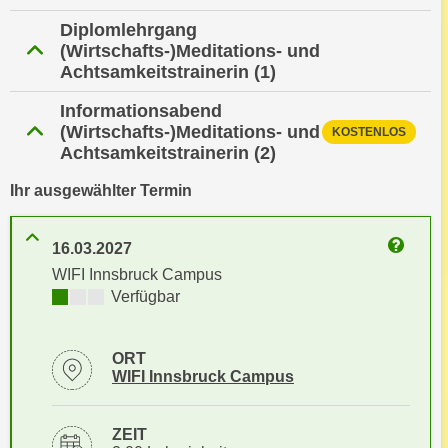
i
e
Diplomlehrgang
k
F
(Wirtschafts-)Meditations- und
a
u
Achtsamkeitstrainerin
(1)
n
n
i
Informationsabend
k
s
(Wirtschafts-)Meditations- und
KOSTENLOS
t
c
Achtsamkeitstrainerin
(2)
i
h
o
Ihr ausgewählter Termin
e
n
n
d
U
16.03.2027
e
Weitere 
n
WIFI Innsbruck Campus
r
t
Kursverfügbarkeit:
Verfügbar
W
e
e
r
b
ORT
n
s
Standortinformationen zu
öffnen
WIFI Innsbruck Campus
e
e
h
i
ZEIT
m
t