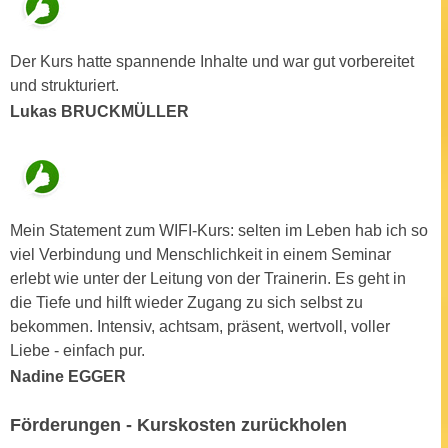
e
n
m
g
Der Kurs hatte spannende Inhalte und war gut vorbereitet
E
z
und strukturiert.
U
w
-
Lukas BRUCKMÜLLER
e
D
c
a
k
t
e
e
u
Mein Statement zum WIFI-Kurs: selten im Leben hab ich so
n
n
viel Verbindung und Menschlichkeit in einem Seminar
s
d
erlebt wie unter der Leitung von der Trainerin. Es geht in
c
O
die Tiefe und hilft wieder Zugang zu sich selbst zu
h
p
bekommen. Intensiv, achtsam, präsent, wertvoll, voller
u
t
Liebe - einfach pur.
t
i
z
Nadine EGGER
m
r
i
e
Förderungen - Kurskosten zurückholen
e
c