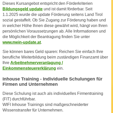
r
Dieses Kursangebot entspricht den Förderkriterien
h
u
Bildungsgeld update
und ist damit förderbar. Seit
t
n
1.1.2025 wurde die update Förderung seitens Land Tirol
a
g
sozial gestaffelt. Ob Sie Zugang zur Förderung haben und
n
in welcher Höhe Ihnen diese gewährt wird, hängt von Ihren
s
g
persönlichen Voraussetzungen ab. Alle Informationen und
z
e
die Möglichkeit der Beantragung finden Sie unter
w
m
www.mein-update.at
.
e
e
c
Sie können bares Geld sparen: Reichen Sie einfach Ihre
s
k
berufliche Weiterbildung beim zuständigen Finanzamt über
s
e
Ihre
Arbeitnehmerveranlagung /
e
Einkommensteuererklärung
ein.
g
n
e
e
Inhouse Training - Individuelle Schulungen für
s
Firmen und Unternehmen
n
e
S
t
Diese Schulung ist auch als individuelles Firmentraining
c
z
(FIT) durchführbar.
h
WIFI Inhouse Trainings sind maßgeschneiderter
t
u
Wissenstransfer für Unternehmen.
.