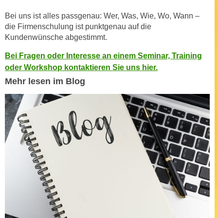
t
D
z
Bei uns ist alles passgenau: Wer, Was, Wie, Wo, Wann –
a
die Firmenschulung ist punktgenau auf die
n
z
Kundenwünsche abgestimmt.
i
u
v
v
Bei Fragen oder Interesse an einem Seminar, Training
e
e
oder Workshop kontaktieren Sie uns hier.
a
r
Mehr lesen im Blog
u
a
u
r
n
b
t
e
e
i
r
t
l
e
i
n
e
w
g
i
e
r
n
u