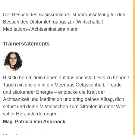
a
h
t
m
Der Besuch des Basisseminars ist Voraussetzung für den
e
e
Besuch des Diplomlehrgangs zur (Wirtschafts-)
n
O
Meditations-/ Achtsamkeitstrainierin
a
n
u
l
Trainerstatements
c
i
h
n
a
e
n
-
U
Bist du bereit, dein Leben auf das nächste Level zu heben?
J
n
Tauch mit uns ein in ein Meer aus Gelassenheit, Freude
o
t
und stärkender Energie – entdecke die Kraft der
u
e
Achtsamkeit und Meditation und bring deinen Alltag, dich
r
r
selbst und deine Mitmenschen zum Strahlen in einer Welt
n
n
voller Herausforderungen.
e
e
Mag. Patricia Van Asbroeck
y
h
z
m