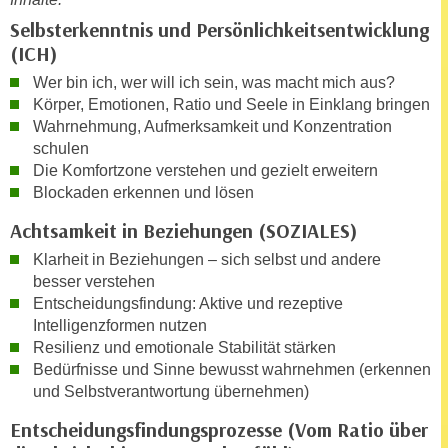
n
e
Selbsterkenntnis und Persönlichkeitsentwicklung
,
l
(ICH)
g
e
Wer bin ich, wer will ich sein, was macht mich aus?
e
v
Körper, Emotionen, Ratio und Seele in Einklang bringen
l
a
Wahrnehmung, Aufmerksamkeit und Konzentration
a
n
schulen
n
t
Die Komfortzone verstehen und gezielt erweitern
g
e
Blockaden erkennen und lösen
e
I
Achtsamkeit in Beziehungen (SOZIALES)
n
n
I
Klarheit in Beziehungen – sich selbst und andere
h
h
besser verstehen
a
r
Entscheidungsfindung: Aktive und rezeptive
l
Intelligenzformen nutzen
e
t
Resilienz und emotionale Stabilität stärken
d
e
Bedürfnisse und Sinne bewusst wahrnehmen (erkennen
u
a
und Selbstverantwortung übernehmen)
r
n
c
Entscheidungsfindungsprozesse (Vom Ratio über
z
h