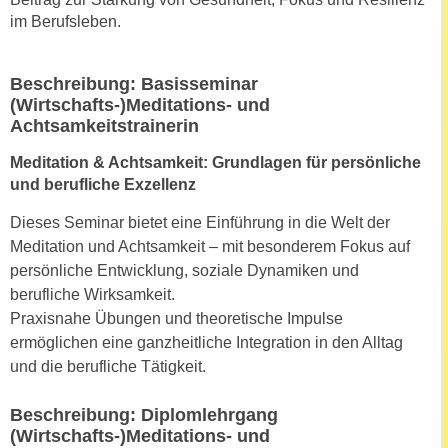
r
im Berufsleben.
a
t
b
e
e
C
Beschreibung: Basisseminar
n
o
(Wirtschafts-)Meditations- und
.
Achtsamkeitstrainerin
o
W
k
Meditation & Achtsamkeit: Grundlagen für persönliche
e
i
und berufliche Exzellenz
n
e
n
Dieses Seminar bietet eine Einführung in die Welt der
s
S
Meditation und Achtsamkeit – mit besonderem Fokus auf
z
i
persönliche Entwicklung, soziale Dynamiken und
u
e
berufliche Wirksamkeit.
A
d
Praxisnahe Übungen und theoretische Impulse
n
e
ermöglichen eine ganzheitliche Integration in den Alltag
a
r
und die berufliche Tätigkeit.
l
C
y
o
Beschreibung: Diplomlehrgang
s
o
(Wirtschafts-)Meditations- und
e