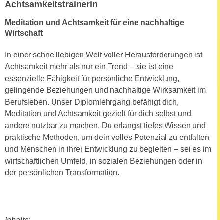
k
Achtsamkeitstrainerin
z
i
w
Meditation und Achtsamkeit für eine nachhaltige
e
e
Wirtschaft
-
c
S
k
In einer schnelllebigen Welt voller Herausforderungen ist
e
e
Achtsamkeit mehr als nur ein Trend – sie ist eine
t
n
essenzielle Fähigkeit für persönliche Entwicklung,
z
u
gelingende Beziehungen und nachhaltige Wirksamkeit im
u
n
Berufsleben. Unser Diplomlehrgang befähigt dich,
n
d
Meditation und Achtsamkeit gezielt für dich selbst und
g
u
andere nutzbar zu machen. Du erlangst tiefes Wissen und
z
m
praktische Methoden, um dein volles Potenzial zu entfalten
u
f
und Menschen in ihrer Entwicklung zu begleiten – sei es im
s
ü
wirtschaftlichen Umfeld, in sozialen Beziehungen oder in
t
r
der persönlichen Transformation.
i
S
m
i
m
e
e
r
Inhalte: