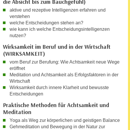
die Absicht bis zum Bauchgefühl)
u
d
z
aktive und rezeptive Intelligenzen erfahren und
i
e
verstehen
e
welche Entscheidungen stehen an?
i
C
wie kann ich welche Entscheidungsintelligenzen
g
o
nutzen?
e
o
n
Wirksamkeit im Beruf und in der Wirtschaft
k
.
(WIRKSAMKEIT)
i
U
vom Beruf zur Berufung: Wie Achtsamkeit neue Wege
e
m
eröffnet
s
I
Meditation und Achtsamkeit als Erfolgsfaktoren in der
e
h
Wirtschaft
r
n
Wirksamkeit durch innere Klarheit und bewusste
h
e
Entscheidungen
o
n
Praktische Methoden für Achtsamkeit und
b
d
Meditation
e
a
n
Yoga als Weg zur körperlichen und geistigen Balance
r
e
Gehmeditation und Bewegung in der Natur zur
ü