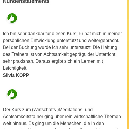
Kundenstatements
u
e
b
n
i
i
e
n
t
Ich bin sehr dankbar für diesen Kurs. Er hat mich in meiner
d
e
persönlichen Entwicklung unterstützt und weitergebracht.
e
n
Bei der Buchung wurde ich sehr unterstützt. Die Haltung
n
,
des Trainers ist von Achtsamkeit geprägt, der Unterricht
U
w
sehr praxisnah. Daraus ergibt sich ein Lernen mit
S
e
Leichtigkeit.
A
r
Silvia KOPP
,
d
b
e
e
n
i
w
w
e
Der Kurs zum (Wirtschafts-)Meditations- und
e
i
Achtsamkeitstrainer ging über rein wirtschaftliche Themen
l
t
weit hinaus. Es ging um die Menschen, die in den
c
e