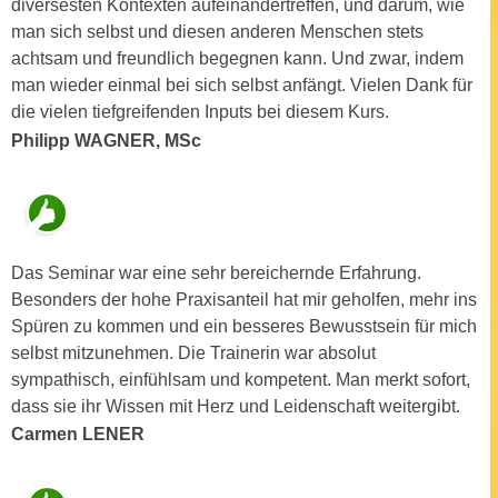
diversesten Kontexten aufeinandertreffen, und darum, wie
h
r
man sich selbst und diesen anderen Menschen stets
e
e
achtsam und freundlich begegnen kann. Und zwar, indem
n
C
man wieder einmal bei sich selbst anfängt. Vielen Dank für
I
o
die vielen tiefgreifenden Inputs bei diesem Kurs.
h
o
Philipp WAGNER, MSc
r
k
e
i
D
e
a
s
t
f
Das Seminar war eine sehr bereichernde Erfahrung.
e
ü
Besonders der hohe Praxisanteil hat mir geholfen, mehr ins
n
r
Spüren zu kommen und ein besseres Bewusstsein für mich
k
M
selbst mitzunehmen. Die Trainerin war absolut
e
a
sympathisch, einfühlsam und kompetent. Man merkt sofort,
i
r
dass sie ihr Wissen mit Herz und Leidenschaft weitergibt.
n
k
e
Carmen LENER
e
m
t
d
i