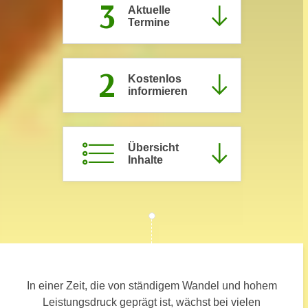
3
Aktuelle
c
i
Termine
h
m
t
m
e
u
2
n
Kostenlos
n
informieren
S
g
i
v
e
e
,
Übersicht
r
d
Inhalte
w
a
e
s
n
s
d
w
e
i
n
r
w
a
i
In einer Zeit, die von ständigem Wandel und hohem
u
r
Leistungsdruck geprägt ist, wächst bei vielen
c