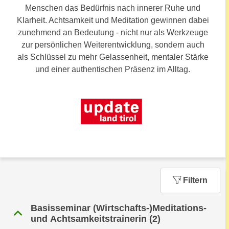
n
Menschen das Bedürfnis nach innerer Ruhe und
h
u
Klarheit. Achtsamkeit und Meditation gewinnen dabei
C
r
zunehmend an Bedeutung - nicht nur als Werkzeuge
o
C
zur persönlichen Weiterentwicklung, sondern auch
o
o
als Schlüssel zu mehr Gelassenheit, mentaler Stärke
k
o
und einer authentischen Präsenz im Alltag.
i
k
e
i
s
e
v
s
o
,
n
d
U
i
S
e
-
f
Filtern
a
ü
m
r
Basisseminar (Wirtschafts-)Meditations-
e
d
und Achtsamkeitstrainerin
(2)
r
i