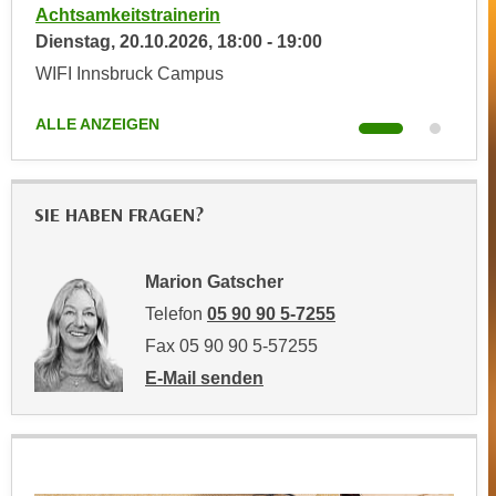
e
Achtsamkeitstrainerin
Acht
t
r
Dienstag,
20.10.2026
,
18:00
-
19:00
Dien
e
p
WIFI Innsbruck Campus
WIFI
,
e
b
r
ALLE ANZEIGEN
ALLE
i
s
s
o
k
n
e
SIE HABEN FRAGEN?
e
i
n
n
b
Marion Gatscher
e
e
Telefon
05 90 90 5-7255
d
z
a
Fax 05 90 90 5-57255
o
t
E-Mail senden
g
e
an Marion Gatscher: mailto:marion.gatsch
e
n
n
s
e
c
t