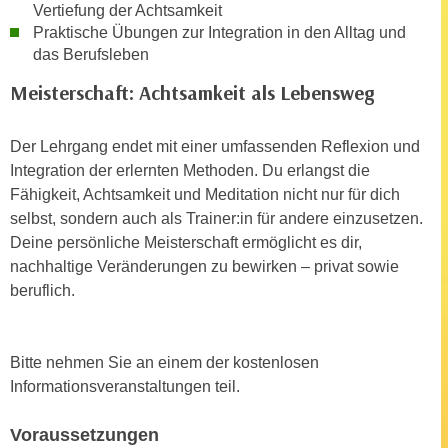
n
Vertiefung der Achtsamkeit
b
p
Praktische Übungen zur Integration in den Alltag und
e
das Berufsleben
e
r
r
h
Meisterschaft: Achtsamkeit als Lebensweg
s
i
o
n
Der Lehrgang endet mit einer umfassenden Reflexion und
n
a
Integration der erlernten Methoden. Du erlangst die
e
u
Fähigkeit, Achtsamkeit und Meditation nicht nur für dich
n
s
selbst, sondern auch als Trainer:in für andere einzusetzen.
b
e
Deine persönliche Meisterschaft ermöglicht es dir,
e
i
nachhaltige Veränderungen zu bewirken – privat sowie
z
n
beruflich.
o
e
g
a
e
n
Bitte nehmen Sie an einem der kostenlosen
n
g
Informationsveranstaltungen teil.
e
e
n
n
Voraussetzungen
D
e