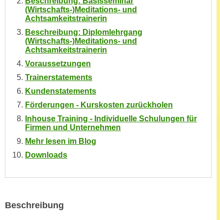
Beschreibung: Basisseminar
h
e
(Wirtschafts-)Meditations- und
u
Achtsamkeitstrainerin
r
t
e
Beschreibung: Diplomlehrgang
z
(Wirtschafts-)Meditations- und
n
Achtsamkeitstrainerin
a
“
b
Voraussetzungen
k
k
Trainerstatements
l
o
i
Kundenstatements
m
c
Förderungen - Kurskosten zurückholen
m
k
Inhouse Training - Individuelle Schulungen für
e
e
Firmen und Unternehmen
n
n
Mehr lesen im Blog
z
,
Downloads
w
v
i
e
s
r
c
w
h
Beschreibung
e
e
n