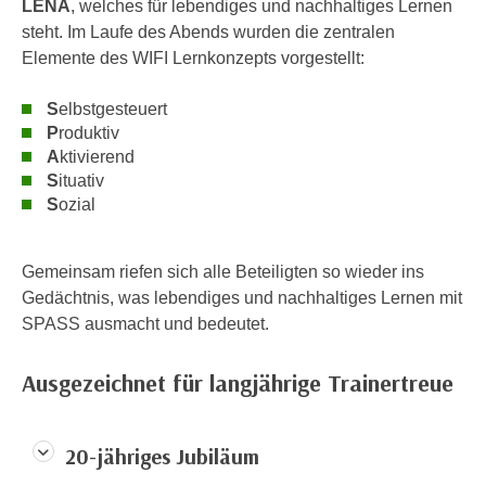
LENA
, welches für lebendiges und nachhaltiges Lernen
i
e
steht. Im Laufe des Abends wurden die zentralen
k
F
Elemente des WIFI Lernkonzepts vorgestellt:
a
u
n
n
S
elbstgesteuert
i
k
P
roduktiv
s
t
A
ktivierend
c
i
S
ituativ
h
o
S
ozial
e
n
n
d
U
Gemeinsam riefen sich alle Beteiligten so wieder ins
e
n
Gedächtnis, was lebendiges und nachhaltiges Lernen mit
r
t
SPASS ausmacht und bedeutet.
W
e
e
r
Ausgezeichnet für langjährige Trainertreue
b
n
s
e
e
h
20-jähriges Jubiläum
i
m
t