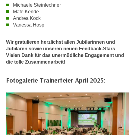
n
Michaele Steinlechner
i
S
Mate Kende
c
i
Andrea Köck
h
e
Vanessa Hosp
n
a
i
u
Wir gratulieren herzlichst allen Jubilarinnen und
c
f
Jubilaren sowie unseren neuen Feedback-Stars.
h
„
Vielen Dank für das unermüdliche Engagement und
t
A
die tolle Zusammenarbeit!
d
l
e
l
Fotogalerie Trainerfeier April 2025:
m
e
D
a
a
k
t
z
e
e
n
p
s
t
c
i