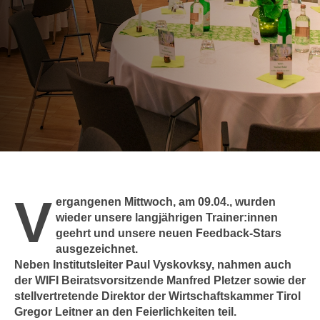
c
i
h
m
t
m
e
u
n
n
S
g
i
v
e
e
,
r
d
w
a
e
V
s
ergangenen Mittwoch, am 09.04., wurden
n
s
wieder unsere langjährigen Trainer:innen
d
geehrt und unsere neuen Feedback-Stars
w
e
ausgezeichnet.
i
n
Neben Institutsleiter Paul Vyskovksy, nahmen auch
r
w
der WIFI Beiratsvorsitzende Manfred Pletzer sowie der
a
i
stellvertretende Direktor der Wirtschaftskammer Tirol
u
r
Gregor Leitner an den Feierlichkeiten teil.
c