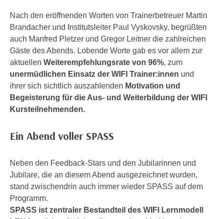
n
h
u
Nach den eröffnenden Worten von Trainerbetreuer Martin
C
r
Brandacher und Institutsleiter Paul Vyskovsky, begrüßten
o
C
auch Manfred Pletzer und Gregor Leitner die zahlreichen
o
o
Gäste des Abends. Lobende Worte gab es vor allem zur
k
o
aktuellen
Weiterempfehlungsrate von 96%
, zum
i
k
unermüdlichen Einsatz der WIFI Trainer:innen
und
e
i
ihrer sich sichtlich auszahlenden
Motivation und
s
e
Begeisterung für die Aus- und Weiterbildung der WIFI
v
s
Kursteilnehmenden.
o
,
n
d
Ein Abend voller SPASS
U
i
S
e
Neben den Feedback-Stars und den Jubilarinnen und
-
f
Jubilare, die an diesem Abend ausgezeichnet wurden,
a
ü
stand zwischendrin auch immer wieder SPASS auf dem
m
r
Programm.
e
d
SPASS ist zentraler Bestandteil des WIFI Lernmodell
r
i