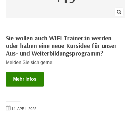
r
a
t
b
e
e
C
n
o
.
Sie wollen auch WIFI Trainer:in werden
o
W
k
oder haben eine neue Kursidee für unser
e
i
Aus- und Weiterbildungsprogramm?
n
e
Melden Sie sich gerne:
n
s
S
z
i
Mehr Infos
u
e
A
d
n
e
a
r
l
14. APRIL 2025
C
y
o
s
o
e