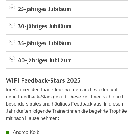
e
e
25-jähriges Jubiläum
n
n
e
o
30-jähriges Jubiläum
i
t
n
w
s
35-jähriges Jubiläum
e
e
n
t
d
40-jähriges Jubiläum
z
i
e
g
n
s
WIFI Feedback-Stars 2025
,
i
Im Rahmen der Trianerfeier wurden auch wieder fünf
w
n
neue Feedback-Stars gekürt. Diese zeichnen sich durch
e
d
besonders gutes und häufiges Feedback aus. In diesem
l
.
Jahr durften folgende Trainer:innen die begehrte Trophäe
c
W
mit nach Hause nehmen:
h
e
e
n
Andrea Kolb
s