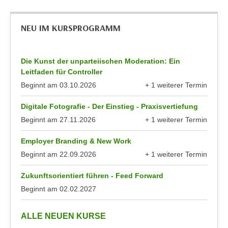
k
z
i
w
NEU IM KURSPROGRAMM
e
e
-
c
S
k
Die Kunst der unparteiischen Moderation: Ein
e
e
Leitfaden für Controller
t
n
Beginnt am
03.10.2026
+ 1 weiterer Termin
z
u
anzeigen
u
n
Digitale Fotografie - Der Einstieg - Praxisvertiefung
n
d
Beginnt am
27.11.2026
+ 1 weiterer Termin
g
anzeigen
u
z
Employer Branding & New Work
m
u
f
Beginnt am
22.09.2026
+ 1 weiterer Termin
s
anzeigen
ü
t
Zukunftsorientiert führen - Feed Forward
r
i
Beginnt am
02.02.2027
S
m
i
m
e
anzeigen
ALLE NEUEN KURSE
e
r