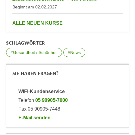
n
d
Beginnt am
02.02.2027
E
e
U
n
anzeigen
ALLE NEUEN KURSE
-
w
U
i
S
SCHLAGWÖRTER
r
A
z
#Gesundheit / Schönheit
#News
u
i
n
e
t
l
SIE HABEN FRAGEN?
e
o
r
r
w
WIFI-Kundenservice
i
o
Telefon
05 90905-7000
e
r
n
Fax 05 90905-7448
f
t
E-Mail senden
e
i
an WIFI-Kundenservice: mailto:info@wktirol.at
n
e
h