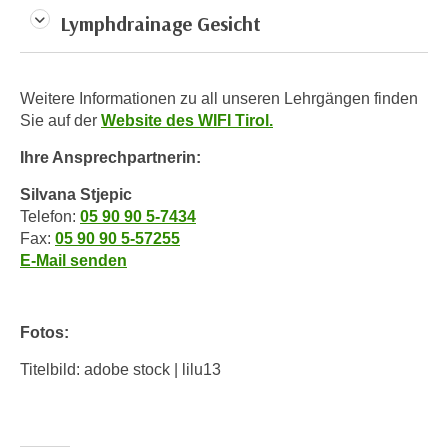
n
Lymphdrainage Gesicht
i
S
c
i
h
e
n
Weitere Informationen zu all unseren Lehrgängen finden
a
i
Sie auf der
Website des WIFI Tirol.
u
c
f
Ihre Ansprechpartnerin:
h
„
t
Silvana Stjepic
A
d
Telefon:
05 90 90 5-7434
l
Fax:
05 90 90 5-57255
e
l
E-Mail senden
m
e
D
a
a
k
Fotos:
t
z
e
e
Titelbild: adobe stock | lilu13
n
p
s
t
c
i