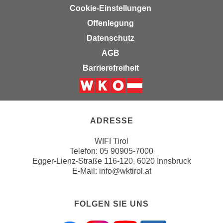
n
Cookie-Einstellungen
e
,
l
Offenlegung
g
e
Datenschutz
e
v
AGB
l
a
a
Barrierefreiheit
n
n
t
g
e
Weiter zur Website der Wirts
e
I
n
n
ADRESSE
I
h
h
WIFI Tirol
a
r
Telefon:
05 90905-7000
l
Egger-Lienz-Straße 116-120, 6020 Innsbruck
e
t
E-Mail:
info@wktirol.at
d
e
u
a
r
n
FOLGEN SIE UNS
c
z
h