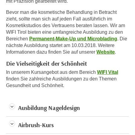
mit Präzision gearbeitet wird.
e
e
n
Bevor man die kosmetische Behandlung in Betracht
n
zieht, sollte man sich auf jeden Fall ausführlich im
e
o
Kosmetikstudios des Vertrauens beraten lassen. Wir am
i
t
WIFI Tirol bieten eine umfangreiche Ausbildung zu den
n
w
Bereichen
Permanent-Make-Up und Microblading
. Die
s
e
nächste Ausbildung startet am 10.03.2018. Weitere
e
n
Informationen dazu finden Sie auf unserer
Website
.
t
d
z
Die Vielseitigkeit der Schönheit
i
e
g
In unserem Kursangebot aus dem Bereich
WIFI Vital
n
finden Sie zahlreiche Ausbildungen zu den Themen
s
,
Gesundheit und Schönheit.
i
w
n
e
d
l
Ausbildung Nageldesign
.
c
W
h
e
Airbrush-Kurs
e
n
s