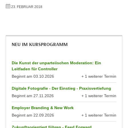
h
e
23. FEBRUAR 2018
u
r
t
e
z
n
a
“
b
k
k
NEU IM KURSPROGRAMM
l
o
i
m
c
Die Kunst der unparteiischen Moderation: Ein
m
k
Leitfaden für Controller
e
e
Beginnt am
03.10.2026
+ 1 weiterer Termin
n
n
anzeigen
z
,
Digitale Fotografie - Der Einstieg - Praxisvertiefung
w
v
Beginnt am
27.11.2026
+ 1 weiterer Termin
i
e
anzeigen
s
r
Employer Branding & New Work
c
w
Beginnt am
22.09.2026
+ 1 weiterer Termin
h
anzeigen
e
e
Zukunftsorientiert führen - Feed Forward
n