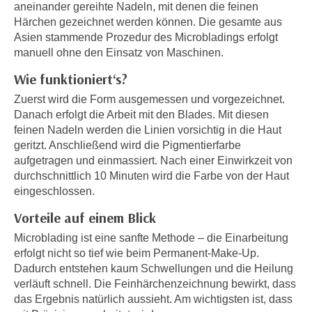
i
aneinander gereihte Nadeln, mit denen die feinen
e
k
Härchen gezeichnet werden können. Die gesamte aus
F
Asien stammende Prozedur des Microbladings erfolgt
a
u
manuell ohne den Einsatz von Maschinen.
n
n
i
Wie funktioniert‘s?
k
s
t
Zuerst wird die Form ausgemessen und vorgezeichnet.
c
i
Danach erfolgt die Arbeit mit den Blades. Mit diesen
h
o
feinen Nadeln werden die Linien vorsichtig in die Haut
e
n
geritzt. Anschließend wird die Pigmentierfarbe
n
aufgetragen und einmassiert. Nach einer Einwirkzeit von
d
U
durchschnittlich 10 Minuten wird die Farbe von der Haut
e
n
eingeschlossen.
r
t
W
Vorteile auf einem Blick
e
e
Microblading ist eine sanfte Methode – die Einarbeitung
r
b
erfolgt nicht so tief wie beim Permanent-Make-Up.
n
s
Dadurch entstehen kaum Schwellungen und die Heilung
e
e
verläuft schnell. Die Feinhärchenzeichnung bewirkt, dass
h
i
das Ergebnis natürlich aussieht. Am wichtigsten ist, dass
m
t