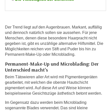
n
h
u
C
r
o
C
o
o
Der Trend liegt auf den Augenbrauen. Markant, auffällig
k
o
und dennoch natürlich sollen sie aussehen. Für jene
i
k
Menschen, denen diese besondere Haarpracht nicht
e
i
gegeben ist, gibt es unzählige alternative Hilfsmittel. Die
s
Möglichkeiten reichen von Stift und Puder bis hin zu
e
v
Permanent-Make-Up oder Microblading.
s
o
,
Permanent-Make-Up und Microblading: Der
n
d
Unterschied macht’s
U
i
Beim Tätowieren aller Art wird mit Pigmentiergeräten
S
e
gearbeitet, mit welchen die oberste Hautschicht
-
f
pigmentiert wird. Auf diese Art und Weise können
a
ü
beispielsweise Gesichtszüge ästhetisch betont werden.
m
r
e
Im Gegensatz dazu werden beim Microblading
d
r
sogenannte Blades verwendet. Das sind kleine
i