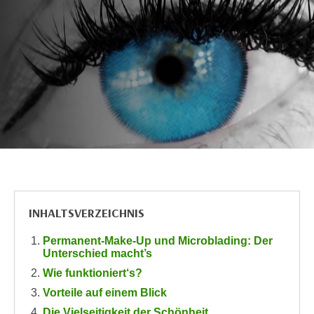
c
i
h
m
t
m
e
u
n
n
S
g
i
v
e
e
,
r
d
w
a
e
s
n
INHALTSVERZEICHNIS
s
d
w
e
Permanent-Make-Up und Microblading: Der
i
n
Unterschied macht’s
r
w
Wie funktioniert‘s?
a
i
Vorteile auf einem Blick
u
r
Die Vielseitigkeit der Schönheit
c