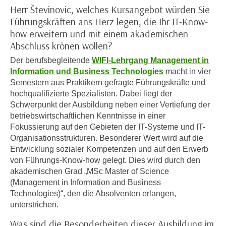
n
Herr Števinovic, welches Kursangebot würden Sie
i
S
Führungskräften ans Herz legen, die Ihr IT-Know-
c
i
how erweitern und mit einem akademischen
h
e
Abschluss krönen wollen?
n
a
i
Der berufsbegleitende
WIFI-Lehrgang Management in
u
Information und Business Technologies
macht in vier
c
f
Semestern aus Praktikern gefragte Führungskräfte und
h
„
hochqualifizierte Spezialisten. Dabei liegt der
t
A
Schwerpunkt der Ausbildung neben einer Vertiefung der
d
l
betriebswirtschaftlichen Kenntnisse in einer
e
l
Fokussierung auf den Gebieten der IT-Systeme und IT-
m
e
Organisationsstrukturen. Besonderer Wert wird auf die
D
a
Entwicklung sozialer Kompetenzen und auf den Erwerb
a
von Führungs-Know-how gelegt. Dies wird durch den
k
t
akademischen Grad „MSc Master of Science
z
e
(Management in Information and Business
e
n
Technologies)“, den die Absolventen erlangen,
p
unterstrichen.
s
t
c
i
Was sind die Besonderheiten dieser Ausbildung im