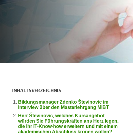
c
i
h
m
t
m
e
u
n
n
S
g
i
v
e
e
,
r
d
w
a
e
s
n
INHALTSVERZEICHNIS
s
d
w
e
Bildungsmanager Zdenko Števinovic im
i
n
Interview über den Masterlehrgang MIBT
r
w
Herr Števinovic, welches Kursangebot
a
i
würden Sie Führungskräften ans Herz legen,
u
die Ihr IT-Know-how erweitern und mit einem
r
akademischen Abschluss krönen wollen?
c