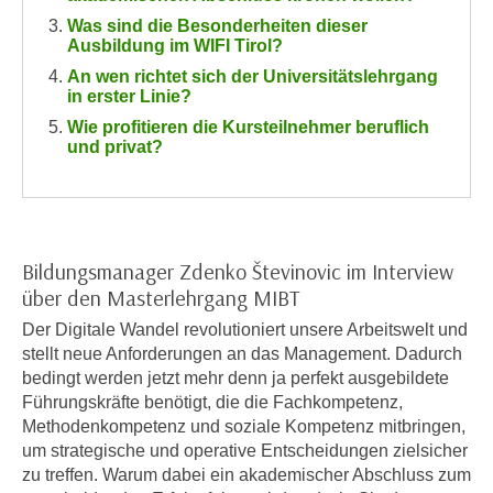
n
h
Was sind die Besonderheiten dieser
u
Ausbildung im WIFI Tirol?
C
r
An wen richtet sich der Universitätslehrgang
o
C
in erster Linie?
o
o
Wie profitieren die Kursteilnehmer beruflich
k
o
und privat?
i
k
e
i
s
e
v
s
o
Bildungsmanager Zdenko Števinovic im Interview
,
n
über den Masterlehrgang MIBT
d
U
i
Der Digitale Wandel revolutioniert unsere Arbeitswelt und
S
e
stellt neue Anforderungen an das Management. Dadurch
-
f
bedingt werden jetzt mehr denn ja perfekt ausgebildete
a
Führungskräfte benötigt, die die Fachkompetenz,
ü
m
Methodenkompetenz und soziale Kompetenz mitbringen,
r
e
um strategische und operative Entscheidungen zielsicher
d
r
zu treffen. Warum dabei ein akademischer Abschluss zum
i