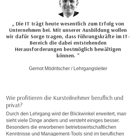
n
d
E
e
U
n
Die IT trägt heute wesentlich zum Erfolg von
-
w
Unternehmen bei. Mit unserer Ausbildung wollen
U
wir dafür Sorge tragen, dass Führungskräfte im IT-
i
S
Bereich die dabei entstehenden
r
A
Herausforderungen bestmöglich bewältigen
z
können.
u
i
n
e
Gernot Mödritscher / Lehrgangsleiter
t
l
e
o
r
r
w
i
Wie profitieren die Kursteilnehmer beruflich und
o
e
privat?
r
n
Durch den Lehrgang wird der Blickwinkel erweitert, man
f
t
sieht viele Dinge anders und versteht einiges besser.
e
i
Besonders die erworbenen betriebswirtschaftlichen
n
e
Kenntnisse und Management-Tools sind im beruflichen
h