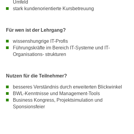
Umfeld
e
e
stark kundenorientierte Kursbetreuung
n
n
e
o
i
t
Für wen ist der Lehrgang?
n
w
s
wissenshungrige IT-Profis
e
e
Führungskräfte im Bereich IT-Systeme und IT-
n
Organisations- strukturen
t
d
z
i
e
g
Nutzen für die Teilnehmer?
n
s
,
i
besseres Verständnis durch erweiterten Blickwinkel
w
n
BWL-Kenntnisse und Management-Tools
e
Business Kongress, Projektsimulation und
d
l
Sponsionsfeier
.
c
W
h
e
e
n
s