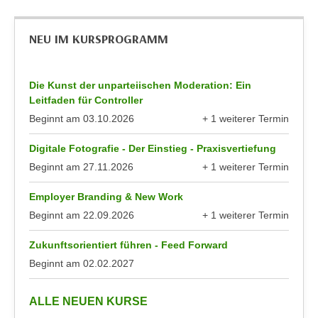
n
e
,
l
NEU IM KURSPROGRAMM
g
e
e
v
l
a
Die Kunst der unparteiischen Moderation: Ein
a
Leitfaden für Controller
n
n
t
Beginnt am
03.10.2026
+ 1 weiterer Termin
g
anzeigen
e
e
Digitale Fotografie - Der Einstieg - Praxisvertiefung
I
n
Beginnt am
27.11.2026
+ 1 weiterer Termin
n
anzeigen
I
h
Employer Branding & New Work
h
a
r
Beginnt am
22.09.2026
+ 1 weiterer Termin
l
anzeigen
e
t
Zukunftsorientiert führen - Feed Forward
d
e
Beginnt am
02.02.2027
u
a
r
n
c
anzeigen
ALLE NEUEN KURSE
z
h