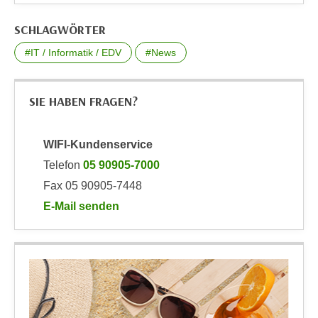
u
d
z
SCHLAGWÖRTER
i
e
e
#IT / Informatik / EDV
#News
i
C
g
o
e
SIE HABEN FRAGEN?
o
n
k
.
i
U
WIFI-Kundenservice
e
m
Telefon
05 90905-7000
s
I
Fax 05 90905-7448
e
h
r
E-Mail senden
n
h
an WIFI-Kundenservice: mailto:info@wktirol.at
e
o
n
b
d
e
a
n
r
e
ü