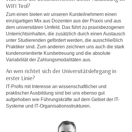
h
e
WIFI Tirol?
u
r
Zum einen bieten wir unseren Kursteilnehmern einen
t
e
einzigartigen Mix aus Dozenten aus der Praxis und aus
z
n
dem universitären Umfeld. Das führt zu praxisbezogenen
a
“
Unterrichtsinhalten, die zusätzlich durch einen Austausch
b
k
unter Studierenden gefördert werden, die ausschließlich
k
Praktiker sind. Zum anderen zeichnen uns auch die stark
l
o
kundenorientierte Kursbetreuung und die absolute
i
m
Variabilität der Zahlungsmodalitäten aus.
c
m
k
An wen richtet sich der Universitätslehrgang in
e
e
erster Linie?
n
n
IT-Profis mit Interesse an wissenschaftlicher und
z
,
praktischer Ausbildung sind bei uns ebenso gut
w
v
aufgehoben wie Führungskräfte auf dem Gebiet der IT-
i
e
Systeme und IT-Organisationsstrukturen.
s
r
c
w
h
e
e
n