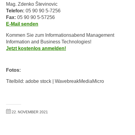
k
Mag. Zdenko Števinovic
z
i
Telefon:
05 90 90 5-7256
w
e
Fax:
05 90 90 5-57256
e
-
E-Mail senden
c
S
k
Kommen Sie zum Informationsabend Management
e
e
Information and Business Technologies!
t
n
Jetzt kostenlos anmelden!
z
u
u
n
n
d
Fotos:
g
u
Titelbild: adobe stock | WavebreakMediaMicro
z
m
u
f
s
ü
t
r
i
22. NOVEMBER 2021
S
m
i
m
e
e
r