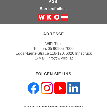
u
AGB
e
b
Barrierefreiheit
n
i
i
e
n
Weiter zur Website der Wirts
t
d
e
e
ADRESSE
n
n
,
WIFI Tirol
U
w
Telefon:
05 90905-7000
S
e
Egger-Lienz-Straße 116-120, 6020 Innsbruck
A
E-Mail:
info@wktirol.at
r
,
d
b
e
FOLGEN SIE UNS
e
n
i
w
w
e
e
i
l
t
c
e