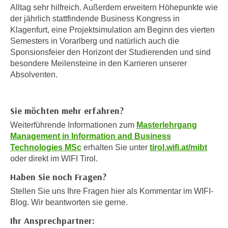
r
Alltag sehr hilfreich. Außerdem erweitern Höhepunkte wie
a
t
der jährlich stattfindende Business Kongress in
b
e
Klagenfurt, eine Projektsimulation am Beginn des vierten
e
C
Semesters in Vorarlberg und natürlich auch die
n
Sponsionsfeier den Horizont der Studierenden und sind
o
.
besondere Meilensteine in den Karrieren unserer
o
W
Absolventen.
k
e
i
n
e
n
Sie möchten mehr erfahren?
s
S
Weiterführende Informationen zum
Masterlehrgang
z
i
Management in Information and Business
u
e
Technologies MSc
erhalten Sie unter
tirol.wifi.at/mibt
A
d
oder direkt im WIFI Tirol.
n
e
a
Haben Sie noch Fragen?
r
l
Stellen Sie uns Ihre Fragen hier als Kommentar im WIFI-
C
y
Blog. Wir beantworten sie gerne.
o
s
o
Ihr Ansprechpartner:
e