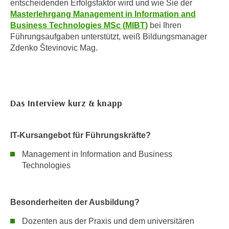
entscheidenden Erfolgsfaktor wird und wie Sie der
i
e
Masterlehrgang Management in Information and
k
F
Business Technologies MSc (
MIBT
)
bei Ihren
a
u
Führungsaufgaben unterstützt, weiß Bildungsmanager
n
n
Zdenko Števinovic Mag.
i
k
s
t
c
i
h
o
e
Das Interview kurz & knapp
n
n
d
U
e
IT-Kursangebot für Führungskräfte?
n
r
t
Management in Information and Business
W
e
Technologies
e
r
b
n
s
e
Besonderheiten der Ausbildung?
e
h
i
Dozenten aus der Praxis und dem universitären
m
t