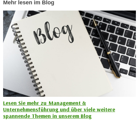
Mehr lesen im Blog
n
e
,
l
g
e
e
v
l
a
a
n
n
t
g
e
e
I
n
n
I
h
h
a
r
l
e
Lesen Sie mehr zu Management &
t
Unternehmensführung und über viele weitere
d
e
spannende Themen in unserem Blog
u
a
r
n
c
z
h