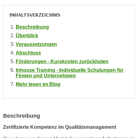
e
e
n
INHALTSVERZEICHNIS
n
e
o
i
Beschreibung
t
n
Überblick
w
s
e
Voraussetzungen
e
n
Abschluss
t
d
Förderungen - Kurskosten zurückholen
z
i
Inhouse Training - Individuelle Schulungen für
e
g
Firmen und Unternehmen
n
s
Mehr lesen im Blog
,
i
w
n
e
d
l
.
Beschreibung
c
W
h
e
Zertifizierte Kompetenz im Qualitätsmanagement
e
n
s