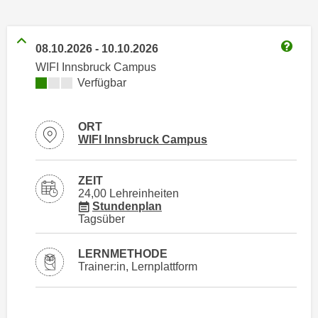
n
h
u
C
r
08.10.2026
-
10.10.2026
o
C
Weitere
WIFI Innsbruck Campus
o
o
Kursverfügbarkeit:
Verfügbar
k
o
i
k
e
i
ORT
s
Standortinformationen zu
öffnen
WIFI Innsbruck Campus
e
v
s
o
,
ZEIT
n
d
24,00 Lehreinheiten
U
für Veranstaltung 57507016
Stundenplan
i
Tagsüber
S
e
-
f
LERNMETHODE
a
ü
Trainer:in, Lernplattform
m
r
e
d
r
i