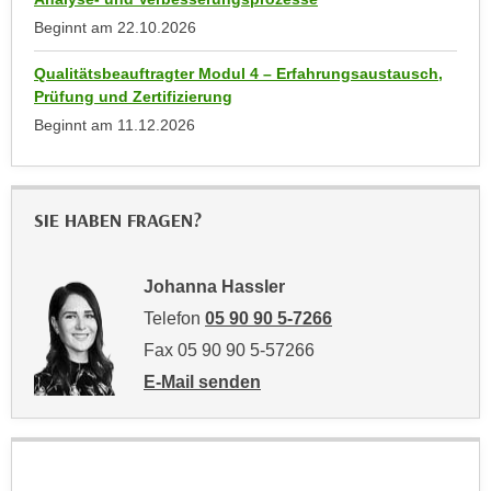
n
b
Beginnt am
22.10.2026
p
e
e
r
Qualitätsbeauftragter Modul 4 – Erfahrungsaustausch,
r
h
Prüfung und Zertifizierung
s
i
Beginnt am
11.12.2026
o
n
n
a
e
u
SIE HABEN FRAGEN?
n
s
b
e
e
i
Johanna Hassler
z
n
Telefon
05 90 90 5-7266
o
e
g
Fax 05 90 90 5-57266
a
e
E-Mail senden
n
n
an Johanna Hassler: mailto:johanna.hassl
g
e
e
n
n
D
e