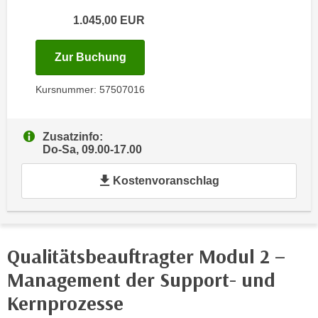
i
e
1.045,00
EUR
k
F
a
u
n
für Termin: 08.10.2026 - 10.10.202
Zur Buchung
n
i
k
Kursnummer: 57507016
s
t
c
i
h
o
Zusatzinfo:
e
n
Do-Sa, 09.00-17.00
n
d
U
Kostenvoranschlag
e
n
r
t
W
e
e
r
b
Qualitätsbeauftragter Modul 2 –
n
s
Management der Support- und
e
e
h
Kernprozesse
i
m
t