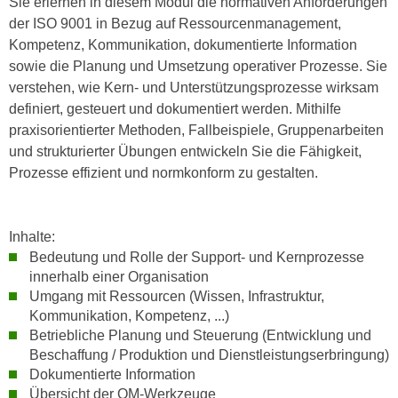
Sie erlernen in diesem Modul die normativen Anforderungen
n
i
der ISO 9001 in Bezug auf Ressourcenmanagement,
S
c
Kompetenz, Kommunikation, dokumentierte Information
i
h
sowie die Planung und Umsetzung operativer Prozesse. Sie
e
n
verstehen, wie Kern- und Unterstützungsprozesse wirksam
a
i
definiert, gesteuert und dokumentiert werden. Mithilfe
u
c
praxisorientierter Methoden, Fallbeispiele, Gruppenarbeiten
f
h
und strukturierter Übungen entwickeln Sie die Fähigkeit,
„
t
Prozesse effizient und normkonform zu gestalten.
A
d
l
e
l
m
Inhalte:
e
D
Bedeutung und Rolle der Support- und Kernprozesse
a
a
innerhalb einer Organisation
k
Umgang mit Ressourcen (Wissen, Infrastruktur,
t
z
Kommunikation, Kompetenz, ...)
e
e
Betriebliche Planung und Steuerung (Entwicklung und
n
p
Beschaffung / Produktion und Dienstleistungserbringung)
s
t
Dokumentierte Information
c
i
Übersicht der QM-Werkzeuge