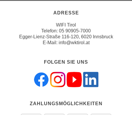
h
r
e
e
ADRESSE
n
C
I
WIFI Tirol
o
h
Telefon:
05 90905-7000
o
Egger-Lienz-Straße 116-120, 6020 Innsbruck
r
k
E-Mail:
info@wktirol.at
e
i
D
e
a
s
FOLGEN SIE UNS
t
f
e
ü
n
r
k
M
e
a
i
r
ZAHLUNGSMÖGLICHKEITEN
n
k
e
e
m
t
d
i