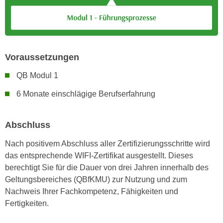
r
a
t
b
e
e
C
n
o
Voraussetzungen
.
o
W
k
QB Modul 1
e
i
6 Monate einschlägige Berufserfahrung
n
e
n
s
S
z
Abschluss
i
u
e
Nach positivem Abschluss aller Zertifizierungsschritte wird
A
d
das entsprechende WIFI-Zertifikat ausgestellt. Dieses
n
e
berechtigt Sie für die Dauer von drei Jahren innerhalb des
a
r
Geltungsbereiches (QBfKMU) zur Nutzung und zum
l
C
Nachweis Ihrer Fachkompetenz, Fähigkeiten und
y
o
Fertigkeiten.
s
o
e