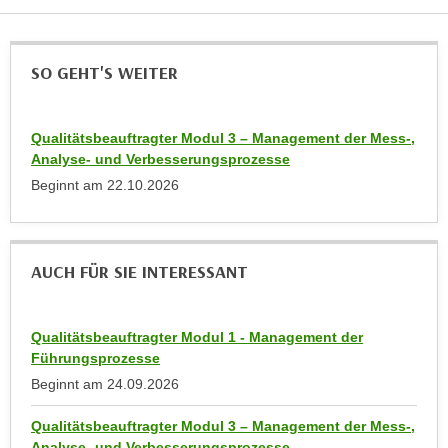
u
d
z
i
e
SO GEHT'S WEITER
e
i
C
g
o
e
Qualitätsbeauftragter Modul 3 – Management der Mess-,
o
n
Analyse- und Verbesserungsprozesse
k
.
Beginnt am
22.10.2026
i
U
e
m
s
I
e
AUCH FÜR SIE INTERESSANT
h
r
n
h
e
o
Qualitätsbeauftragter Modul 1 - Management der
n
Führungsprozesse
b
d
e
Beginnt am
24.09.2026
a
n
r
Qualitätsbeauftragter Modul 3 – Management der Mess-,
e
ü
Analyse- und Verbesserungsprozesse