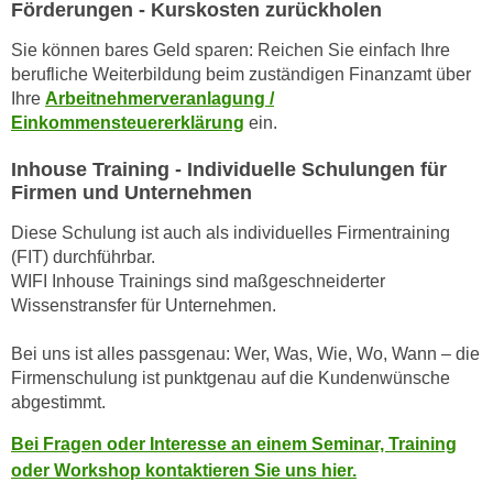
k
Förderungen - Kurskosten zurückholen
z
i
w
Sie können bares Geld sparen: Reichen Sie einfach Ihre
e
e
berufliche Weiterbildung beim zuständigen Finanzamt über
-
c
Ihre
Arbeitnehmerveranlagung /
S
k
Einkommensteuererklärung
ein.
e
e
t
Inhouse Training - Individuelle Schulungen für
n
Firmen und Unternehmen
z
u
u
n
Diese Schulung ist auch als individuelles Firmentraining
n
d
(FIT) durchführbar.
g
u
WIFI Inhouse Trainings sind maßgeschneiderter
z
Wissenstransfer für Unternehmen.
m
u
f
s
Bei uns ist alles passgenau: Wer, Was, Wie, Wo, Wann – die
ü
t
Firmenschulung ist punktgenau auf die Kundenwünsche
r
abgestimmt.
i
S
m
i
Bei Fragen oder Interesse an einem Seminar, Training
m
e
oder Workshop kontaktieren Sie uns hier.
e
r