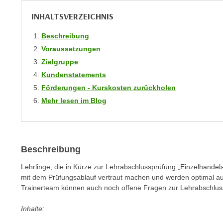
m
t
INHALTSVERZEICHNIS
e
e
n
n
Beschreibung
e
o
Voraussetzungen
i
t
Zielgruppe
n
w
Kundenstatements
s
e
Förderungen - Kurskosten zurückholen
e
n
Mehr lesen im Blog
t
d
z
i
e
g
n
s
Beschreibung
,
i
w
n
Lehrlinge, die in Kürze zur Lehrabschlussprüfung „Einzelhande
e
d
mit dem Prüfungsablauf vertraut machen und werden optimal au
l
Trainerteam können auch noch offene Fragen zur Lehrabschlus
.
c
W
h
Inhalte:
e
e