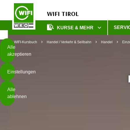
WIFI TIROL
Diese
SERVI
KURSE & MEHR
Seite
Zum Inhalt springen
Zur Fußzeile springen
verwendet
WIFI-Kursbuch
Handel / Verkehr & Seilbahn
Handel
Einz
Cookies
Alle
akzeptieren
O
h
Einstellungen
n
e
B
I
Alle
i
h
ablehnen
t
r
t
e
Weiterlesen
e
Z
b
u
e
s