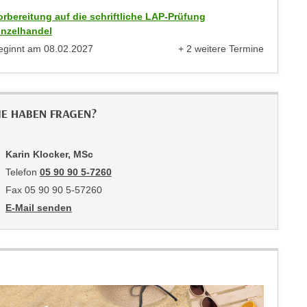
orbereitung auf die schriftliche LAP-Prüfung
inzelhandel
eginnt am
08.02.2027
+ 2 weitere Termine
anzeigen
IE HABEN FRAGEN?
Karin Klocker, MSc
Telefon
05 90 90 5-7260
Fax 05 90 90 5-57260
E-Mail senden
an Karin Klocker, MSc: mailto:karin.klocker@wktirol.at