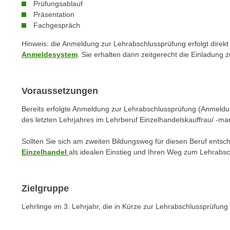
n
Prüfungsablauf
s
n
Präsentation
i
Fachgespräch
S
c
i
Hinweis: die Anmeldung zur Lehrabschlussprüfung erfolgt direkt
h
e
Anmeldesystem
. Sie erhalten dann zeitgerecht die Einladung 
n
a
i
u
c
f
Voraussetzungen
h
„
t
Bereits erfolgte Anmeldung zur Lehrabschlussprüfung (Anmeldun
A
des letzten Lehrjahres im Lehrberuf Einzelhandelskauffrau/ -m
d
l
e
l
Sollten Sie sich am zweiten Bildungsweg für diesen Beruf entsc
m
e
Einzelhandel
als idealen Einstieg und Ihren Weg zum Lehrabsc
D
a
a
k
t
z
Zielgruppe
e
e
Lehrlinge im 3. Lehrjahr, die in Kürze zur Lehrabschlussprüfun
n
p
s
t