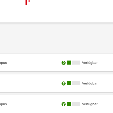
Kursverfügbarkeit:
mpus
Verfügbar
Weitere Informationen zum
Kursverfügbarkeit:
Verfügbar
Weitere Informationen zum
Kursverfügbarkeit:
mpus
Verfügbar
Weitere Informationen zum