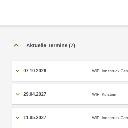
r
c
n
h
u
C
r
o
C
o
o
k
o
Aktuelle Termine
(
7
)
i
k
e
i
s
e
v
s
07.10.2026
WIFI Innsbruck Ca
o
,
n
d
U
i
29.04.2027
WIFI Kufstein
S
e
-
f
a
ü
m
r
11.05.2027
WIFI Innsbruck Ca
e
d