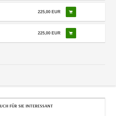
225,00
EUR
In den Warenkorb legen
 Anmeldestatus "Verfügbar"
225,00
EUR
In den Warenkorb legen
 Anmeldestatus "Verfügbar"
UCH FÜR SIE INTERESSANT