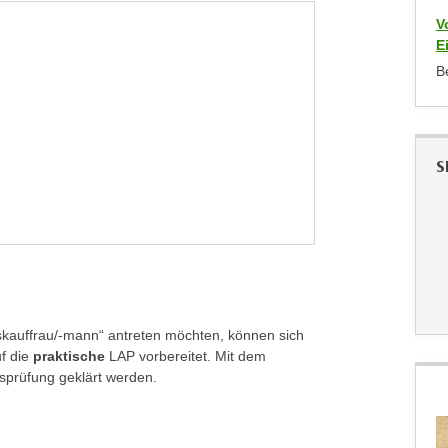
V
E
B
S
lskauffrau/-mann“ antreten möchten, können sich
f die
praktische
LAP vorbereitet. Mit dem
sprüfung geklärt werden.