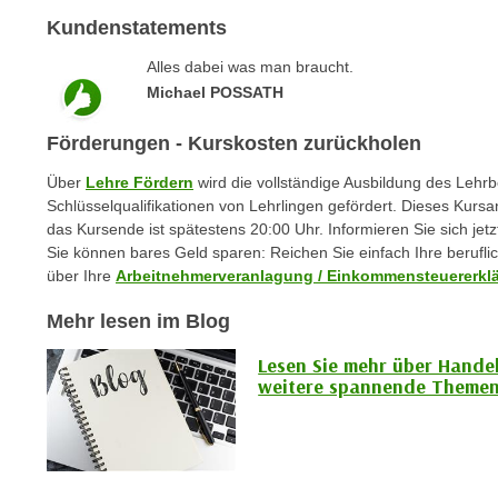
c
i
Kundenstatements
h
e
u
r
Alles dabei was man braucht.
t
e
Michael POSSATH
z
n
a
Förderungen - Kurskosten zurückholen
“
b
k
Über
Lehre Fördern
wird die vollständige Ausbildung des Lehr
k
l
Schlüsselqualifikationen von Lehrlingen gefördert. Dieses Kursan
o
i
das Kursende ist spätestens 20:00 Uhr. Informieren Sie sich jetz
m
c
Sie können bares Geld sparen: Reichen Sie einfach Ihre berufl
m
über Ihre
Arbeitnehmerveranlagung / Einkommensteuererkl
k
e
e
Mehr lesen im Blog
n
n
z
,
Lesen Sie mehr über Handel
w
weitere spannende Themen
v
i
e
s
r
c
w
h
e