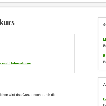
kurs
S
M
B
B
B
men und Unternehmen
A
richen wird das Ganze noch durch die
F
B