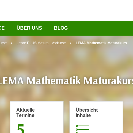
CE
ÜBER UNS
BLOG
urse
Lehre PLUS Matura - Vorkurse
LEMA Mathematik Maturakurs
LEMA Mathematik Maturakur
Aktuelle
Übersicht
Termine
Inhalte
5