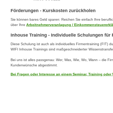
m
t
e
Förderungen - Kurskosten zurückholen
e
n
n
Sie können bares Geld sparen: Reichen Sie einfach Ihre berufl
e
o
über Ihre
Arbeitnehmerveranlagung / Einkommensteuererkl
i
t
n
Inhouse Training - Individuelle Schulungen fü
w
s
e
Diese Schulung ist auch als individuelles Firmentraining (FIT) d
e
n
WIFI Inhouse Trainings sind maßgeschneiderter Wissenstransfe
t
d
z
i
Bei uns ist alles passgenau: Wer, Was, Wie, Wo, Wann – die Fi
e
Kundenwünsche abgestimmt.
g
n
s
Bei Fragen oder Interesse an einem Seminar, Training oder 
,
i
w
n
e
d
l
.
c
W
h
e
e