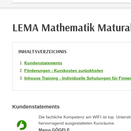
r
i
i
e
k
F
a
LEMA Mathematik Matura
u
n
n
i
k
s
t
c
INHALTSVERZEICHNIS
i
h
o
Kundenstatements
e
n
Förderungen - Kurskosten zurückholen
n
d
U
Inhouse Training - Individuelle Schulungen für Fir
e
n
r
t
W
e
e
r
Kundenstatements
b
n
s
Die fachliche Kompetenz am WIFI ist top. Unterst
e
e
hervorragend ausgestatteten Kursräume.
h
i
Marco GÖGELE