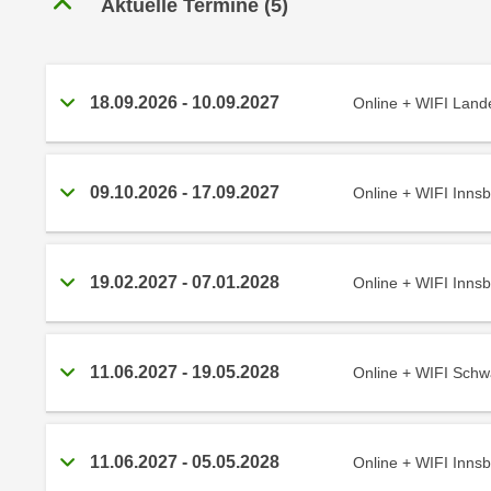
r
Aktuelle Termine
(
5
)
c
n
h
u
C
r
o
18.09.2026
-
10.09.2027
Online + WIFI
C
o
o
k
o
i
k
09.10.2026
-
17.09.2027
Online + WIFI
e
i
s
e
v
s
19.02.2027
-
07.01.2028
Online + WIFI
o
,
n
d
U
i
S
e
11.06.2027
-
19.05.2028
Online + WIFI Sc
-
f
a
ü
m
r
11.06.2027
-
05.05.2028
Online + WIFI
e
d