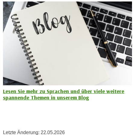
n
d
E
e
U
n
-
w
U
i
S
r
A
z
u
i
n
e
t
l
e
o
r
r
Lesen Sie mehr zu Sprachen und über viele weitere
w
i
spannende Themen in unserem Blog
o
e
r
n
f
t
e
i
n
e
Letzte Änderung:
22.05.2026
h