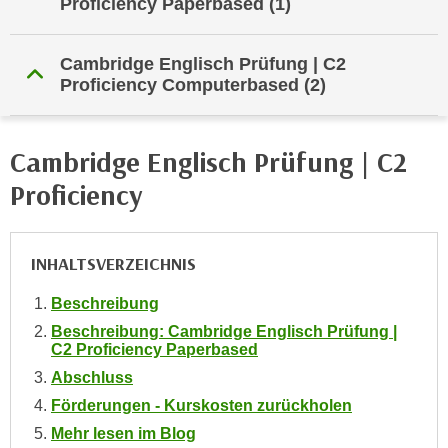
Proficiency Paperbased
(1)
n
h
u
C
r
Cambridge Englisch Prüfung | C2
o
C
Proficiency Computerbased
(2)
o
o
k
o
i
k
Cambridge Englisch Prüfung | C2
e
i
Proficiency
s
e
v
s
o
,
INHALTSVERZEICHNIS
n
d
U
i
Beschreibung
S
e
Beschreibung: Cambridge Englisch Prüfung |
-
f
C2 Proficiency Paperbased
a
ü
Abschluss
m
r
Förderungen - Kurskosten zurückholen
e
d
r
Mehr lesen im Blog
i