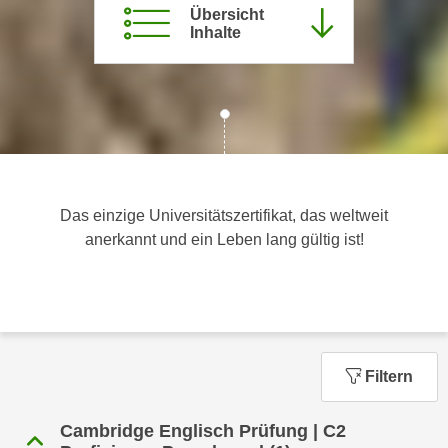
Übersicht
c
i
Inhalte
h
m
t
m
e
u
n
n
S
g
i
v
e
e
,
r
Das einzige Universitätszertifikat, das weltweit
d
w
anerkannt und ein Leben lang gültig ist!
a
e
s
n
s
d
w
e
i
n
r
Filtern
w
a
i
u
Cambridge Englisch Prüfung | C2
r
c