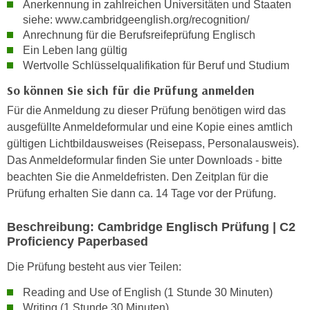
Anerkennung in zahlreichen Universitäten und Staaten
e
e
siehe: www.cambridgeenglish.org/recognition/
n
n
Anrechnung für die Berufsreifeprüfung Englisch
e
o
Ein Leben lang gültig
i
Wertvolle Schlüsselqualifikation für Beruf und Studium
t
n
w
So können Sie sich für die Prüfung anmelden
s
e
e
Für die Anmeldung zu dieser Prüfung benötigen wird das
n
t
ausgefüllte Anmeldeformular und eine Kopie eines amtlich
d
z
gültigen Lichtbildausweises (Reisepass, Personalausweis).
i
e
Das Anmeldeformular finden Sie unter Downloads - bitte
g
n
beachten Sie die Anmeldefristen. Den Zeitplan für die
s
,
Prüfung erhalten Sie dann ca. 14 Tage vor der Prüfung.
i
w
n
Beschreibung: Cambridge Englisch Prüfung | C2
e
d
Proficiency Paperbased
l
.
c
W
Die Prüfung besteht aus vier Teilen:
h
e
Reading and Use of English (1 Stunde 30 Minuten)
e
n
Writing (1 Stunde 30 Minuten)
s