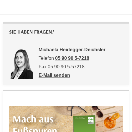
r
a
t
b
e
e
C
n
o
SIE HABEN FRAGEN?
.
o
W
k
e
Michaela Heidegger-Deichsler
i
n
Telefon
05 90 90 5-7218
e
n
s
Fax 05 90 90 5-57218
S
z
E-Mail senden
i
u
an Michaela Heidegger-Deichsler: mailto:
e
A
d
n
e
a
r
l
C
y
o
s
o
e