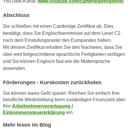
YouTube-Kanal:
www.youtube.com/cambridgeenglishtv
h
e
u
r
Abschluss
t
e
z
n
Sie schließen mit einen Cambridge Zertifikat ab. Dies
a
“
bestätigt, dass Sie Englischkenntnisse auf dem Level C2
b
k
nach dem Einstufungsraster des Europarates haben.
k
l
Mit diesem Zertifikat erhalten Sie den Nachweis, dass Sie
o
i
über weit fortgeschrittene sprachliche Fertigkeiten verfügen
m
c
und Sie können Englisch fast wie die Muttersprache
m
k
anwenden.
e
e
n
n
Förderungen - Kurskosten zurückholen
z
,
Sie können bares Geld sparen: Reichen Sie einfach Ihre
w
v
berufliche Weiterbildung beim zuständigen Finanzamt über
i
e
Ihre
Arbeitnehmerveranlagung /
s
r
Einkommensteuererklärung
ein.
c
w
h
e
Mehr lesen im Blog
e
n