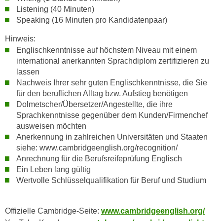
n
Listening (40 Minuten)
i
S
Speaking (16 Minuten pro Kandidatenpaar)
c
i
h
Hinweis:
e
n
Englischkenntnisse auf höchstem Niveau mit einem
a
i
international anerkannten Sprachdiplom zertifizieren zu
u
c
lassen
f
h
Nachweis Ihrer sehr guten Englischkenntnisse, die Sie
„
für den beruflichen Alltag bzw. Aufstieg benötigen
t
A
Dolmetscher/Übersetzer/Angestellte, die ihre
d
l
Sprachkenntnisse gegenüber dem Kunden/Firmenchef
e
l
ausweisen möchten
m
e
Anerkennung in zahlreichen Universitäten und Staaten
D
a
siehe: www.cambridgeenglish.org/recognition/
a
k
Anrechnung für die Berufsreifeprüfung Englisch
t
z
Ein Leben lang gültig
e
Wertvolle Schlüsselqualifikation für Beruf und Studium
e
n
p
s
t
Offizielle Cambridge-Seite:
www.cambridgeenglish.org/
c
i