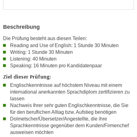
i
e
k
F
a
u
n
Beschreibung
n
i
k
Die Prüfung besteht aus diesen Teilen:
s
t
Reading and Use of English: 1 Stunde 30 Minuten
c
i
Writing: 1 Stunde 30 Minuten
h
o
Listening: 40 Minuten
e
n
Speaking: 16 Minuten pro Kandidatenpaar
n
d
U
Ziel dieser Prüfung:
e
n
Englischkenntnisse auf höchstem Niveau mit einem
r
t
international anerkannten Sprachdiplom zertifizieren zu
W
e
lassen
e
r
Nachweis Ihrer sehr guten Englischkenntnisse, die Sie
b
für den beruflichen Alltag bzw. Aufstieg benötigen
n
s
Dolmetscher/Übersetzer/Angestellte, die ihre
e
e
Sprachkenntnisse gegenüber dem Kunden/Firmenchef
h
i
ausweisen möchten
m
t