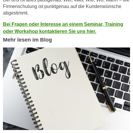
n
Firmenschulung ist punktgenau auf die Kundenwünsche
d
E
abgestimmt.
e
U
n
Bei Fragen oder Interesse an einem Seminar, Training
-
w
oder Workshop kontaktieren Sie uns hier.
U
i
Mehr lesen im Blog
S
r
A
z
u
i
n
e
t
l
e
o
r
r
w
i
o
e
r
n
f
t
e
i
n
e
h