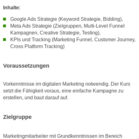
n
i
Inhalte:
S
c
i
Google Ads Strategie (Keyword Strategie, Bidding),
h
e
Meta Ads Strategie (Zielgruppen, Multi-Level Funnel
n
a
Kampagnen, Creative Strategie, Testing),
i
u
KPIs und Tracking (Marketing Funnel, Customer Journey,
c
Cross Platform Tracking)
f
h
„
t
A
Voraussetzungen
d
l
e
l
m
Vorkenntnisse im digitalen Marketing notwendig. Der Kurs
e
D
setzt die Fähigkeit voraus, eine einfache Kampagne zu
a
a
erstellen, und baut darauf auf.
k
t
z
e
e
Zielgruppe
n
p
s
t
c
Marketingmitarbeiter mit Grundkenntnissen im Bereich
i