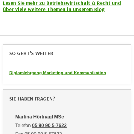
r
Lesen Sie mehr zu Betriebswirtschaft & Recht und
a
über viele weitere Themen in unserem Blog
t
b
e
e
C
n
o
.
o
W
k
e
i
SO GEHT'S WEITER
n
e
n
s
S
Diplomlehrgang Marketing und Kommunikation
z
i
u
e
A
d
n
SIE HABEN FRAGEN?
e
a
r
l
C
Martina Hörtnagl MSc
y
o
s
Telefon
05 90 90 5-7622
o
e