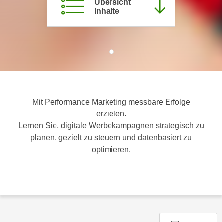
Übersicht
c
Inhalte
i
h
m
t
m
e
u
n
n
S
g
i
v
e
e
Mit Performance Marketing messbare Erfolge
,
r
erzielen.
d
w
Lernen Sie, digitale Werbekampagnen strategisch zu
a
e
planen, gezielt zu steuern und datenbasiert zu
s
n
optimieren.
s
d
w
e
i
n
r
w
a
i
u
r
c