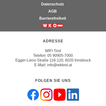
u
Datenschutz
d
z
i
AGB
e
e
Barrierefreiheit
i
C
g
o
Weiter zur Website der Wirts
e
o
n
k
ADRESSE
.
i
U
WIFI Tirol
e
m
Telefon:
05 90905-7000
s
I
Egger-Lienz-Straße 116-120, 6020 Innsbruck
e
h
E-Mail:
info@wktirol.at
r
n
h
e
o
FOLGEN SIE UNS
n
b
d
e
a
n
r
e
ü