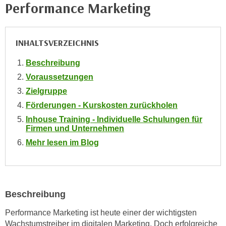
i
Performance Marketing
e
k
F
a
u
n
INHALTSVERZEICHNIS
n
i
k
Beschreibung
s
t
c
Voraussetzungen
i
h
Zielgruppe
o
e
n
Förderungen - Kurskosten zurückholen
n
d
Inhouse Training - Individuelle Schulungen für
U
Firmen und Unternehmen
e
n
r
Mehr lesen im Blog
t
W
e
e
r
b
n
s
Beschreibung
e
e
h
Performance Marketing ist heute einer der wichtigsten
i
m
Wachstumstreiber im digitalen Marketing. Doch erfolgreiche
t