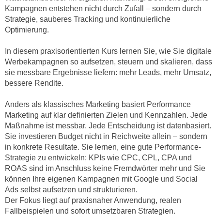
e
Kampagnen entstehen nicht durch Zufall – sondern durch
e
n
Strategie, sauberes Tracking und kontinuierliche
n
Optimierung.
e
o
i
t
In diesem praxisorientierten Kurs lernen Sie, wie Sie digitale
n
w
Werbekampagnen so aufsetzen, steuern und skalieren, dass
s
e
sie messbare Ergebnisse liefern: mehr Leads, mehr Umsatz,
e
n
bessere Rendite.
t
d
z
i
Anders als klassisches Marketing basiert Performance
e
Marketing auf klar definierten Zielen und Kennzahlen. Jede
g
n
Maßnahme ist messbar. Jede Entscheidung ist datenbasiert.
s
,
Sie investieren Budget nicht in Reichweite allein – sondern
i
w
in konkrete Resultate. Sie lernen, eine gute Performance-
n
Strategie zu entwickeln; KPIs wie CPC, CPL, CPA und
e
d
ROAS sind im Anschluss keine Fremdwörter mehr und Sie
l
.
können Ihre eigenen Kampagnen mit Google und Social
c
W
Ads selbst aufsetzen und strukturieren.
h
e
Der Fokus liegt auf praxisnaher Anwendung, realen
e
n
Fallbeispielen und sofort umsetzbaren Strategien.
s