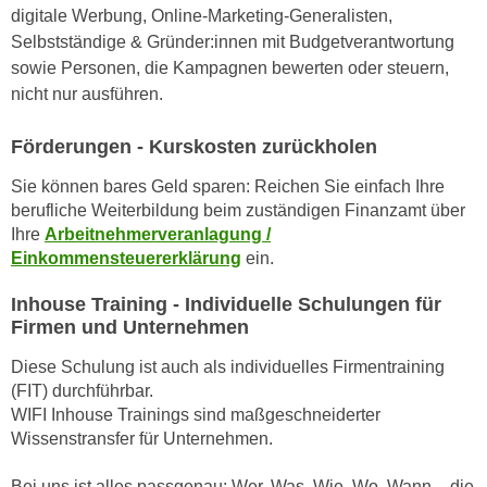
h
digitale Werbung, Online-Marketing-Generalisten,
e
u
Selbstständige & Gründer:innen mit Budgetverantwortung
r
t
sowie Personen, die Kampagnen bewerten oder steuern,
e
z
nicht nur ausführen.
n
a
“
b
Förderungen - Kurskosten zurückholen
k
k
l
Sie können bares Geld sparen: Reichen Sie einfach Ihre
o
i
berufliche Weiterbildung beim zuständigen Finanzamt über
m
c
Ihre
Arbeitnehmerveranlagung /
m
k
Einkommensteuererklärung
ein.
e
e
n
Inhouse Training - Individuelle Schulungen für
n
z
Firmen und Unternehmen
,
w
v
Diese Schulung ist auch als individuelles Firmentraining
i
e
(FIT) durchführbar.
s
r
WIFI Inhouse Trainings sind maßgeschneiderter
c
w
Wissenstransfer für Unternehmen.
h
e
e
n
Bei uns ist alles passgenau: Wer, Was, Wie, Wo, Wann – die