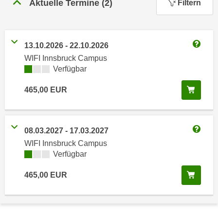
Aktuelle Termine
(
2
)
Filtern
n
h
u
C
r
o
C
13.10.2026
-
22.10.2026
o
o
Weitere
k
WIFI Innsbruck Campus
o
Kursverfügbarkeit:
Verfügbar
i
k
e
i
In de
465,00
EUR
s
e
v
s
o
,
n
08.03.2027
-
17.03.2027
d
Weitere
U
WIFI Innsbruck Campus
i
S
Kursverfügbarkeit:
Verfügbar
e
-
f
In de
a
465,00
EUR
ü
m
r
e
d
r
i